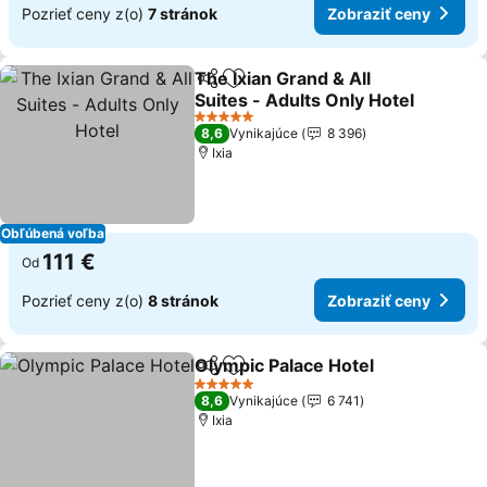
Pozrieť ceny z(o)
7 stránok
Zobraziť ceny
The Ixian Grand & All
Zdieľať
Pridať do obľúbených
Suites - Adults Only Hotel
Zobraziť ceny
5 Počet hviezdičiek
8,6
Vynikajúce
8 396
Ixia
Obľúbená voľba
111 €
Od
Pozrieť ceny z(o)
8 stránok
Zobraziť ceny
Olympic Palace Hotel
Zdieľať
Pridať do obľúbených
Zobra
5 Počet hviezdičiek
8,6
Vynikajúce
6 741
Ixia