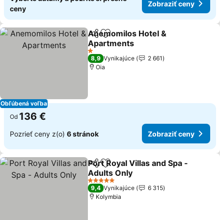
Zobraziť ceny
ceny
Anemomilos Hotel &
Zdieľať
Pridať do obľúbených
Apartments
Zobraziť ceny
1 Počet hviezdičiek
8,9
Vynikajúce
2 661
Oia
Obľúbená voľba
136 €
Od
Pozrieť ceny z(o)
6 stránok
Zobraziť ceny
Port Royal Villas and Spa -
Zdieľať
Pridať do obľúbených
Adults Only
Zobraziť ceny
5 Počet hviezdičiek
9,4
Vynikajúce
6 315
Kolymbia