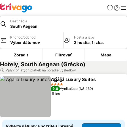
Obľúbené
Prihlási
Me
Destinácia
South Aegean
Príchod/odchod
Hostia a izby
Výber dátumov
2 hostia, 1 izba.
Zoradiť
Filtrovať
Mapa
Hotely, South Aegean (Grécko)
Vplyv prijatých platieb na poradie výsledkov
Agalia Luxury Suites
Zdieľať
Pridať do obľúbených
Zobra
4 Počet hviezdičiek
9,6
Vynikajúce
460
Ios
Vyberte dátumy a pozrite si presné