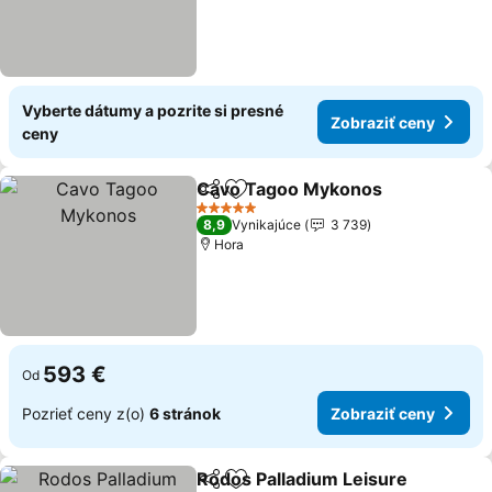
Vyberte dátumy a pozrite si presné
Zobraziť ceny
ceny
Cavo Tagoo Mykonos
Zdieľať
Pridať do obľúbených
Zobr
5 Počet hviezdičiek
8,9
Vynikajúce
3 739
Hora
593 €
Od
Pozrieť ceny z(o)
6 stránok
Zobraziť ceny
Rodos Palladium Leisure
Zdieľať
Pridať do obľúbených