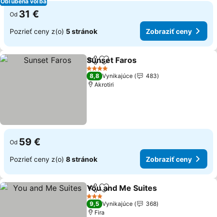
Obľúbená voľba
31 €
Od
Pozrieť ceny z(o)
5 stránok
Zobraziť ceny
Sunset Faros
Zdieľať
Pridať do obľúbených
Zobraziť cen
4 Počet hviezdičiek
8,8
Vynikajúce
483
Akrotiri
59 €
Od
Pozrieť ceny z(o)
8 stránok
Zobraziť ceny
You and Me Suites
Zdieľať
Pridať do obľúbených
Zobrazi
3 Počet hviezdičiek
9,5
Vynikajúce
368
Fira