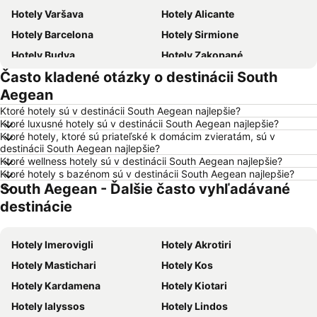
Hotely Varšava
Hotely Alicante
Hotely Barcelona
Hotely Sirmione
Hotely Budva
Hotely Zakopané
Často kladené otázky o destinácii South
Hotely Naples
Hotely Crikvenica
Aegean
Hotely Vysoké Tatry
Hotely Sopot
Ktoré hotely sú v destinácii South Aegean najlepšie?
Hotely Gdansk
Hotely Nice
Ktoré luxusné hotely sú v destinácii South Aegean najlepšie?
Ktoré hotely, ktoré sú priateľské k domácim zvieratám, sú v
Hotely Tropea
Hotely Berlín
destinácii South Aegean najlepšie?
Hotely Lignano Sabbiadoro
Hotely Malta
Ktoré wellness hotely sú v destinácii South Aegean najlepšie?
Ktoré hotely s bazénom sú v destinácii South Aegean najlepšie?
Hotely Slovinsko
Hotely Ostrov Mykonos
South Aegean - Ďalšie často vyhľadávané
Hotely Balaton
Hotely Grécko
destinácie
Hotely Ostrov Skiathos
Hotely Laponsko
Hotely Krk
Hotely Drač
Hotely Imerovigli
Hotely Akrotiri
Hotely Pobrežie Chorvátska
Hotely Albánsko
Hotely Mastichari
Hotely Kos
Hotely Ibiza
Hotely Ostrov Rodos
Hotely Kardamena
Hotely Kiotari
Hotely Švajčiarsko
Hotely Turecko
Hotely Ialyssos
Hotely Lindos