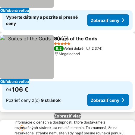
Obľúbená voľba
Vyberte dátumy a pozrite si presné
Zobraziť ceny
ceny
Suites of the Gods
Zdieľať
Pridať do obľúbených
Zobrazi
5 Počet hviezdičiek
8,2
Veľmi dobré
2 374
Megalochori
Obľúbená voľba
106 €
Od
Pozrieť ceny z(o)
9 stránok
Zobraziť ceny
Zobraziť viac
Informácie o cenách a dostupnosti, ktoré dostávame z
rezervačných stránok, sa neustále menia. To znamená, že na
rezervačnej stránke nemusíte vždy nájsť presne rovnakú ponuku,