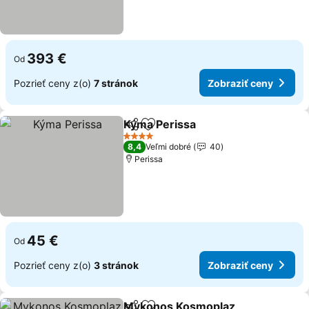
393 €
Od
Pozrieť ceny z(o)
7 stránok
Zobraziť ceny
Kýma Perissa
Zdieľať
Pridať do obľúbených
Zobraziť cen
4 Počet hviezdičiek
8,4
Veľmi dobré
40
Perissa
45 €
Od
Pozrieť ceny z(o)
3 stránok
Zobraziť ceny
Mykonos Kosmoplaz