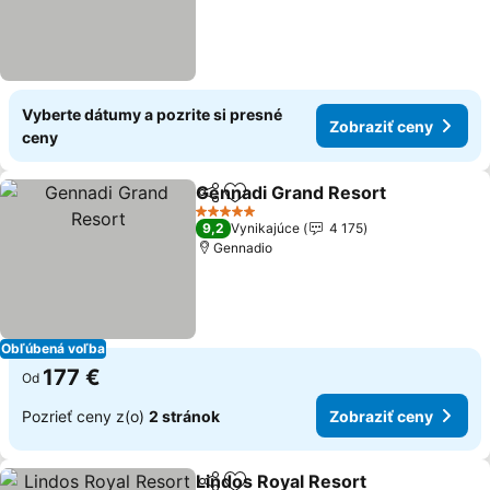
Vyberte dátumy a pozrite si presné
Zobraziť ceny
ceny
Gennadi Grand Resort
Zdieľať
Pridať do obľúbených
Zob
5 Počet hviezdičiek
9,2
Vynikajúce
4 175
Gennadio
Obľúbená voľba
177 €
Od
Pozrieť ceny z(o)
2 stránok
Zobraziť ceny
Lindos Royal Resort