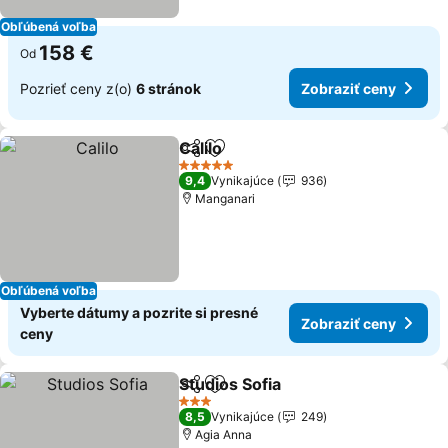
Obľúbená voľba
158 €
Od
Pozrieť ceny z(o)
6 stránok
Zobraziť ceny
Calilo
Zdieľať
Pridať do obľúbených
Zobraziť ceny
5 Počet hviezdičiek
9,4
Vynikajúce
936
Manganari
Obľúbená voľba
Vyberte dátumy a pozrite si presné
Zobraziť ceny
ceny
Studios Sofia
Zdieľať
Pridať do obľúbených
Zobraziť cen
3 Počet hviezdičiek
8,5
Vynikajúce
249
Agia Anna