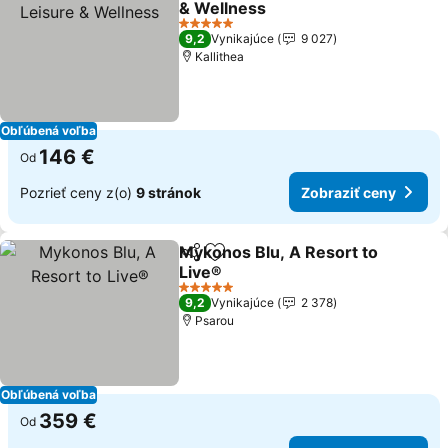
& Wellness
Zobraziť ceny
5 Počet hviezdičiek
9,2
Vynikajúce
9 027
Kallithea
Obľúbená voľba
146 €
Od
Pozrieť ceny z(o)
9 stránok
Zobraziť ceny
Mykonos Blu, A Resort to
Zdieľať
Pridať do obľúbených
Live®
Zobraziť ceny
5 Počet hviezdičiek
9,2
Vynikajúce
2 378
Psarou
Obľúbená voľba
359 €
Od