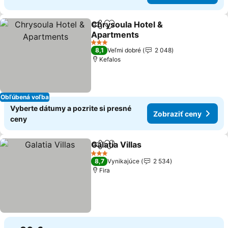
Chrysoula Hotel &
Zdieľať
Pridať do obľúbených
Apartments
Zobraziť ceny
3 Počet hviezdičiek
8,1
Veľmi dobré
2 048
Kefalos
Obľúbená voľba
Vyberte dátumy a pozrite si presné
Zobraziť ceny
ceny
Galatia Villas
Zdieľať
Pridať do obľúbených
Zobraziť ceny
3 Počet hviezdičiek
8,7
Vynikajúce
2 534
Fira