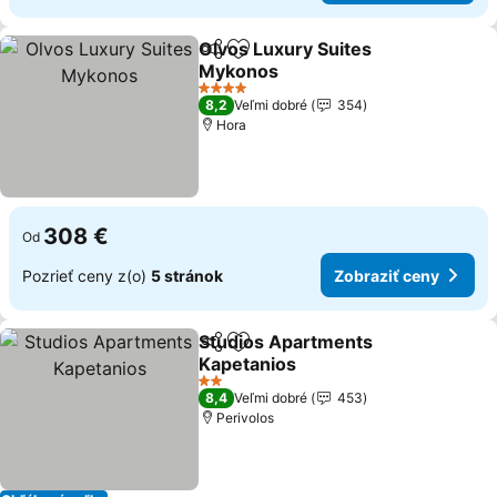
Olvos Luxury Suites
Zdieľať
Pridať do obľúbených
Mykonos
Zobraziť ceny
4 Počet hviezdičiek
8,2
Veľmi dobré
354
Hora
308 €
Od
Pozrieť ceny z(o)
5 stránok
Zobraziť ceny
Studios Apartments
Zdieľať
Pridať do obľúbených
Kapetanios
Zobraziť ceny
2 Počet hviezdičiek
8,4
Veľmi dobré
453
Perivolos