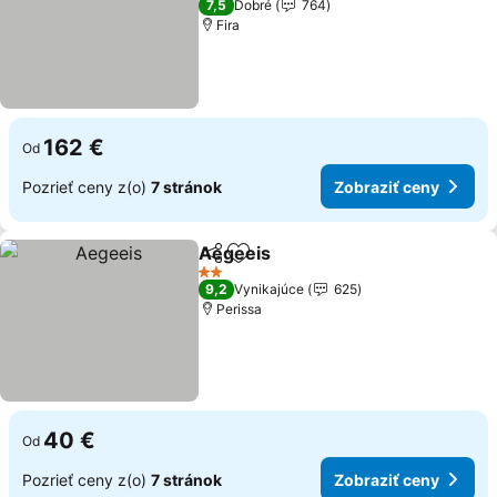
Zobraziť ceny
7,5
Dobré
764
Fira
162 €
Od
Pozrieť ceny z(o)
7 stránok
Zobraziť ceny
Aegeeis
Zdieľať
Pridať do obľúbených
Zobraziť ceny
2 Počet hviezdičiek
9,2
Vynikajúce
625
Perissa
40 €
Od
Pozrieť ceny z(o)
7 stránok
Zobraziť ceny