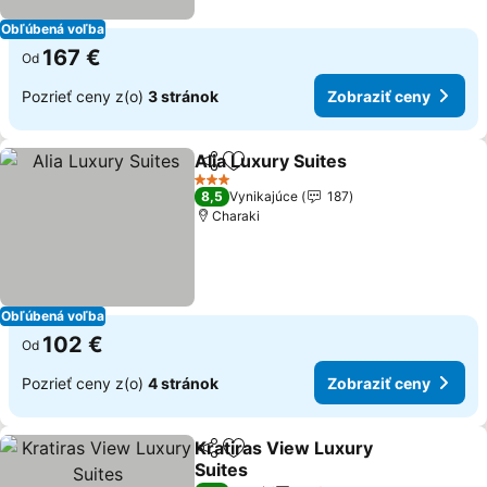
Obľúbená voľba
167 €
Od
Pozrieť ceny z(o)
3 stránok
Zobraziť ceny
Alia Luxury Suites
Zdieľať
Pridať do obľúbených
Zobraziť
3 Počet hviezdičiek
8,5
Vynikajúce
187
Charaki
Obľúbená voľba
102 €
Od
Pozrieť ceny z(o)
4 stránok
Zobraziť ceny
Kratiras View Luxury
Zdieľať
Pridať do obľúbených
Suites