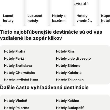
Lacné
Luxusné
Hotely s
Hotely
Kúpe
hotely
hotely
bazénmi
vhodné
hotel
pre
domáce
Tieto najobľúbenejšie destinácie sú od vás
zvieratá
vzdialené iba zopár klikov
Hotely Praha
Hotely Rím
Hotely Paríž
Hotely Lido di Jesolo
Hotely Bratislava
Hotely Bibione
Hotely Chorvátsko
Hotely Kalábria
Hotely Istrijská župa
Hotely Taliansko
Ďalšie často vyhľadávané destinácie
Hotely Malorka
Hotely Slovensko
Hotely Viedeň
Hotely Košice
Hotely Palermo
Hotely Budapešť