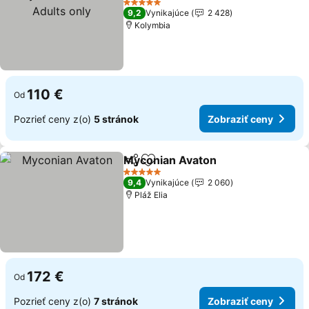
Zobraziť ceny
5 Počet hviezdičiek
9,2
Vynikajúce
2 428
Kolymbia
110 €
Od
Pozrieť ceny z(o)
5 stránok
Zobraziť ceny
Myconian Avaton
Zdieľať
Pridať do obľúbených
Zobraziť
5 Počet hviezdičiek
9,4
Vynikajúce
2 060
Pláž Elia
172 €
Od
Pozrieť ceny z(o)
7 stránok
Zobraziť ceny