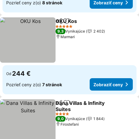
Pozrieť ceny z(o)
8 stránok
Zobraziť ceny
OKU Kos
Zdieľať
Pridať do obľúbených
Zobraziť ceny
5 Počet hviezdičiek
9,3
Vynikajúce
2 402
Marmari
244 €
Od
Pozrieť ceny z(o)
7 stránok
Zobraziť ceny
Dana Villas & Infinity
Zdieľať
Pridať do obľúbených
Suites
Zobraziť ceny
4 Počet hviezdičiek
9,0
Vynikajúce
1 844
Firostefani