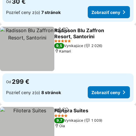
30 €
Od
Pozrieť ceny z(o)
7 stránok
Zobraziť ceny
Radisson Blu Zaffron
Zdieľať
Pridať do obľúbených
Resort, Santorini
Zobraziť ceny
5 Počet hviezdičiek
9,5
Vynikajúce
2 026
Kamari
299 €
Od
Pozrieť ceny z(o)
8 stránok
Zobraziť ceny
Filotera Suites
Zdieľať
Pridať do obľúbených
Zobraziť ce
4 Počet hviezdičiek
9,7
Vynikajúce
1 009
Oia