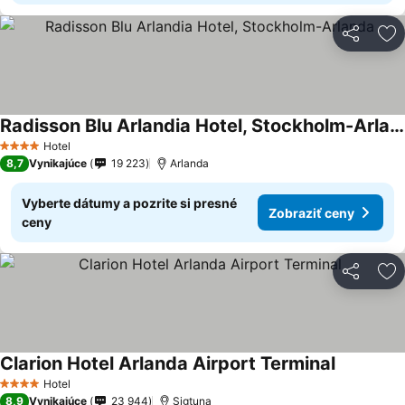
Zdieľať
Pr
Radisson Blu Arlandia Hotel, Stockholm-Arlanda
Hotel
4 Počet hviezdičiek
8,7
Vynikajúce
19 223
Arlanda
Vyberte dátumy a pozrite si presné
Zobraziť ceny
ceny
Zdieľať
Pr
Clarion Hotel Arlanda Airport Terminal
Hotel
4 Počet hviezdičiek
8,9
Vynikajúce
23 944
Sigtuna