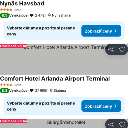
Nynäs Havsbad
Hotel
4 Počet hviezdičiek
8,5
Vynikajúce
2 479
Nynashamn
Vyberte dátumy a pozrite si presné
Zobraziť ceny
ceny
Obľúbená voľba
Zdieľať
Pr
Comfort Hotel Arlanda Airport Terminal
Hotel
4 Počet hviezdičiek
8,8
Vynikajúce
27 695
Sigtuna
Vyberte dátumy a pozrite si presné
Zobraziť ceny
ceny
Obľúbená voľba
Zdieľať
Pr