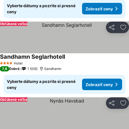
Vyberte dátumy a pozrite si presné
Zobraziť ceny
ceny
Obľúbená voľba
Zdieľať
Pr
Sandhamn Seglarhotell
Hotel
4 Počet hviezdičiek
7,6
Dobré
1 506
Sandhamn
Vyberte dátumy a pozrite si presné
Zobraziť ceny
ceny
Obľúbená voľba
Zdieľať
Pr