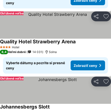
Zobraziť ceny
ceny
Obľúbená voľba
Zdieľať
Pr
Quality Hotel Strawberry Arena
Hotel
4 Počet hviezdičiek
8,4
Veľmi dobré
14 031
Solna
Vyberte dátumy a pozrite si presné
Zobraziť ceny
ceny
Obľúbená voľba
Zdieľať
Pr
Johannesbergs Slott