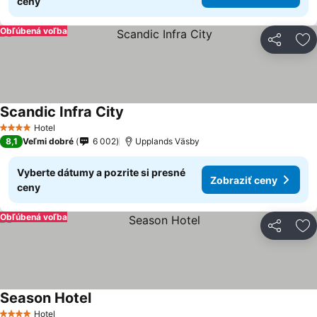
ceny
Obľúbená voľba
Zdieľať
Pr
Scandic Infra City
Hotel
4 Počet hviezdičiek
8,1
Veľmi dobré
6 002
Upplands Väsby
Vyberte dátumy a pozrite si presné
Zobraziť ceny
ceny
Obľúbená voľba
Zdieľať
Pr
Season Hotel
Hotel