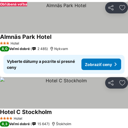
Obľúbená voľba
Zdieľať
Pr
Almnäs Park Hotel
Hotel
3 Počet hviezdičiek
8,0
Veľmi dobré
2 485
Nykvarn
Vyberte dátumy a pozrite si presné
Zobraziť ceny
ceny
Zdieľať
Pr
Hotel C Stockholm
Hotel
4 Počet hviezdičiek
8,3
Veľmi dobré
15 647
Štokholm