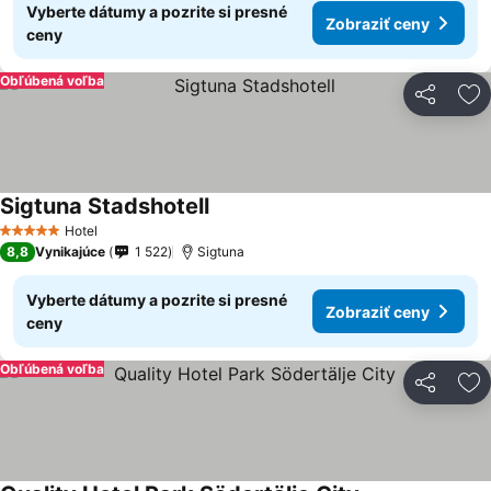
Vyberte dátumy a pozrite si presné
Zobraziť ceny
ceny
Obľúbená voľba
Zdieľať
Pr
Sigtuna Stadshotell
Hotel
5 Počet hviezdičiek
8,8
Vynikajúce
1 522
Sigtuna
Vyberte dátumy a pozrite si presné
Zobraziť ceny
ceny
Obľúbená voľba
Zdieľať
Pr