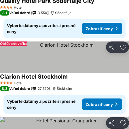
Quality Hotel Park Södertälje City
Hotel
4 Počet hviezdičiek
8,1
Veľmi dobré
3 550
Södertälje
Vyberte dátumy a pozrite si presné
Zobraziť ceny
ceny
Obľúbená voľba
Zdieľať
Pr
Clarion Hotel Stockholm
Hotel
4 Počet hviezdičiek
8,3
Veľmi dobré
27 570
Štokholm
Vyberte dátumy a pozrite si presné
Zobraziť ceny
ceny
Zdieľať
Pr