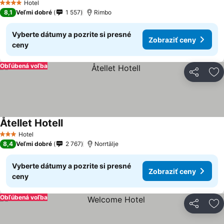
Hotel
4 Počet hviezdičiek
8,1
Veľmi dobré
1 557
Rimbo
Vyberte dátumy a pozrite si presné
Zobraziť ceny
ceny
Obľúbená voľba
Zdieľať
Pr
Åtellet Hotell
Hotel
3 Počet hviezdičiek
8,4
Veľmi dobré
2 767
Norrtälje
Vyberte dátumy a pozrite si presné
Zobraziť ceny
ceny
Obľúbená voľba
Zdieľať
Pr