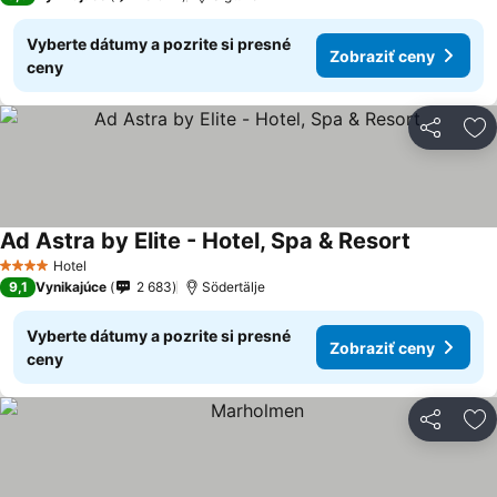
Vyberte dátumy a pozrite si presné
Zobraziť ceny
ceny
Zdieľať
Pr
Ad Astra by Elite - Hotel, Spa & Resort
Hotel
4 Počet hviezdičiek
9,1
Vynikajúce
2 683
Södertälje
Vyberte dátumy a pozrite si presné
Zobraziť ceny
ceny
Zdieľať
Pr