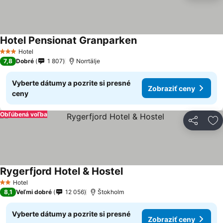
Hotel Pensionat Granparken
Hotel
3 Počet hviezdičiek
7,8
Dobré
1 807
Norrtälje
Vyberte dátumy a pozrite si presné
Zobraziť ceny
ceny
Obľúbená voľba
Zdieľať
Pr
Rygerfjord Hotel & Hostel
Hotel
2 Počet hviezdičiek
8,1
Veľmi dobré
12 056
Štokholm
Vyberte dátumy a pozrite si presné
Zobraziť ceny