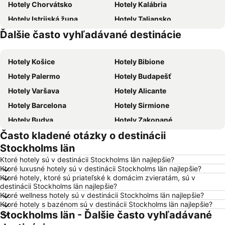
Hotely Chorvátsko
Hotely Kalábria
Hotely Istrijská župa
Hotely Taliansko
Ďalšie často vyhľadávané destinácie
Hotely Malorka
Hotely Slovensko
Hotely Košice
Hotely Bibione
Hotely Palermo
Hotely Budapešť
Hotely Varšava
Hotely Alicante
Hotely Barcelona
Hotely Sirmione
Hotely Budva
Hotely Zakopané
Často kladené otázky o destinácii
Hotely Naples
Hotely Crikvenica
Stockholms län
Hotely Vysoké Tatry
Hotely Sopot
Ktoré hotely sú v destinácii Stockholms län najlepšie?
Hotely Gdansk
Hotely Nice
Ktoré luxusné hotely sú v destinácii Stockholms län najlepšie?
Ktoré hotely, ktoré sú priateľské k domácim zvieratám, sú v
Hotely Tropea
Hotely Berlín
destinácii Stockholms län najlepšie?
Hotely Lignano Sabbiadoro
Hotely Malta
Ktoré wellness hotely sú v destinácii Stockholms län najlepšie?
Ktoré hotely s bazénom sú v destinácii Stockholms län najlepšie?
Hotely Slovinsko
Hotely Ostrov Mykonos
Stockholms län - Ďalšie často vyhľadávané
Hotely Balaton
Hotely Grécko