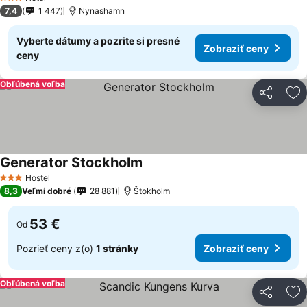
3 Počet hviezdičiek
7,4
1 447
Nynashamn
Vyberte dátumy a pozrite si presné
Zobraziť ceny
ceny
Obľúbená voľba
Zdieľať
Pr
Generator Stockholm
Hostel
3 Počet hviezdičiek
8,3
Veľmi dobré
28 881
Štokholm
53 €
Od
Pozrieť ceny z(o)
1 stránky
Zobraziť ceny
Obľúbená voľba
Zdieľať
Pr