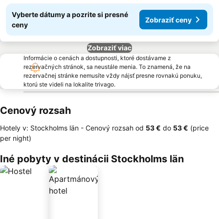
Vyberte dátumy a pozrite si presné
Zobraziť ceny
ceny
Zobraziť viac
Informácie o cenách a dostupnosti, ktoré dostávame z
rezervačných stránok, sa neustále menia. To znamená, že na
rezervačnej stránke nemusíte vždy nájsť presne rovnakú ponuku,
ktorú ste videli na lokalite trivago.
Cenový rozsah
Hotely v: Stockholms län -
Cenový rozsah
od
‎53 €
do
‎53 €
(price
per night)
Iné pobyty v destinácii Stockholms län