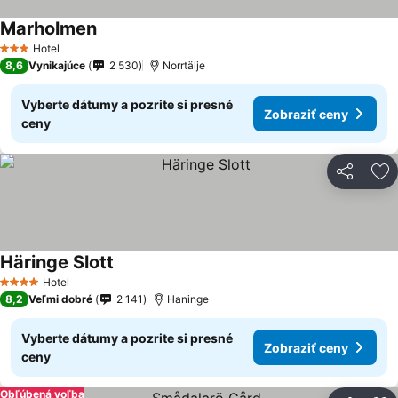
Marholmen
Hotel
3 Počet hviezdičiek
8,6
Vynikajúce
2 530
Norrtälje
Vyberte dátumy a pozrite si presné
Zobraziť ceny
ceny
Zdieľať
Pr
Häringe Slott
Hotel
4 Počet hviezdičiek
8,2
Veľmi dobré
2 141
Haninge
Vyberte dátumy a pozrite si presné
Zobraziť ceny
ceny
Obľúbená voľba