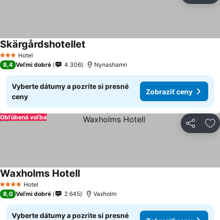
Skärgårdshotellet
Hotel
3 Počet hviezdičiek
8,4
Veľmi dobré
4 306
Nynashamn
Vyberte dátumy a pozrite si presné
Zobraziť ceny
ceny
Obľúbená voľba
Zdieľať
Pr
Waxholms Hotell
Hotel
4 Počet hviezdičiek
8,0
Veľmi dobré
2 645
Vaxholm
Vyberte dátumy a pozrite si presné