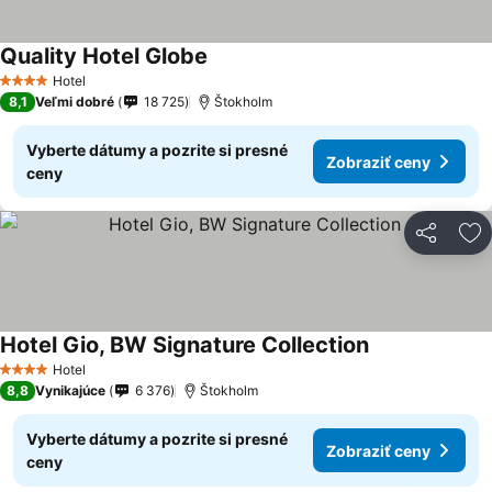
Quality Hotel Globe
Hotel
4 Počet hviezdičiek
8,1
Veľmi dobré
18 725
Štokholm
Vyberte dátumy a pozrite si presné
Zobraziť ceny
ceny
Zdieľať
Pr
Hotel Gio, BW Signature Collection
Hotel
4 Počet hviezdičiek
8,8
Vynikajúce
6 376
Štokholm
Vyberte dátumy a pozrite si presné
Zobraziť ceny
ceny