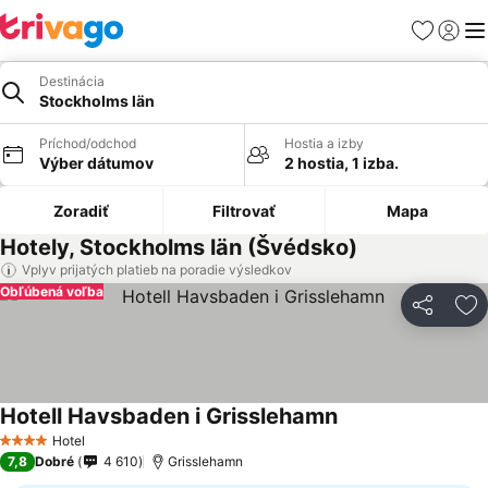
Obľúbené
Prihlási
Me
Destinácia
Stockholms län
Príchod/odchod
Hostia a izby
Výber dátumov
2 hostia, 1 izba.
Zoradiť
Filtrovať
Mapa
Hotely, Stockholms län (Švédsko)
Vplyv prijatých platieb na poradie výsledkov
Obľúbená voľba
Zdieľať
Pr
Hotell Havsbaden i Grisslehamn
Hotel
4 Počet hviezdičiek
7,8
Dobré
4 610
Grisslehamn