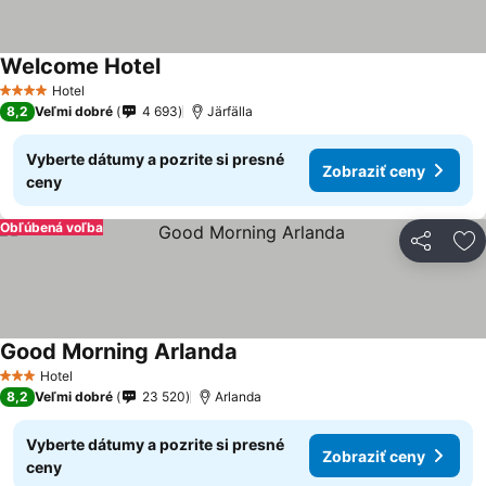
Welcome Hotel
Hotel
4 Počet hviezdičiek
8,2
Veľmi dobré
4 693
Järfälla
Vyberte dátumy a pozrite si presné
Zobraziť ceny
ceny
Obľúbená voľba
Zdieľať
Pr
Good Morning Arlanda
Hotel
3 Počet hviezdičiek
8,2
Veľmi dobré
23 520
Arlanda
Vyberte dátumy a pozrite si presné
Zobraziť ceny
ceny