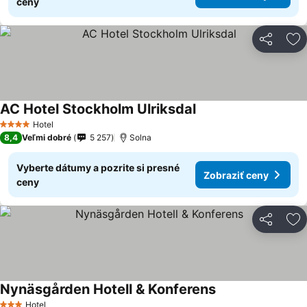
ceny
Zdieľať
Pr
AC Hotel Stockholm Ulriksdal
Hotel
4 Počet hviezdičiek
8,4
Veľmi dobré
5 257
Solna
Vyberte dátumy a pozrite si presné
Zobraziť ceny
ceny
Zdieľať
Pr
Nynäsgården Hotell & Konferens
Hotel