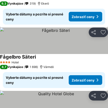
4 Počet hviezdičiek
9,3
Vynikajúce
319
Ekerö
Vyberte dátumy a pozrite si presné
Zobraziť ceny
ceny
Zdieľať
Pr
Fågelbro Säteri
Hotel
4 Počet hviezdičiek
8,7
Vynikajúce
1 698
Värmdö
Vyberte dátumy a pozrite si presné
Zobraziť ceny
ceny
Zdieľať
Pr