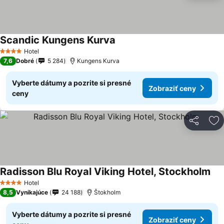
Scandic Kungens Kurva
Hotel
4 Počet hviezdičiek
7,6
Dobré
5 284
Kungens Kurva
Vyberte dátumy a pozrite si presné
Zobraziť ceny
ceny
Zdieľať
Pr
Radisson Blu Royal Viking Hotel, Stockholm
Hotel
4 Počet hviezdičiek
8,5
Vynikajúce
24 188
Štokholm
Vyberte dátumy a pozrite si presné
Zobraziť ceny