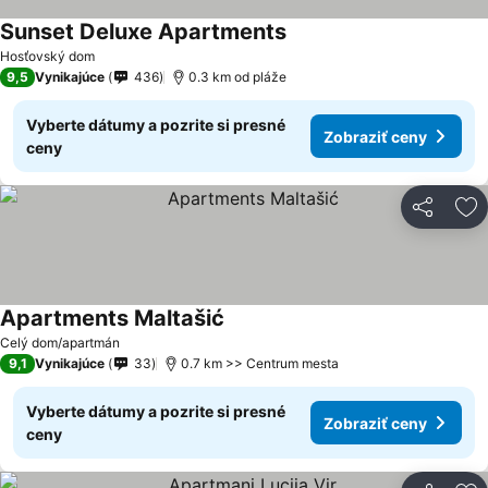
Sunset Deluxe Apartments
Hosťovský dom
9,5
Vynikajúce
436
0.3 km od pláže
Vyberte dátumy a pozrite si presné
Zobraziť ceny
ceny
Zdieľať
Pr
Apartments Maltašić
Celý dom/apartmán
9,1
Vynikajúce
33
0.7 km >> Centrum mesta
Vyberte dátumy a pozrite si presné
Zobraziť ceny
ceny