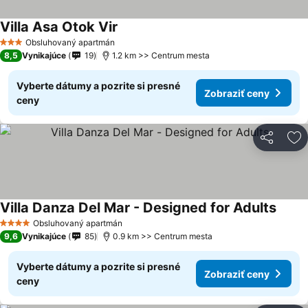
Villa Asa Otok Vir
Obsluhovaný apartmán
3 Počet hviezdičiek
8,5
Vynikajúce
19
1.2 km >> Centrum mesta
Vyberte dátumy a pozrite si presné
Zobraziť ceny
ceny
Zdieľať
Pr
Villa Danza Del Mar - Designed for Adults
Obsluhovaný apartmán
4 Počet hviezdičiek
9,6
Vynikajúce
85
0.9 km >> Centrum mesta
Vyberte dátumy a pozrite si presné
Zobraziť ceny
ceny