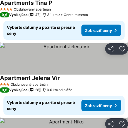
Apartments Tina P
Obsluhovaný apartmán
4 Počet hviezdičiek
9,6
Vynikajúce
47
3.1 km >> Centrum mesta
Vyberte dátumy a pozrite si presné
Zobraziť ceny
ceny
Zdieľať
Pr
Apartment Jelena Vir
Obsluhovaný apartmán
3 Počet hviezdičiek
9,6
Vynikajúce
28
0.6 km od pláže
Vyberte dátumy a pozrite si presné
Zobraziť ceny
ceny
Zdieľať
Pr