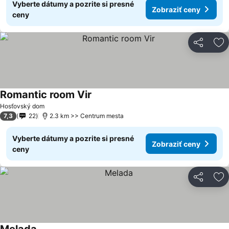
Vyberte dátumy a pozrite si presné
Zobraziť ceny
ceny
Zdieľať
Pr
Romantic room Vir
Hosťovský dom
7,3
22
2.3 km >> Centrum mesta
Vyberte dátumy a pozrite si presné
Zobraziť ceny
ceny
Zdieľať
Pr