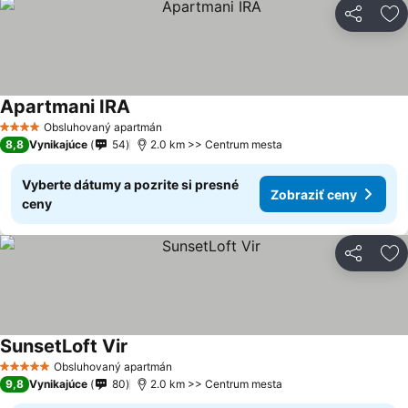
Zdieľať
Pr
Apartmani IRA
Obsluhovaný apartmán
4 Počet hviezdičiek
8,8
Vynikajúce
54
2.0 km >> Centrum mesta
Vyberte dátumy a pozrite si presné
Zobraziť ceny
ceny
Zdieľať
Pr
SunsetLoft Vir
Obsluhovaný apartmán
5 Počet hviezdičiek
9,8
Vynikajúce
80
2.0 km >> Centrum mesta