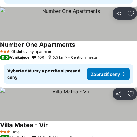
Zdieľať
Pr
Number One Apartments
Obsluhovaný apartmán
3 Počet hviezdičiek
9,6
Vynikajúce
100
0.5 km >> Centrum mesta
Vyberte dátumy a pozrite si presné
Zobraziť ceny
ceny
Zdieľať
Pr
Villa Matea - Vir
Hotel
3 Počet hviezdičiek