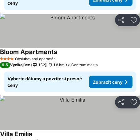
ceny
Zdieľať
Pr
Bloom Apartments
Obsluhovaný apartmán
4 Počet hviezdičiek
9,5
Vynikajúce
132
1.8 km >> Centrum mesta
Vyberte dátumy a pozrite si presné
Zobraziť ceny
ceny
Zdieľať
Pr
Villa Emilia