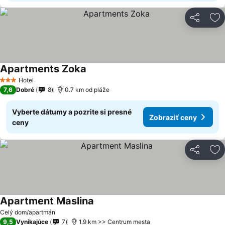
Zdieľať
Pr
Apartments Zoka
Hotel
3 Počet hviezdičiek
7,6
Dobré
8
0.7 km od pláže
Vyberte dátumy a pozrite si presné
Zobraziť ceny
ceny
Zdieľať
Pr
Apartment Maslina
Celý dom/apartmán
9,5
Vynikajúce
7
1.9 km >> Centrum mesta