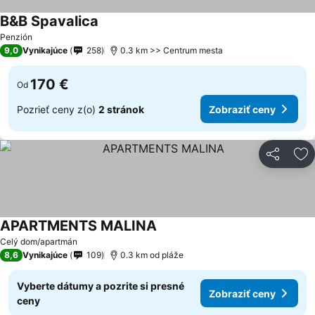
B&B Spavalica
Penzión
9,0
Vynikajúce
258
0.3 km >> Centrum mesta
170 €
Od
Pozrieť ceny z(o)
2 stránok
Zobraziť ceny
Zdieľať
Pr
APARTMENTS MALINA
Celý dom/apartmán
8,6
Vynikajúce
109
0.3 km od pláže
Vyberte dátumy a pozrite si presné
Zobraziť ceny
ceny