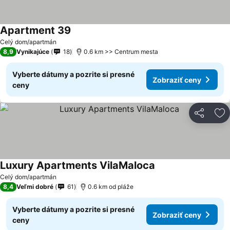
Apartment 39
Celý dom/apartmán
8,9
Vynikajúce
18
0.6 km >> Centrum mesta
Vyberte dátumy a pozrite si presné
Zobraziť ceny
ceny
Zdieľať
Pr
Luxury Apartments VilaMaloca
Celý dom/apartmán
8,4
Veľmi dobré
61
0.6 km od pláže
Vyberte dátumy a pozrite si presné
Zobraziť ceny
ceny