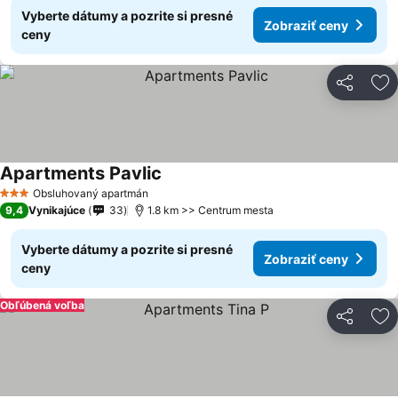
Vyberte dátumy a pozrite si presné
Zobraziť ceny
ceny
Zdieľať
Pr
Apartments Pavlic
Obsluhovaný apartmán
3 Počet hviezdičiek
9,4
Vynikajúce
33
1.8 km >> Centrum mesta
Vyberte dátumy a pozrite si presné
Zobraziť ceny
ceny
Obľúbená voľba
Zdieľať
Pr