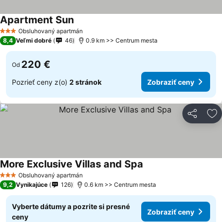
Apartment Sun
Obsluhovaný apartmán
3 Počet hviezdičiek
8,4
Veľmi dobré
46
0.9 km >> Centrum mesta
220 €
Od
Pozrieť ceny z(o)
2 stránok
Zobraziť ceny
Zdieľať
Pr
More Exclusive Villas and Spa
Obsluhovaný apartmán
3 Počet hviezdičiek
9,2
Vynikajúce
126
0.6 km >> Centrum mesta
Vyberte dátumy a pozrite si presné
Zobraziť ceny
ceny