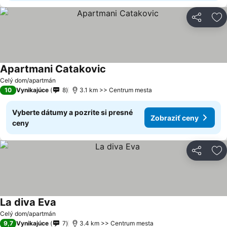
Zdieľať
Pr
Apartmani Catakovic
Celý dom/apartmán
10
Vynikajúce
8
3.1 km >> Centrum mesta
Vyberte dátumy a pozrite si presné
Zobraziť ceny
ceny
Zdieľať
Pr
La diva Eva
Celý dom/apartmán
9,7
Vynikajúce
7
3.4 km >> Centrum mesta