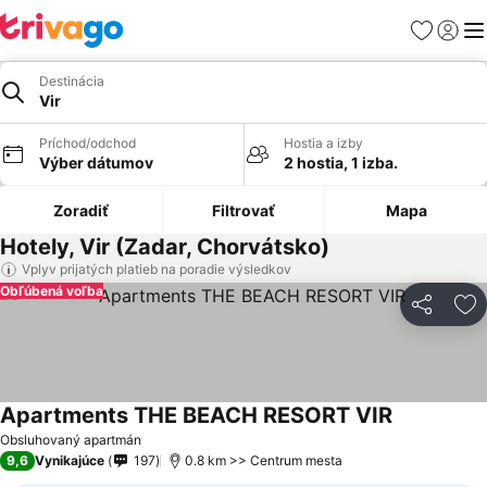
Obľúbené
Prihlási
Me
Destinácia
Vir
Príchod/odchod
Hostia a izby
Výber dátumov
2 hostia, 1 izba.
Zoradiť
Filtrovať
Mapa
Hotely, Vir (Zadar, Chorvátsko)
Vplyv prijatých platieb na poradie výsledkov
Obľúbená voľba
Zdieľať
Pr
Apartments THE BEACH RESORT VIR
Obsluhovaný apartmán
9,6
Vynikajúce
197
0.8 km >> Centrum mesta