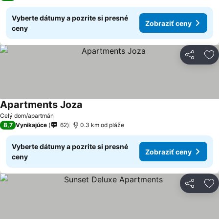
Vyberte dátumy a pozrite si presné
Zobraziť ceny
ceny
Zdieľať
Pr
Apartments Joza
Celý dom/apartmán
8,7
Vynikajúce
62
0.3 km od pláže
Vyberte dátumy a pozrite si presné
Zobraziť ceny
ceny
Zdieľať
Pr