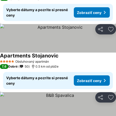
Vyberte dátumy a pozrite si presné
Zobraziť ceny
ceny
Zdieľať
Pr
Apartments Stojanovic
Obsluhovaný apartmán
5 Počet hviezdičiek
7,6
Dobré
50
0.5 km od pláže
Vyberte dátumy a pozrite si presné
Zobraziť ceny
ceny
Zdieľať
Pr