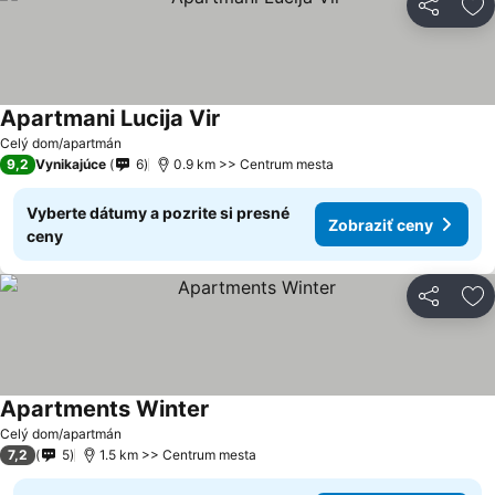
Zdieľať
Pr
Apartmani Lucija Vir
Celý dom/apartmán
9,2
Vynikajúce
6
0.9 km >> Centrum mesta
Vyberte dátumy a pozrite si presné
Zobraziť ceny
ceny
Zdieľať
Pr
Apartments Winter
Celý dom/apartmán
7,2
5
1.5 km >> Centrum mesta