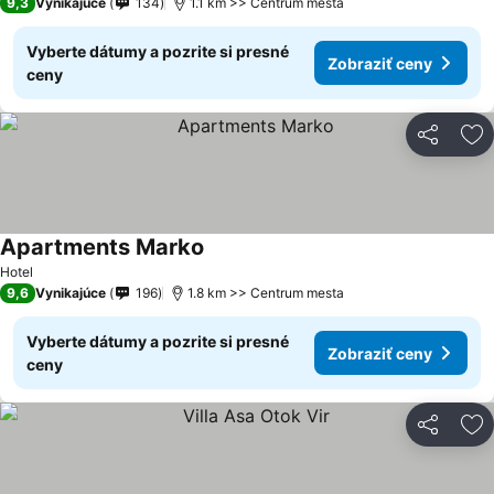
9,3
Vynikajúce
134
1.1 km >> Centrum mesta
Vyberte dátumy a pozrite si presné
Zobraziť ceny
ceny
Zdieľať
Pr
Apartments Marko
Hotel
9,6
Vynikajúce
196
1.8 km >> Centrum mesta
Vyberte dátumy a pozrite si presné
Zobraziť ceny
ceny
Zdieľať
Pr