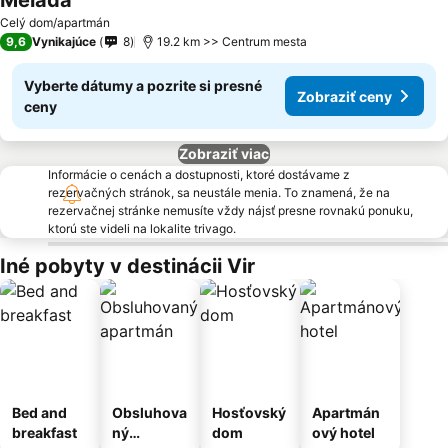
Melada
Celý dom/apartmán
9,6
Vynikajúce
8
19.2 km >> Centrum mesta
Vyberte dátumy a pozrite si presné
Zobraziť ceny
ceny
Zobraziť viac
Informácie o cenách a dostupnosti, ktoré dostávame z
rezervačných stránok, sa neustále menia. To znamená, že na
rezervačnej stránke nemusíte vždy nájsť presne rovnakú ponuku,
ktorú ste videli na lokalite trivago.
Iné pobyty v destinácii Vir
Bed and
Obsluhova
Hosťovský
Apartmán
breakfast
ný
dom
ový hotel