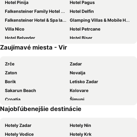
Hotel Pinija
Hotel Pagus
Falkensteiner Family Hotel Diadora
Hotel Delfin
Falkensteiner Hotel & Spa Iadera
Glamping Villas & Mobile Homes Avalona
Villa Nico
Hotel Petrcane
Hotel Belveder
Hotel Biser
Zaujímavé miesta - Vir
Sunnyside Apartments Resort Petrcane
Hotel Plaza
Hotel Laguna
Family Hotel Zanè
Zrče
Zadar
Boutique Hotel Intermezzo - Pag centre
Apartments Marko
Zaton
Novalja
Holiday House Zaton
Aminess Avalona Camping Resort
Borik
Letisko Zadar
Apartments Zora
Villa Kastel, island Pag, Zadar county
Sakarun Beach
Kolovare
Apartments Perla
Rooms & studio OLD TOWN PAG
Croatia
Šimuni
Ana Guest House
Rooms Florida
Najobľúbenejšie destinácie
Nacionalni park Paklenica
Stari Grad Pag
Villa Matea - Vir
Apartments Galic
Morský organ
Stari Zadar
Apartments Dream House Zaton
Niko
Hotely Zadar
Hotely Nin
Strasko
Porto di Zadar
Nest Accommodation
Apartments Fortica
Hotely Vodice
Hotely Krk
Grad Biograd na Moru
Ždrijac
Pansion Gea
Hotel Vila 4M