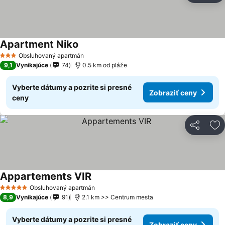
Apartment Niko
Obsluhovaný apartmán
3 Počet hviezdičiek
9,1
Vynikajúce
74
0.5 km od pláže
Vyberte dátumy a pozrite si presné
Zobraziť ceny
ceny
Zdieľať
Pr
Appartements VIR
Obsluhovaný apartmán
5 Počet hviezdičiek
8,9
Vynikajúce
91
2.1 km >> Centrum mesta
Vyberte dátumy a pozrite si presné
Zobraziť ceny