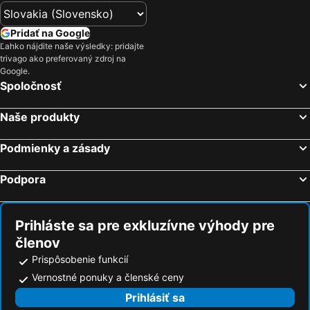
Zadar, Zadar Hotely
Nin, Zadar Hotely
Vodice, Knin Hotely
Biograd na Moru, Zadar Hotely
Pridať na Google
Šibenik, Knin Hotely
Primošten, Knin Hotely
Ľahko nájdite naše výsledky: pridajte
trivago ako preferovaný zdroj na
Pag, Zadar Hotely
Rab, Primorje-Gorski kotar Hotely
Google.
Novalja, Lika-Senj Hotely
Poreč, Istrijská župa Hotely
Spoločnosť
Crikvenica, Primorje-Gorski kotar Hotely
Umag, Istrijská župa Hotely
Naše produkty
Makarská, Split Hotely
Pula, Istrijská župa Hotely
Dubrovník, Dubrovník Hotely
Podmienky a zásady
Podpora
Prihláste sa pre exkluzívne výhody pre
členov
Prispôsobenie funkcií
Vernostné ponuky a členské ceny
Prihlásiť sa