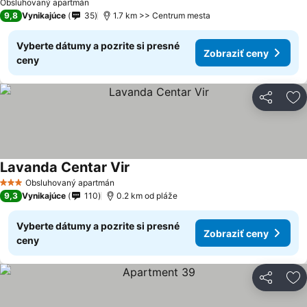
Obsluhovaný apartmán
9,8
Vynikajúce
35
1.7 km >> Centrum mesta
Vyberte dátumy a pozrite si presné
Zobraziť ceny
ceny
Zdieľať
Pr
Lavanda Centar Vir
Obsluhovaný apartmán
3 Počet hviezdičiek
9,3
Vynikajúce
110
0.2 km od pláže
Vyberte dátumy a pozrite si presné
Zobraziť ceny
ceny
Zdieľať
Pr