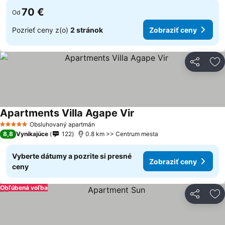
70 €
Od
Pozrieť ceny z(o)
2 stránok
Zobraziť ceny
Zdieľať
Pr
Apartments Villa Agape Vir
Obsluhovaný apartmán
5 Počet hviezdičiek
8,8
Vynikajúce
122
0.8 km >> Centrum mesta
Vyberte dátumy a pozrite si presné
Zobraziť ceny
ceny
Obľúbená voľba
Zdieľať
Pr