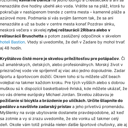
nenazdáte dve hodiny ubehli ako voda. Vrátite sa na pláž, ktorá tu
pokračuje v nastúpenom trende z centra mesta – kamenné pláže a
azúrové more. Podmania si vás svojim šarmom tak, že sa ani
nenazdáte a už sa bude v centre mesta konať Pozdrav slnku,
neskorá večera v skvelej
rybej reštaurácii 2Ribara alebo v
reštaurácii Bruschetta
a potom zaslúžený odpočinok v skvelom
hoteli Bastion
. Vtedy si uvedomíte, že deň v Zadare by mohol trvať
aj 48 hodín.
Kryštálovo čisté more je skvelou príležitosťou pre potápačov
. Či
už amatérskych, detských, alebo profesionálnych. Morský život v
priezračnej vode vie spríjemniť aj viac ako jedno dopoludnie. Zadar
športu a športovcom dožičí. Okrem toho si tu môžete užiť beach
volejbal na takmer každom kroku. Pre tých vyšších alebo s dobrou
muškou sú k dispozícii basketbalové ihriská, kde môžete ukázať, že
vo vás drieme európsky Michael Jordan. Skvelou zábavou je
požičanie si bicykla a brázdenie po uličkách. Určite šliapnite do
pedálov a navštívte zadarský prístav
a jeho prívetivú promenádu.
Myšlienky na svoje ubytovanie dostanete pravdepodobne, až keď
sa zotmie a vy si zrazu uvedomíte, že ste vonku už takmer celý
deň. Okolie vám totiž prináša nielen ďalšie športové chuťovky, ale aj