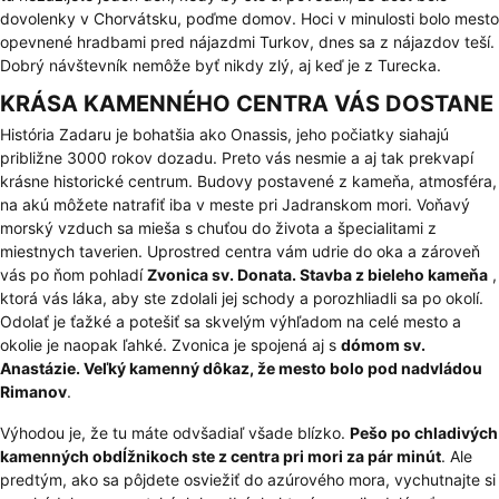
dovolenky v Chorvátsku, poďme domov. Hoci v minulosti bolo mesto
opevnené hradbami pred nájazdmi Turkov, dnes sa z nájazdov teší.
Dobrý návštevník nemôže byť nikdy zlý, aj keď je z Turecka.
KRÁSA KAMENNÉHO CENTRA VÁS DOSTANE
História Zadaru je bohatšia ako Onassis, jeho počiatky siahajú
približne 3000 rokov dozadu. Preto vás nesmie a aj tak prekvapí
krásne historické centrum. Budovy postavené z kameňa, atmosféra,
na akú môžete natrafiť iba v meste pri Jadranskom mori. Voňavý
morský vzduch sa mieša s chuťou do života a špecialitami z
miestnych taverien. Uprostred centra vám udrie do oka a zároveň
vás po ňom pohladí
Zvonica sv. Donata. Stavba z bieleho kameňa
,
ktorá vás láka, aby ste zdolali jej schody a porozhliadli sa po okolí.
Odolať je ťažké a potešiť sa skvelým výhľadom na celé mesto a
okolie je naopak ľahké. Zvonica je spojená aj s
dómom sv.
Anastázie. Veľký kamenný dôkaz, že mesto bolo pod nadvládou
Rimanov
.
Výhodou je, že tu máte odvšadiaľ všade blízko.
Pešo po chladivých
kamenných obdĺžnikoch ste z centra pri mori za pár minút
. Ale
predtým, ako sa pôjdete osviežiť do azúrového mora, vychutnajte si