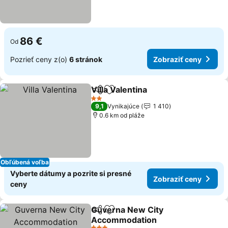
86 €
Od
Pozrieť ceny z(o)
6 stránok
Zobraziť ceny
Villa Valentina
Zdieľať
Pridať do obľúbených
2 Počet hviezdičiek
9,1
Vynikajúce
1 410
0.6 km od pláže
Obľúbená voľba
Vyberte dátumy a pozrite si presné
Zobraziť ceny
ceny
Guverna New City
Zdieľať
Pridať do obľúbených
Accommodation