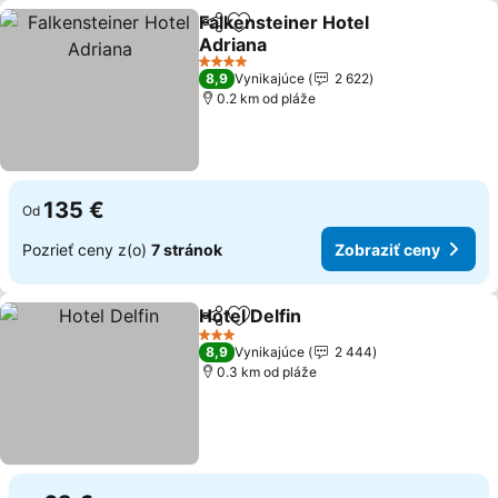
Falkensteiner Hotel
Zdieľať
Pridať do obľúbených
Adriana
4 Počet hviezdičiek
8,9
Vynikajúce
2 622
0.2 km od pláže
135 €
Od
Pozrieť ceny z(o)
7 stránok
Zobraziť ceny
Hotel Delfin
Zdieľať
Pridať do obľúbených
3 Počet hviezdičiek
8,9
Vynikajúce
2 444
0.3 km od pláže