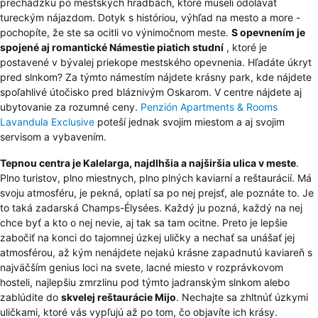
prechádzku po mestských hradbách, ktoré museli odolávať
tureckým nájazdom. Dotyk s históriou, výhľad na mesto a more -
pochopíte, že ste sa ocitli vo výnimočnom meste.
S opevnením je
spojené aj romantické Námestie piatich studní
, ktoré je
postavené v bývalej priekope mestského opevnenia. Hľadáte úkryt
pred slnkom? Za týmto námestím nájdete krásny park, kde nájdete
spoľahlivé útočisko pred bláznivým Oskarom. V centre nájdete aj
ubytovanie za rozumné ceny.
Penzión Apartments & Rooms
Lavandula Exclusive
poteší jednak svojim miestom a aj svojim
servisom a vybavením.
Tepnou centra je Kalelarga, najdlhšia a najširšia ulica v meste
.
Plno turistov, plno miestnych, plno plných kaviarní a reštaurácií. Má
svoju atmosféru, je pekná, oplatí sa po nej prejsť, ale poznáte to. Je
to taká zadarská Champs-Élysées. Každý ju pozná, každý na nej
chce byť a kto o nej nevie, aj tak sa tam ocitne. Preto je lepšie
zabočiť na konci do tajomnej úzkej uličky a nechať sa unášať jej
atmosférou, až kým nenájdete nejakú krásne zapadnutú kaviareň s
najväčším genius loci na svete, lacné miesto v rozprávkovom
hosteli, najlepšiu zmrzlinu pod týmto jadranským slnkom alebo
zablúdite do
skvelej reštaurácie Mijo
. Nechajte sa zhltnúť úzkymi
uličkami, ktoré vás vypľujú až po tom, čo objavíte ich krásy.