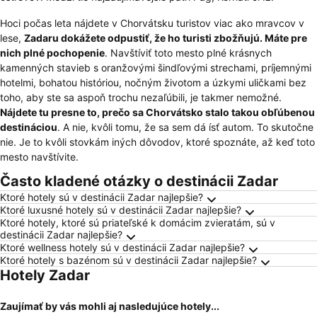
Hoci počas leta nájdete v Chorvátsku turistov viac ako mravcov v
lese,
Zadaru dokážete odpustiť, že ho turisti zbožňujú. Máte pre
nich plné pochopenie
. Navštíviť toto mesto plné krásnych
kamenných stavieb s oranžovými šindľovými strechami, príjemnými
hotelmi, bohatou históriou, nočným životom a úzkymi uličkami bez
toho, aby ste sa aspoň trochu nezaľúbili, je takmer nemožné.
Nájdete tu presne to, prečo sa Chorvátsko stalo takou obľúbenou
destináciou
. A nie, kvôli tomu, že sa sem dá ísť autom. To skutočne
nie. Je to kvôli stovkám iných dôvodov, ktoré spoznáte, až keď toto
mesto navštívite.
Často kladené otázky o destinácii Zadar
Ktoré hotely sú v destinácii Zadar najlepšie?
Ktoré luxusné hotely sú v destinácii Zadar najlepšie?
Ktoré hotely, ktoré sú priateľské k domácim zvieratám, sú v
destinácii Zadar najlepšie?
Ktoré wellness hotely sú v destinácii Zadar najlepšie?
Ktoré hotely s bazénom sú v destinácii Zadar najlepšie?
Hotely Zadar
Zaujímať by vás mohli aj nasledujúce hotely...