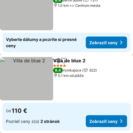
8,4
Veľmi dobré
731
1.0 km >> Centrum mesta
Vyberte dátumy a pozrite si presné
Zobraziť ceny
ceny
Villa de blue 2
Zdieľať
Pridať do obľúbených
4 Počet hviezdičiek
9,4
Vynikajúce
622
0.1 km od pláže
110 €
Od
Pozrieť ceny z(o)
2 stránok
Zobraziť ceny