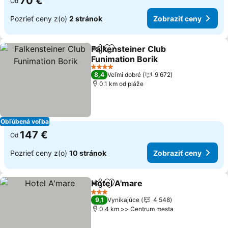
70 €
Od
Pozrieť ceny z(o)
2 stránok
Zobraziť ceny
Falkensteiner Club
Zdieľať
Pridať do obľúbených
Funimation Borik
4 Počet hviezdičiek
8,4
Veľmi dobré
9 672
0.1 km od pláže
Obľúbená voľba
147 €
Od
Pozrieť ceny z(o)
10 stránok
Zobraziť ceny
Hotel A'mare
Zdieľať
Pridať do obľúbených
3 Počet hviezdičiek
9,1
Vynikajúce
4 548
0.4 km >> Centrum mesta