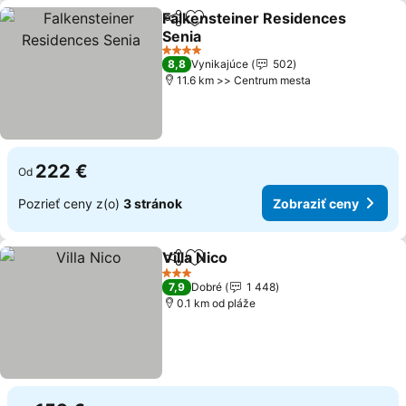
Falkensteiner Residences
Zdieľať
Pridať do obľúbených
Senia
4 Počet hviezdičiek
8,8
Vynikajúce
502
11.6 km >> Centrum mesta
222 €
Od
Pozrieť ceny z(o)
3 stránok
Zobraziť ceny
Villa Nico
Zdieľať
Pridať do obľúbených
3 Počet hviezdičiek
7,9
Dobré
1 448
0.1 km od pláže