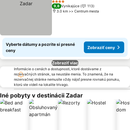
4 Počet hviezdičiek
9,8
Vynikajúce
113
3.0 km >> Centrum mesta
Vyberte dátumy a pozrite si presné
Zobraziť ceny
ceny
Zobraziť viac
Informácie o cenách a dostupnosti, ktoré dostávame z
rezervačných stránok, sa neustále menia. To znamená, že na
rezervačnej stránke nemusíte vždy nájsť presne rovnakú ponuku,
ktorú ste videli na lokalite trivago.
Iné pobyty v destinácii Zadar