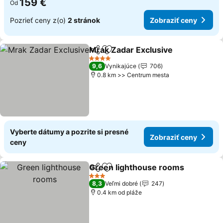
159 €
Od
Pozrieť ceny z(o)
2 stránok
Zobraziť ceny
Mrak Zadar Exclusive
Zdieľať
Pridať do obľúbených
4 Počet hviezdičiek
9,6
Vynikajúce
706
0.8 km >> Centrum mesta
Vyberte dátumy a pozrite si presné
Zobraziť ceny
ceny
Green lighthouse rooms
Zdieľať
Pridať do obľúbených
3 Počet hviezdičiek
8,3
Veľmi dobré
247
0.4 km od pláže