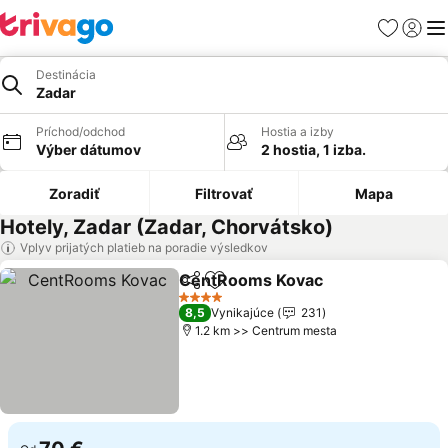
Obľúbené
Prihlási
Me
Destinácia
Zadar
Príchod/odchod
Hostia a izby
Výber dátumov
2 hostia, 1 izba.
Zoradiť
Filtrovať
Mapa
Hotely, Zadar (Zadar, Chorvátsko)
Vplyv prijatých platieb na poradie výsledkov
CentRooms Kovac
Zdieľať
Pridať do obľúbených
4 Počet hviezdičiek
8,5
Vynikajúce
231
1.2 km >> Centrum mesta