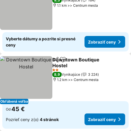
9,5
Vynikajúce
164
1.1 km >> Centrum mesta
Vyberte dátumy a pozrite si presné
Zobraziť ceny
ceny
Downtown Boutique
Zdieľať
Pridať do obľúbených
Hostel
2 Počet hviezdičiek
8,9
Vynikajúce
3 224
1.2 km >> Centrum mesta
Obľúbená voľba
45 €
Od
Pozrieť ceny z(o)
4 stránok
Zobraziť ceny