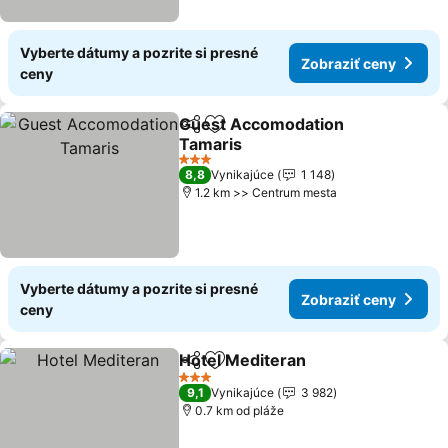
Vyberte dátumy a pozrite si presné
Zobraziť ceny
ceny
Guest Accomodation
Zdieľať
Pridať do obľúbených
Tamaris
3 Počet hviezdičiek
8,8
Vynikajúce
1 148
1.2 km >> Centrum mesta
Vyberte dátumy a pozrite si presné
Zobraziť ceny
ceny
Hotel Mediteran
Zdieľať
Pridať do obľúbených
3 Počet hviezdičiek
9,1
Vynikajúce
3 982
0.7 km od pláže