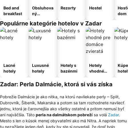
Bed and
Obsluhova
Rezorty
Hostel
Hosť
breakfast
ný
dom
apartmán
Populárne kategórie hotelov v Zadar
Lacné
Luxusné
Hotely s
Hotely
Kúpe
hotely
hotely
bazénmi
vhodné
hotel
pre
domáce
Zadar: Perla Dalmácie, ktorá si vás získa
zvieratá
Pobrežie Dalmácie je ako nitka, na ktorú navliekate perly – Split,
Dubrovník, Šibeník, Makarska a potom sa tam rozhodnete navliecť
jednu, ktorá je čarovnejšia ako všetky ostatné a pritom nemusí byť
ani najväčšia. Táto
perla na dalmátskom pobreží
sa volá
Zadar
.
Mesto s len o kúsok menej obyvateľmi ako má Nitra. A napriek tomu
tu nezažijete jeden deň, kedy by ste si povedali, že dosť bolo