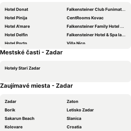
Hotel Donat
Falkensteiner Club Funimation Borik
Hotel Pinija
CentRooms Kovac
Hotel A'mare
Falkensteiner Family Hotel Diadora
Hotel Delfin
Falkensteiner Hotel & Spa Iadera
Hotel Porto
Villa Nico
Mestské časti - Zadar
Hotel Petrcane
Villa Vilma
Hotel Mediteran
Sunnyside Apartments Resort Petrcane
Hotely Stari Zadar
Hotel Marinko
Apartments Puntamika
Hotel Preko Ugljan Island, Curio Collection by Hilton
Art Depandansa
Zaujímavé miesta - Zadar
Villa Triana
Hotel Laguna
Hyatt Regency Zadar
Falkensteiner Hotel Adriana
Zadar
Zaton
Villa Natalie
Apartment with large Seaview Terrace
Borik
Letisko Zadar
Miramare Hotel
Diklo Beach Apartments
Sakarun Beach
Slanica
Villa Anton
Holiday House Zaton
Kolovare
Croatia
Guesthouse Barić
Villa Sonja