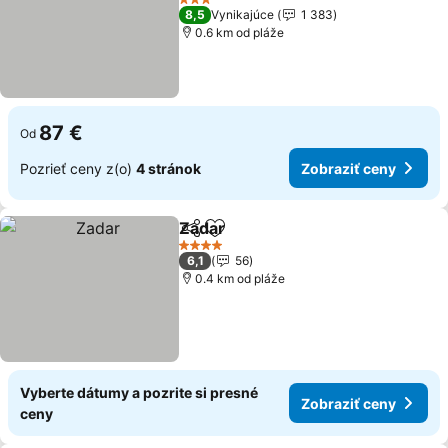
3 Počet hviezdičiek
8,5
Vynikajúce
1 383
0.6 km od pláže
87 €
Od
Pozrieť ceny z(o)
4 stránok
Zobraziť ceny
Zadar
Zdieľať
Pridať do obľúbených
4 Počet hviezdičiek
6,1
56
0.4 km od pláže
Vyberte dátumy a pozrite si presné
Zobraziť ceny
ceny