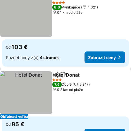
Zdieľať
Pridať do obľúbených
4 Počet hviezdičiek
8,6
Vynikajúce
1 021
0.1 km od pláže
103 €
Od
Pozrieť ceny z(o)
4 stránok
Zobraziť ceny
Hotel Donat
Zdieľať
Pridať do obľúbených
3 Počet hviezdičiek
7,6
Dobré
5 317
0.2 km od pláže
Obľúbená voľba
85 €
Od