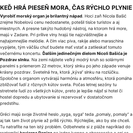
KEĎ HRÁ PIESEŇ MORA, ČAS RÝCHLO PLYNIE
Vyrobiť morský organ je brilantný nápad
. Hoci zaň Nicola Bašić
zrejme Nobelovú cenu nedostanete, potešil tisíce turistov a aj
miestnych. A presne takýto hudobný nástroj, na ktorom hrá more,
majú v Zadare. Pri prílive vlny hrajú tie najzvláštnejšie a
najtajomnejšie melódie. A čím viac piva, rakije alebo maraschina
vypijete, tým väčšiu chuť budete mať vstať a zatlieskať tomuto
večernému koncertu.
Ďalším jedinečným dielom Nicoli Bašića je
Pozdrav slnku
. Na zemi nájdete veľký modrý kruh so solárnymi
panelmi s priemerom 22 metrov, ktorý slnku po jeho západe venuje
krásny pozdrav. Svetelná hra, ktorá „kýva“ slnku na rozlúčku.
Spoločne s organom vytvárajú harmóniu a atmosféru, ktorá pomáha
zbližovať ľudí z rôznych kútov sveta. Počas letnej sezóny tu
stretnete ľudí zo všetkých kútov, preto je lepšie nájsť si hotel či
hostel dopredu a ubytovanie si rezervovať v dostatočnom
predstihu.
Gréci majú svoje životné heslo „syga, syga“ teda „pomaly, pomaly“ a
aj tak tam život plynie až príliš rýchlo. Rýchlejšie, ako by ste chceli.
Tu natrafíte na ten istý problém. Odbehnete si z pláže napríklad do
roztomilej
kaviarne Danica
na jedno luongo a cheesecake a ani sa