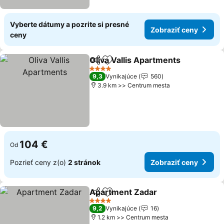
Vyberte dátumy a pozrite si presné
Zobraziť ceny
ceny
Oliva Vallis Apartments
Zdieľať
Pridať do obľúbených
4 Počet hviezdičiek
9,3
Vynikajúce
560
3.9 km >> Centrum mesta
104 €
Od
Pozrieť ceny z(o)
2 stránok
Zobraziť ceny
Apartment Zadar
Zdieľať
Pridať do obľúbených
4 Počet hviezdičiek
9,2
Vynikajúce
16
1.2 km >> Centrum mesta