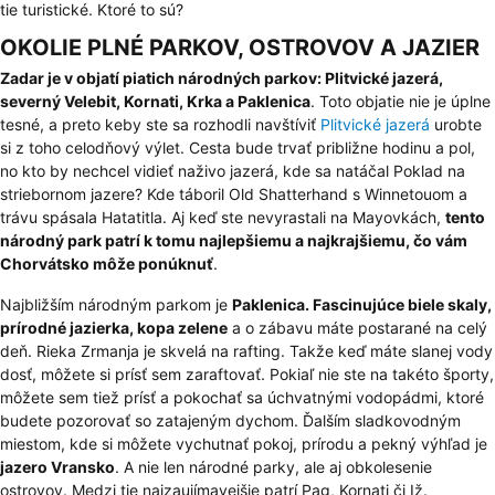
tie turistické. Ktoré to sú?
OKOLIE PLNÉ PARKOV, OSTROVOV A JAZIER
Zadar je v objatí piatich národných parkov: Plitvické jazerá,
severný Velebit, Kornati, Krka a Paklenica
. Toto objatie nie je úplne
tesné, a preto keby ste sa rozhodli navštíviť
Plitvické jazerá
urobte
si z toho celodňový výlet. Cesta bude trvať približne hodinu a pol,
no kto by nechcel vidieť naživo jazerá, kde sa natáčal Poklad na
striebornom jazere? Kde táboril Old Shatterhand s Winnetouom a
trávu spásala Hatatitla. Aj keď ste nevyrastali na Mayovkách,
tento
národný park patrí k tomu najlepšiemu a najkrajšiemu, čo vám
Chorvátsko môže ponúknuť
.
Najbližším národným parkom je
Paklenica. Fascinujúce biele skaly,
prírodné jazierka, kopa zelene
a o zábavu máte postarané na celý
deň. Rieka Zrmanja je skvelá na rafting. Takže keď máte slanej vody
dosť, môžete si prísť sem zaraftovať. Pokiaľ nie ste na takéto športy,
môžete sem tiež prísť a pokochať sa úchvatnými vodopádmi, ktoré
budete pozorovať so zatajeným dychom. Ďalším sladkovodným
miestom, kde si môžete vychutnať pokoj, prírodu a pekný výhľad je
jazero Vransko
. A nie len národné parky, ale aj obkolesenie
ostrovov. Medzi tie najzaujímavejšie patrí Pag, Kornati či Iž.