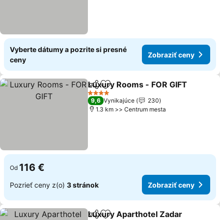
Vyberte dátumy a pozrite si presné
Zobraziť ceny
ceny
Luxury Rooms - FOR GIFT
Zdieľať
Pridať do obľúbených
4 Počet hviezdičiek
9,6
Vynikajúce
230
1.3 km >> Centrum mesta
116 €
Od
Pozrieť ceny z(o)
3 stránok
Zobraziť ceny
Luxury Aparthotel Zadar
Zdieľať
Pridať do obľúbených