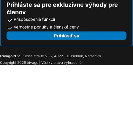
Prihláste sa pre exkluzívne výhody pre
členov
Prispôsobenie funkcií
Vernostné ponuky a členské ceny
Prihlásiť sa
trivago N.V.
, Kesselstraße 5 – 7, 40221 Düsseldorf, Nemecko
Copyright 2026 trivago | Všetky práva vyhradené.