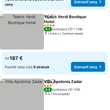
Zobraziť ceny
ceny
Teatro Verdi Boutique
Zdieľať
Pridať do obľúbených
Hotel
4 Počet hviezdičiek
9,2
Vynikajúce
1 738
1.4 km >> Centrum mesta
187 €
Od
Pozrieť ceny z(o)
6 stránok
Zobraziť ceny
Villa Apolonia Zadar
Zdieľať
Pridať do obľúbených
3 Počet hviezdičiek
8,8
Vynikajúce
106
0.7 km od pláže