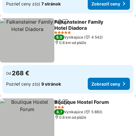
Pozrieť ceny z(o)
7 stránok
Zobraziť ceny
Falkensteiner Family
Zdieľať
Pridať do obľúbených
Hotel Diadora
5 Počet hviezdičiek
9,0
Vynikajúce
4 542
0.6 km od pláže
268 €
Od
Pozrieť ceny z(o)
9 stránok
Zobraziť ceny
Boutique Hostel Forum
Zdieľať
Pridať do obľúbených
3 Počet hviezdičiek
8,7
Vynikajúce
5 883
0.6 km od pláže