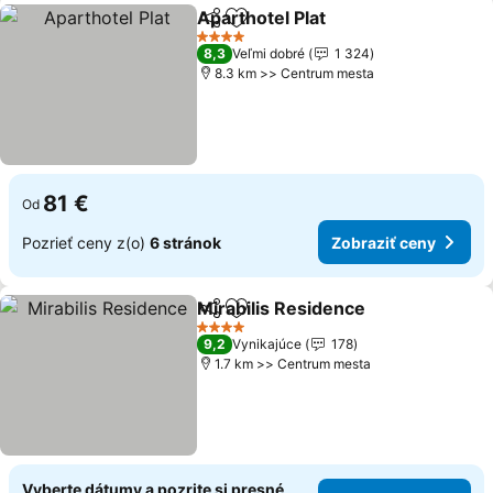
Aparthotel Plat
Zdieľať
Pridať do obľúbených
4 Počet hviezdičiek
8,3
Veľmi dobré
1 324
8.3 km >> Centrum mesta
81 €
Od
Pozrieť ceny z(o)
6 stránok
Zobraziť ceny
Mirabilis Residence
Zdieľať
Pridať do obľúbených
4 Počet hviezdičiek
9,2
Vynikajúce
178
1.7 km >> Centrum mesta
Vyberte dátumy a pozrite si presné