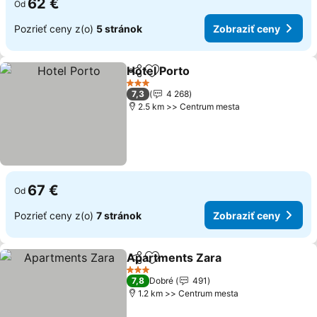
62 €
Od
Pozrieť ceny z(o)
5 stránok
Zobraziť ceny
Hotel Porto
Zdieľať
Pridať do obľúbených
3 Počet hviezdičiek
7,3
4 268
2.5 km >> Centrum mesta
67 €
Od
Pozrieť ceny z(o)
7 stránok
Zobraziť ceny
Apartments Zara
Zdieľať
Pridať do obľúbených
3 Počet hviezdičiek
7,8
Dobré
491
1.2 km >> Centrum mesta