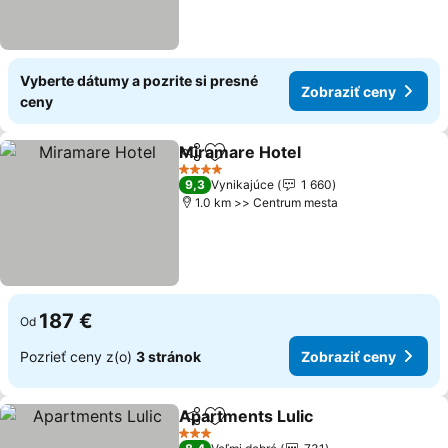
Vyberte dátumy a pozrite si presné
Zobraziť ceny
ceny
Miramare Hotel
Zdieľať
Pridať do obľúbených
4 Počet hviezdičiek
9,3
Vynikajúce
1 660
1.0 km >> Centrum mesta
187 €
Od
Pozrieť ceny z(o)
3 stránok
Zobraziť ceny
Apartments Lulic
Zdieľať
Pridať do obľúbených
3 Počet hviezdičiek