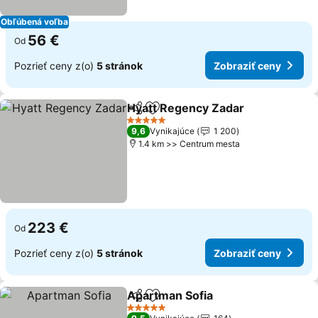
Obľúbená voľba
56 €
Od
Pozrieť ceny z(o)
5 stránok
Zobraziť ceny
Hyatt Regency Zadar
Zdieľať
Pridať do obľúbených
5 Počet hviezdičiek
9,6
Vynikajúce
1 200
1.4 km >> Centrum mesta
223 €
Od
Pozrieť ceny z(o)
5 stránok
Zobraziť ceny
Apartman Sofia
Zdieľať
Pridať do obľúbených
5 Počet hviezdičiek