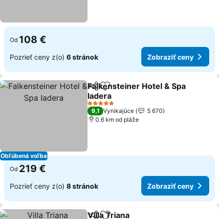
108 €
Od
Pozrieť ceny z(o)
6 stránok
Zobraziť ceny
Falkensteiner Hotel & Spa
Zdieľať
Pridať do obľúbených
Iadera
5 Počet hviezdičiek
9,1
Vynikajúce
5 670
0.6 km od pláže
Obľúbená voľba
219 €
Od
Pozrieť ceny z(o)
8 stránok
Zobraziť ceny
Villa Triana