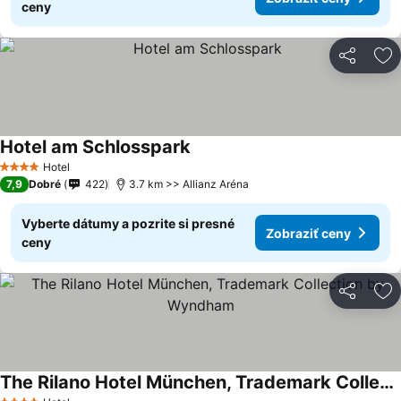
ceny
Zdieľať
Pr
Hotel am Schlosspark
Hotel
4 Počet hviezdičiek
7,9
Dobré
422
3.7 km >> Allianz Aréna
Vyberte dátumy a pozrite si presné
Zobraziť ceny
ceny
Zdieľať
Pr
The Rilano Hotel München, Trademark Collection by Wyndham