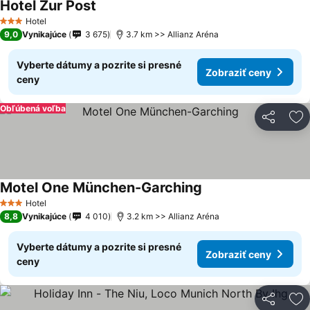
Hotel Zur Post
Hotel
3 Počet hviezdičiek
9,0
Vynikajúce
3 675
3.7 km >> Allianz Aréna
Vyberte dátumy a pozrite si presné
Zobraziť ceny
ceny
Obľúbená voľba
Zdieľať
Pr
Motel One München-Garching
Hotel
3 Počet hviezdičiek
8,8
Vynikajúce
4 010
3.2 km >> Allianz Aréna
Vyberte dátumy a pozrite si presné
Zobraziť ceny
ceny
Zdieľať
Pr