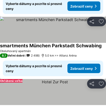
Vyberte dátumy a pozrite si presné
Zobraziť ceny
ceny
Zdieľať
Pr
smartments München Parkstadt Schwabing
Obsluhovaný apartmán
8,1
Veľmi dobré
2 498
5.0 km >> Allianz Aréna
Vyberte dátumy a pozrite si presné
Zobraziť ceny
ceny
Obľúbená voľba
Zdieľať
Pr