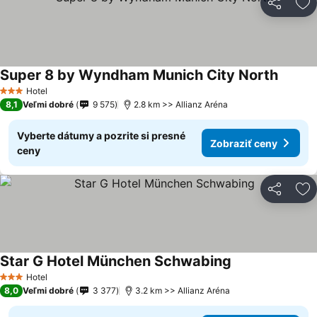
Zdieľať
Pr
Super 8 by Wyndham Munich City North
Hotel
3 Počet hviezdičiek
8,1
Veľmi dobré
9 575
2.8 km >> Allianz Aréna
Vyberte dátumy a pozrite si presné
Zobraziť ceny
ceny
Zdieľať
Pr
Star G Hotel München Schwabing
Hotel
3 Počet hviezdičiek
8,0
Veľmi dobré
3 377
3.2 km >> Allianz Aréna