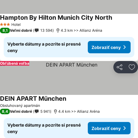
Hampton By Hilton Munich City North
Hotel
3 Počet hviezdičiek
8,1
Veľmi dobré
13 594
4.3 km >> Allianz Aréna
Vyberte dátumy a pozrite si presné
Zobraziť ceny
ceny
Obľúbená voľba
Zdieľať
Pr
DEIN APART München
Obsluhovaný apartmán
8,4
Veľmi dobré
5 941
4.4 km >> Allianz Aréna
Vyberte dátumy a pozrite si presné
Zobraziť ceny
ceny