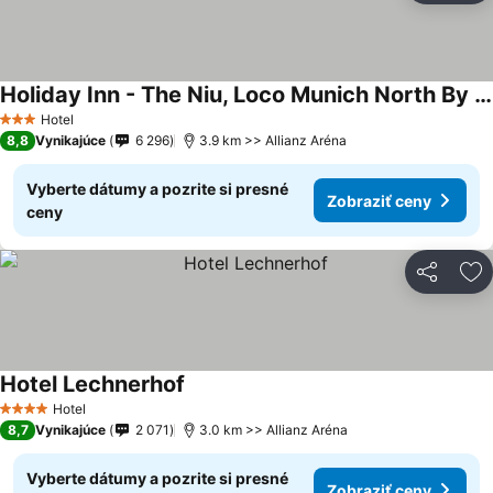
Holiday Inn - The Niu, Loco Munich North By Ihg
Hotel
3 Počet hviezdičiek
8,8
Vynikajúce
6 296
3.9 km >> Allianz Aréna
Vyberte dátumy a pozrite si presné
Zobraziť ceny
ceny
Zdieľať
Pr
Hotel Lechnerhof
Hotel
4 Počet hviezdičiek
8,7
Vynikajúce
2 071
3.0 km >> Allianz Aréna
Vyberte dátumy a pozrite si presné
Zobraziť ceny