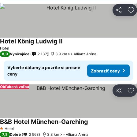
Zdieľať
Pr
Hotel König Ludwig II
Hotel
8,9
Vynikajúce
2 137
3.9 km >> Allianz Aréna
Vyberte dátumy a pozrite si presné
Zobraziť ceny
ceny
Obľúbená voľba
Zdieľať
Pr
B&B Hotel München-Garching
Hotel
1 Počet hviezdičiek
7,8
Dobré
2 963
3.3 km >> Allianz Aréna