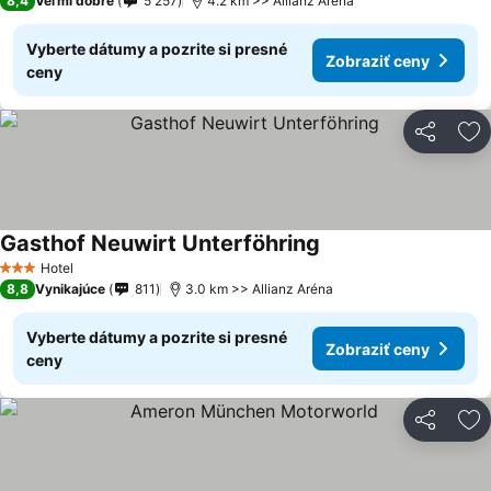
8,4
Veľmi dobré
5 257
4.2 km >> Allianz Aréna
Vyberte dátumy a pozrite si presné
Zobraziť ceny
ceny
Zdieľať
Pr
Gasthof Neuwirt Unterföhring
Hotel
3 Počet hviezdičiek
8,8
Vynikajúce
811
3.0 km >> Allianz Aréna
Vyberte dátumy a pozrite si presné
Zobraziť ceny
ceny
Zdieľať
Pr