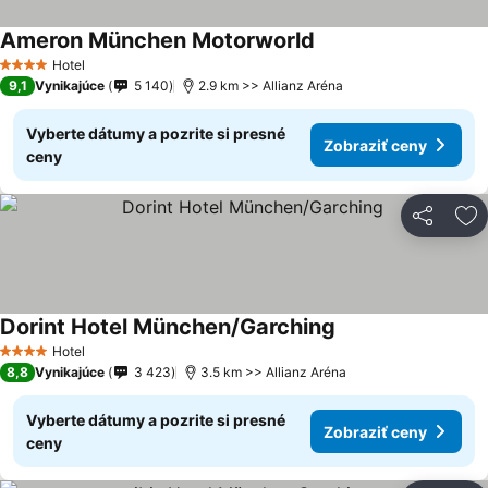
Ameron München Motorworld
Hotel
4 Počet hviezdičiek
9,1
Vynikajúce
5 140
2.9 km >> Allianz Aréna
Vyberte dátumy a pozrite si presné
Zobraziť ceny
ceny
Zdieľať
Pr
Dorint Hotel München/Garching
Hotel
4 Počet hviezdičiek
8,8
Vynikajúce
3 423
3.5 km >> Allianz Aréna
Vyberte dátumy a pozrite si presné
Zobraziť ceny
ceny