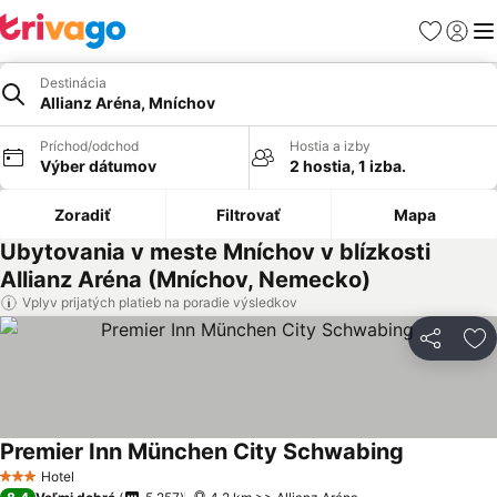
Obľúbené
Prihlási
Me
Destinácia
Allianz Aréna, Mníchov
Príchod/odchod
Hostia a izby
Výber dátumov
2 hostia, 1 izba.
Zoradiť
Filtrovať
Mapa
Ubytovania v meste Mníchov v blízkosti
Allianz Aréna (Mníchov, Nemecko)
Vplyv prijatých platieb na poradie výsledkov
Zdieľať
Pr
Premier Inn München City Schwabing
Hotel
3 Počet hviezdičiek