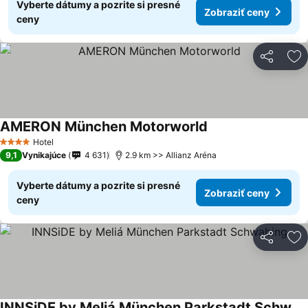
Vyberte dátumy a pozrite si presné
Zobraziť ceny
ceny
Zdieľať
Pr
AMERON München Motorworld
Hotel
4 Počet hviezdičiek
9,1
Vynikajúce
4 631
2.9 km >> Allianz Aréna
Vyberte dátumy a pozrite si presné
Zobraziť ceny
ceny
Zdieľať
Pr
INNSiDE by Meliá München Parkstadt Schwabing