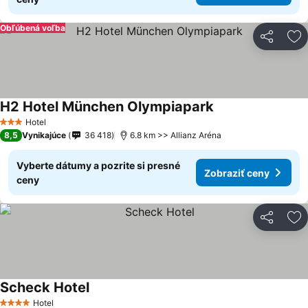
Obľúbená voľba
Zdieľať
Pr
H2 Hotel München Olympiapark
Hotel
3 Počet hviezdičiek
8,5
Vynikajúce
36 418
6.8 km >> Allianz Aréna
Vyberte dátumy a pozrite si presné
Zobraziť ceny
ceny
Zdieľať
Pr
Scheck Hotel
Hotel
4 Počet hviezdičiek