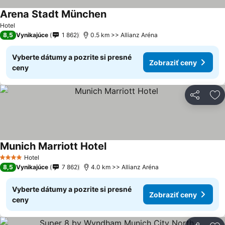
Arena Stadt München
Hotel
8,5
Vynikajúce
1 862
0.5 km >> Allianz Aréna
Vyberte dátumy a pozrite si presné
Zobraziť ceny
ceny
Zdieľať
Pr
Munich Marriott Hotel
Hotel
4 Počet hviezdičiek
8,5
Vynikajúce
7 862
4.0 km >> Allianz Aréna
Vyberte dátumy a pozrite si presné
Zobraziť ceny
ceny