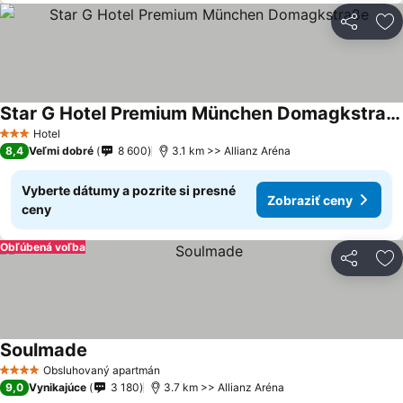
Zdieľať
Pr
Star G Hotel Premium München Domagkstraße
Hotel
3 Počet hviezdičiek
8,4
Veľmi dobré
8 600
3.1 km >> Allianz Aréna
Vyberte dátumy a pozrite si presné
Zobraziť ceny
ceny
Obľúbená voľba
Zdieľať
Pr
Soulmade
Obsluhovaný apartmán
4 Počet hviezdičiek
9,0
Vynikajúce
3 180
3.7 km >> Allianz Aréna