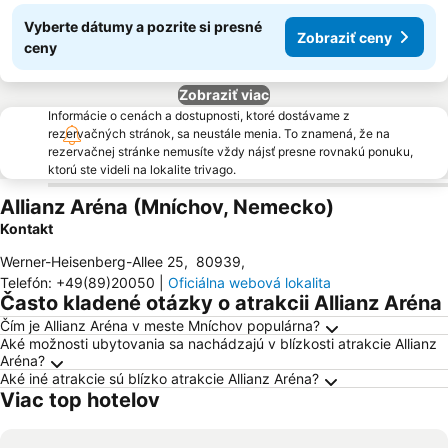
Vyberte dátumy a pozrite si presné
Zobraziť ceny
ceny
Zobraziť viac
Informácie o cenách a dostupnosti, ktoré dostávame z
rezervačných stránok, sa neustále menia. To znamená, že na
rezervačnej stránke nemusíte vždy nájsť presne rovnakú ponuku,
ktorú ste videli na lokalite trivago.
Allianz Aréna (Mníchov, Nemecko)
Kontakt
Werner-Heisenberg-Allee 25
,
80939
,
Telefón
:
+49(89)20050
|
Oficiálna webová lokalita
Často kladené otázky o atrakcii Allianz Aréna
Čím je Allianz Aréna v meste Mníchov populárna?
Aké možnosti ubytovania sa nachádzajú v blízkosti atrakcie Allianz
Aréna?
Aké iné atrakcie sú blízko atrakcie Allianz Aréna?
Viac top hotelov