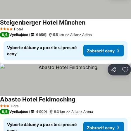
Steigenberger Hotel München
Hotel
4 Počet hviezdičiek
8,6
Vynikajúce
6 859
5.5 km >> Allianz Aréna
Vyberte dátumy a pozrite si presné
Zobraziť ceny
ceny
Zdieľať
Pr
Abasto Hotel Feldmoching
Hotel
3 Počet hviezdičiek
8,5
Vynikajúce
4 900
6.3 km >> Allianz Aréna
Vyberte dátumy a pozrite si presné
Zobraziť ceny
ceny