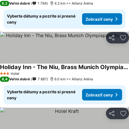
8,2
Veľmi dobré
1 794
4.2 km >> Allianz Aréna
Vyberte dátumy a pozrite si presné
Zobraziť ceny
ceny
Zdieľať
Pr
Holiday Inn - The Niu, Brass Munich Olympiapark By Ihg
Hotel
3 Počet hviezdičiek
8,4
Veľmi dobré
7 887
6.0 km >> Allianz Aréna
Vyberte dátumy a pozrite si presné
Zobraziť ceny
ceny
Zdieľať
Pr