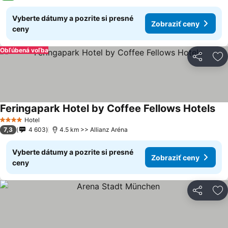
Vyberte dátumy a pozrite si presné
Zobraziť ceny
ceny
Obľúbená voľba
Zdieľať
Pr
Feringapark Hotel by Coffee Fellows Hotels
Hotel
4 Počet hviezdičiek
7,3
4 603
4.5 km >> Allianz Aréna
Vyberte dátumy a pozrite si presné
Zobraziť ceny
ceny
Zdieľať
Pr