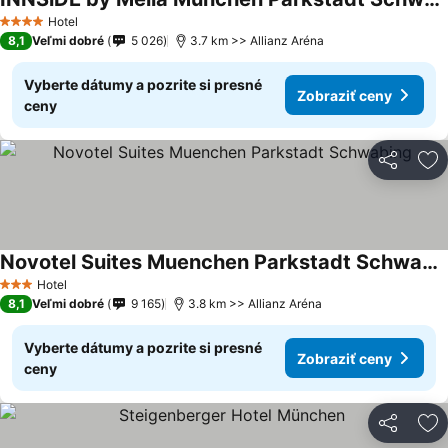
Hotel
4 Počet hviezdičiek
8,1
Veľmi dobré
5 026
3.7 km >> Allianz Aréna
Vyberte dátumy a pozrite si presné
Zobraziť ceny
ceny
Zdieľať
Pr
Novotel Suites Muenchen Parkstadt Schwabing
Hotel
3 Počet hviezdičiek
8,1
Veľmi dobré
9 165
3.8 km >> Allianz Aréna
Vyberte dátumy a pozrite si presné
Zobraziť ceny
ceny
Zdieľať
Pr