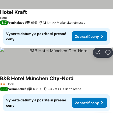
Hotel Kraft
Hotel
8,7
Vynikajúce
616
1.1 km >> Mariánske námestie
Vyberte dátumy a pozrite si presné
Zobraziť ceny
ceny
Zdieľať
Pr
B&B Hotel München City-Nord
Hotel
2 Počet hviezdičiek
8,0
Veľmi dobré
6 719
2.3 km >> Allianz Aréna
Vyberte dátumy a pozrite si presné
Zobraziť ceny
ceny