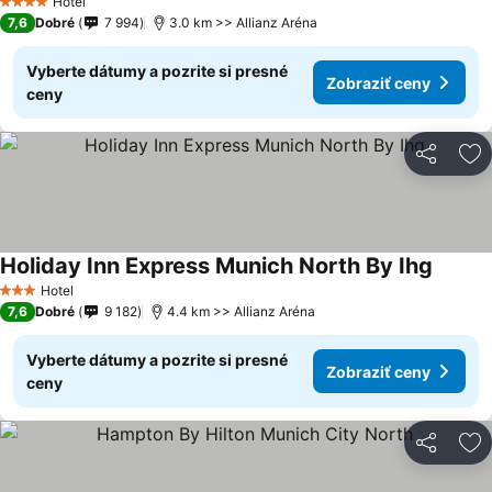
Hotel
4 Počet hviezdičiek
7,6
Dobré
7 994
3.0 km >> Allianz Aréna
Vyberte dátumy a pozrite si presné
Zobraziť ceny
ceny
Zdieľať
Pr
Holiday Inn Express Munich North By Ihg
Hotel
3 Počet hviezdičiek
7,6
Dobré
9 182
4.4 km >> Allianz Aréna
Vyberte dátumy a pozrite si presné
Zobraziť ceny
ceny
Zdieľať
Pr