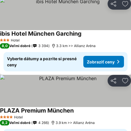
Zdieľať
Pr
ibis Hotel München Garching
Hotel
3 Počet hviezdičiek
8,0
Veľmi dobré
3 394
3.3 km >> Allianz Aréna
Vyberte dátumy a pozrite si presné
Zobraziť ceny
ceny
Zdieľať
Pr
PLAZA Premium München
Hotel
4 Počet hviezdičiek
8,2
Veľmi dobré
4 266
3.9 km >> Allianz Aréna