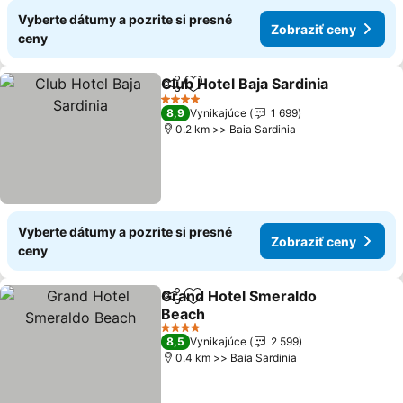
Vyberte dátumy a pozrite si presné
Zobraziť ceny
ceny
Club Hotel Baja Sardinia
Zdieľať
Pridať do obľúbených
4 Počet hviezdičiek
8,9
Vynikajúce
1 699
0.2 km >> Baia Sardinia
Vyberte dátumy a pozrite si presné
Zobraziť ceny
ceny
Grand Hotel Smeraldo
Zdieľať
Pridať do obľúbených
Beach
4 Počet hviezdičiek
8,5
Vynikajúce
2 599
0.4 km >> Baia Sardinia