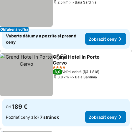
2.5 km >> Baia Sardinia
Obľúbená voľba
Vyberte dátumy a pozrite si presné
Zobraziť ceny
ceny
Grand Hotel In Porto
Zdieľať
Pridať do obľúbených
Cervo
4 Počet hviezdičiek
8,0
Veľmi dobré
1 818
3.8 km >> Baia Sardinia
189 €
Od
Pozrieť ceny z(o)
7 stránok
Zobraziť ceny