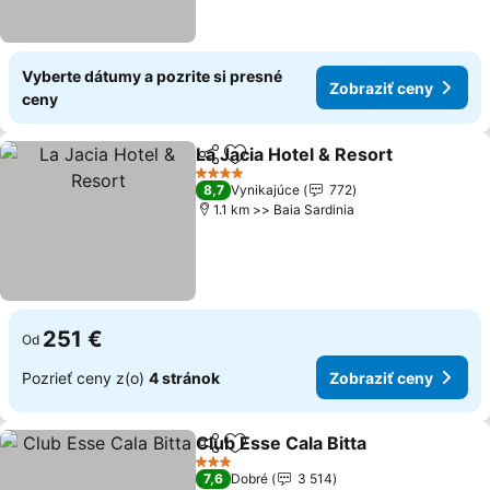
Vyberte dátumy a pozrite si presné
Zobraziť ceny
ceny
La Jacia Hotel & Resort
Zdieľať
Pridať do obľúbených
4 Počet hviezdičiek
8,7
Vynikajúce
772
1.1 km >> Baia Sardinia
251 €
Od
Pozrieť ceny z(o)
4 stránok
Zobraziť ceny
Club Esse Cala Bitta
Zdieľať
Pridať do obľúbených
3 Počet hviezdičiek
7,6
Dobré
3 514