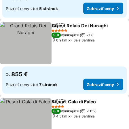
Pozrieť ceny z(o)
5 stránok
Zobraziť ceny
Grand Relais Dei Nuraghi
Zdieľať
Pridať do obľúbených
5 Počet hviezdičiek
9,0
Vynikajúce
717
0.9 km >> Baia Sardinia
855 €
Od
Pozrieť ceny z(o)
7 stránok
Zobraziť ceny
Resort Cala di Falco
Zdieľať
Pridať do obľúbených
4 Počet hviezdičiek
8,8
Vynikajúce
2 152
4.5 km >> Baia Sardinia