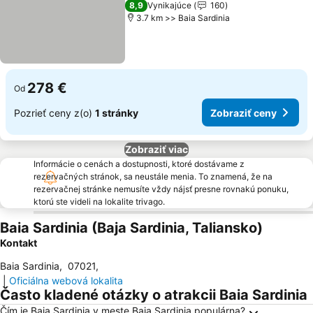
8,9
Vynikajúce
160
3.7 km >> Baia Sardinia
278 €
Od
Pozrieť ceny z(o)
1 stránky
Zobraziť ceny
Zobraziť viac
Informácie o cenách a dostupnosti, ktoré dostávame z
rezervačných stránok, sa neustále menia. To znamená, že na
rezervačnej stránke nemusíte vždy nájsť presne rovnakú ponuku,
ktorú ste videli na lokalite trivago.
Baia Sardinia (Baja Sardinia, Taliansko)
Kontakt
Baia Sardinia
,
07021
,
|
Oficiálna webová lokalita
Často kladené otázky o atrakcii Baia Sardinia
Čím je Baia Sardinia v meste Baja Sardinia populárna?