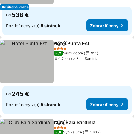
Obľúbená voľba
538 €
Od
Pozrieť ceny z(o)
5 stránok
Zobraziť ceny
Hotel Punta Est
Zdieľať
Pridať do obľúbených
4 Počet hviezdičiek
8,2
Veľmi dobré
951
0.2 km >> Baia Sardinia
245 €
Od
Pozrieť ceny z(o)
5 stránok
Zobraziť ceny
Club Baia Sardinia
Zdieľať
Pridať do obľúbených
4 Počet hviezdičiek
8,8
Vynikajúce
1 632