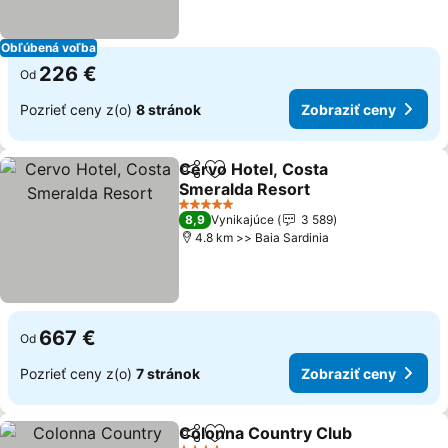
Obľúbená voľba
226 €
Od
Pozrieť ceny z(o)
8 stránok
Zobraziť ceny
Cervo Hotel, Costa
Zdieľať
Pridať do obľúbených
Smeralda Resort
5 Počet hviezdičiek
8,9
Vynikajúce
3 589
4.8 km >> Baia Sardinia
667 €
Od
Pozrieť ceny z(o)
7 stránok
Zobraziť ceny
Colonna Country Club
Zdieľať
Pridať do obľúbených