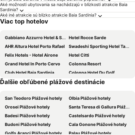
Aké možnosti ubytovania sa nachádzajú v blízkosti atrakcie Baia
Sardinia?
Aké iné atrakcie sú blízko atrakcie Baia Sardinia?
Viac top hotelov
Gabbiano Azzurro Hotel & Suites
Hotel Rocce Sarde
AHR Altura Hotel Porto Rafael
Swadeshi Sporting Hotel Tanca Manna
Felix Hotels - Hotel Airone
Hotel Citti
Grand Hotel In Porto Cervo
Colonna Resort
Club Hotel Baja Sardinia
Colonna Hotel Du Golf
Ďalšie obľúbené plážové destinácie
Centro Vacanze Isuledda
Hotel Le Ginestre
Hotel Balocco
Felix Hotels - Hotel La Coluccia
San Teodoro Plážové hotely
Olbia Plážové hotely
La Vecchia Fonte Boutique Hotel
Club Esse Cala Bitta
Orosei Plážové hotely
Santa Teresa di Gallura Plážové hotely
Palau City Hotel
Grand Hotel Cannigione
Badesi Plážové hotely
Castelsardo Plážové hotely
Baia de Bahas Residence
Hotel Porto Puddu
Budoni Plážové hotely
Cala Gonone Plážové hotely
Grand Hotel Palau
Bagaglino I Giardini Di Porto Cervo
Golfo Aranci Plážové hotely
Palau Plážové hotely
Hotel La Bisaccia
Le Nereidi Hotel & Residence