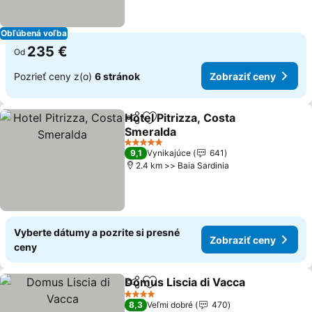
Obľúbená voľba
235 €
Od
Pozrieť ceny z(o)
6 stránok
Zobraziť ceny
Hotel Pitrizza, Costa
Zdieľať
Pridať do obľúbených
Smeralda
5 Počet hviezdičiek
9,1
Vynikajúce
641
2.4 km >> Baia Sardinia
Vyberte dátumy a pozrite si presné
Zobraziť ceny
ceny
Domus Liscia di Vacca
Zdieľať
Pridať do obľúbených
4 Počet hviezdičiek
8,3
Veľmi dobré
470