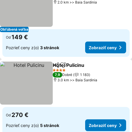
2.0 km >> Baia Sardinia
Obľúbená voľba
149 €
Od
Pozrieť ceny z(o)
3 stránok
Zobraziť ceny
Hotel Pulicinu
Zdieľať
Pridať do obľúbených
4 Počet hviezdičiek
7,9
Dobré
1 183
3.0 km >> Baia Sardinia
270 €
Od
Pozrieť ceny z(o)
5 stránok
Zobraziť ceny