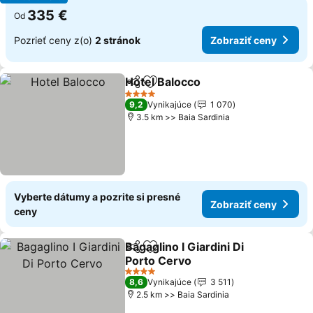
335 €
Od
Pozrieť ceny z(o)
2 stránok
Zobraziť ceny
Hotel Balocco
Zdieľať
Pridať do obľúbených
4 Počet hviezdičiek
9,2
Vynikajúce
1 070
3.5 km >> Baia Sardinia
Vyberte dátumy a pozrite si presné
Zobraziť ceny
ceny
Bagaglino I Giardini Di
Zdieľať
Pridať do obľúbených
Porto Cervo
4 Počet hviezdičiek
8,6
Vynikajúce
3 511
2.5 km >> Baia Sardinia