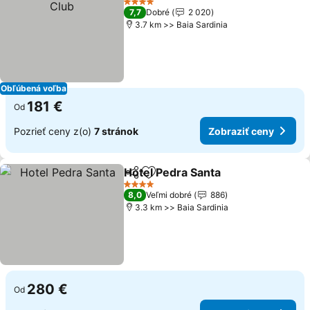
4 Počet hviezdičiek
7,7
Dobré
2 020
3.7 km >> Baia Sardinia
Obľúbená voľba
181 €
Od
Pozrieť ceny z(o)
7 stránok
Zobraziť ceny
Hotel Pedra Santa
Zdieľať
Pridať do obľúbených
4 Počet hviezdičiek
8,0
Veľmi dobré
886
3.3 km >> Baia Sardinia
280 €
Od