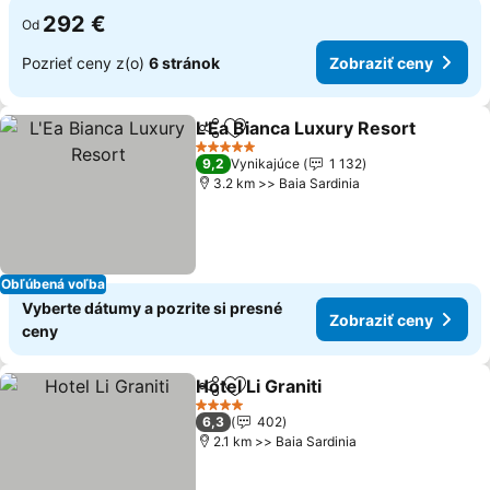
292 €
Od
Pozrieť ceny z(o)
6 stránok
Zobraziť ceny
L'Ea Bianca Luxury Resort
Zdieľať
Pridať do obľúbených
5 Počet hviezdičiek
9,2
Vynikajúce
1 132
3.2 km >> Baia Sardinia
Obľúbená voľba
Vyberte dátumy a pozrite si presné
Zobraziť ceny
ceny
Hotel Li Graniti
Zdieľať
Pridať do obľúbených
4 Počet hviezdičiek
6,3
402
2.1 km >> Baia Sardinia