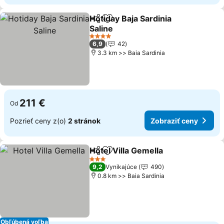
Hotiday Baja Sardinia
Zdieľať
Pridať do obľúbených
Saline
4 Počet hviezdičiek
6,9
42
3.3 km >> Baia Sardinia
211 €
Od
Pozrieť ceny z(o)
2 stránok
Zobraziť ceny
Hotel Villa Gemella
Zdieľať
Pridať do obľúbených
3 Počet hviezdičiek
9,2
Vynikajúce
490
0.8 km >> Baia Sardinia
Obľúbená voľba