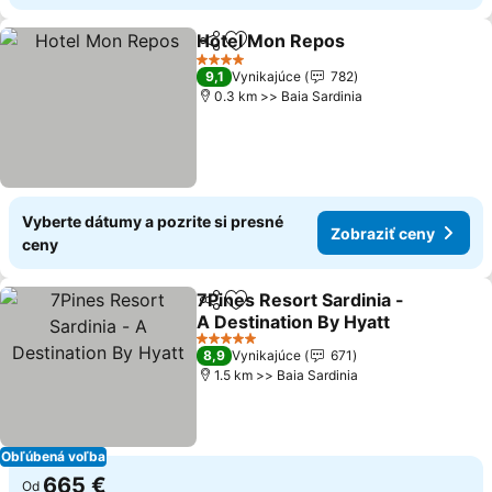
Hotel Mon Repos
Zdieľať
Pridať do obľúbených
4 Počet hviezdičiek
9,1
Vynikajúce
782
0.3 km >> Baia Sardinia
Vyberte dátumy a pozrite si presné
Zobraziť ceny
ceny
7Pines Resort Sardinia -
Zdieľať
Pridať do obľúbených
A Destination By Hyatt
5 Počet hviezdičiek
8,9
Vynikajúce
671
1.5 km >> Baia Sardinia
Obľúbená voľba
665 €
Od