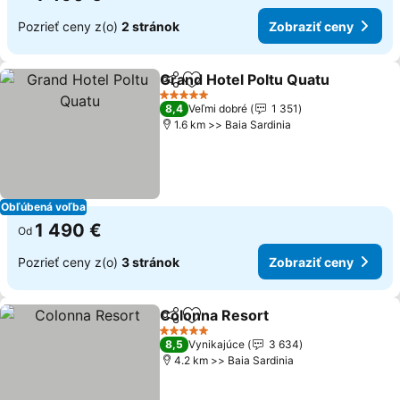
Pozrieť ceny z(o)
2 stránok
Zobraziť ceny
Grand Hotel Poltu Quatu
Zdieľať
Pridať do obľúbených
5 Počet hviezdičiek
8,4
Veľmi dobré
1 351
1.6 km >> Baia Sardinia
Obľúbená voľba
1 490 €
Od
Pozrieť ceny z(o)
3 stránok
Zobraziť ceny
Colonna Resort
Zdieľať
Pridať do obľúbených
5 Počet hviezdičiek
8,5
Vynikajúce
3 634
4.2 km >> Baia Sardinia