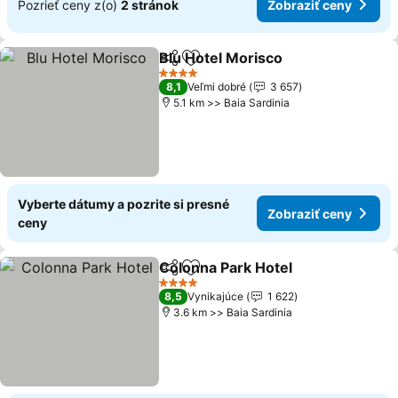
Pozrieť ceny z(o)
2 stránok
Zobraziť ceny
Blu Hotel Morisco
Zdieľať
Pridať do obľúbených
4 Počet hviezdičiek
8,1
Veľmi dobré
3 657
5.1 km >> Baia Sardinia
Vyberte dátumy a pozrite si presné
Zobraziť ceny
ceny
Colonna Park Hotel
Zdieľať
Pridať do obľúbených
4 Počet hviezdičiek
8,5
Vynikajúce
1 622
3.6 km >> Baia Sardinia