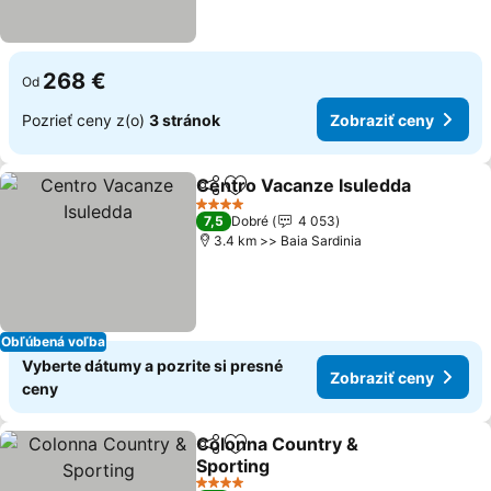
268 €
Od
Pozrieť ceny z(o)
3 stránok
Zobraziť ceny
Centro Vacanze Isuledda
Zdieľať
Pridať do obľúbených
4 Počet hviezdičiek
7,5
Dobré
4 053
3.4 km >> Baia Sardinia
Obľúbená voľba
Vyberte dátumy a pozrite si presné
Zobraziť ceny
ceny
Colonna Country &
Zdieľať
Pridať do obľúbených
Sporting
4 Počet hviezdičiek