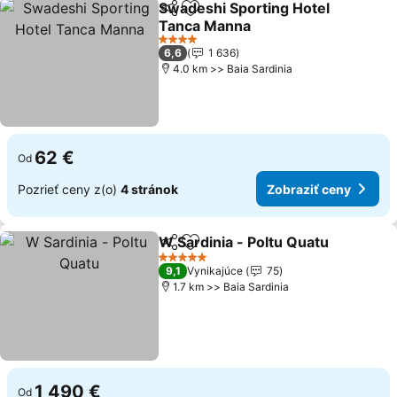
Swadeshi Sporting Hotel
Zdieľať
Pridať do obľúbených
Tanca Manna
4 Počet hviezdičiek
6,6
1 636
4.0 km >> Baia Sardinia
62 €
Od
Pozrieť ceny z(o)
4 stránok
Zobraziť ceny
W Sardinia - Poltu Quatu
Zdieľať
Pridať do obľúbených
5 Počet hviezdičiek
9,1
Vynikajúce
75
1.7 km >> Baia Sardinia
1 490 €
Od