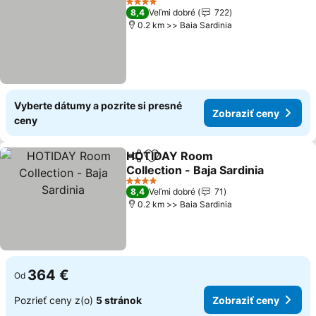
4 Počet hviezdičiek
8,4
Veľmi dobré
722
0.2 km >> Baia Sardinia
Vyberte dátumy a pozrite si presné
Zobraziť ceny
ceny
HOTIDAY Room
Zdieľať
Pridať do obľúbených
Collection - Baja Sardinia
4 Počet hviezdičiek
8,4
Veľmi dobré
71
0.2 km >> Baia Sardinia
364 €
Od
Pozrieť ceny z(o)
5 stránok
Zobraziť ceny