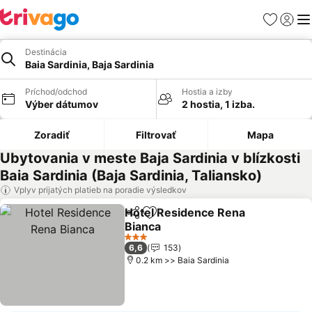
Obľúbené
Prihlási
Me
Destinácia
Baia Sardinia, Baja Sardinia
Príchod/odchod
Hostia a izby
Výber dátumov
2 hostia, 1 izba.
Zoradiť
Filtrovať
Mapa
Ubytovania v meste Baja Sardinia v blízkosti
Baia Sardinia (Baja Sardinia, Taliansko)
Vplyv prijatých platieb na poradie výsledkov
Hotel Residence Rena
Zdieľať
Pridať do obľúbených
Bianca
3 Počet hviezdičiek
6,6
153
0.2 km >> Baia Sardinia