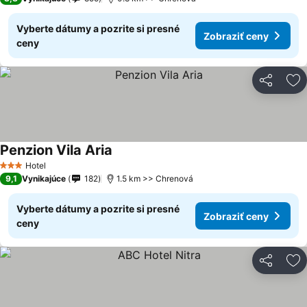
Vyberte dátumy a pozrite si presné
Zobraziť ceny
ceny
Zdieľať
Pr
Penzion Vila Aria
Hotel
3 Počet hviezdičiek
9,1
Vynikajúce
182
1.5 km >> Chrenová
Vyberte dátumy a pozrite si presné
Zobraziť ceny
ceny
Zdieľať
Pr