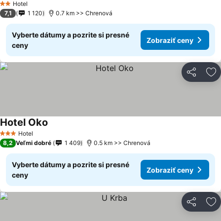
Hotel
2 Počet hviezdičiek
7,1
1 120
0.7 km >> Chrenová
Vyberte dátumy a pozrite si presné
Zobraziť ceny
ceny
Zdieľať
Pr
Hotel Oko
Hotel
3 Počet hviezdičiek
8,2
Veľmi dobré
1 409
0.5 km >> Chrenová
Vyberte dátumy a pozrite si presné
Zobraziť ceny
ceny
Zdieľať
Pr