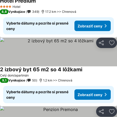
Hotel Predium
Hotel
4 Počet hviezdičiek
8,8
Vynikajúce
349
17.2 km >> Chrenová
Vyberte dátumy a pozrite si presné
Zobraziť ceny
ceny
Zdieľať
Pr
2 izbový byt 65 m2 so 4 lôžkami
Celý dom/apartmán
9,1
Vynikajúce
50
1.2 km >> Chrenová
Vyberte dátumy a pozrite si presné
Zobraziť ceny
ceny
Zdieľať
Pr