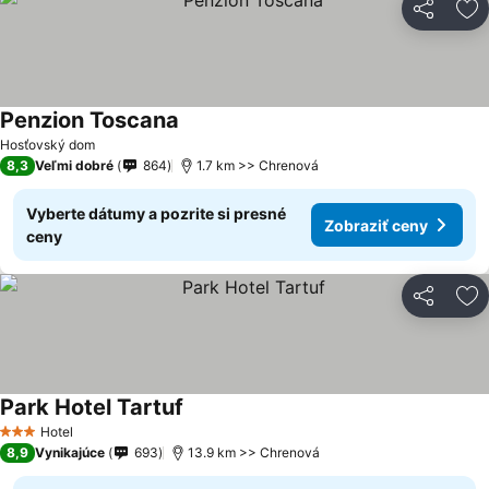
Zdieľať
Pr
Penzion Toscana
Hosťovský dom
8,3
Veľmi dobré
864
1.7 km >> Chrenová
Vyberte dátumy a pozrite si presné
Zobraziť ceny
ceny
Zdieľať
Pr
Park Hotel Tartuf
Hotel
3 Počet hviezdičiek
8,9
Vynikajúce
693
13.9 km >> Chrenová