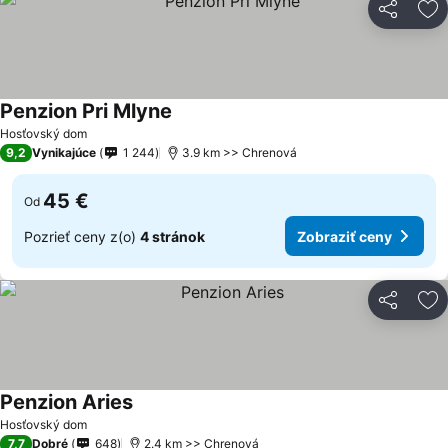
Zdieľať
Pr
Penzion Pri Mlyne
Hosťovský dom
9,2
Vynikajúce
1 244
3.9 km >> Chrenová
45 €
Od
Pozrieť ceny z(o)
4 stránok
Zobraziť ceny
Zdieľať
Pr
Penzion Aries
Hosťovský dom
7,7
Dobré
648
2.4 km >> Chrenová