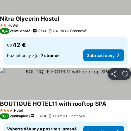
Nitra Glycerin Hostel
Hostel
2 Počet hviezdičiek
8,4
Veľmi dobré
864
2.4 km >> Chrenová
42 €
Od
Pozrieť ceny z(o)
7 stránok
Zobraziť ceny
Zdieľať
Pr
BOUTIQUE HOTEL11 with rooftop SPA
Hotel
4 Počet hviezdičiek
9,0
Vynikajúce
1 828
1.1 km >> Chrenová
Vyberte dátumy a pozrite si presné