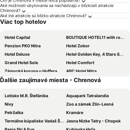
Čím je Chrenová v meste Nitra populárna?
Aké možnosti ubytovania sa nachádzajú v blízkosti atrakcie
Chrenová?
Aké iné atrakcie sú blízko atrakcie Chrenová?
Viac top hotelov
Hotel Capital
BOUTIQUE HOTEL11 with rooftop SPA
Penzion PKO Nitra
Hotel Zobor
Hotel Deluxe
Hotel Golden Key, 4 Stars Superior
Grand Hotel Sole
Hotel Comfort
Zámocká koruna u Hoffera
ABC Hotel Nitra
Ďalšie zaujímavé miesta - Chrenová
Mikado Hotel
Park Hotel Tartuf
Hotel Oko
City Hotel Nitra
Letisko M.R. Štefánika
Aquapark Tatralandia
Chateau Appony
Hotel Predium
Nivy
Zoo a zámek Zlín-Lesná
Hotel Centrum
Zámok u Grofa
Petržalka
Kramáre
Hotel Auto Jas
Penzion Vila Aria
Termálne kúpalisko Vadaš Štúrovo
Jasna Nizke Tatry - Chopok
Penzión Naj
U Krba
Bania Ski & Fun
Kubínska Hoľa
Hotel Kaštieľ Mojmírovce
Boutique 11