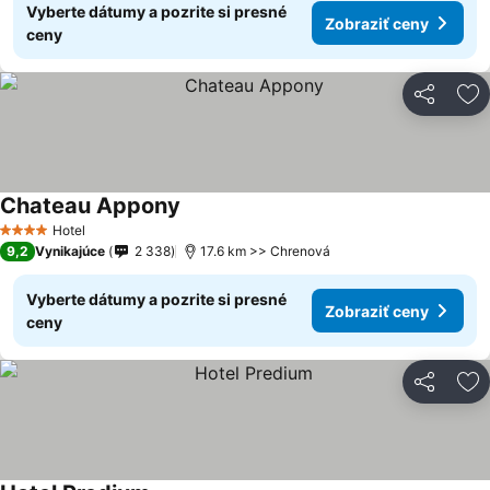
Vyberte dátumy a pozrite si presné
Zobraziť ceny
ceny
Zdieľať
Pr
Chateau Appony
Hotel
4 Počet hviezdičiek
9,2
Vynikajúce
2 338
17.6 km >> Chrenová
Vyberte dátumy a pozrite si presné
Zobraziť ceny
ceny
Zdieľať
Pr