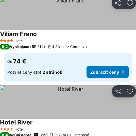
Zdieľať
Pr
Viliam Frano
Hotel
4 Počet hviezdičiek
9,2
Vynikajúce
514
4.2 km >> Chrenová
74 €
Od
Pozrieť ceny z(o)
2 stránok
Zobraziť ceny
Zdieľať
Pr
Hotel River
Hotel
4 Počet hviezdičiek
8,4
Veľmi dobré
999
0.6 km >> Chrenová