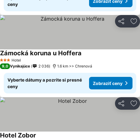
Zobraziť ceny
ceny
Zdieľať
Pr
Zámocká koruna u Hoffera
Hotel
3 Počet hviezdičiek
9,0
Vynikajúce
2 036
1.6 km >> Chrenová
Vyberte dátumy a pozrite si presné
Zobraziť ceny
ceny
Zdieľať
Pr
Hotel Zobor