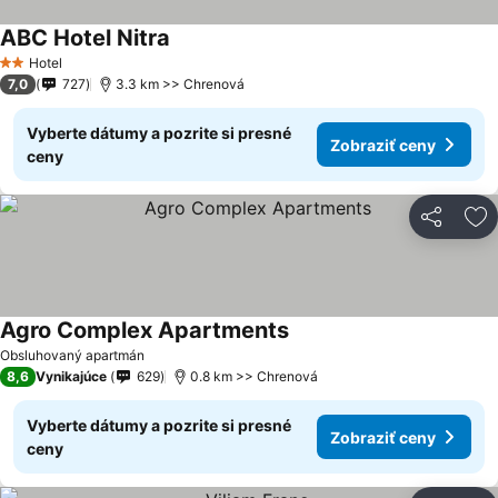
ABC Hotel Nitra
Hotel
2 Počet hviezdičiek
7,0
727
3.3 km >> Chrenová
Vyberte dátumy a pozrite si presné
Zobraziť ceny
ceny
Zdieľať
Pr
Agro Complex Apartments
Obsluhovaný apartmán
8,6
Vynikajúce
629
0.8 km >> Chrenová
Vyberte dátumy a pozrite si presné
Zobraziť ceny
ceny