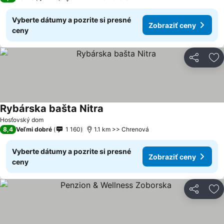
Vyberte dátumy a pozrite si presné
Zobraziť ceny
ceny
Zdieľať
Pr
Rybárska bašta Nitra
Hosťovský dom
8,4
Veľmi dobré
1 160
1.1 km >> Chrenová
Vyberte dátumy a pozrite si presné
Zobraziť ceny
ceny
Zdieľať
Pr