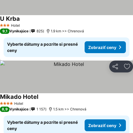
U Krba
Hotel
3 Počet hviezdičiek
9,1
Vynikajúce
825
1.9 km >> Chrenová
Vyberte dátumy a pozrite si presné
Zobraziť ceny
ceny
Zdieľať
Pr
Mikado Hotel
Hotel
4 Počet hviezdičiek
8,9
Vynikajúce
1 157
1.5 km >> Chrenová
Vyberte dátumy a pozrite si presné
Zobraziť ceny
ceny