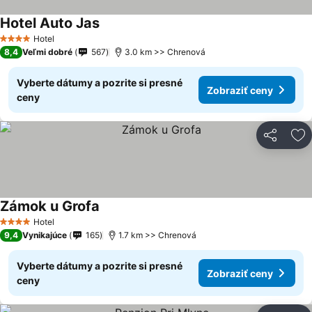
Hotel Auto Jas
Hotel
4 Počet hviezdičiek
8,4
Veľmi dobré
567
3.0 km >> Chrenová
Vyberte dátumy a pozrite si presné
Zobraziť ceny
ceny
Zdieľať
Pr
Zámok u Grofa
Hotel
4 Počet hviezdičiek
9,4
Vynikajúce
165
1.7 km >> Chrenová
Vyberte dátumy a pozrite si presné
Zobraziť ceny
ceny