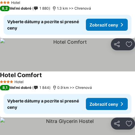
Hotel
3 Počet hviezdičiek
8,2
Veľmi dobré
1 880
1.3 km >> Chrenová
Vyberte dátumy a pozrite si presné
Zobraziť ceny
ceny
Zdieľať
Pr
Hotel Comfort
Hotel
4 Počet hviezdičiek
8,1
Veľmi dobré
1 844
0.9 km >> Chrenová
Vyberte dátumy a pozrite si presné
Zobraziť ceny
ceny
Zdieľať
Pr