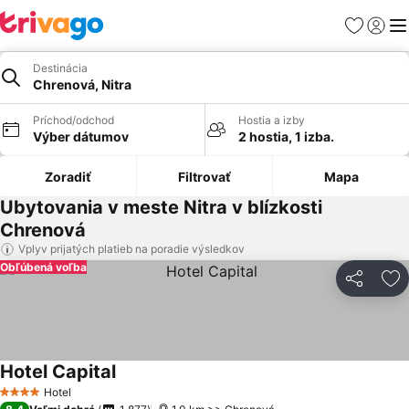
Obľúbené
Prihlási
Me
Destinácia
Chrenová, Nitra
Príchod/odchod
Hostia a izby
Výber dátumov
2 hostia, 1 izba.
Zoradiť
Filtrovať
Mapa
Ubytovania v meste Nitra v blízkosti
Chrenová
Vplyv prijatých platieb na poradie výsledkov
Obľúbená voľba
Zdieľať
Pr
Hotel Capital
Hotel
4 Počet hviezdičiek