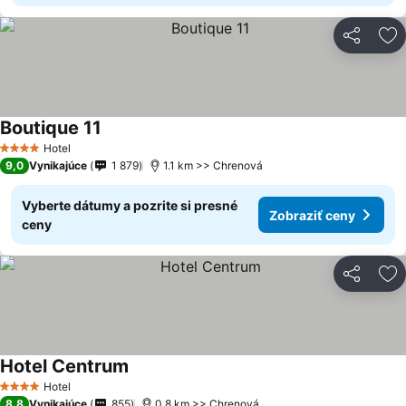
Zdieľať
Pr
Boutique 11
Hotel
4 Počet hviezdičiek
9,0
Vynikajúce
1 879
1.1 km >> Chrenová
Vyberte dátumy a pozrite si presné
Zobraziť ceny
ceny
Zdieľať
Pr
Hotel Centrum
Hotel
4 Počet hviezdičiek
8,8
Vynikajúce
855
0.8 km >> Chrenová