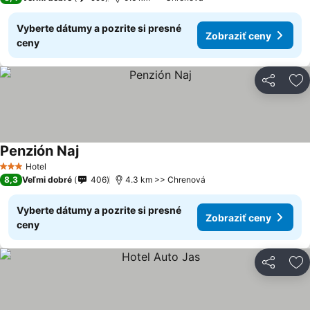
Vyberte dátumy a pozrite si presné
Zobraziť ceny
ceny
Zdieľať
Pr
Penzión Naj
Hotel
3 Počet hviezdičiek
8,3
Veľmi dobré
406
4.3 km >> Chrenová
Vyberte dátumy a pozrite si presné
Zobraziť ceny
ceny
Zdieľať
Pr