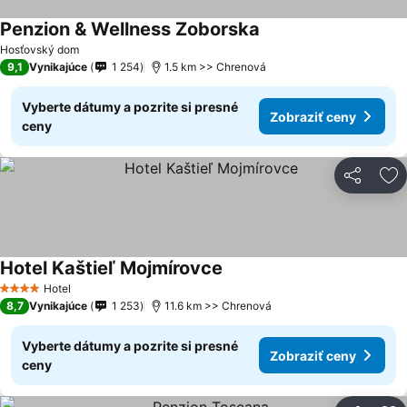
Penzion & Wellness Zoborska
Hosťovský dom
9,1
Vynikajúce
1 254
1.5 km >> Chrenová
Vyberte dátumy a pozrite si presné
Zobraziť ceny
ceny
Zdieľať
Pr
Hotel Kaštieľ Mojmírovce
Hotel
4 Počet hviezdičiek
8,7
Vynikajúce
1 253
11.6 km >> Chrenová
Vyberte dátumy a pozrite si presné
Zobraziť ceny
ceny