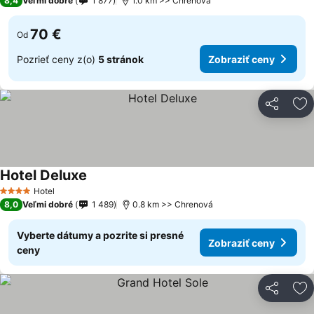
8,4
Veľmi dobré
1 877
1.0 km >> Chrenová
70 €
Od
Pozrieť ceny z(o)
5 stránok
Zobraziť ceny
Zdieľať
Pr
Hotel Deluxe
Hotel
4 Počet hviezdičiek
8,0
Veľmi dobré
1 489
0.8 km >> Chrenová
Vyberte dátumy a pozrite si presné
Zobraziť ceny
ceny
Zdieľať
Pr