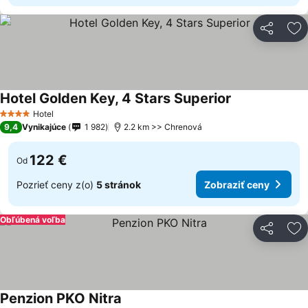
Zdieľať
Pr
Hotel Golden Key, 4 Stars Superior
Hotel
4 Počet hviezdičiek
9,4
Vynikajúce
1 982
2.2 km >> Chrenová
122 €
Od
Pozrieť ceny z(o)
5 stránok
Zobraziť ceny
Obľúbená voľba
Zdieľať
Pr
Penzion PKO Nitra