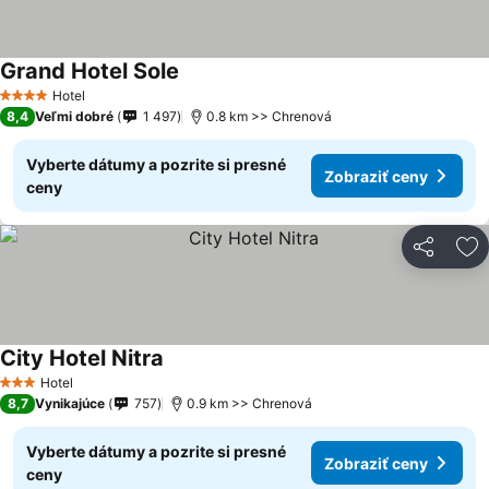
Grand Hotel Sole
Hotel
4 Počet hviezdičiek
8,4
Veľmi dobré
1 497
0.8 km >> Chrenová
Vyberte dátumy a pozrite si presné
Zobraziť ceny
ceny
Zdieľať
Pr
City Hotel Nitra
Hotel
3 Počet hviezdičiek
8,7
Vynikajúce
757
0.9 km >> Chrenová
Vyberte dátumy a pozrite si presné
Zobraziť ceny
ceny