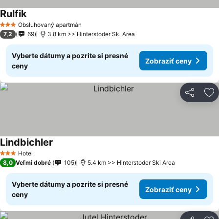
Rulfik
Obsluhovaný apartmán
3 Počet hviezdičiek
7,2
69
3.8 km >> Hinterstoder Ski Area
Vyberte dátumy a pozrite si presné
Zobraziť ceny
ceny
Zdieľať
Pr
Lindbichler
Hotel
3 Počet hviezdičiek
8,0
Veľmi dobré
105
5.4 km >> Hinterstoder Ski Area
Vyberte dátumy a pozrite si presné
Zobraziť ceny
ceny