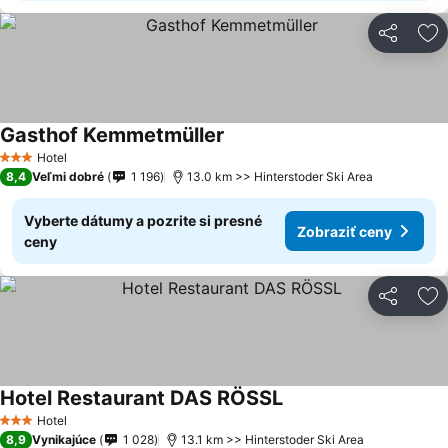
Zdieľať
Pr
Gasthof Kemmetmüller
Hotel
3 Počet hviezdičiek
8,4
Veľmi dobré
1 196
13.0 km >> Hinterstoder Ski Area
Vyberte dátumy a pozrite si presné
Zobraziť ceny
ceny
Zdieľať
Pr
Hotel Restaurant DAS RÖSSL
Hotel
3 Počet hviezdičiek
8,9
Vynikajúce
1 028
13.1 km >> Hinterstoder Ski Area