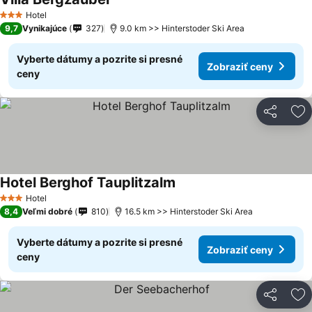
Hotel
3 Počet hviezdičiek
9,7
Vynikajúce
327
9.0 km >> Hinterstoder Ski Area
Vyberte dátumy a pozrite si presné
Zobraziť ceny
ceny
Zdieľať
Pr
Hotel Berghof Tauplitzalm
Hotel
3 Počet hviezdičiek
8,4
Veľmi dobré
810
16.5 km >> Hinterstoder Ski Area
Vyberte dátumy a pozrite si presné
Zobraziť ceny
ceny
Zdieľať
Pr