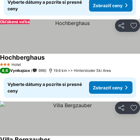
Vyberte dátumy a pozrite si presné
Zobraziť ceny
ceny
Obľúbená voľba
Zdieľať
Pr
Hochberghaus
Hotel
3 Počet hviezdičiek
8,6
Vynikajúce
996
19.6 km >> Hinterstoder Ski Area
Vyberte dátumy a pozrite si presné
Zobraziť ceny
ceny
Zdieľať
Pr
Villa Bergzauber