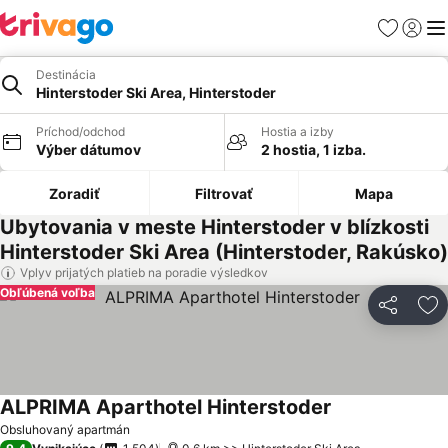
Obľúbené
Prihlási
Me
Destinácia
Hinterstoder Ski Area, Hinterstoder
Príchod/odchod
Hostia a izby
Výber dátumov
2 hostia, 1 izba.
Zoradiť
Filtrovať
Mapa
Ubytovania v meste Hinterstoder v blízkosti
Hinterstoder Ski Area (Hinterstoder, Rakúsko)
Vplyv prijatých platieb na poradie výsledkov
Obľúbená voľba
Zdieľať
Pr
ALPRIMA Aparthotel Hinterstoder
Obsluhovaný apartmán