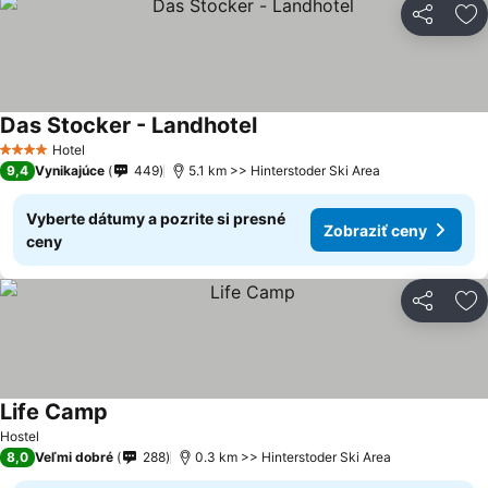
Zdieľať
Pr
Das Stocker - Landhotel
Hotel
4 Počet hviezdičiek
9,4
Vynikajúce
449
5.1 km >> Hinterstoder Ski Area
Vyberte dátumy a pozrite si presné
Zobraziť ceny
ceny
Zdieľať
Pr
Life Camp
Hostel
8,0
Veľmi dobré
288
0.3 km >> Hinterstoder Ski Area