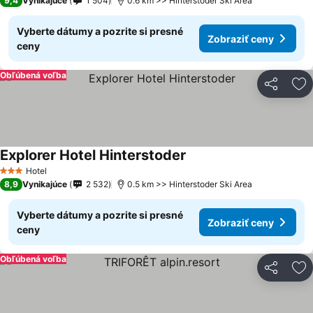
9,4
Vynikajúce
1 504
0.6 km >> Hinterstoder Ski Area
Vyberte dátumy a pozrite si presné
Zobraziť ceny
ceny
Obľúbená voľba
Zdieľať
Pr
Explorer Hotel Hinterstoder
Hotel
3 Počet hviezdičiek
8,9
Vynikajúce
2 532
0.5 km >> Hinterstoder Ski Area
Vyberte dátumy a pozrite si presné
Zobraziť ceny
ceny
Obľúbená voľba
Zdieľať
Pr