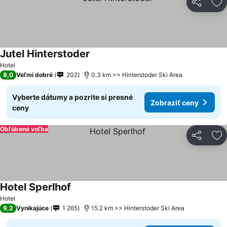
Zdieľať
Pr
Jutel Hinterstoder
Hotel
8,0
Veľmi dobré
202
0.3 km >> Hinterstoder Ski Area
Vyberte dátumy a pozrite si presné
Zobraziť ceny
ceny
Obľúbená voľba
Zdieľať
Pr
Hotel Sperlhof
Hotel
9,2
Vynikajúce
1 265
15.2 km >> Hinterstoder Ski Area