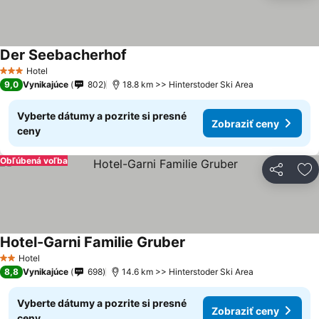
Der Seebacherhof
Hotel
3 Počet hviezdičiek
9,0
Vynikajúce
802
18.8 km >> Hinterstoder Ski Area
Vyberte dátumy a pozrite si presné
Zobraziť ceny
ceny
Obľúbená voľba
Zdieľať
Pr
Hotel-Garni Familie Gruber
Hotel
2 Počet hviezdičiek
8,8
Vynikajúce
698
14.6 km >> Hinterstoder Ski Area
Vyberte dátumy a pozrite si presné
Zobraziť ceny
ceny