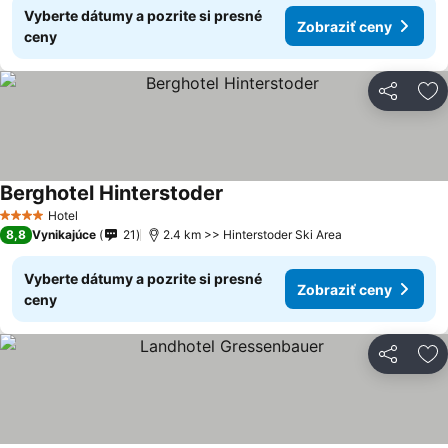
Vyberte dátumy a pozrite si presné
Zobraziť ceny
ceny
Zdieľať
Pr
Berghotel Hinterstoder
Hotel
4 Počet hviezdičiek
8,8
Vynikajúce
21
2.4 km >> Hinterstoder Ski Area
Vyberte dátumy a pozrite si presné
Zobraziť ceny
ceny
Zdieľať
Pr