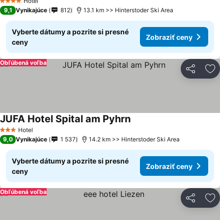
Hotel
4 Počet hviezdičiek
9,1
Vynikajúce
812
13.1 km >> Hinterstoder Ski Area
Vyberte dátumy a pozrite si presné
Zobraziť ceny
ceny
Obľúbená voľba
Zdieľať
Pr
JUFA Hotel Spital am Pyhrn
Hotel
3 Počet hviezdičiek
9,0
Vynikajúce
1 537
14.2 km >> Hinterstoder Ski Area
Vyberte dátumy a pozrite si presné
Zobraziť ceny
ceny
Obľúbená voľba
Zdieľať
Pr