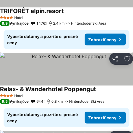
TRIFORÊT alpin.resort
Hotel
4 Počet hviezdičiek
8,9
Vynikajúce
1 176
2.4 km >> Hinterstoder Ski Area
Vyberte dátumy a pozrite si presné
Zobraziť ceny
ceny
Zdieľať
Pr
Relax- & Wanderhotel Poppengut
Hotel
4 Počet hviezdičiek
9,5
Vynikajúce
644
0.8 km >> Hinterstoder Ski Area
Vyberte dátumy a pozrite si presné
Zobraziť ceny
ceny