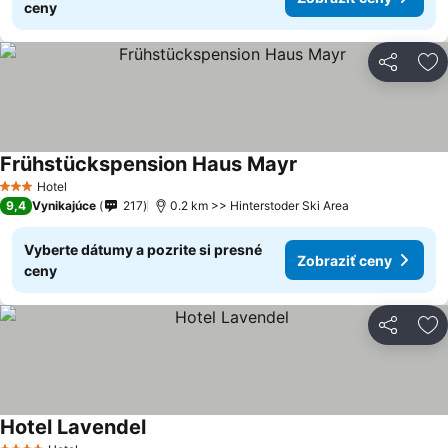
ceny
Zdieľať
Pr
Frühstückspension Haus Mayr
Hotel
3 Počet hviezdičiek
9,4
Vynikajúce
217
0.2 km >> Hinterstoder Ski Area
Vyberte dátumy a pozrite si presné
Zobraziť ceny
ceny
Zdieľať
Pr
Hotel Lavendel