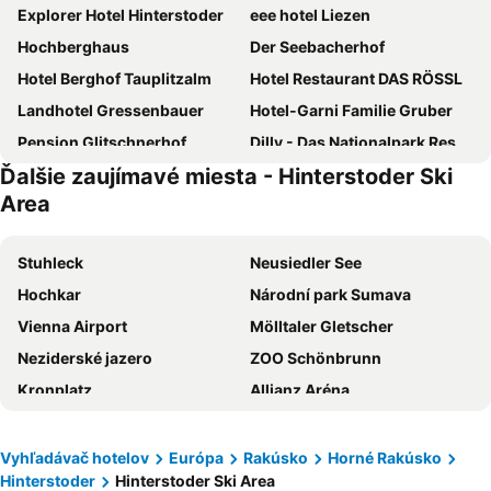
Explorer Hotel Hinterstoder
eee hotel Liezen
Hochberghaus
Der Seebacherhof
Hotel Berghof Tauplitzalm
Hotel Restaurant DAS RÖSSL
Landhotel Gressenbauer
Hotel-Garni Familie Gruber
Pension Glitschnerhof
Dilly - Das Nationalpark Resort
Ďalšie zaujímavé miesta - Hinterstoder Ski
Hotel Lavendel
TRIFORÊT alpin.resort
Area
JUFA Hotel Spital am Pyhrn
Das Stocker - Landhotel
Gasthof Kemmetmüller
Hotel Sperlhof
Stuhleck
Neusiedler See
Hotel Tauplitzerhof
Hotel Kreutzer
Hochkar
Národní park Sumava
Hotel Alpenrose
Berghotel Hinterstoder
Vienna Airport
Mölltaler Gletscher
Kirchenwirt
Relax- & Wanderhotel Poppengut
Neziderské jazero
ZOO Schönbrunn
Hotel Hierzegger
Villa Bergzauber
Kronplatz
Allianz Aréna
Landhaus Tauplitz
Singerskogel
Lipenská přehrada
Hallstätter See
Lindbichler
Hotel Alpen Arnika
Katschberg Ski Resort
Stare mesto Český Krumlov
Vyhľadávač hotelov
Európa
Rakúsko
Horné Rakúsko
Huttersberg
Frühstückspension Haus Mayr
Hinterstoder
Hinterstoder Ski Area
Lachtal Ski Area
Nassfeld