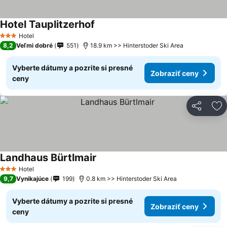
Hotel Tauplitzerhof
Hotel
3 Počet hviezdičiek
8,2
Veľmi dobré
551
18.9 km >> Hinterstoder Ski Area
Vyberte dátumy a pozrite si presné
Zobraziť ceny
ceny
Zdieľať
Pr
Landhaus Bürtlmair
Hotel
3 Počet hviezdičiek
9,7
Vynikajúce
199
0.8 km >> Hinterstoder Ski Area
Vyberte dátumy a pozrite si presné
Zobraziť ceny
ceny