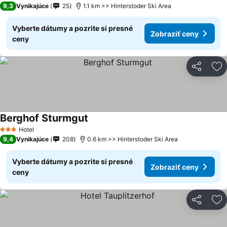
9,3
Vynikajúce
25
1.1 km >> Hinterstoder Ski Area
Vyberte dátumy a pozrite si presné
Zobraziť ceny
ceny
Zdieľať
Pr
Berghof Sturmgut
Hotel
3 Počet hviezdičiek
9,4
Vynikajúce
208
0.6 km >> Hinterstoder Ski Area
Vyberte dátumy a pozrite si presné
Zobraziť ceny
ceny
Zdieľať
Pr