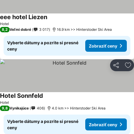
eee hotel Liezen
Hotel
8,2
Veľmi dobré
3 017
16.9 km >> Hinterstoder Ski Area
Vyberte dátumy a pozrite si presné
Zobraziť ceny
ceny
Zdieľať
Pr
Hotel Sonnfeld
Hotel
9,8
Vynikajúce
406
4.0 km >> Hinterstoder Ski Area
Vyberte dátumy a pozrite si presné
Zobraziť ceny
ceny