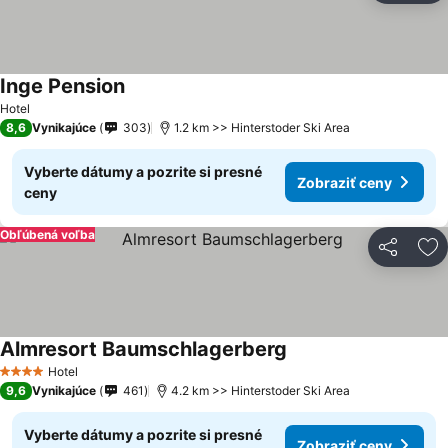
Inge Pension
Hotel
8,6
Vynikajúce
303
1.2 km >> Hinterstoder Ski Area
Vyberte dátumy a pozrite si presné
Zobraziť ceny
ceny
Obľúbená voľba
Zdieľať
Pr
Almresort Baumschlagerberg
Hotel
4 Počet hviezdičiek
9,6
Vynikajúce
461
4.2 km >> Hinterstoder Ski Area
Vyberte dátumy a pozrite si presné
Zobraziť ceny