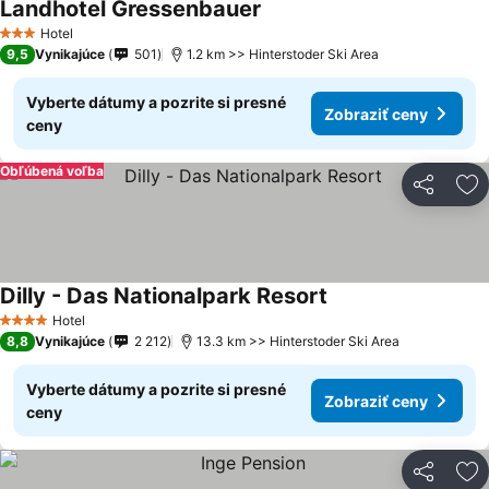
Landhotel Gressenbauer
Hotel
3 Počet hviezdičiek
9,5
Vynikajúce
501
1.2 km >> Hinterstoder Ski Area
Vyberte dátumy a pozrite si presné
Zobraziť ceny
ceny
Obľúbená voľba
Zdieľať
Pr
Dilly - Das Nationalpark Resort
Hotel
4 Počet hviezdičiek
8,8
Vynikajúce
2 212
13.3 km >> Hinterstoder Ski Area
Vyberte dátumy a pozrite si presné
Zobraziť ceny
ceny
Zdieľať
Pr