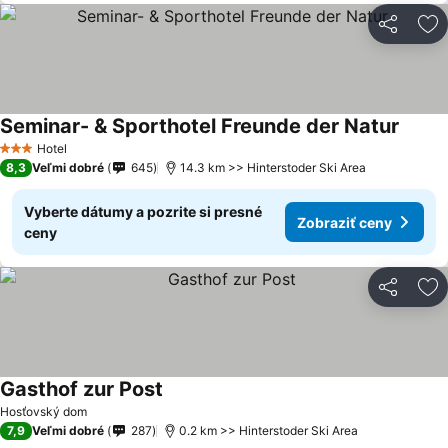
Zdieľať
Pr
Seminar- & Sporthotel Freunde der Natur
Hotel
3 Počet hviezdičiek
8,3
Veľmi dobré
645
14.3 km >> Hinterstoder Ski Area
Vyberte dátumy a pozrite si presné
Zobraziť ceny
ceny
Zdieľať
Pr
Gasthof zur Post
Hosťovský dom
7,9
Veľmi dobré
287
0.2 km >> Hinterstoder Ski Area