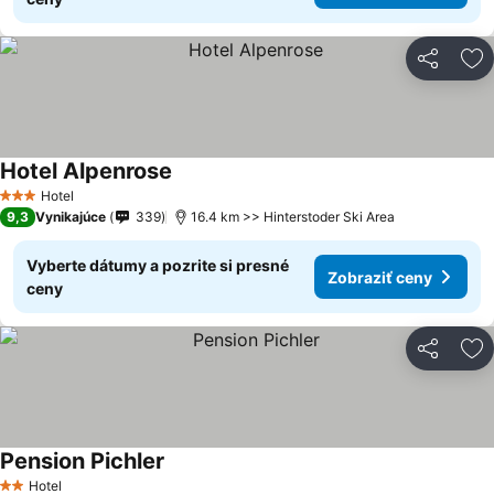
Zdieľať
Pr
Hotel Alpenrose
Hotel
3 Počet hviezdičiek
9,3
Vynikajúce
339
16.4 km >> Hinterstoder Ski Area
Vyberte dátumy a pozrite si presné
Zobraziť ceny
ceny
Zdieľať
Pr
Pension Pichler
Hotel
2 Počet hviezdičiek