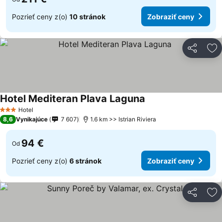
Pozrieť ceny z(o)
10 stránok
Zobraziť ceny
Zdieľať
Pr
Hotel Mediteran Plava Laguna
Hotel
3 Počet hviezdičiek
8,6
Vynikajúce
7 607
1.6 km >> Istrian Riviera
94 €
Od
Pozrieť ceny z(o)
6 stránok
Zobraziť ceny
Zdieľať
Pr