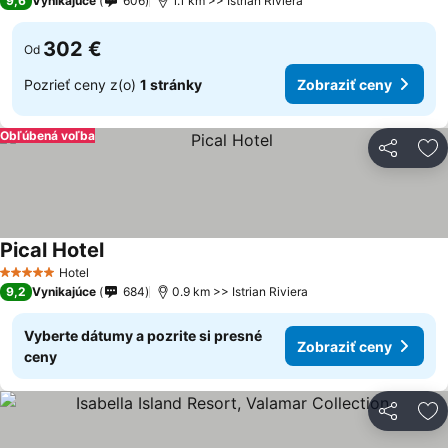
9,6
Vynikajúce
606
1.1 km >> Istrian Riviera
302 €
Od
Pozrieť ceny z(o)
1 stránky
Zobraziť ceny
Obľúbená voľba
Zdieľať
Pr
Pical Hotel
Hotel
5 Počet hviezdičiek
9,2
Vynikajúce
684
0.9 km >> Istrian Riviera
Vyberte dátumy a pozrite si presné
Zobraziť ceny
ceny
Zdieľať
Pr