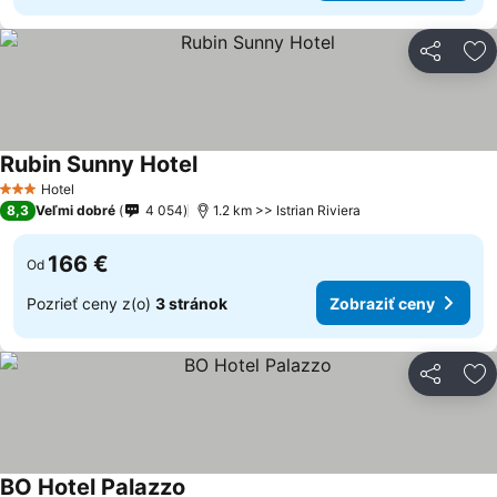
Zdieľať
Pr
Rubin Sunny Hotel
Hotel
3 Počet hviezdičiek
8,3
Veľmi dobré
4 054
1.2 km >> Istrian Riviera
166 €
Od
Pozrieť ceny z(o)
3 stránok
Zobraziť ceny
Zdieľať
Pr
BO Hotel Palazzo