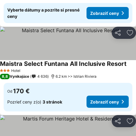
Vyberte dátumy a pozrite si presné
Zobraziť ceny
ceny
Zdieľať
Pr
Maistra Select Funtana All Inclusive Resort
Hotel
3 Počet hviezdičiek
8,8
Vynikajúce
4 636
6.2 km >> Istrian Riviera
170 €
Od
Pozrieť ceny z(o)
3 stránok
Zobraziť ceny
Zdieľať
Pr