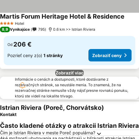
Martis Forum Heritage Hotel & Residence
Hotel
4 Počet hviezdičiek
8,9
Vynikajúce
795
0.6 km >> Istrian Riviera
206 €
Od
Pozrieť ceny z(o)
1 stránky
Zobraziť ceny
Zobraziť viac
Informácie o cenách a dostupnosti, ktoré dostávame z
rezervačných stránok, sa neustále menia. To znamená, že na
rezervačnej stránke nemusíte vždy nájsť presne rovnakú ponuku,
ktorú ste videli na lokalite trivago.
Istrian Riviera (Poreč, Chorvátsko)
Kontakt
Často kladené otázky o atrakcii Istrian Riviera
Čím je Istrian Riviera v meste Poreč populárna?
Aké možnosti ubytovania sa nachádzajú v blízkosti atrakcie Istrian