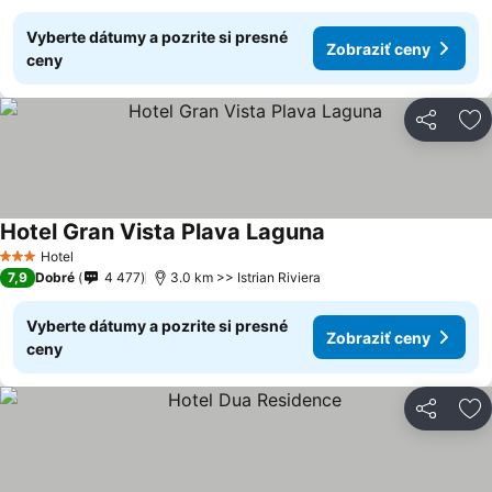
Vyberte dátumy a pozrite si presné
Zobraziť ceny
ceny
Zdieľať
Pr
Hotel Gran Vista Plava Laguna
Hotel
3 Počet hviezdičiek
7,9
Dobré
4 477
3.0 km >> Istrian Riviera
Vyberte dátumy a pozrite si presné
Zobraziť ceny
ceny
Zdieľať
Pr