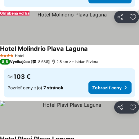
Obľúbená voľba
Zdieľať
Pr
Hotel Molindrio Plava Laguna
Hotel
4 Počet hviezdičiek
8,5
Vynikajúce
8 638
2.8 km >> Istrian Riviera
103 €
Od
Pozrieť ceny z(o)
7 stránok
Zobraziť ceny
Zdieľať
Pr