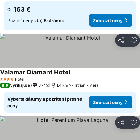
163 €
Od
Pozrieť ceny z(o)
5 stránok
Zobraziť ceny
Zdieľať
Pr
Valamar Diamant Hotel
Hotel
4 Počet hviezdičiek
8,6
Vynikajúce
8 745
1.4 km >> Istrian Riviera
Vyberte dátumy a pozrite si presné
Zobraziť ceny
ceny
Zdieľať
Pr