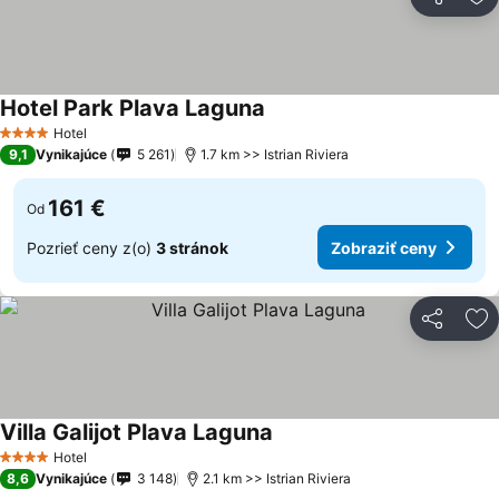
Zdieľať
Pr
Hotel Park Plava Laguna
Hotel
4 Počet hviezdičiek
9,1
Vynikajúce
5 261
1.7 km >> Istrian Riviera
161 €
Od
Pozrieť ceny z(o)
3 stránok
Zobraziť ceny
Zdieľať
Pr
Villa Galijot Plava Laguna
Hotel
4 Počet hviezdičiek
8,6
Vynikajúce
3 148
2.1 km >> Istrian Riviera