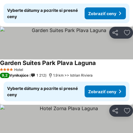
Vyberte dátumy a pozrite si presné
Zobraziť ceny
ceny
Zdieľať
Pr
Garden Suites Park Plava Laguna
Hotel
4 Počet hviezdičiek
9,2
Vynikajúce
1 212
1.9 km >> Istrian Riviera
Vyberte dátumy a pozrite si presné
Zobraziť ceny
ceny
Zdieľať
Pr