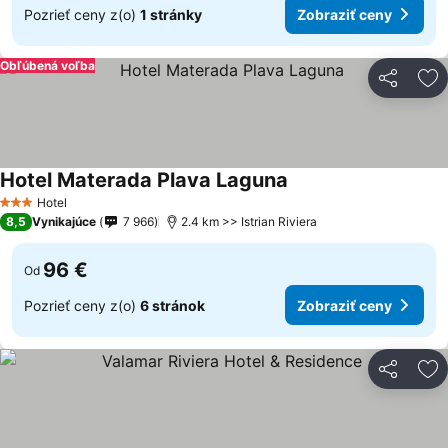
Pozrieť ceny z(o)
1 stránky
Zobraziť ceny
Obľúbená voľba
Zdieľať
Pr
Hotel Materada Plava Laguna
Hotel
3 Počet hviezdičiek
8,5
Vynikajúce
7 966
2.4 km >> Istrian Riviera
96 €
Od
Pozrieť ceny z(o)
6 stránok
Zobraziť ceny
Zdieľať
Pr