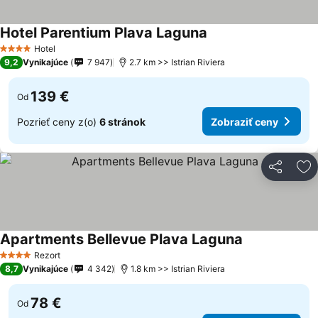
Hotel Parentium Plava Laguna
Hotel
4 Počet hviezdičiek
9,2
Vynikajúce
7 947
2.7 km >> Istrian Riviera
139 €
Od
Pozrieť ceny z(o)
6 stránok
Zobraziť ceny
Zdieľať
Pr
Apartments Bellevue Plava Laguna
Rezort
4 Počet hviezdičiek
8,7
Vynikajúce
4 342
1.8 km >> Istrian Riviera
78 €
Od