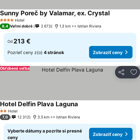
Sunny Poreč by Valamar, ex. Crystal
Hotel
4 Počet hviezdičiek
8,4
Veľmi dobré
2 673
1.3 km >> Istrian Riviera
213 €
Od
Pozrieť ceny z(o)
4 stránok
Zobraziť ceny
Obľúbená voľba
Zdieľať
Pr
Hotel Delfin Plava Laguna
Hotel
2 Počet hviezdičiek
7,0
12 312
3.5 km >> Istrian Riviera
Vyberte dátumy a pozrite si presné
Zobraziť ceny
ceny