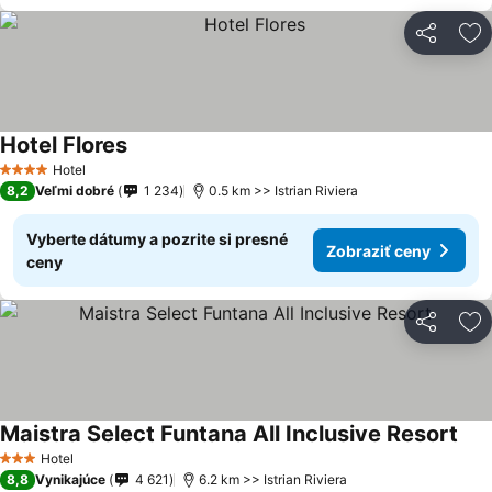
Zdieľať
Pr
Hotel Flores
Hotel
4 Počet hviezdičiek
8,2
Veľmi dobré
1 234
0.5 km >> Istrian Riviera
Vyberte dátumy a pozrite si presné
Zobraziť ceny
ceny
Zdieľať
Pr
Maistra Select Funtana All Inclusive Resort
Hotel
3 Počet hviezdičiek
8,8
Vynikajúce
4 621
6.2 km >> Istrian Riviera