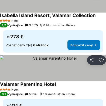
Isabella Island Resort, Valamar Collection
Hotel
4 Počet hviezdičiek
9,2
Vynikajúce
3 062
0.9 km >> Istrian Riviera
278 €
Od
Pozrieť ceny z(o)
6 stránok
Zobraziť ceny
Zdieľať
Pr
Valamar Parentino Hotel
Hotel
4 Počet hviezdičiek
9,1
Vynikajúce
5 104
1.0 km >> Istrian Riviera
211 €
Od