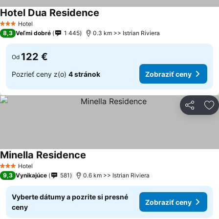
Hotel Dua Residence
Hotel
3 Počet hviezdičiek
8,3
Veľmi dobré
1 445
0.3 km >> Istrian Riviera
122 €
Od
Pozrieť ceny z(o)
4 stránok
Zobraziť ceny
Zdieľať
Pr
Minella Residence
Hotel
3 Počet hviezdičiek
9,3
Vynikajúce
581
0.6 km >> Istrian Riviera
Vyberte dátumy a pozrite si presné
Zobraziť ceny
ceny