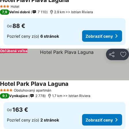
Hotel Plavi Plava Laguna
Hotel
3 Počet hviezdičiek
7,9
Veľmi dobré
7 110
2.9 km >> Istrian Riviera
88 €
Od
Pozrieť ceny z(o)
6 stránok
Zobraziť ceny
Obľúbená voľba
Zdieľať
Pr
Hotel Park Plava Laguna
Obsluhovaný apartmán
4 Počet hviezdičiek
9,1
Vynikajúce
2 778
1.7 km >> Istrian Riviera
163 €
Od
Pozrieť ceny z(o)
2 stránok
Zobraziť ceny