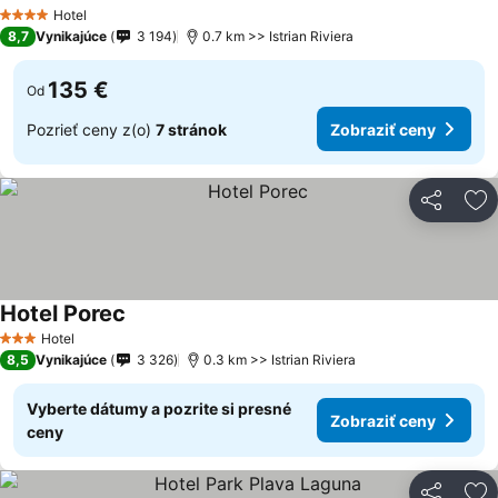
Hotel
4 Počet hviezdičiek
8,7
Vynikajúce
3 194
0.7 km >> Istrian Riviera
135 €
Od
Pozrieť ceny z(o)
7 stránok
Zobraziť ceny
Zdieľať
Pr
Hotel Porec
Hotel
3 Počet hviezdičiek
8,5
Vynikajúce
3 326
0.3 km >> Istrian Riviera
Vyberte dátumy a pozrite si presné
Zobraziť ceny
ceny