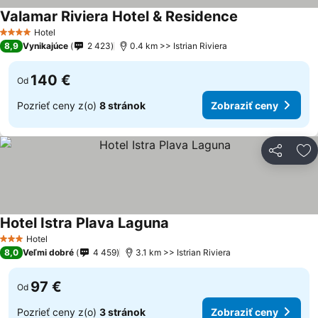
Valamar Riviera Hotel & Residence
Hotel
4 Počet hviezdičiek
8,9
Vynikajúce
2 423
0.4 km >> Istrian Riviera
140 €
Od
Pozrieť ceny z(o)
8 stránok
Zobraziť ceny
Zdieľať
Pr
Hotel Istra Plava Laguna
Hotel
3 Počet hviezdičiek
8,0
Veľmi dobré
4 459
3.1 km >> Istrian Riviera
97 €
Od
Pozrieť ceny z(o)
3 stránok
Zobraziť ceny