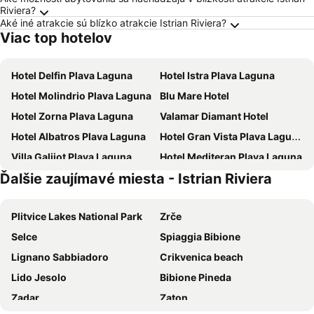
Riviera?
Aké iné atrakcie sú blízko atrakcie Istrian Riviera?
Viac top hotelov
Hotel Delfin Plava Laguna
Hotel Istra Plava Laguna
Hotel Molindrio Plava Laguna
Blu Mare Hotel
Hotel Zorna Plava Laguna
Valamar Diamant Hotel
Hotel Albatros Plava Laguna
Hotel Gran Vista Plava Laguna
Villa Galijot Plava Laguna
Hotel Mediteran Plava Laguna
Ďalšie zaujímavé miesta - Istrian Riviera
Valamar Tamaris Resort
Hotel Materada Plava Laguna
Aminess Vival Maestral Hotel
Hotel Parentium Plava Laguna
Plitvice Lakes National Park
Zrče
Hotel Plavi Plava Laguna
Laguna Maradiso Hotel by Aminess
Selce
Spiaggia Bibione
Camping Park Umag
Maistra Select Island Hotel Istra
Lignano Sabbiadoro
Crikvenica beach
Lone Hotel by Maistra Collection
Eden Hotel by Maistra Collection
Lido Jesolo
Bibione Pineda
Valamar Parentino Hotel
Hotel Porec
Zadar
Zaton
Hotel Park Plava Laguna
Rubin Sunny Hotel