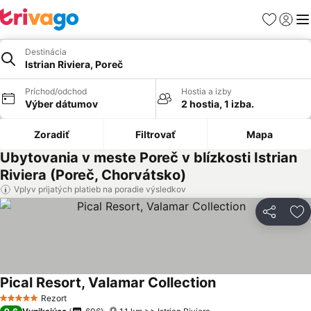
Obľúbené
Prihlási
Me
Destinácia
Istrian Riviera, Poreč
Príchod/odchod
Hostia a izby
Výber dátumov
2 hostia, 1 izba.
Zoradiť
Filtrovať
Mapa
Ubytovania v meste Poreč v blízkosti Istrian
Riviera (Poreč, Chorvátsko)
Vplyv prijatých platieb na poradie výsledkov
Zdieľať
Pr
Pical Resort, Valamar Collection
Rezort
5 Počet hviezdičiek