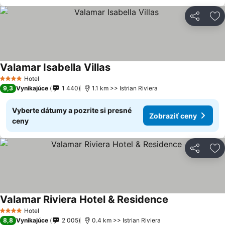
Zdieľať
Pr
Valamar Isabella Villas
Hotel
4 Počet hviezdičiek
9,3
Vynikajúce
1 440
1.1 km >> Istrian Riviera
Vyberte dátumy a pozrite si presné
Zobraziť ceny
ceny
Zdieľať
Pr
Valamar Riviera Hotel & Residence
Hotel
4 Počet hviezdičiek
8,8
Vynikajúce
2 005
0.4 km >> Istrian Riviera