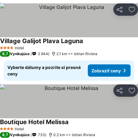
Zdieľať
Pr
Village Galijot Plava Laguna
Hotel
4 Počet hviezdičiek
8,7
Vynikajúce
2 944
2.1 km >> Istrian Riviera
Vyberte dátumy a pozrite si presné
Zobraziť ceny
ceny
Zdieľať
Pr
Boutique Hotel Melissa
Hotel
4 Počet hviezdičiek
8,7
Vynikajúce
733
0.2 km >> Istrian Riviera