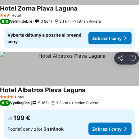
Hotel Zorna Plava Laguna
Hotel
3 Počet hviezdičiek
8,0
Veľmi dobré
3 884
3.1 km >> Istrian Riviera
Vyberte dátumy a pozrite si presné
Zobraziť ceny
ceny
Zdieľať
Pr
Hotel Albatros Plava Laguna
Hotel
4 Počet hviezdičiek
8,5
Vynikajúce
5 167
3.3 km >> Istrian Riviera
199 €
Od
Pozrieť ceny z(o)
5 stránok
Zobraziť ceny