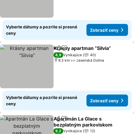
Vyberte dátumy a pozrite si presné
Zobraziť ceny
ceny
Krásny apartman “Silvia”
Zdieľať
Pridať do obľúbených
8,9
Vynikajúce
40
8.3 km >> Jasenská Dolina
Vyberte dátumy a pozrite si presné
Zobraziť ceny
ceny
Apartmán La Glace s
Zdieľať
Pridať do obľúbených
bezplatným parkoviskom
9,2
Vynikajúce
12