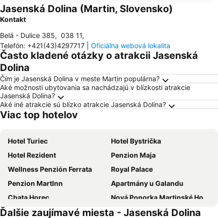
Jasenská Dolina (Martin, Slovensko)
Kontakt
Belá - Dulice 385
,
038 11
,
Telefón
:
+421(43)4297717
|
Oficiálna webová lokalita
Často kladené otázky o atrakcii Jasenská
Dolina
Čím je Jasenská Dolina v meste Martin populárna?
Aké možnosti ubytovania sa nachádzajú v blízkosti atrakcie
Jasenská Dolina?
Aké iné atrakcie sú blízko atrakcie Jasenská Dolina?
Viac top hotelov
Hotel Turiec
Hotel Bystrička
Hotel Rezident
Penzion Maja
Wellness Penzión Ferrata
Royal Palace
Penzion MartInn
Apartmány u Galandu
Chata Horec
Nová Ponorka Martinské Hole Martinky
Ďalšie zaujímavé miesta - Jasenská Dolina
Villa Ľadoveň LUXUSNÝ APARTMÁN 124m2
Horská chata Smrekovica