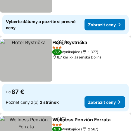
Vyberte dátumy a pozrite si presné
Zobraziť ceny
ceny
Hotel Bystrička
Zdieľať
Pridať do obľúbených
3 Počet hviezdičiek
8,7
Vynikajúce
1 377
8.7 km >> Jasenská Dolina
87 €
Od
Pozrieť ceny z(o)
2 stránok
Zobraziť ceny
Wellness Penzión Ferrata
Zdieľať
Pridať do obľúbených
3 Počet hviezdičiek
9,3
Vynikajúce
2 567