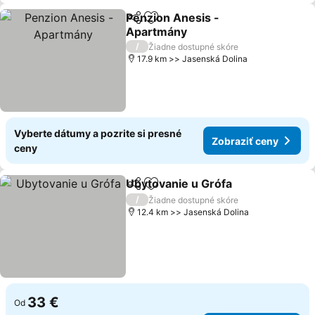
Penzion Anesis -
Zdieľať
Pridať do obľúbených
Apartmány
/
Žiadne dostupné skóre
17.9 km >> Jasenská Dolina
Vyberte dátumy a pozrite si presné
Zobraziť ceny
ceny
Ubytovanie u Grófa
Zdieľať
Pridať do obľúbených
/
Žiadne dostupné skóre
12.4 km >> Jasenská Dolina
33 €
Od