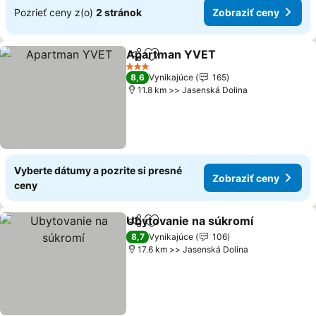
Pozrieť ceny z(o)
2 stránok
Zobraziť ceny
Apartman YVET
Zdieľať
Pridať do obľúbených
3 Počet hviezdičiek
8,6
Vynikajúce
165
11.8 km >> Jasenská Dolina
Vyberte dátumy a pozrite si presné
Zobraziť ceny
ceny
Ubytovanie na súkromí
Zdieľať
Pridať do obľúbených
8,7
Vynikajúce
106
17.6 km >> Jasenská Dolina