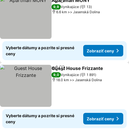
Apartmán MONY
Zdieľať
Pridať do obľúbených
9,9
Vynikajúce
13
6.6 km >> Jasenská Dolina
Vyberte dátumy a pozrite si presné
Zobraziť ceny
ceny
Guest House Frizzante
Zdieľať
Pridať do obľúbených
9,0
Vynikajúce
1 891
18.0 km >> Jasenská Dolina
Vyberte dátumy a pozrite si presné
Zobraziť ceny
ceny