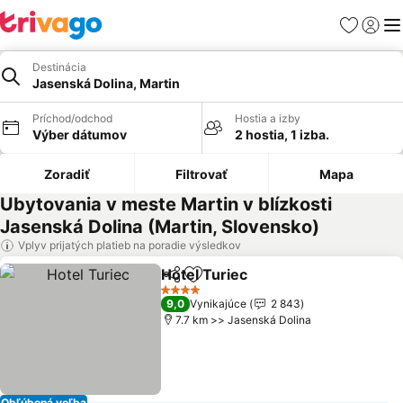
Obľúbené
Prihlási
Me
Destinácia
Jasenská Dolina, Martin
Príchod/odchod
Hostia a izby
Výber dátumov
2 hostia, 1 izba.
Zoradiť
Filtrovať
Mapa
Ubytovania v meste Martin v blízkosti
Jasenská Dolina (Martin, Slovensko)
Vplyv prijatých platieb na poradie výsledkov
Hotel Turiec
Zdieľať
Pridať do obľúbených
4 Počet hviezdičiek
9,0
Vynikajúce
2 843
7.7 km >> Jasenská Dolina
Obľúbená voľba