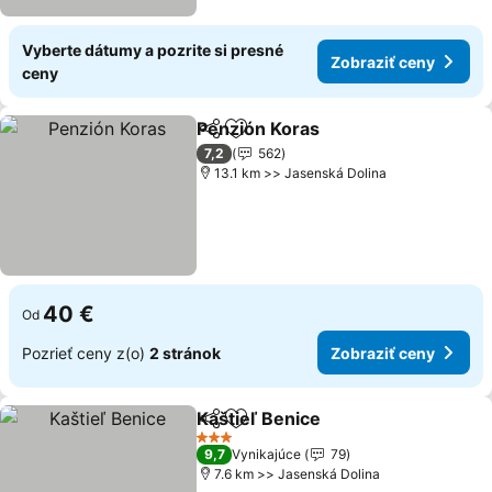
Vyberte dátumy a pozrite si presné
Zobraziť ceny
ceny
Penzión Koras
Zdieľať
Pridať do obľúbených
7,2
562
13.1 km >> Jasenská Dolina
40 €
Od
Pozrieť ceny z(o)
2 stránok
Zobraziť ceny
Kaštieľ Benice
Zdieľať
Pridať do obľúbených
3 Počet hviezdičiek
9,7
Vynikajúce
79
7.6 km >> Jasenská Dolina