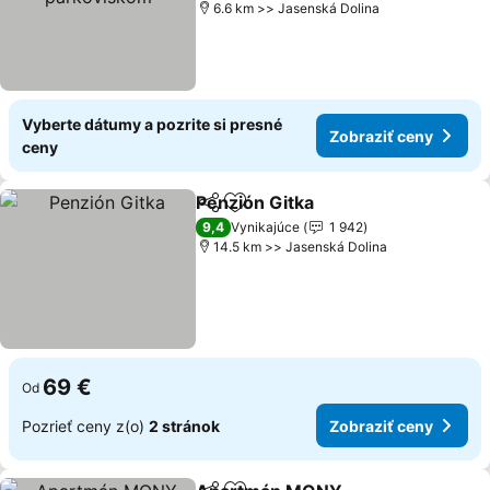
6.6 km >> Jasenská Dolina
Vyberte dátumy a pozrite si presné
Zobraziť ceny
ceny
Penzión Gitka
Zdieľať
Pridať do obľúbených
9,4
Vynikajúce
1 942
14.5 km >> Jasenská Dolina
69 €
Od
Pozrieť ceny z(o)
2 stránok
Zobraziť ceny