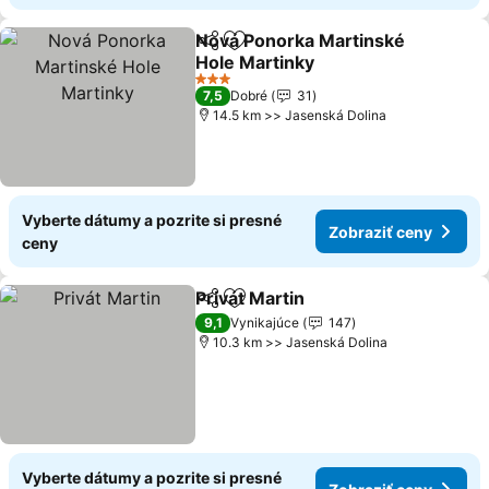
Nová Ponorka Martinské
Zdieľať
Pridať do obľúbených
Hole Martinky
3 Počet hviezdičiek
7,5
Dobré
31
14.5 km >> Jasenská Dolina
Vyberte dátumy a pozrite si presné
Zobraziť ceny
ceny
Privát Martin
Zdieľať
Pridať do obľúbených
9,1
Vynikajúce
147
10.3 km >> Jasenská Dolina
Vyberte dátumy a pozrite si presné