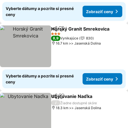
Vyberte dátumy a pozrite si presné
Zobraziť ceny
ceny
Horský Granit Smrekovica
Zdieľať
Pridať do obľúbených
3 Počet hviezdičiek
8,9
Vynikajúce
830
16.7 km >> Jasenská Dolina
Vyberte dátumy a pozrite si presné
Zobraziť ceny
ceny
Ubytovanie Naďka
Zdieľať
Pridať do obľúbených
/
Žiadne dostupné skóre
18.3 km >> Jasenská Dolina