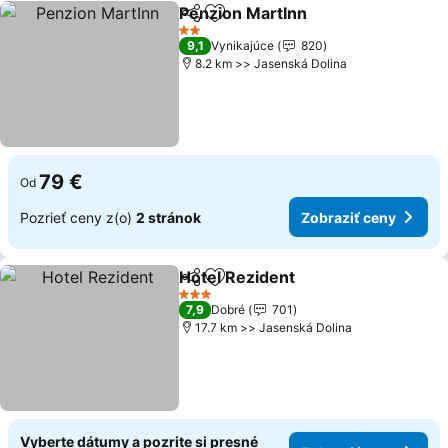
Penzion MartInn
Zdieľať
Pridať do obľúbených
2 Počet hviezdičiek
9,1
Vynikajúce
820
8.2 km >> Jasenská Dolina
79 €
Od
Pozrieť ceny z(o)
2 stránok
Zobraziť ceny
Hotel Rezident
Zdieľať
Pridať do obľúbených
3 Počet hviezdičiek
7,9
Dobré
701
17.7 km >> Jasenská Dolina
Vyberte dátumy a pozrite si presné