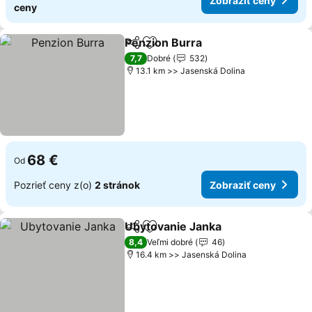
Zobraziť ceny
ceny
Penzion Burra
Zdieľať
Pridať do obľúbených
7,7
Dobré
532
13.1 km >> Jasenská Dolina
68 €
Od
Pozrieť ceny z(o)
2 stránok
Zobraziť ceny
Ubytovanie Janka
Zdieľať
Pridať do obľúbených
8,4
Veľmi dobré
46
16.4 km >> Jasenská Dolina