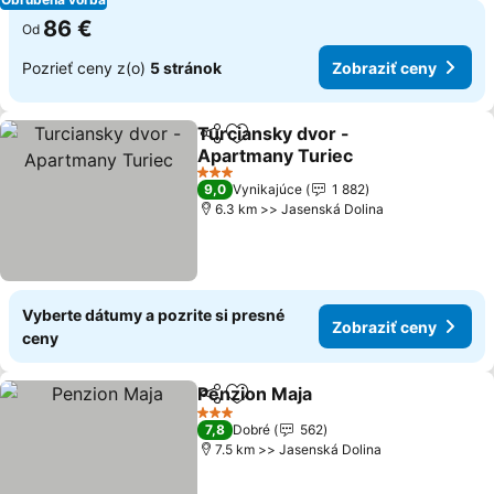
86 €
Od
Pozrieť ceny z(o)
5 stránok
Zobraziť ceny
Turciansky dvor -
Zdieľať
Pridať do obľúbených
Apartmany Turiec
3 Počet hviezdičiek
9,0
Vynikajúce
1 882
6.3 km >> Jasenská Dolina
Vyberte dátumy a pozrite si presné
Zobraziť ceny
ceny
Penzion Maja
Zdieľať
Pridať do obľúbených
3 Počet hviezdičiek
7,8
Dobré
562
7.5 km >> Jasenská Dolina