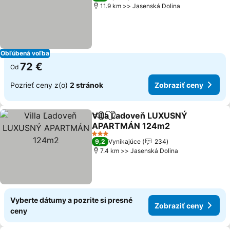
11.9 km >> Jasenská Dolina
Obľúbená voľba
72 €
Od
Pozrieť ceny z(o)
2 stránok
Zobraziť ceny
Villa Ľadoveň LUXUSNÝ
Zdieľať
Pridať do obľúbených
APARTMÁN 124m2
3 Počet hviezdičiek
9,2
Vynikajúce
234
7.4 km >> Jasenská Dolina
Vyberte dátumy a pozrite si presné
Zobraziť ceny
ceny