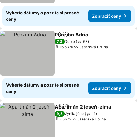
Vyberte dátumy a pozrite si presné
Zobraziť ceny
ceny
Penzion Adria
Zdieľať
Pridať do obľúbených
7,8
Dobré
63
16.5 km >> Jasenská Dolina
Vyberte dátumy a pozrite si presné
Zobraziť ceny
ceny
Apartmán 2 jeseň-zima
Zdieľať
Pridať do obľúbených
9,8
Vynikajúce
11
7.5 km >> Jasenská Dolina