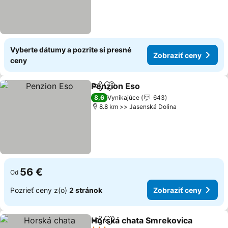
Vyberte dátumy a pozrite si presné
Zobraziť ceny
ceny
Penzion Eso
Zdieľať
Pridať do obľúbených
8,6
Vynikajúce
643
8.8 km >> Jasenská Dolina
56 €
Od
Pozrieť ceny z(o)
2 stránok
Zobraziť ceny
Horská chata Smrekovica
Zdieľať
Pridať do obľúbených