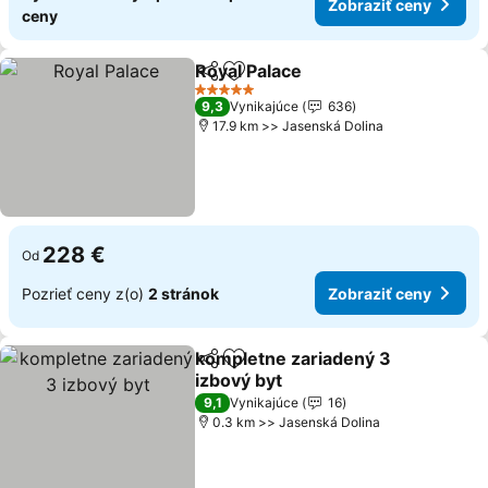
Zobraziť ceny
ceny
Royal Palace
Zdieľať
Pridať do obľúbených
5 Počet hviezdičiek
9,3
Vynikajúce
636
17.9 km >> Jasenská Dolina
228 €
Od
Pozrieť ceny z(o)
2 stránok
Zobraziť ceny
kompletne zariadený 3
Zdieľať
Pridať do obľúbených
izbový byt
9,1
Vynikajúce
16
0.3 km >> Jasenská Dolina