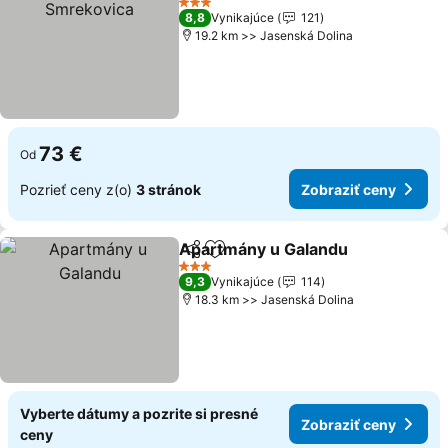
3 Počet hviezdičiek
8,8
Vynikajúce
121
19.2 km >> Jasenská Dolina
73 €
Od
Pozrieť ceny z(o)
3 stránok
Zobraziť ceny
Apartmány u Galandu
Zdieľať
Pridať do obľúbených
3 Počet hviezdičiek
9,3
Vynikajúce
114
18.3 km >> Jasenská Dolina
Vyberte dátumy a pozrite si presné
Zobraziť ceny
ceny