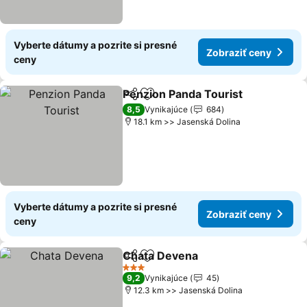
Vyberte dátumy a pozrite si presné
Zobraziť ceny
ceny
Penzion Panda Tourist
Zdieľať
Pridať do obľúbených
8,5
Vynikajúce
684
18.1 km >> Jasenská Dolina
Vyberte dátumy a pozrite si presné
Zobraziť ceny
ceny
Chata Devena
Zdieľať
Pridať do obľúbených
3 Počet hviezdičiek
9,2
Vynikajúce
45
12.3 km >> Jasenská Dolina