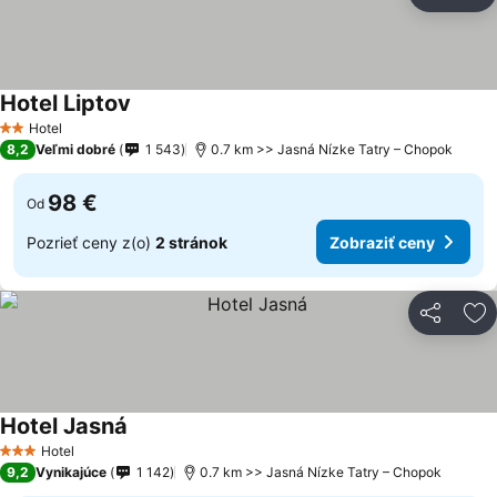
Zdieľať
Pr
Hotel Liptov
Hotel
2 Počet hviezdičiek
8,2
Veľmi dobré
1 543
0.7 km >> Jasná Nízke Tatry – Chopok
98 €
Od
Pozrieť ceny z(o)
2 stránok
Zobraziť ceny
Zdieľať
Pr
Hotel Jasná
Hotel
3 Počet hviezdičiek
9,2
Vynikajúce
1 142
0.7 km >> Jasná Nízke Tatry – Chopok