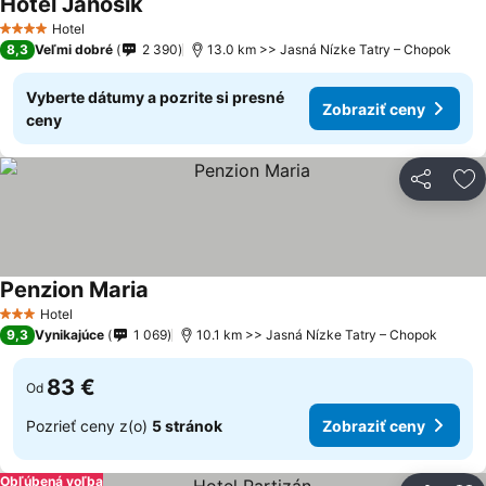
Hotel Janosik
Hotel
4 Počet hviezdičiek
8,3
Veľmi dobré
2 390
13.0 km >> Jasná Nízke Tatry – Chopok
Vyberte dátumy a pozrite si presné
Zobraziť ceny
ceny
Zdieľať
Pr
Penzion Maria
Hotel
3 Počet hviezdičiek
9,3
Vynikajúce
1 069
10.1 km >> Jasná Nízke Tatry – Chopok
83 €
Od
Pozrieť ceny z(o)
5 stránok
Zobraziť ceny
Obľúbená voľba