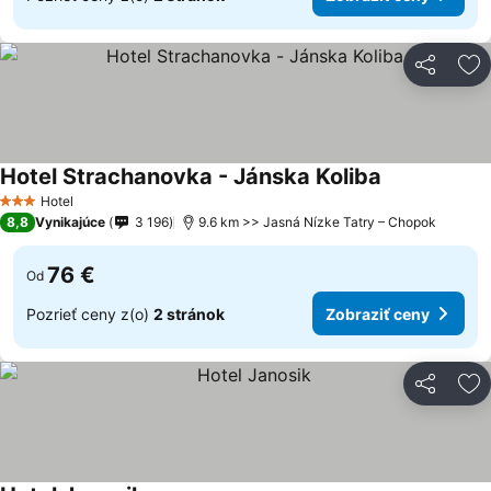
Zdieľať
Pr
Hotel Strachanovka - Jánska Koliba
Hotel
3 Počet hviezdičiek
8,8
Vynikajúce
3 196
9.6 km >> Jasná Nízke Tatry – Chopok
76 €
Od
Pozrieť ceny z(o)
2 stránok
Zobraziť ceny
Zdieľať
Pr