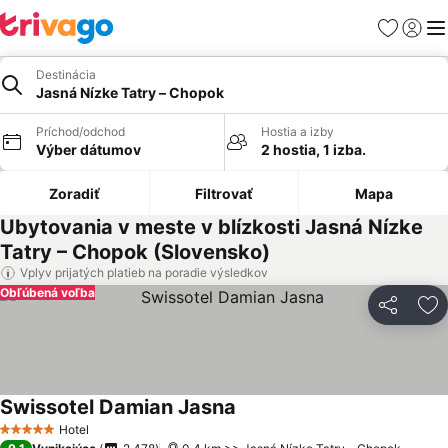
Obľúbené
Prihlási
Me
Destinácia
Jasná Nízke Tatry – Chopok
Príchod/odchod
Hostia a izby
Výber dátumov
2 hostia, 1 izba.
Zoradiť
Filtrovať
Mapa
Ubytovania v meste v blízkosti Jasná Nízke
Tatry – Chopok (Slovensko)
Vplyv prijatých platieb na poradie výsledkov
Obľúbená voľba
Zdieľať
Pr
Swissotel Damian Jasna
Hotel
5 Počet hviezdičiek