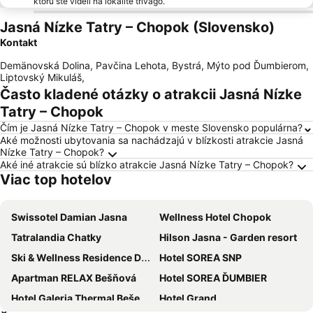
ktorú ste videli na lokalite trivago.
Jasná Nízke Tatry – Chopok (Slovensko)
Kontakt
Demänovská Dolina, Pavčina Lehota, Bystrá, Mýto pod Ďumbierom,
Liptovský Mikuláš
,
Často kladené otázky o atrakcii Jasná Nízke
Tatry – Chopok
Čím je Jasná Nízke Tatry – Chopok v meste Slovensko populárna?
Aké možnosti ubytovania sa nachádzajú v blízkosti atrakcie Jasná
Nízke Tatry – Chopok?
Aké iné atrakcie sú blízko atrakcie Jasná Nízke Tatry – Chopok?
Viac top hotelov
Swissotel Damian Jasna
Wellness Hotel Chopok
Tatralandia Chatky
Hilson Jasna - Garden resort
Ski & Wellness Residence Družba
Hotel SOREA SNP
Apartman RELAX Bešňová
Hotel SOREA ĎUMBIER
Hotel Galeria Thermal Bešeňová
Hotel Grand