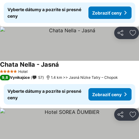
Vyberte dátumy a pozrite si presné
Zobraziť ceny
ceny
Zdieľať
Pr
Chata Nella - Jasná
Hotel
5 Počet hviezdičiek
9,8
Vynikajúce
57
1.4 km >> Jasná Nízke Tatry – Chopok
Vyberte dátumy a pozrite si presné
Zobraziť ceny
ceny
Zdieľať
Pr