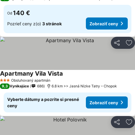
140 €
Od
Pozrieť ceny z(o)
3 stránok
Zobraziť ceny
Zdieľať
Pr
Apartmany Vila Vista
Obsluhovaný apartmán
3 Počet hviezdičiek
9,3
Vynikajúce
686
6.8 km >> Jasná Nízke Tatry – Chopok
Vyberte dátumy a pozrite si presné
Zobraziť ceny
ceny
Zdieľať
Pr