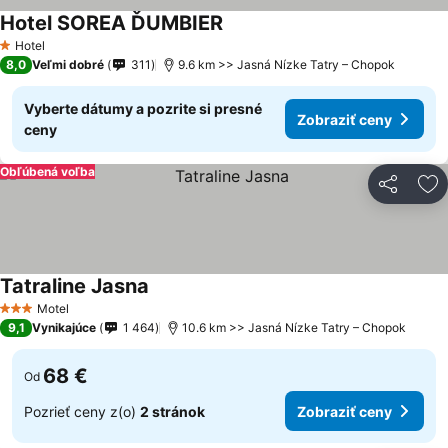
Hotel SOREA ĎUMBIER
Hotel
1 Počet hviezdičiek
8,0
Veľmi dobré
311
9.6 km >> Jasná Nízke Tatry – Chopok
Vyberte dátumy a pozrite si presné
Zobraziť ceny
ceny
Obľúbená voľba
Zdieľať
Pr
Tatraline Jasna
Motel
3 Počet hviezdičiek
9,1
Vynikajúce
1 464
10.6 km >> Jasná Nízke Tatry – Chopok
68 €
Od
Pozrieť ceny z(o)
2 stránok
Zobraziť ceny