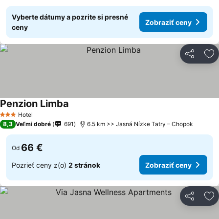
Vyberte dátumy a pozrite si presné
Zobraziť ceny
ceny
Zdieľať
Pr
Penzion Limba
Hotel
3 Počet hviezdičiek
8,3
Veľmi dobré
691
6.5 km >> Jasná Nízke Tatry – Chopok
66 €
Od
Pozrieť ceny z(o)
2 stránok
Zobraziť ceny
Zdieľať
Pr