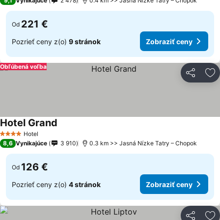
9,1
Vynikajúce
2 478
0.4 km >> Jasná Nízke Tatry – Chopok
221 €
Od
Pozrieť ceny z(o)
9 stránok
Zobraziť ceny
Obľúbená voľba
Zdieľať
Pr
Hotel Grand
Hotel
4 Počet hviezdičiek
8,6
Vynikajúce
3 910
0.3 km >> Jasná Nízke Tatry – Chopok
126 €
Od
Pozrieť ceny z(o)
4 stránok
Zobraziť ceny