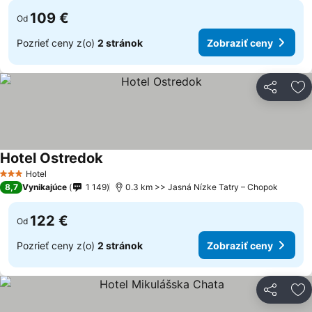
109 €
Od
Pozrieť ceny z(o)
2 stránok
Zobraziť ceny
Zdieľať
Pr
Hotel Ostredok
Hotel
3 Počet hviezdičiek
8,7
Vynikajúce
1 149
0.3 km >> Jasná Nízke Tatry – Chopok
122 €
Od
Pozrieť ceny z(o)
2 stránok
Zobraziť ceny
Zdieľať
Pr