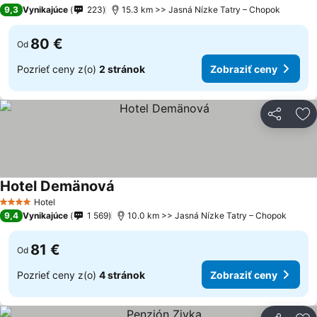
3 Počet hviezdičiek
9,3
Vynikajúce
223
15.3 km >> Jasná Nízke Tatry – Chopok
80 €
Od
Pozrieť ceny z(o)
2 stránok
Zobraziť ceny
Zdieľať
Pr
Hotel Demänová
Hotel
4 Počet hviezdičiek
9,4
Vynikajúce
1 569
10.0 km >> Jasná Nízke Tatry – Chopok
81 €
Od
Pozrieť ceny z(o)
4 stránok
Zobraziť ceny