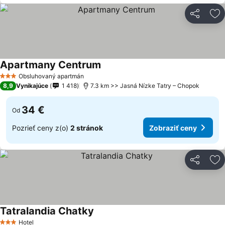
Zdieľať
Pr
Apartmany Centrum
Obsluhovaný apartmán
3 Počet hviezdičiek
8,9
Vynikajúce
1 418
7.3 km >> Jasná Nízke Tatry – Chopok
34 €
Od
Pozrieť ceny z(o)
2 stránok
Zobraziť ceny
Zdieľať
Pr
Tatralandia Chatky
Hotel