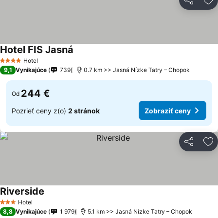
Zdieľať
Pr
Hotel FIS Jasná
Hotel
4 Počet hviezdičiek
9,1
Vynikajúce
739
0.7 km >> Jasná Nízke Tatry – Chopok
244 €
Od
Pozrieť ceny z(o)
2 stránok
Zobraziť ceny
Zdieľať
Pr
Riverside
Hotel
3 Počet hviezdičiek
8,8
Vynikajúce
1 979
5.1 km >> Jasná Nízke Tatry – Chopok