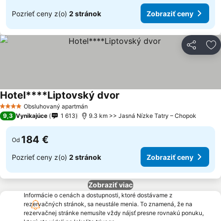
Pozrieť ceny z(o)
2 stránok
Zobraziť ceny
Zdieľať
Pr
Hotel****Liptovský dvor
Obsluhovaný apartmán
4 Počet hviezdičiek
9,3
Vynikajúce
1 613
9.3 km >> Jasná Nízke Tatry – Chopok
184 €
Od
Pozrieť ceny z(o)
2 stránok
Zobraziť ceny
Zobraziť viac
Informácie o cenách a dostupnosti, ktoré dostávame z
rezervačných stránok, sa neustále menia. To znamená, že na
rezervačnej stránke nemusíte vždy nájsť presne rovnakú ponuku,