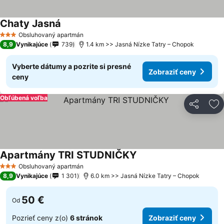
Chaty Jasná
Obsluhovaný apartmán
3 Počet hviezdičiek
8,9
Vynikajúce
739
1.4 km >> Jasná Nízke Tatry – Chopok
Vyberte dátumy a pozrite si presné
Zobraziť ceny
ceny
Obľúbená voľba
Zdieľať
Pr
Apartmány TRI STUDNIČKY
Obsluhovaný apartmán
3 Počet hviezdičiek
8,9
Vynikajúce
1 301
6.0 km >> Jasná Nízke Tatry – Chopok
50 €
Od
Pozrieť ceny z(o)
6 stránok
Zobraziť ceny