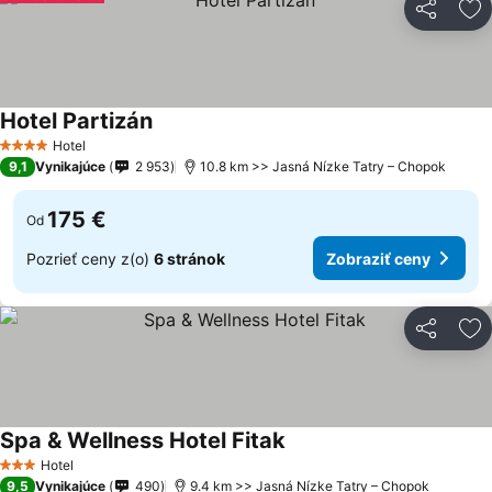
Zdieľať
Pr
Hotel Partizán
Hotel
4 Počet hviezdičiek
9,1
Vynikajúce
2 953
10.8 km >> Jasná Nízke Tatry – Chopok
175 €
Od
Pozrieť ceny z(o)
6 stránok
Zobraziť ceny
Zdieľať
Pr
Spa & Wellness Hotel Fitak
Hotel
3 Počet hviezdičiek
9,5
Vynikajúce
490
9.4 km >> Jasná Nízke Tatry – Chopok