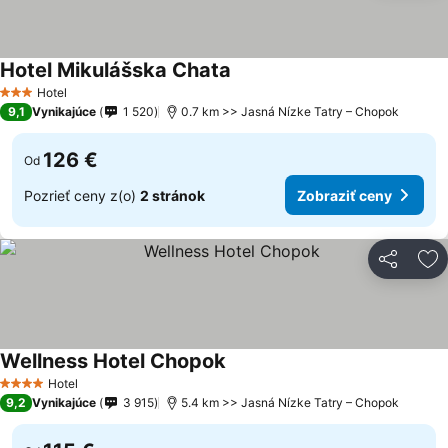
Hotel Mikulášska Chata
Hotel
3 Počet hviezdičiek
9,1
Vynikajúce
1 520
0.7 km >> Jasná Nízke Tatry – Chopok
126 €
Od
Pozrieť ceny z(o)
2 stránok
Zobraziť ceny
Zdieľať
Pr
Wellness Hotel Chopok
Hotel
4 Počet hviezdičiek
9,2
Vynikajúce
3 915
5.4 km >> Jasná Nízke Tatry – Chopok