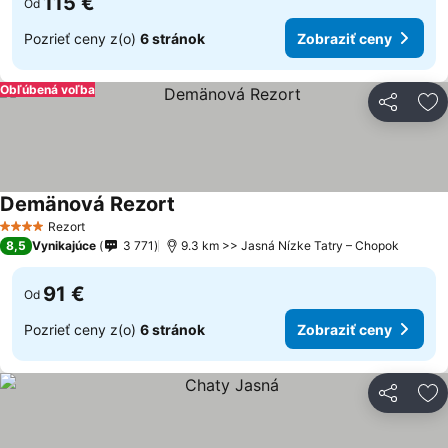
115 €
Od
Pozrieť ceny z(o)
6 stránok
Zobraziť ceny
Obľúbená voľba
Zdieľať
Pr
Demänová Rezort
Rezort
4 Počet hviezdičiek
8,5
Vynikajúce
3 771
9.3 km >> Jasná Nízke Tatry – Chopok
91 €
Od
Pozrieť ceny z(o)
6 stránok
Zobraziť ceny
Zdieľať
Pr