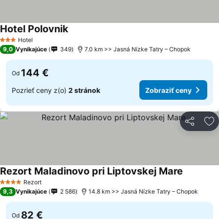
Hotel Polovnik
Hotel
3 Počet hviezdičiek
9,0
Vynikajúce
349
7.0 km >> Jasná Nízke Tatry – Chopok
144 €
Od
Pozrieť ceny z(o)
2 stránok
Zobraziť ceny
Zdieľať
Pr
Rezort Maladinovo pri Liptovskej Mare
Rezort
4 Počet hviezdičiek
9,3
Vynikajúce
2 586
14.8 km >> Jasná Nízke Tatry – Chopok
82 €
Od