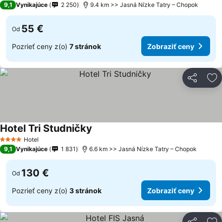
9,1
Vynikajúce
2 250
9.4 km >> Jasná Nízke Tatry – Chopok
55 €
Od
Pozrieť ceny z(o)
7 stránok
Zobraziť ceny
Zdieľať
Pr
Hotel Tri Studničky
Hotel
4 Počet hviezdičiek
9,1
Vynikajúce
1 831
6.6 km >> Jasná Nízke Tatry – Chopok
130 €
Od
Pozrieť ceny z(o)
3 stránok
Zobraziť ceny