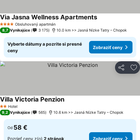
Via Jasna Wellness Apartments
Obsluhovaný apartmán
4 Počet hviezdičiek
8,7
Vynikajúce
3 175
10.0 km >> Jasná Nízke Tatry – Chopok
Vyberte dátumy a pozrite si presné
Zobraziť ceny
ceny
Zdieľať
Pr
Villa Victoria Penzion
Hotel
2 Počet hviezdičiek
9,2
Vynikajúce
565
10.6 km >> Jasná Nízke Tatry – Chopok
58 €
Od
Pozrieť ceny z(o)
2 stránok
Zobraziť ceny