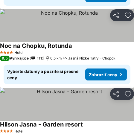
Zdieľať
Pr
Noc na Chopku, Rotunda
Hotel
4 Počet hviezdičiek
9,5
Vynikajúce
111
0.5 km >> Jasná Nízke Tatry – Chopok
Vyberte dátumy a pozrite si presné
Zobraziť ceny
ceny
Zdieľať
Pr
Hilson Jasna - Garden resort
Hotel
4 Počet hviezdičiek