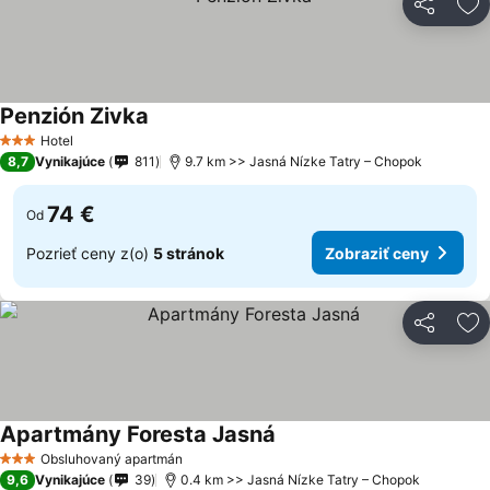
Zdieľať
Pr
Penzión Zivka
Hotel
3 Počet hviezdičiek
8,7
Vynikajúce
811
9.7 km >> Jasná Nízke Tatry – Chopok
74 €
Od
Pozrieť ceny z(o)
5 stránok
Zobraziť ceny
Zdieľať
Pr
Apartmány Foresta Jasná
Obsluhovaný apartmán
3 Počet hviezdičiek
9,6
Vynikajúce
39
0.4 km >> Jasná Nízke Tatry – Chopok