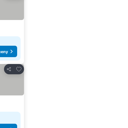
ceny
Pridať do obľúbených
Zdieľať