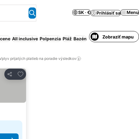
SK · €
Menu
Prihlásiť sa
Zobraziť mapu
 cene
All inclusive
Polpenzia
Pláž
Bazén
Rezort
Obsluhovaný a
Vplyv prijatých platieb na poradie výsledkov
Pridať do obľúbených
Zdieľať