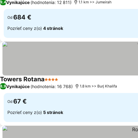
Vynikajúce
(hodnotenia: 12 811)
9,4
1.1 km >> Jumeirah
684 €
Od
Pozrieť ceny z(o)
4 stránok
Towers Rotana
4 Počet hviezdičiek
Vynikajúce
(hodnotenia: 16 768)
8,9
1.8 km >> Burj Khalifa
67 €
Od
Pozrieť ceny z(o)
5 stránok