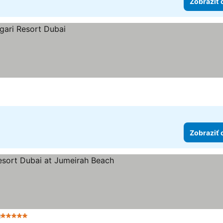
Zobraziť 
Zobraziť 
h
5 Počet hviezdičiek