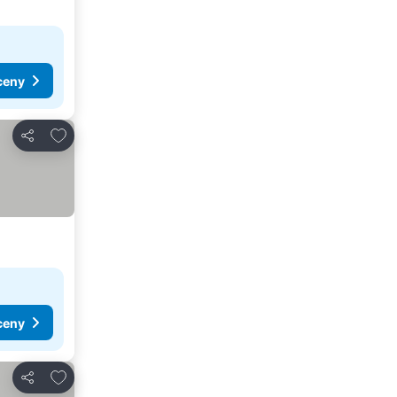
ceny
Pridať do obľúbených
Zdieľať
ceny
Pridať do obľúbených
Zdieľať