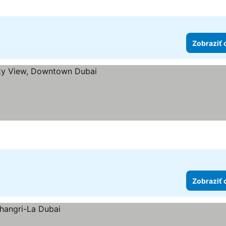
Zobraziť 
zdičiek
Zobraziť 