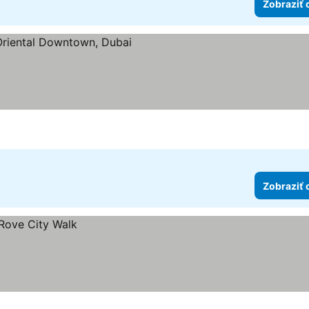
Zobraziť 
zdičiek
Zobraziť 