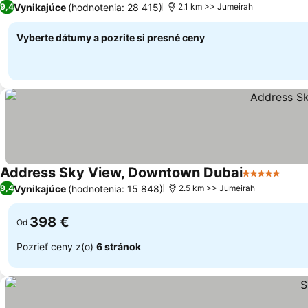
Vynikajúce
(hodnotenia: 28 415)
9,4
2.1 km >> Jumeirah
Vyberte dátumy a pozrite si presné ceny
Address Sky View, Downtown Dubai
5 Počet hvie
Vynikajúce
(hodnotenia: 15 848)
9,4
2.5 km >> Jumeirah
398 €
Od
Pozrieť ceny z(o)
6 stránok