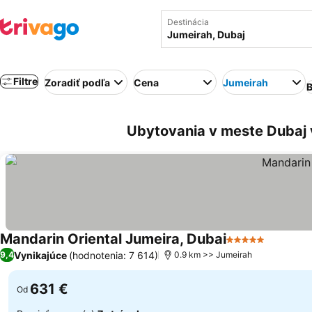
Destinácia
Filtre
Zoradiť podľa
Cena
Jumeirah
B
Ubytovania v meste Dubaj v
Mandarin Oriental Jumeira, Dubai
5 Počet hviezdi
Vynikajúce
(hodnotenia: 7 614)
9,4
0.9 km >> Jumeirah
631 €
Od