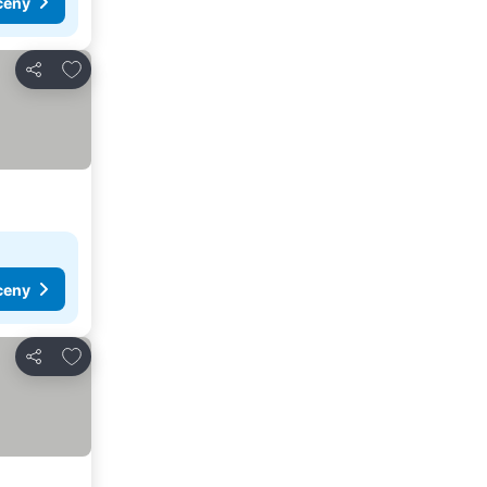
ceny
Pridať do obľúbených
Zdieľať
ceny
Pridať do obľúbených
Zdieľať