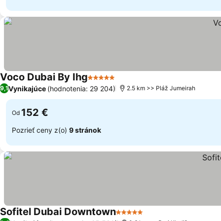
Voco Dubai By Ihg
5 Počet hviezdičiek
Vynikajúce
(hodnotenia: 29 204)
9,1
2.5 km >> Pláž Jumeirah
152 €
Od
Pozrieť ceny z(o)
9 stránok
Sofitel Dubai Downtown
5 Počet hviezdičiek