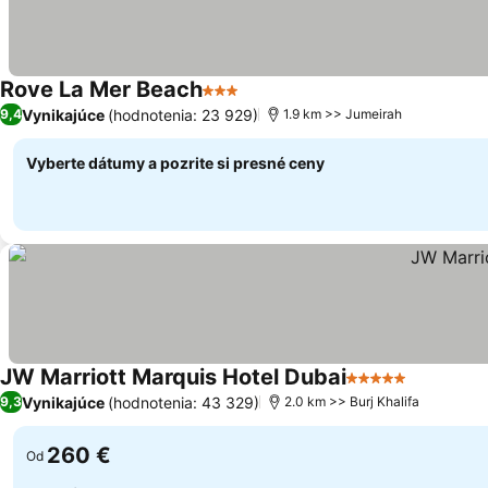
Rove La Mer Beach
3 Počet hviezdičiek
Vynikajúce
(hodnotenia: 23 929)
9,4
1.9 km >> Jumeirah
Vyberte dátumy a pozrite si presné ceny
JW Marriott Marquis Hotel Dubai
5 Počet hviezdič
Vynikajúce
(hodnotenia: 43 329)
9,3
2.0 km >> Burj Khalifa
260 €
Od