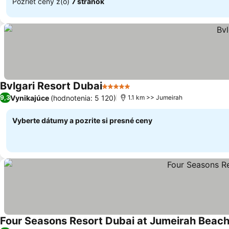
Pozrieť ceny z(o)
7 stránok
Bvlgari Resort Dubai
5 Počet hviezdičiek
Vynikajúce
(hodnotenia: 5 120)
9,3
1.1 km >> Jumeirah
Vyberte dátumy a pozrite si presné ceny
Four Seasons Resort Dubai at Jumeirah Beac