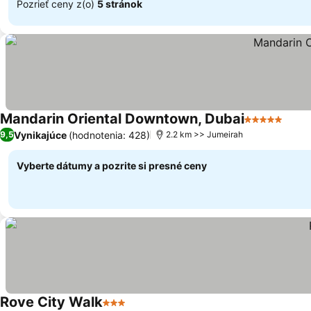
Pozrieť ceny z(o)
5 stránok
Mandarin Oriental Downtown, Dubai
5 Počet hvie
Vynikajúce
(hodnotenia: 428)
9,5
2.2 km >> Jumeirah
Vyberte dátumy a pozrite si presné ceny
Rove City Walk
3 Počet hviezdičiek