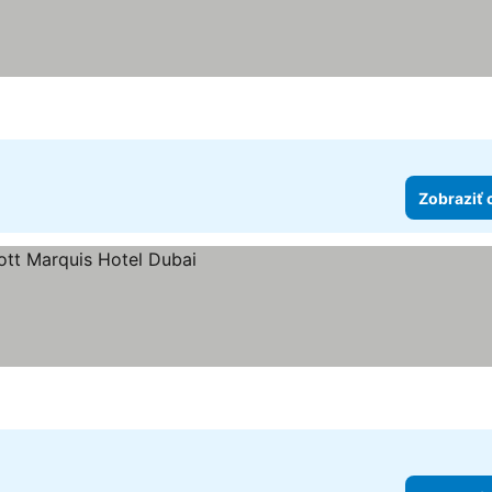
Zobraziť 
iek