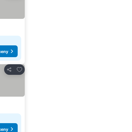
ceny
Pridať do obľúbených
Zdieľať
ceny