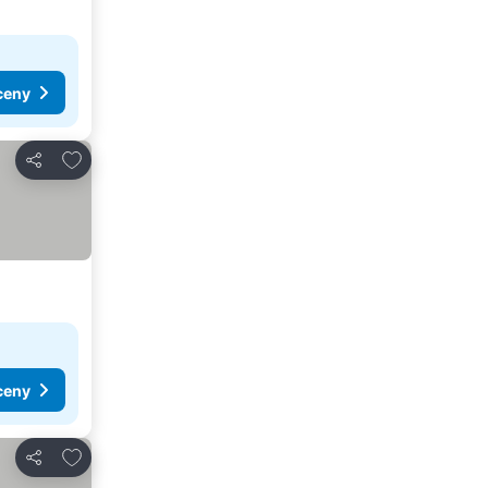
ceny
Pridať do obľúbených
Zdieľať
ceny
Pridať do obľúbených
Zdieľať