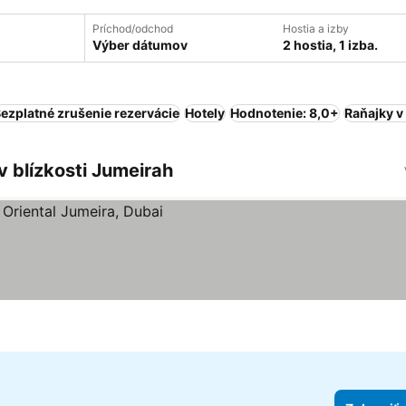
Príchod/odchod
Hostia a izby
Výber dátumov
2 hostia, 1 izba.
ezplatné zrušenie rezervácie
Hotely
Hodnotenie: 8,0+
Raňajky v
 blízkosti Jumeirah
čiek