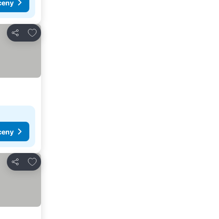
ceny
Pridať do obľúbených
Zdieľať
ceny
Pridať do obľúbených
Zdieľať