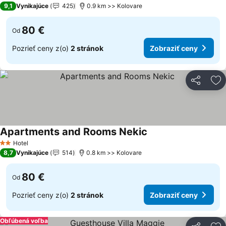
9,1
Vynikajúce
425
0.9 km >> Kolovare
80 €
Od
Pozrieť ceny z(o)
2 stránok
Zobraziť ceny
Zdieľať
Pr
Apartments and Rooms Nekic
Zobraziť ceny
Hotel
2 Počet hviezdičiek
8,7
Vynikajúce
514
0.8 km >> Kolovare
80 €
Od
Pozrieť ceny z(o)
2 stránok
Zobraziť ceny
Obľúbená voľba