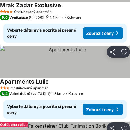
Mrak Zadar Exclusive
Zobraziť ceny
Obsluhovaný apartmán
4 Počet hviezdičiek
9,6
Vynikajúce
706
1.4 km >> Kolovare
Vyberte dátumy a pozrite si presné
Zobraziť ceny
ceny
Zdieľať
Pr
Apartments Lulic
Zobraziť ceny
Obsluhovaný apartmán
3 Počet hviezdičiek
8,4
Veľmi dobré
731
1.8 km >> Kolovare
Vyberte dátumy a pozrite si presné
Zobraziť ceny
ceny
Obľúbená voľba