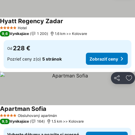
Hyatt Regency Zadar
Zobraziť ceny
Hotel
5 Počet hviezdičiek
9,6
Vynikajúce
1 200
1.6 km >> Kolovare
228 €
Od
Pozrieť ceny z(o)
5 stránok
Zobraziť ceny
Zdieľať
Pr
Apartman Sofia
Zobraziť ceny
Obsluhovaný apartmán
5 Počet hviezdičiek
9,5
Vynikajúce
164
1.5 km >> Kolovare
Vyberte dátumy a pozrite si presné