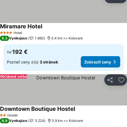
Zdieľať
Pr
Miramare Hotel
Zobraziť ceny
Hotel
4 Počet hviezdičiek
9,3
Vynikajúce
1 660
0.4 km >> Kolovare
192 €
Od
Pozrieť ceny z(o)
3 stránok
Zobraziť ceny
Obľúbená voľba
Zdieľať
Pr
Downtown Boutique Hostel
Zobraziť ceny
Hostel
2 Počet hviezdičiek
8,9
Vynikajúce
3 224
0.9 km >> Kolovare