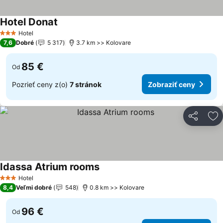
Hotel Donat
Zobraziť ceny
Hotel
3 Počet hviezdičiek
7,6
Dobré
5 317
3.7 km >> Kolovare
85 €
Od
Pozrieť ceny z(o)
7 stránok
Zobraziť ceny
Zdieľať
Pr
Idassa Atrium rooms
Zobraziť ceny
Hotel
3 Počet hviezdičiek
8,4
Veľmi dobré
548
0.8 km >> Kolovare
96 €
Od