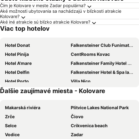
Čím je Kolovare v meste Zadar populárna?
Aké možnosti ubytovania sa nachádzajú v blízkosti atrakcie
Kolovare?
Aké iné atrakcie sú blízko atrakcie Kolovare?
Viac top hotelov
Hotel Donat
Falkensteiner Club Funimation Borik
Hotel Pinija
CentRooms Kovac
Hotel A'mare
Falkensteiner Family Hotel Diadora
Hotel Delfin
Falkensteiner Hotel & Spa Iadera
Hotel Porto
Villa Nico
Ďalšie zaujímavé miesta - Kolovare
Hotel Petrcane
Villa Vilma
Hotel Mediteran
Sunnyside Apartments Resort Petrcane
Makarská riviéra
Plitvice Lakes National Park
Hotel Marinko
Apartments Puntamika
Zrče
Čiovo
Hotel Preko Ugljan Island, Curio Collection by Hilton
Art Depandansa
Selce
Crikvenica beach
Villa Triana
Hotel Laguna
Vodice
Zadar
Hyatt Regency Zadar
Falkensteiner Hotel Adriana