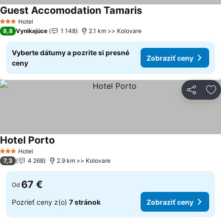
Guest Accomodation Tamaris
Zobraziť ceny
Hotel
3 Počet hviezdičiek
8,8
Vynikajúce
1 148
2.1 km >> Kolovare
Vyberte dátumy a pozrite si presné
Zobraziť ceny
ceny
Zdieľať
Pr
Hotel Porto
Zobraziť ceny
Hotel
3 Počet hviezdičiek
7,3
4 268
2.9 km >> Kolovare
67 €
Od
Pozrieť ceny z(o)
7 stránok
Zobraziť ceny