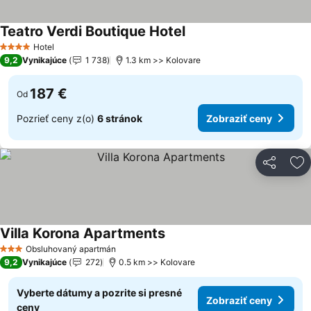
Teatro Verdi Boutique Hotel
Zobraziť ceny
Hotel
4 Počet hviezdičiek
9,2
Vynikajúce
1 738
1.3 km >> Kolovare
187 €
Od
Pozrieť ceny z(o)
6 stránok
Zobraziť ceny
Zdieľať
Pr
Villa Korona Apartments
Zobraziť ceny
Obsluhovaný apartmán
3 Počet hviezdičiek
9,2
Vynikajúce
272
0.5 km >> Kolovare
Vyberte dátumy a pozrite si presné
Zobraziť ceny
ceny