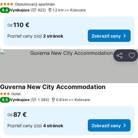
Zobraziť ceny
Obsluhovaný apartmán
4 Počet hviezdičiek
9,4
Vynikajúce
622
1.2 km >> Kolovare
110 €
Od
Pozrieť ceny z(o)
2 stránok
Zobraziť ceny
Zdieľať
Pr
Guverna New City Accommodation
Zobraziť ceny
Hotel
3 Počet hviezdičiek
8,5
Vynikajúce
1 383
0.8 km >> Kolovare
87 €
Od
Pozrieť ceny z(o)
4 stránok
Zobraziť ceny