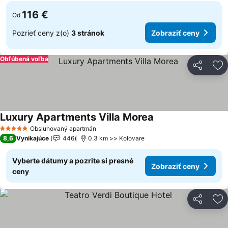
116 €
Od
Pozrieť ceny z(o)
3 stránok
Zobraziť ceny
Obľúbená voľba
Zdieľať
Pr
Luxury Apartments Villa Morea
Zobraziť ceny
Obsluhovaný apartmán
5 Počet hviezdičiek
8,6
Vynikajúce
446
0.3 km >> Kolovare
Vyberte dátumy a pozrite si presné
Zobraziť ceny
ceny
Zdieľať
Pr