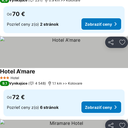
8,5
Vynikajúce
231
0.9 km >> Kolovare
70 €
Od
Pozrieť ceny z(o)
2 stránok
Zobraziť ceny
Zdieľať
Pr
Hotel A'mare
Zobraziť ceny
Hotel
3 Počet hviezdičiek
9,1
Vynikajúce
4 548
1.1 km >> Kolovare
72 €
Od
Pozrieť ceny z(o)
6 stránok
Zobraziť ceny