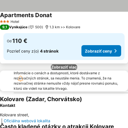
Apartments Donat
Zobraziť ceny
Hotel
3 Počet hviezdičiek
9,1
Vynikajúce
500
1.3 km >> Kolovare
110 €
Od
Pozrieť ceny z(o)
4 stránok
Zobraziť ceny
Zobraziť viac
Informácie o cenách a dostupnosti, ktoré dostávame z
rezervačných stránok, sa neustále menia. To znamená, že na
rezervačnej stránke nemusíte vždy nájsť presne rovnakú ponuku,
ktorú ste videli na lokalite trivago.
Kolovare (Zadar, Chorvátsko)
Kontakt
Kolovare street
,
|
Oficiálna webová lokalita
Často kladené otázky o atrakcii Kolovare