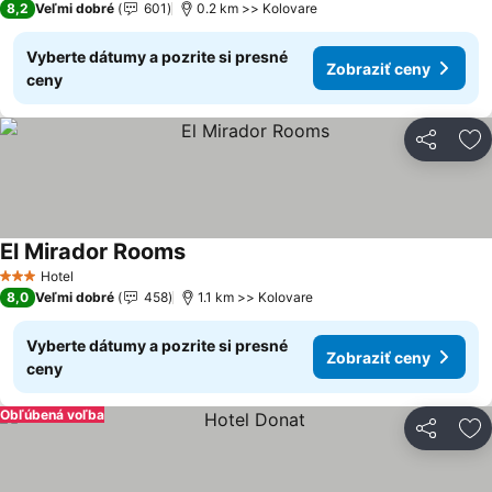
8,2
Veľmi dobré
601
0.2 km >> Kolovare
Vyberte dátumy a pozrite si presné
Zobraziť ceny
ceny
Zdieľať
Pr
El Mirador Rooms
Zobraziť ceny
Hotel
3 Počet hviezdičiek
8,0
Veľmi dobré
458
1.1 km >> Kolovare
Vyberte dátumy a pozrite si presné
Zobraziť ceny
ceny
Obľúbená voľba
Zdieľať
Pr