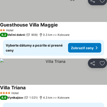
Zdieľať
Pr
Guesthouse Villa Maggie
Zobraziť ceny
Hotel
2 Počet hviezdičiek
8,2
Veľmi dobré
906
0.3 km >> Kolovare
Vyberte dátumy a pozrite si presné
Zobraziť ceny
ceny
Zdieľať
Pr
Villa Triana
Zobraziť ceny
Hotel
4 Počet hviezdičiek
8,6
Vynikajúce
1 021
4.3 km >> Kolovare