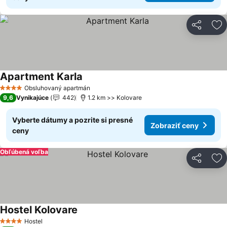
Zdieľať
Pr
Apartment Karla
Zobraziť ceny
Obsluhovaný apartmán
4 Počet hviezdičiek
9,6
Vynikajúce
442
1.2 km >> Kolovare
Vyberte dátumy a pozrite si presné
Zobraziť ceny
ceny
Obľúbená voľba
Zdieľať
Pr
Hostel Kolovare
Zobraziť ceny
Hostel
4 Počet hviezdičiek