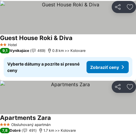
Zdieľať
Pr
Guest House Roki & Diva
Zobraziť ceny
Hotel
2 Počet hviezdičiek
9,1
Vynikajúce
469
0.8 km >> Kolovare
Vyberte dátumy a pozrite si presné
Zobraziť ceny
ceny
Zdieľať
Pr
Apartments Zara
Zobraziť ceny
Obsluhovaný apartmán
3 Počet hviezdičiek
7,8
Dobré
491
1.7 km >> Kolovare