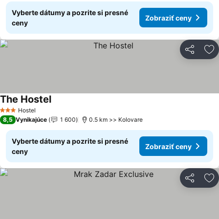
Vyberte dátumy a pozrite si presné
Zobraziť ceny
ceny
Zdieľať
Pr
The Hostel
Zobraziť ceny
Hostel
3 Počet hviezdičiek
8,5
Vynikajúce
1 600
0.5 km >> Kolovare
Vyberte dátumy a pozrite si presné
Zobraziť ceny
ceny
Zdieľať
Pr