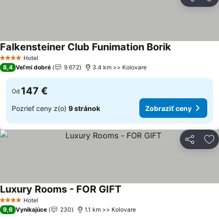
Zdieľať
Pr
Falkensteiner Club Funimation Borik
Zobraziť cen
Hotel
4 Počet hviezdičiek
8,4
Veľmi dobré
9 672
3.4 km >> Kolovare
147 €
Od
Pozrieť ceny z(o)
9 stránok
Zobraziť ceny
Zdieľať
Pr
Luxury Rooms - FOR GIFT
Zobraziť ceny
Hotel
4 Počet hviezdičiek
9,6
Vynikajúce
230
1.1 km >> Kolovare