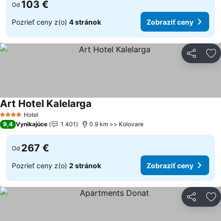
103 €
Od
Pozrieť ceny z(o)
4 stránok
Zobraziť ceny
Zdieľať
Pr
Art Hotel Kalelarga
Zobraziť ceny
Hotel
4 Počet hviezdičiek
9,4
Vynikajúce
1 401
0.9 km >> Kolovare
267 €
Od
Pozrieť ceny z(o)
2 stránok
Zobraziť ceny
Zdieľať
Pr