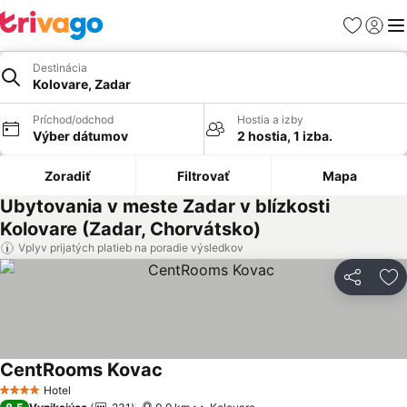
Obľúbené
Prihlási
Me
Destinácia
Kolovare, Zadar
Príchod/odchod
Hostia a izby
Výber dátumov
2 hostia, 1 izba.
Zoradiť
Filtrovať
Mapa
Ubytovania v meste Zadar v blízkosti
Kolovare (Zadar, Chorvátsko)
Vplyv prijatých platieb na poradie výsledkov
Zdieľať
Pr
CentRooms Kovac
Zobraziť ceny
Hotel
4 Počet hviezdičiek