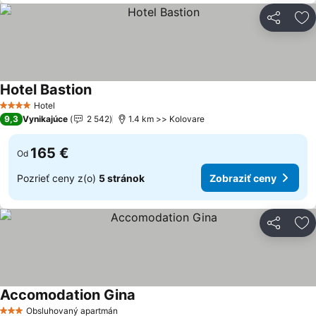
Zdieľať
Pr
Hotel Bastion
Zobraziť ceny
Hotel
4 Počet hviezdičiek
9,3
Vynikajúce
2 542
1.4 km >> Kolovare
165 €
Od
Pozrieť ceny z(o)
5 stránok
Zobraziť ceny
Zdieľať
Pr
Accomodation Gina
Zobraziť ceny
Obsluhovaný apartmán
3 Počet hviezdičiek