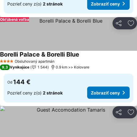
Pozrieť ceny z(o)
2 stránok
Zobraziť ceny
Obľúbená voľba
Zdieľať
Pr
Borelli Palace & Borelli Blue
Zobraziť ceny
Obsluhovaný apartmán
4 Počet hviezdičiek
9,3
Vynikajúce
1 544
0.9 km >> Kolovare
144 €
Od
Pozrieť ceny z(o)
2 stránok
Zobraziť ceny
Zdieľať
Pr