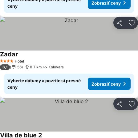
Zobraziť ceny
ceny
Zdieľať
Pr
Zadar
Zobraziť ceny
Hotel
4 Počet hviezdičiek
6,1
56
0.7 km >> Kolovare
Vyberte dátumy a pozrite si presné
Zobraziť ceny
ceny
Zdieľať
Pr
Villa de blue 2