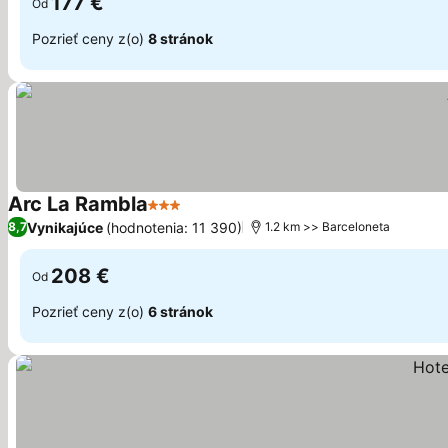
177 €
Od
Pozrieť ceny z(o)
8 stránok
Arc La Rambla
3 Počet hviezdičiek
Zobraziť ceny
Vynikajúce
(hodnotenia: 11 390)
8,7
1.2 km >> Barceloneta
208 €
Od
Pozrieť ceny z(o)
6 stránok