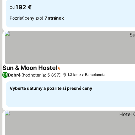
192 €
Od
Pozrieť ceny z(o)
7 stránok
Sun & Moon Hostel
1 Počet hviezdičiek
Zobraziť ceny
Dobré
(hodnotenia: 5 897)
7,6
1.3 km >> Barceloneta
Vyberte dátumy a pozrite si presné ceny