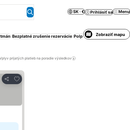
SK · €
Menu
Prihlásiť sa
Zobraziť mapu
rtmán
Bezplatné zrušenie rezervácie
Polpenzia
Celý dom/apartm
Vplyv prijatých platieb na poradie výsledkov
Pridať do obľúbených
Zdieľať