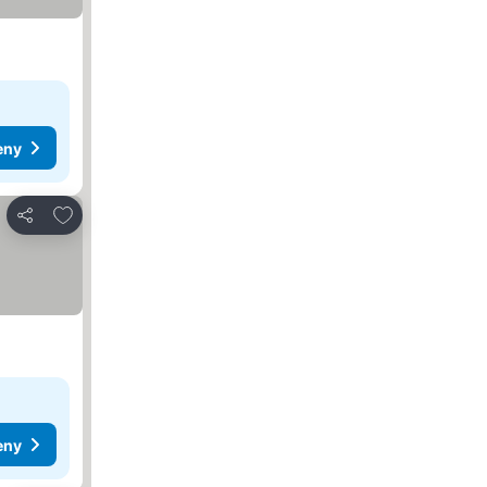
eny
Pridať do obľúbených
Zdieľať
eny