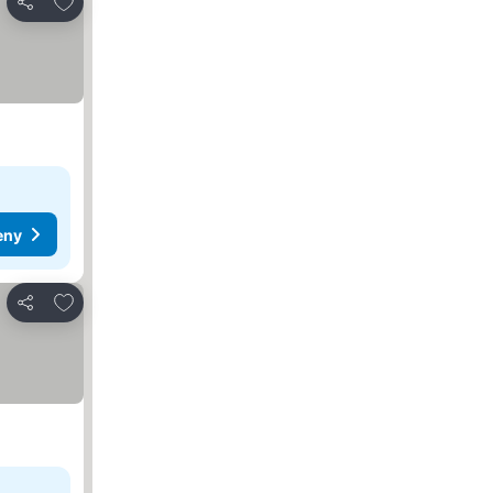
Zdieľať
eny
Pridať do obľúbených
Zdieľať