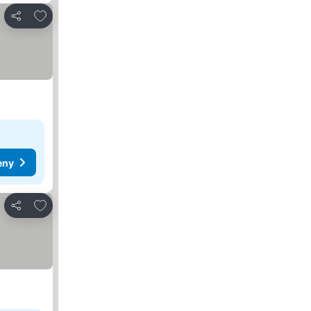
Pridať do obľúbených
Zdieľať
eny
Pridať do obľúbených
Zdieľať