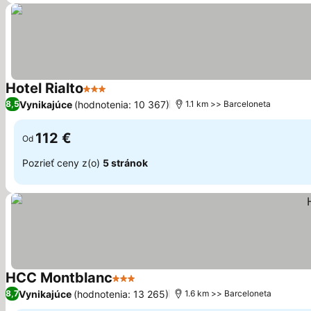
Hotel Rialto
3 Počet hviezdičiek
Zobraziť ceny
Vynikajúce
(hodnotenia: 10 367)
8,5
1.1 km >> Barceloneta
112 €
Od
Pozrieť ceny z(o)
5 stránok
HCC Montblanc
3 Počet hviezdičiek
Zobraziť ceny
Vynikajúce
(hodnotenia: 13 265)
8,7
1.6 km >> Barceloneta