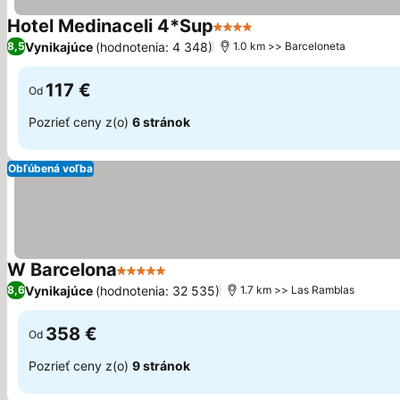
Hotel Medinaceli 4*Sup
4 Počet hviezdičiek
Zobraziť ceny
Vynikajúce
(hodnotenia: 4 348)
8,5
1.0 km >> Barceloneta
117 €
Od
Pozrieť ceny z(o)
6 stránok
Obľúbená voľba
W Barcelona
5 Počet hviezdičiek
Zobraziť ceny
Vynikajúce
(hodnotenia: 32 535)
8,6
1.7 km >> Las Ramblas
358 €
Od
Pozrieť ceny z(o)
9 stránok