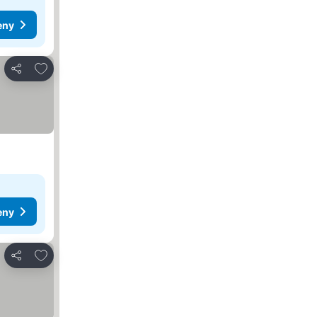
eny
Pridať do obľúbených
Zdieľať
eny
Pridať do obľúbených
Zdieľať