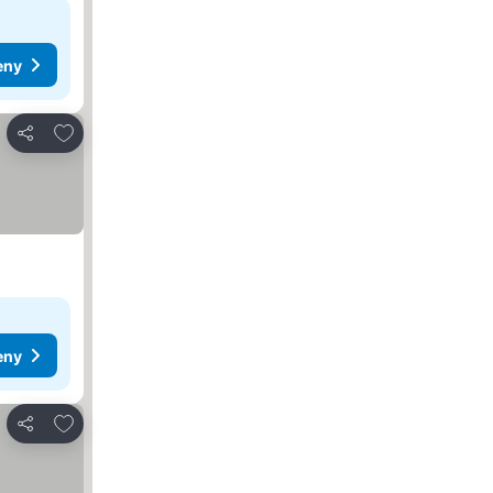
eny
Pridať do obľúbených
Zdieľať
eny
Pridať do obľúbených
Zdieľať