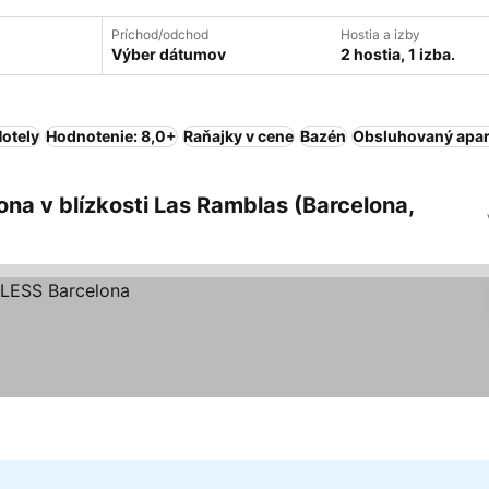
Príchod/odchod
Hostia a izby
Výber dátumov
2 hostia, 1 izba.
otely
Hodnotenie: 8,0+
Raňajky v cene
Bazén
Obsluhovaný apa
na v blízkosti Las Ramblas (Barcelona,