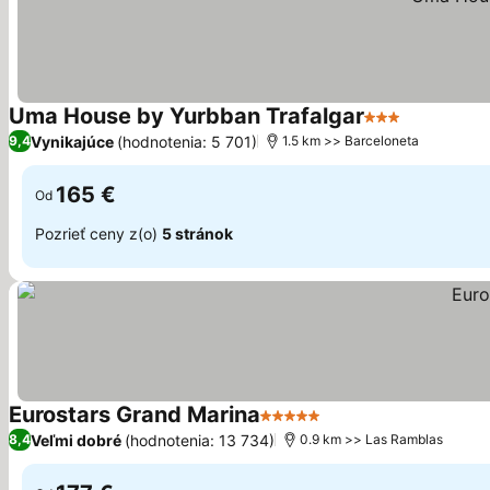
Uma House by Yurbban Trafalgar
3 Počet hviezd
Zobraziť 
Vynikajúce
(hodnotenia: 5 701)
9,4
1.5 km >> Barceloneta
165 €
Od
Pozrieť ceny z(o)
5 stránok
Eurostars Grand Marina
5 Počet hviezdičiek
Zobraziť ceny
Veľmi dobré
(hodnotenia: 13 734)
8,4
0.9 km >> Las Ramblas