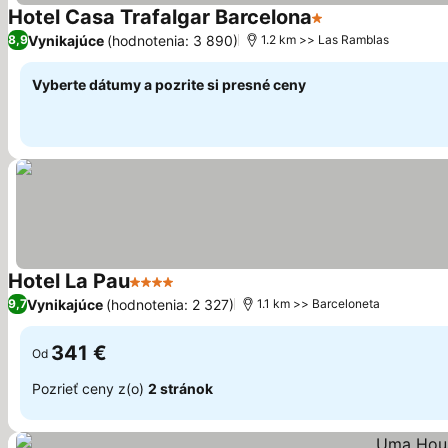
Hotel Casa Trafalgar Barcelona
1 Počet hviezdiči
Zobraziť ceny
Vynikajúce
(hodnotenia: 3 890)
8,9
1.2 km >> Las Ramblas
Vyberte dátumy a pozrite si presné ceny
Hotel La Pau
4 Počet hviezdičiek
Zobraziť ceny
Vynikajúce
(hodnotenia: 2 327)
9,7
1.1 km >> Barceloneta
341 €
Od
Pozrieť ceny z(o)
2 stránok