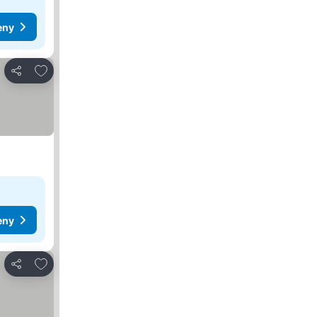
eny
Pridať do obľúbených
Zdieľať
eny
Pridať do obľúbených
Zdieľať