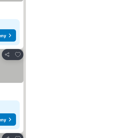
eny
Pridať do obľúbených
Zdieľať
eny
Pridať do obľúbených