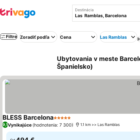
Destinácia
Filtre
Zoradiť podľa
Cena
Las Ramblas
H
Ubytovania v meste Barcelo
Španielsko)
BLESS Barcelona
5 Počet hviezdičiek
Zobraziť ceny
Vynikajúce
(hodnotenia: 7 300)
9,1
1.1 km >> Las Ramblas