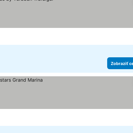
ičiek
ceny
Zobraziť c