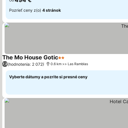
494 €
Od
Pozrieť ceny z(o)
4 stránok
The Mo House Gotic
2 Počet hviezdičiek
Zobraziť ceny
(hodnotenia: 2 072)
7,2
0.6 km >> Las Ramblas
Vyberte dátumy a pozrite si presné ceny