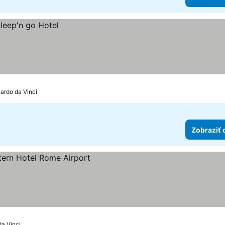
ardo da Vinci
Zobraziť 
čiek
da Vinci