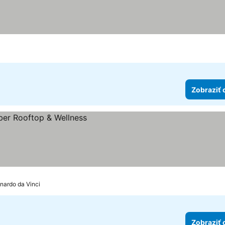
t hviezdičiek
Zobraziť 
k
nardo da Vinci
Zobraziť 