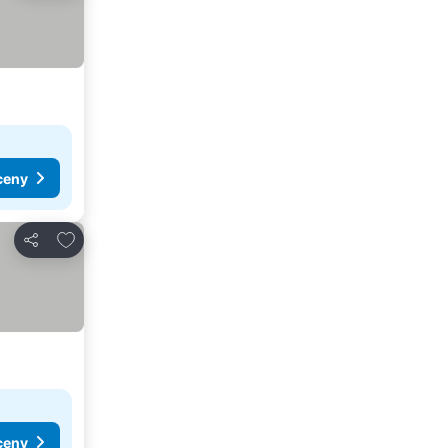
ceny
Pridať do obľúbených
Zdieľať
ceny