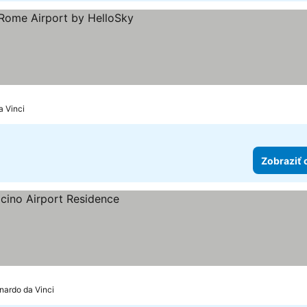
ezdičiek
a Vinci
Zobraziť 
ek
nardo da Vinci