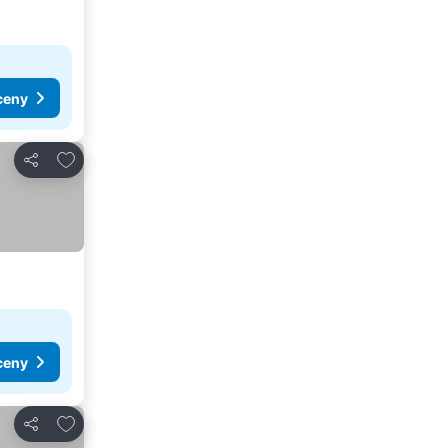
ceny
Pridať do obľúbených
Zdieľať
ceny
Pridať do obľúbených
Zdieľať