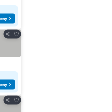
ceny
Pridať do obľúbených
Zdieľať
ceny
Pridať do obľúbených
Zdieľať