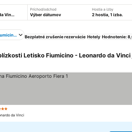
Príchod/odchod
Hostia a izby
Výber dátumov
2 hostia, 1 izba.
iumicino - Leonardo da Vinci
Bezplatné zrušenie rezervácie
Hotely
Hodnotenie: 8
ízkosti Letisko Fiumicino - Leonardo da Vinci
 Počet hviezdičiek
onardo da Vinci