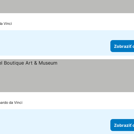
k
a Vinci
Zobraziť 
zdičiek
nardo da Vinci
Zobraziť 