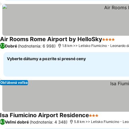
Air Rooms Rome Airport by HelloSky
4 Počet hvi
Dobré
(hodnotenia: 6 998)
7,7
1.8 km >> Letisko Fiumicino - Leonardo d
Vyberte dátumy a pozrite si presné ceny
Obľúbená voľba
Isa Fiumicino Airport Residence
3 Počet hviezdiči
Veľmi dobré
(hodnotenia: 4 348)
8,1
5.8 km >> Letisko Fiumicino - Leo