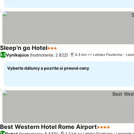
Sleep'n go Hotel
3 Počet hviezdičiek
Vynikajúce
(hodnotenia: 2 822)
8,5
4.3 km >> Letisko Fiumicino - Leon
Vyberte dátumy a pozrite si presné ceny
Best Western Hotel Rome Airport
4 Počet hviezdi
Dobré
(hodnotenia: 8 589)
7,8
4.3 km >> Letisko Fiumicino - Leonardo 