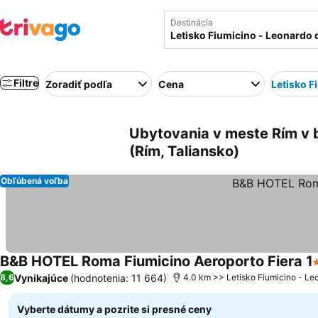
Destinácia
Filtre
Zoradiť podľa
Cena
Letisko F
Ubytovania v meste Rím v bl
(Rím, Taliansko)
Obľúbená voľba
B&B HOTEL Roma Fiumicino Aeroporto Fiera 1
3
Vynikajúce
(hodnotenia: 11 664)
8,6
4.0 km >> Letisko Fiumicino - Le
Vyberte dátumy a pozrite si presné ceny