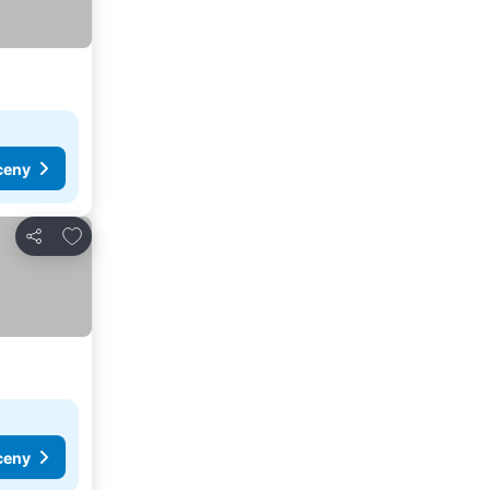
ceny
Pridať do obľúbených
Zdieľať
ceny