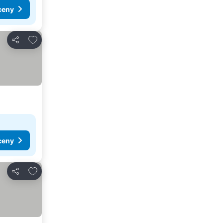
ceny
Pridať do obľúbených
Zdieľať
ceny
Pridať do obľúbených
Zdieľať