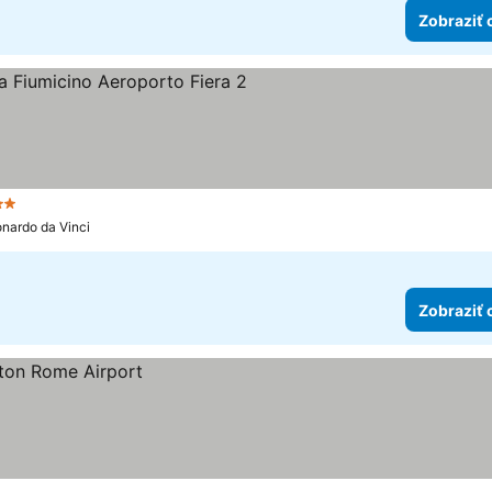
Zobraziť 
Počet hviezdičiek
onardo da Vinci
Zobraziť 