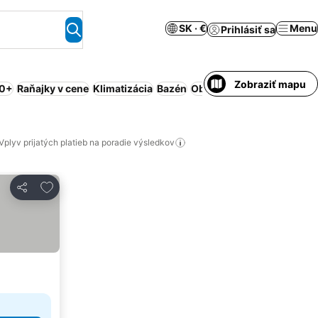
SK · €
Menu
Prihlásiť sa
Zobraziť mapu
,0+
Raňajky v cene
Klimatizácia
Bazén
Obsluhovaný apartmán
P
Vplyv prijatých platieb na poradie výsledkov
Pridať do obľúbených
Zdieľať