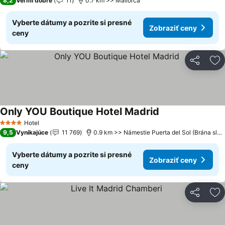
8,2
Veľmi dobré
11
0.7 km >> Mallorca
Vyberte dátumy a pozrite si presné
Zobraziť ceny
ceny
Zdieľať
Pr
Only YOU Boutique Hotel Madrid
Hotel
4 Počet hviezdičiek
9,5
Vynikajúce
11 769
0.9 km >> Námestie Puerta del Sol (Brána slnka)
Vyberte dátumy a pozrite si presné
Zobraziť ceny
ceny
Zdieľať
Pr