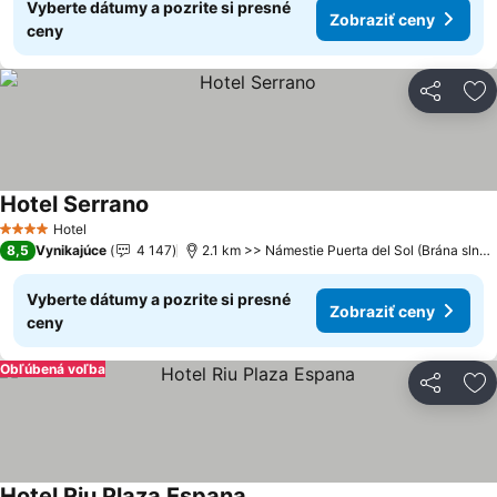
Vyberte dátumy a pozrite si presné
Zobraziť ceny
ceny
Zdieľať
Pr
Hotel Serrano
Hotel
4 Počet hviezdičiek
8,5
Vynikajúce
4 147
2.1 km >> Námestie Puerta del Sol (Brána slnka)
Vyberte dátumy a pozrite si presné
Zobraziť ceny
ceny
Obľúbená voľba
Zdieľať
Pr
Hotel Riu Plaza Espana