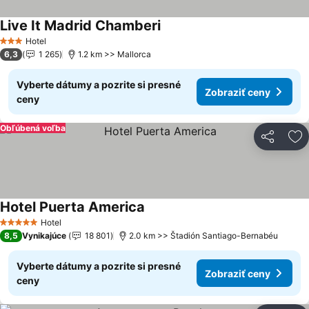
Live It Madrid Chamberi
Hotel
3 Počet hviezdičiek
6,3
1 265
1.2 km >> Mallorca
Vyberte dátumy a pozrite si presné
Zobraziť ceny
ceny
Obľúbená voľba
Zdieľať
Pr
Hotel Puerta America
Hotel
5 Počet hviezdičiek
8,5
Vynikajúce
18 801
2.0 km >> Štadión Santiago-Bernabéu
Vyberte dátumy a pozrite si presné
Zobraziť ceny
ceny