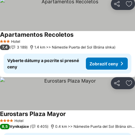
Zdieľať
Pr
Apartamentos Recoletos
Hotel
3 Počet hviezdičiek
7,4
3 189
1.4 km >> Námestie Puerta del Sol (Brána slnka)
Vyberte dátumy a pozrite si presné
Zobraziť ceny
ceny
Zdieľať
Pr
Eurostars Plaza Mayor
Hotel
4 Počet hviezdičiek
8,5
Vynikajúce
6 405
0.4 km >> Námestie Puerta del Sol (Brána slnka)