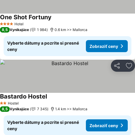
One Shot Fortuny
Hotel
4 Počet hviezdičiek
8,5
Vynikajúce
1 984
0.6 km >> Mallorca
Vyberte dátumy a pozrite si presné
Zobraziť ceny
ceny
Zdieľať
Pr
Bastardo Hostel
Hostel
2 Počet hviezdičiek
8,5
Vynikajúce
7 345
1.4 km >> Mallorca
Vyberte dátumy a pozrite si presné
Zobraziť ceny
ceny