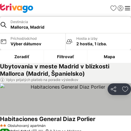
Obľúbené
Prihlási
Me
Destinácia
Mallorca, Madrid
Príchod/odchod
Hostia a izby
Výber dátumov
2 hostia, 1 izba.
Zoradiť
Filtrovať
Mapa
Ubytovania v meste Madrid v blízkosti
Mallorca (Madrid, Španielsko)
Vplyv prijatých platieb na poradie výsledkov
Zdieľať
Pr
Habitaciones General Diaz Porlier
Obsluhovaný apartmán
2 Počet hviezdičiek