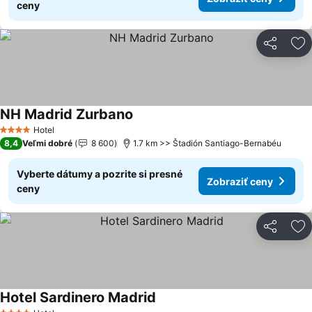
ceny
Zdieľať
Pr
NH Madrid Zurbano
Hotel
4 Počet hviezdičiek
8,4
Veľmi dobré
8 600
1.7 km >> Štadión Santiago-Bernabéu
Vyberte dátumy a pozrite si presné
Zobraziť ceny
ceny
Zdieľať
Pr
Hotel Sardinero Madrid