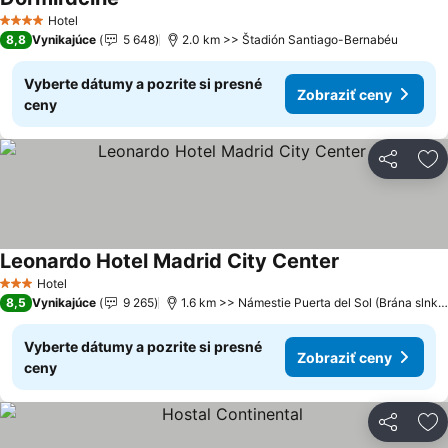
Hotel
4 Počet hviezdičiek
8,8
Vynikajúce
5 648
2.0 km >> Štadión Santiago-Bernabéu
Vyberte dátumy a pozrite si presné
Zobraziť ceny
ceny
Zdieľať
Pr
Leonardo Hotel Madrid City Center
Hotel
3 Počet hviezdičiek
8,5
Vynikajúce
9 265
1.6 km >> Námestie Puerta del Sol (Brána slnka)
Vyberte dátumy a pozrite si presné
Zobraziť ceny
ceny
Zdieľať
Pr