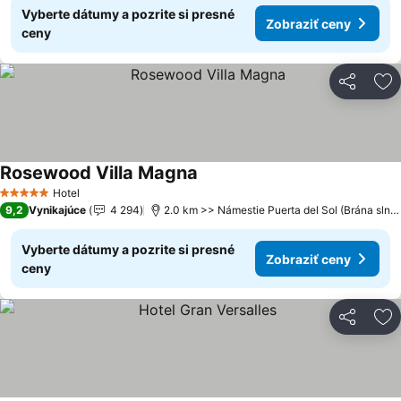
Vyberte dátumy a pozrite si presné
Zobraziť ceny
ceny
Zdieľať
Pr
Rosewood Villa Magna
Hotel
5 Počet hviezdičiek
9,2
Vynikajúce
4 294
2.0 km >> Námestie Puerta del Sol (Brána slnka)
Vyberte dátumy a pozrite si presné
Zobraziť ceny
ceny
Zdieľať
Pr