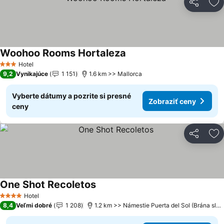
Zdieľať
Pr
Woohoo Rooms Hortaleza
Hotel
3 Počet hviezdičiek
9,2
Vynikajúce
1 151
1.6 km >> Mallorca
Vyberte dátumy a pozrite si presné
Zobraziť ceny
ceny
Zdieľať
Pr
One Shot Recoletos
Hotel
4 Počet hviezdičiek
8,4
Veľmi dobré
1 208
1.2 km >> Námestie Puerta del Sol (Brána slnka)