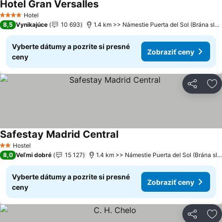
Hotel Gran Versalles
Hotel
4 Počet hviezdičiek
8,5
Vynikajúce
10 693
1.4 km >> Námestie Puerta del Sol (Brána slnka)
Vyberte dátumy a pozrite si presné
Zobraziť ceny
ceny
Zdieľať
Pr
Safestay Madrid Central
Hostel
2 Počet hviezdičiek
8,0
Veľmi dobré
15 127
1.4 km >> Námestie Puerta del Sol (Brána slnka)
Vyberte dátumy a pozrite si presné
Zobraziť ceny
ceny
Zdieľať
Pr