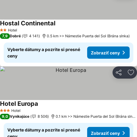
Hostal Continental
Hotel
2 Počet hviezdičiek
7,9
Dobré
4 141
0.5 km >> Námestie Puerta del Sol (Brána slnka)
Vyberte dátumy a pozrite si presné
Zobraziť ceny
ceny
Zdieľať
Pr
Hotel Europa
Hotel
3 Počet hviezdičiek
9,0
Vynikajúce
8 506
0.1 km >> Námestie Puerta del Sol (Brána slnka)
Vyberte dátumy a pozrite si presné
Zobraziť ceny
ceny