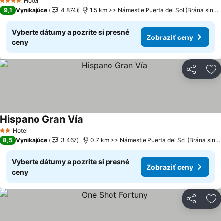
Hotel
4 Počet hviezdičiek
9,1
Vynikajúce
4 874
1.5 km >> Námestie Puerta del Sol (Brána slnka)
Vyberte dátumy a pozrite si presné
Zobraziť ceny
ceny
Zdieľať
Pr
Hispano Gran Vía
Hotel
2 Počet hviezdičiek
8,5
Vynikajúce
3 467
0.7 km >> Námestie Puerta del Sol (Brána slnka)
Vyberte dátumy a pozrite si presné
Zobraziť ceny
ceny
Zdieľať
Pr