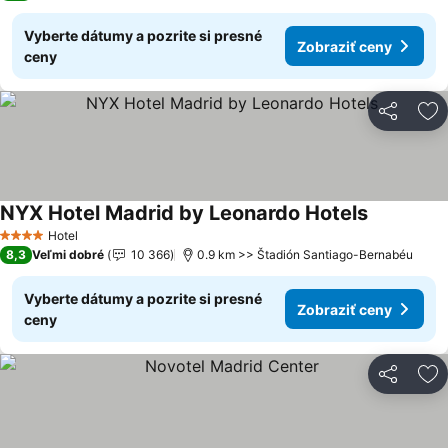
Vyberte dátumy a pozrite si presné
Zobraziť ceny
ceny
Zdieľať
Pr
NYX Hotel Madrid by Leonardo Hotels
Hotel
4 Počet hviezdičiek
8,3
Veľmi dobré
10 366
0.9 km >> Štadión Santiago-Bernabéu
Vyberte dátumy a pozrite si presné
Zobraziť ceny
ceny
Zdieľať
Pr