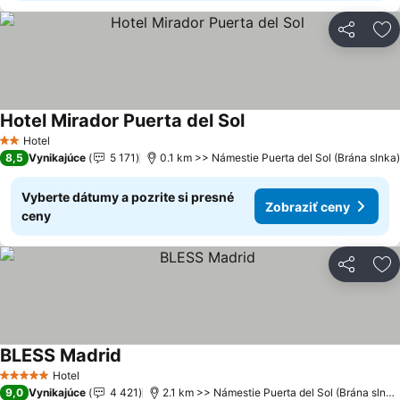
Zdieľať
Pr
Hotel Mirador Puerta del Sol
Hotel
2 Počet hviezdičiek
8,5
Vynikajúce
5 171
0.1 km >> Námestie Puerta del Sol (Brána slnka)
Vyberte dátumy a pozrite si presné
Zobraziť ceny
ceny
Zdieľať
Pr
BLESS Madrid
Hotel
5 Počet hviezdičiek
9,0
Vynikajúce
4 421
2.1 km >> Námestie Puerta del Sol (Brána slnka)