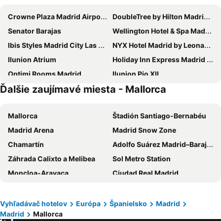
Crowne Plaza Madrid Airport By Ihg
DoubleTree by Hilton Madrid-Prado
Senator Barajas
Wellington Hotel & Spa Madrid
Ibis Styles Madrid City Las Ventas
NYX Hotel Madrid by Leonardo Hotels
Ilunion Atrium
Holiday Inn Express Madrid - Airport By Ihg
Optimi Rooms Madrid
Ilunion Pio XII
Ďalšie zaujímavé miesta - Mallorca
Hilton Madrid Airport
ibis budget Madrid Calle Alcalá
Intercontinental Hotels Madrid By Ihg
Relais & Châteaux Hotel Orfila
Mallorca
Štadión Santiago-Bernabéu
Casa de Las Artes Meliá Collection
Hotel Puerta de Toledo
Madrid Arena
Madrid Snow Zone
Hotel Riu Plaza Espana
Hotel Zentral Castellana Norte
Chamartín
Adolfo Suárez Madrid–Barajas Airport
Novotel Madrid City Las Ventas
Novotel Madrid Feria and Airport
Záhrada Calixto a Melibea
Sol Metro Station
ibis budget Madrid Aeropuerto
Eurostars Plaza Mayor
Moncloa-Aravaca
Ciudad Real Madrid
Hotel Puerta America
Holiday Inn Express Madrid Leganes
Sol
Villaverde
Leonardo Hotel Madrid City Center
Exe Convention Plaza Madrid
Aeropuerto
Chamberí
Grupotel Mayorazgo
Eurostars Puerta Madrid
Vyhľadávač hotelov
Európa
Španielsko
Madrid
Madrid
Mallorca
Santiago Bernabéu Metro Station
Metropolitano Club Deportivo
Axel Hotel Madrid
Petit Palace Plaza Mayor