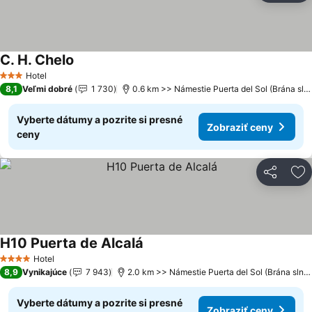
C. H. Chelo
Hotel
3 Počet hviezdičiek
8,1
Veľmi dobré
1 730
0.6 km >> Námestie Puerta del Sol (Brána slnka)
Vyberte dátumy a pozrite si presné
Zobraziť ceny
ceny
Zdieľať
Pr
H10 Puerta de Alcalá
Hotel
4 Počet hviezdičiek
8,9
Vynikajúce
7 943
2.0 km >> Námestie Puerta del Sol (Brána slnka)
Vyberte dátumy a pozrite si presné
Zobraziť ceny