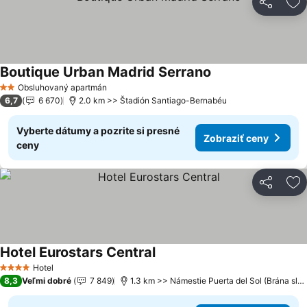
Zdieľať
Pr
Boutique Urban Madrid Serrano
Obsluhovaný apartmán
2 Počet hviezdičiek
6,7
6 670
2.0 km >> Štadión Santiago-Bernabéu
Vyberte dátumy a pozrite si presné
Zobraziť ceny
ceny
Zdieľať
Pr
Hotel Eurostars Central
Hotel
4 Počet hviezdičiek
8,3
Veľmi dobré
7 849
1.3 km >> Námestie Puerta del Sol (Brána slnka)