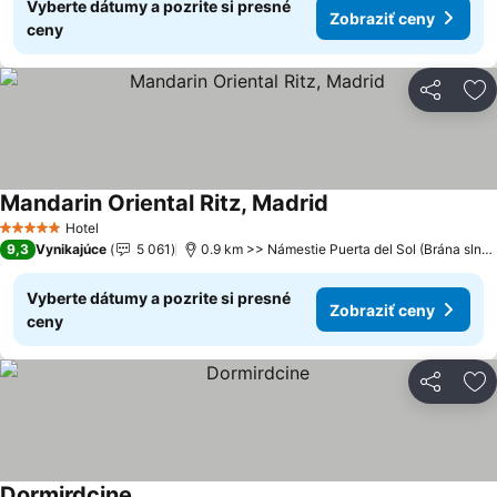
Vyberte dátumy a pozrite si presné
Zobraziť ceny
ceny
Zdieľať
Pr
Mandarin Oriental Ritz, Madrid
Hotel
5 Počet hviezdičiek
9,3
Vynikajúce
5 061
0.9 km >> Námestie Puerta del Sol (Brána slnka)
Vyberte dátumy a pozrite si presné
Zobraziť ceny
ceny
Zdieľať
Pr
Dormirdcine