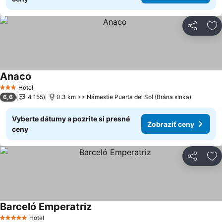
Zdieľať
Pr
Anaco
Hotel
3 Počet hviezdičiek
6,6
4 155
0.3 km >> Námestie Puerta del Sol (Brána slnka)
Vyberte dátumy a pozrite si presné
Zobraziť ceny
ceny
Zdieľať
Pr
Barceló Emperatriz
Hotel
5 Počet hviezdičiek