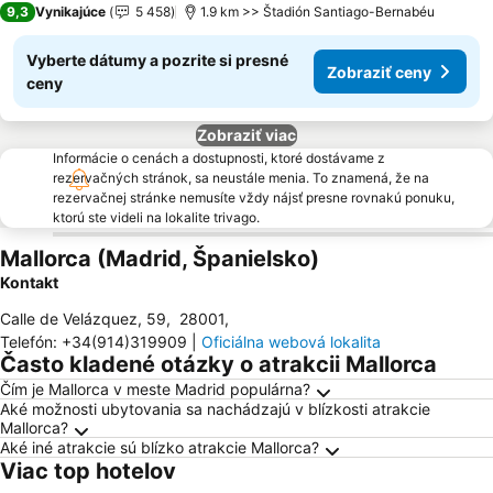
9,3
Vynikajúce
5 458
1.9 km >> Štadión Santiago-Bernabéu
Vyberte dátumy a pozrite si presné
Zobraziť ceny
ceny
Zobraziť viac
Informácie o cenách a dostupnosti, ktoré dostávame z
rezervačných stránok, sa neustále menia. To znamená, že na
rezervačnej stránke nemusíte vždy nájsť presne rovnakú ponuku,
ktorú ste videli na lokalite trivago.
Mallorca (Madrid, Španielsko)
Kontakt
Calle de Velázquez, 59
,
28001
,
Telefón
:
+34(914)319909
|
Oficiálna webová lokalita
Často kladené otázky o atrakcii Mallorca
Čím je Mallorca v meste Madrid populárna?
Aké možnosti ubytovania sa nachádzajú v blízkosti atrakcie
Mallorca?
Aké iné atrakcie sú blízko atrakcie Mallorca?
Viac top hotelov