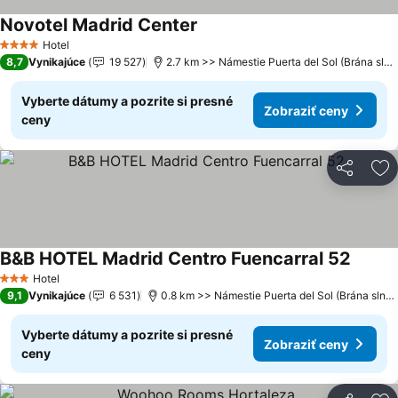
Novotel Madrid Center
Hotel
4 Počet hviezdičiek
8,7
Vynikajúce
19 527
2.7 km >> Námestie Puerta del Sol (Brána slnka)
Vyberte dátumy a pozrite si presné
Zobraziť ceny
ceny
Zdieľať
Pr
B&B HOTEL Madrid Centro Fuencarral 52
Hotel
3 Počet hviezdičiek
9,1
Vynikajúce
6 531
0.8 km >> Námestie Puerta del Sol (Brána slnka)
Vyberte dátumy a pozrite si presné
Zobraziť ceny
ceny