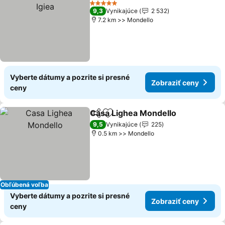
Zobr
5 Počet hviezdičiek
9,3
Vynikajúce
2 532
7.2 km >> Mondello
Vyberte dátumy a pozrite si presné
Zobraziť ceny
ceny
Casa Lighea Mondello
Zdieľať
Pridať do obľúbených
Zobr
9,5
Vynikajúce
225
0.5 km >> Mondello
Obľúbená voľba
Vyberte dátumy a pozrite si presné
Zobraziť ceny
ceny