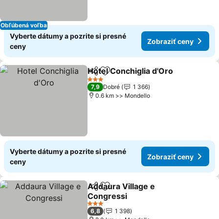
Obľúbená voľba
Vyberte dátumy a pozrite si presné
Zobraziť ceny
ceny
Hotel Conchiglia d'Oro
Zdieľať
Pridať do obľúbených
Zob
3 Počet hviezdičiek
7,9
Dobré
1 366
0.6 km >> Mondello
Vyberte dátumy a pozrite si presné
Zobraziť ceny
ceny
Addaura Village e
Zdieľať
Pridať do obľúbených
Congressi
Zobraziť ceny
3 Počet hviezdičiek
6,8
1 398