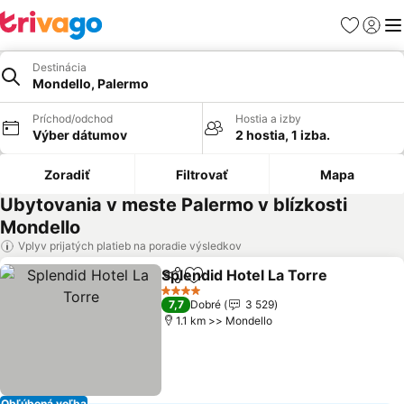
Obľúbené
Prihlási
Me
Destinácia
Mondello, Palermo
Príchod/odchod
Hostia a izby
Výber dátumov
2 hostia, 1 izba.
Zoradiť
Filtrovať
Mapa
Ubytovania v meste Palermo v blízkosti
Mondello
Vplyv prijatých platieb na poradie výsledkov
Splendid Hotel La Torre
Zdieľať
Pridať do obľúbených
Zo
4 Počet hviezdičiek
7,7
Dobré
3 529
1.1 km >> Mondello
Obľúbená voľba