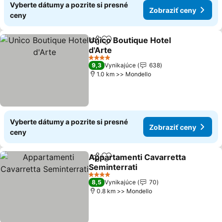
Vyberte dátumy a pozrite si presné
Zobraziť ceny
ceny
Unìco Boutique Hotel
Zdieľať
Pridať do obľúbených
d'Arte
Zobraziť ceny
4 Počet hviezdičiek
9,3
Vynikajúce
638
1.0 km >> Mondello
Vyberte dátumy a pozrite si presné
Zobraziť ceny
ceny
Appartamenti Cavarretta
Zdieľať
Pridať do obľúbených
Seminterrati
Zobraziť ceny
4 Počet hviezdičiek
8,5
Vynikajúce
70
0.8 km >> Mondello