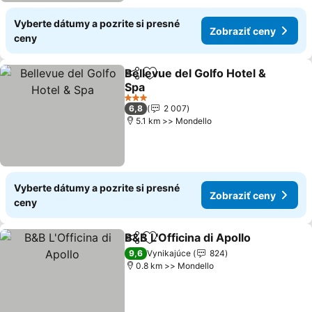
Vyberte dátumy a pozrite si presné
Zobraziť ceny
ceny
Bellevue del Golfo Hotel &
Zdieľať
Pridať do obľúbených
Spa
Zobraziť ceny
3 Počet hviezdičiek
6,8
2 007
5.1 km >> Mondello
Vyberte dátumy a pozrite si presné
Zobraziť ceny
ceny
B&B L'Officina di Apollo
Zdieľať
Pridať do obľúbených
Zob
9,6
Vynikajúce
824
0.8 km >> Mondello