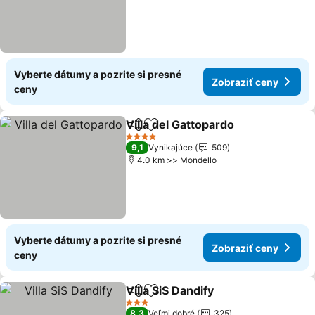
Vyberte dátumy a pozrite si presné
Zobraziť ceny
ceny
Villa del Gattopardo
Zdieľať
Pridať do obľúbených
Zobraz
4 Počet hviezdičiek
9,1
Vynikajúce
509
4.0 km >> Mondello
Vyberte dátumy a pozrite si presné
Zobraziť ceny
ceny
Villa SiS Dandify
Zdieľať
Pridať do obľúbených
Zobraziť c
3 Počet hviezdičiek
8,3
Veľmi dobré
325