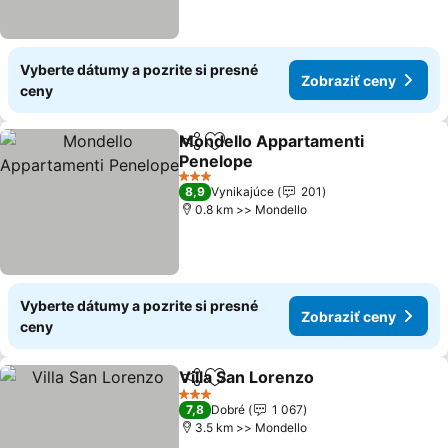
Vyberte dátumy a pozrite si presné
Zobraziť ceny
ceny
Mondello Appartamenti
Zdieľať
Pridať do obľúbených
Penelope
Zobraziť ceny
3 Počet hviezdičiek
8,9
Vynikajúce
201
0.8 km >> Mondello
Vyberte dátumy a pozrite si presné
Zobraziť ceny
ceny
Villa San Lorenzo
Zdieľať
Pridať do obľúbených
Zobraziť
3 Počet hviezdičiek
7,8
Dobré
1 067
3.5 km >> Mondello