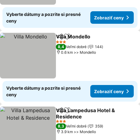
Vyberte dátumy a pozrite si presné
Zobraziť ceny
ceny
Villa Mondello
Zdieľať
Pridať do obľúbených
Zobraziť ce
3 Počet hviezdičiek
8,4
Veľmi dobré
144
0.6 km >> Mondello
Vyberte dátumy a pozrite si presné
Zobraziť ceny
ceny
Villa Lampedusa Hotel &
Zdieľať
Pridať do obľúbených
Residence
Zobraziť ceny
3 Počet hviezdičiek
8,3
Veľmi dobré
359
3.9 km >> Mondello