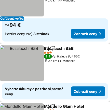
2.0 km >> Mondello
Obľúbená voľba
94 €
Od
Pozrieť ceny z(o)
8 stránok
Zobraziť ceny
Busalacchi B&B
Zdieľať
Pridať do obľúbených
Zobraziť c
3 Počet hviezdičiek
8,9
Vynikajúce
650
0.6 km >> Mondello
Vyberte dátumy a pozrite si presné
Zobraziť ceny
ceny
Mondello Glam Hotel
Zdieľať
Pridať do obľúbených
Zobra