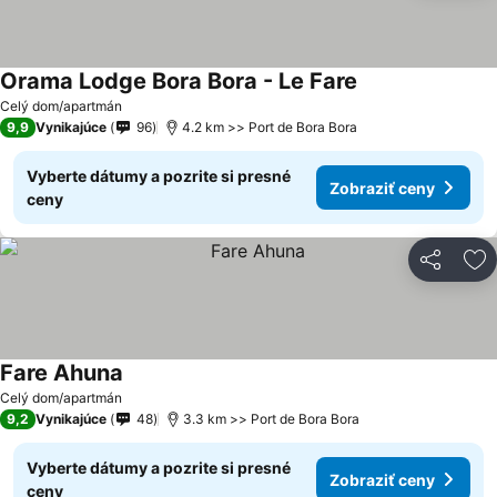
Orama Lodge Bora Bora - Le Fare
Zobraziť ceny
Celý dom/apartmán
9,9
Vynikajúce
96
4.2 km >> Port de Bora Bora
Vyberte dátumy a pozrite si presné
Zobraziť ceny
ceny
Zdieľať
Pr
Fare Ahuna
Zobraziť ceny
Celý dom/apartmán
9,2
Vynikajúce
48
3.3 km >> Port de Bora Bora
Vyberte dátumy a pozrite si presné
Zobraziť ceny
ceny