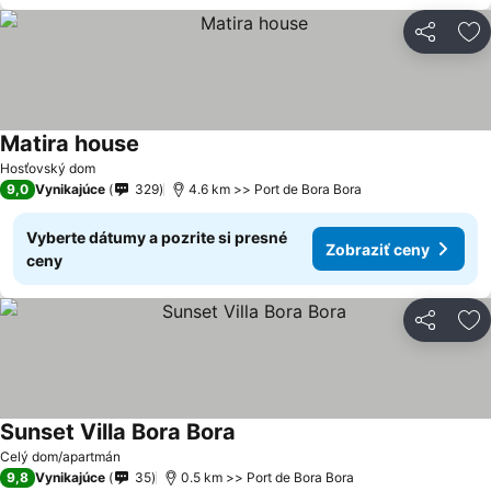
Zdieľať
Pr
Matira house
Zobraziť ceny
Hosťovský dom
9,0
Vynikajúce
329
4.6 km >> Port de Bora Bora
Vyberte dátumy a pozrite si presné
Zobraziť ceny
ceny
Zdieľať
Pr
Sunset Villa Bora Bora
Zobraziť ceny
Celý dom/apartmán
9,8
Vynikajúce
35
0.5 km >> Port de Bora Bora