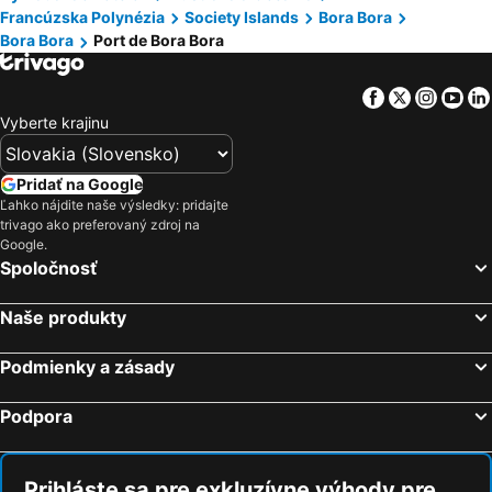
Francúzska Polynézia
Society Islands
Bora Bora
Bora Bora
Port de Bora Bora
Facebook
Twitter
Insta
Yo
Vyberte krajinu
Pridať na Google
Ľahko nájdite naše výsledky: pridajte
trivago ako preferovaný zdroj na
Google.
Spoločnosť
Naše produkty
Podmienky a zásady
Podpora
Prihláste sa pre exkluzívne výhody pre