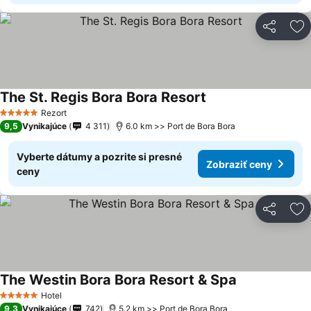
Zdieľať
Pr
The St. Regis Bora Bora Resort
Zobraziť ceny
Rezort
5 Počet hviezdičiek
9,5
Vynikajúce
4 311
6.0 km >> Port de Bora Bora
Vyberte dátumy a pozrite si presné
Zobraziť ceny
ceny
Zdieľať
Pr
The Westin Bora Bora Resort & Spa
Zobraziť ceny
Hotel
5 Počet hviezdičiek
9,3
Vynikajúce
742
5.2 km >> Port de Bora Bora