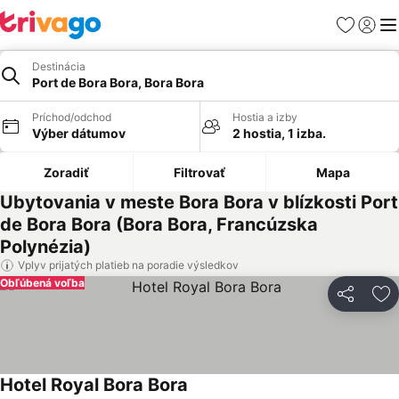
Obľúbené
Prihlási
Me
Destinácia
Port de Bora Bora, Bora Bora
Príchod/odchod
Hostia a izby
Výber dátumov
2 hostia, 1 izba.
Zoradiť
Filtrovať
Mapa
Ubytovania v meste Bora Bora v blízkosti Port
de Bora Bora (Bora Bora, Francúzska
Polynézia)
Vplyv prijatých platieb na poradie výsledkov
Obľúbená voľba
Zdieľať
Pr
Hotel Royal Bora Bora
Zobraziť ceny