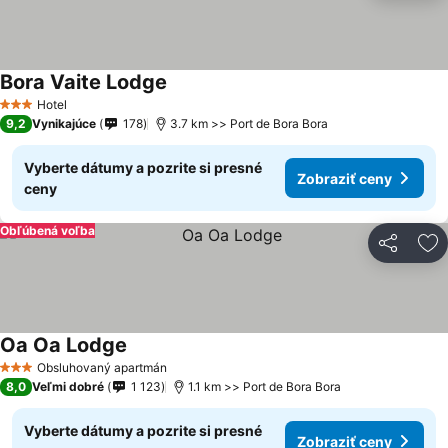
Bora Vaite Lodge
Zobraziť ceny
Hotel
3 Počet hviezdičiek
9,2
Vynikajúce
178
3.7 km >> Port de Bora Bora
Vyberte dátumy a pozrite si presné
Zobraziť ceny
ceny
Obľúbená voľba
Zdieľať
Pr
Oa Oa Lodge
Zobraziť ceny
Obsluhovaný apartmán
3 Počet hviezdičiek
8,0
Veľmi dobré
1 123
1.1 km >> Port de Bora Bora
Vyberte dátumy a pozrite si presné
Zobraziť ceny