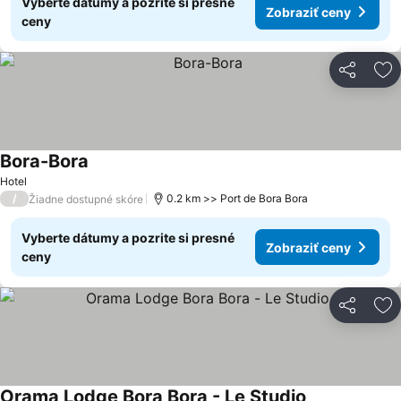
Vyberte dátumy a pozrite si presné
Zobraziť ceny
ceny
Zdieľať
Pr
Bora-Bora
Zobraziť ceny
Hotel
/
0.2 km >> Port de Bora Bora
Žiadne dostupné skóre
Vyberte dátumy a pozrite si presné
Zobraziť ceny
ceny
Zdieľať
Pr
Orama Lodge Bora Bora - Le Studio