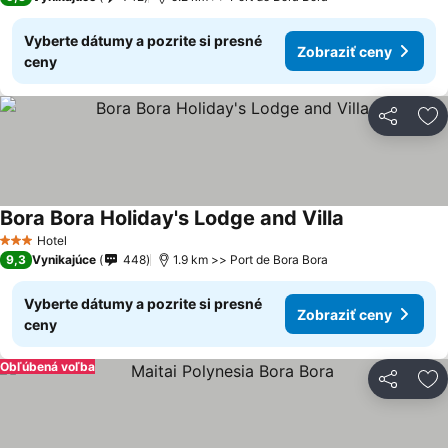
Vyberte dátumy a pozrite si presné
Zobraziť ceny
ceny
Zdieľať
Pr
Bora Bora Holiday's Lodge and Villa
Zobraziť ceny
Hotel
3 Počet hviezdičiek
9,3
Vynikajúce
448
1.9 km >> Port de Bora Bora
Vyberte dátumy a pozrite si presné
Zobraziť ceny
ceny
Obľúbená voľba
Zdieľať
Pr