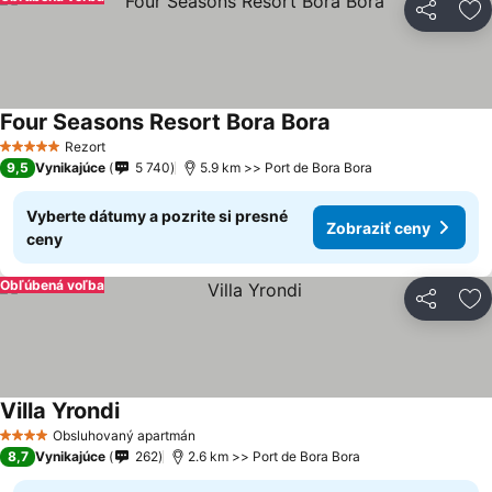
Zdieľať
Pr
Four Seasons Resort Bora Bora
Zobraziť ceny
Rezort
5 Počet hviezdičiek
9,5
Vynikajúce
5 740
5.9 km >> Port de Bora Bora
Vyberte dátumy a pozrite si presné
Zobraziť ceny
ceny
Obľúbená voľba
Zdieľať
Pr
Villa Yrondi
Zobraziť ceny
Obsluhovaný apartmán
4 Počet hviezdičiek
8,7
Vynikajúce
262
2.6 km >> Port de Bora Bora