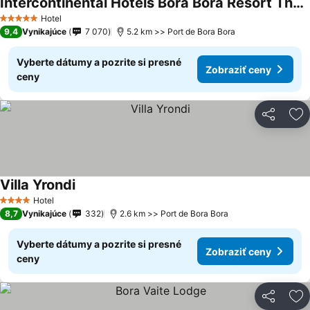
Intercontinental Hotels Bora Bora Resort Thalasso Spa By Ihg
Zobraziť ceny
Hotel
5 Počet hviezdičiek
9,4
Vynikajúce
7 070
5.2 km >> Port de Bora Bora
Vyberte dátumy a pozrite si presné
Zobraziť ceny
ceny
Zdieľať
Pr
Villa Yrondi
Zobraziť ceny
Hotel
4 Počet hviezdičiek
8,7
Vynikajúce
332
2.6 km >> Port de Bora Bora
Vyberte dátumy a pozrite si presné
Zobraziť ceny
ceny
Zdieľať
Pr