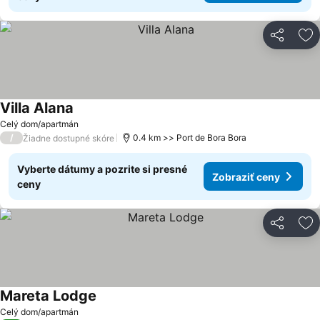
Zdieľať
Pr
Villa Alana
Zobraziť ceny
Celý dom/apartmán
/
0.4 km >> Port de Bora Bora
Žiadne dostupné skóre
Vyberte dátumy a pozrite si presné
Zobraziť ceny
ceny
Zdieľať
Pr
Mareta Lodge
Zobraziť ceny
Celý dom/apartmán