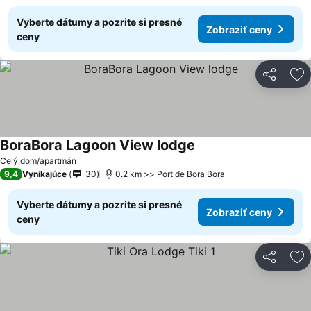
Vyberte dátumy a pozrite si presné
Zobraziť ceny
ceny
Zdieľať
Pr
BoraBora Lagoon View lodge
Zobraziť ceny
Celý dom/apartmán
9,4
Vynikajúce
30
0.2 km >> Port de Bora Bora
Vyberte dátumy a pozrite si presné
Zobraziť ceny
ceny
Zdieľať
Pr