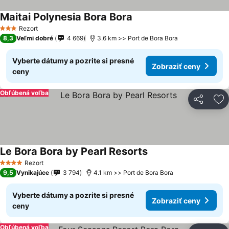
Maitai Polynesia Bora Bora
Zobraziť ceny
Rezort
3 Počet hviezdičiek
8,3
Veľmi dobré
4 669
3.6 km >> Port de Bora Bora
Vyberte dátumy a pozrite si presné
Zobraziť ceny
ceny
Obľúbená voľba
Zdieľať
Pr
Le Bora Bora by Pearl Resorts
Zobraziť ceny
Rezort
4 Počet hviezdičiek
9,5
Vynikajúce
3 794
4.1 km >> Port de Bora Bora
Vyberte dátumy a pozrite si presné
Zobraziť ceny
ceny
Obľúbená voľba