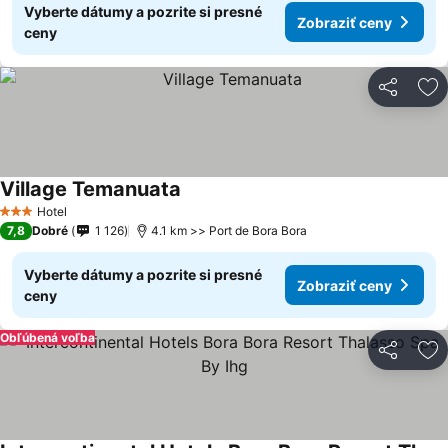
Vyberte dátumy a pozrite si presné
Zobraziť ceny
ceny
Zdieľať
Pr
Village Temanuata
Zobraziť ceny
Hotel
3 Počet hviezdičiek
7,8
Dobré
1 126
4.1 km >> Port de Bora Bora
Vyberte dátumy a pozrite si presné
Zobraziť ceny
ceny
Obľúbená voľba
Zdieľať
Pr