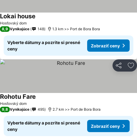
Lokai house
Zobraziť ceny
Hosťovský dom
8,9
Vynikajúce
148
1.3 km >> Port de Bora Bora
Vyberte dátumy a pozrite si presné
Zobraziť ceny
ceny
Zdieľať
Pr
Rohotu Fare
Zobraziť ceny
Hosťovský dom
9,8
Vynikajúce
495
2.7 km >> Port de Bora Bora
Vyberte dátumy a pozrite si presné
Zobraziť ceny
ceny