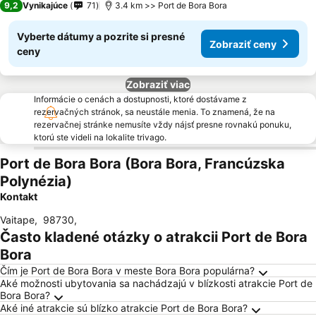
9,2
Vynikajúce
71
3.4 km >> Port de Bora Bora
Vyberte dátumy a pozrite si presné
Zobraziť ceny
ceny
Zobraziť viac
Informácie o cenách a dostupnosti, ktoré dostávame z
rezervačných stránok, sa neustále menia. To znamená, že na
rezervačnej stránke nemusíte vždy nájsť presne rovnakú ponuku,
ktorú ste videli na lokalite trivago.
Port de Bora Bora (Bora Bora, Francúzska
Polynézia)
Kontakt
Vaitape
,
98730
,
Často kladené otázky o atrakcii Port de Bora
Bora
Čím je Port de Bora Bora v meste Bora Bora populárna?
Aké možnosti ubytovania sa nachádzajú v blízkosti atrakcie Port de
Bora Bora?
Aké iné atrakcie sú blízko atrakcie Port de Bora Bora?