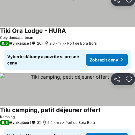
Zdieľať
Pr
Tiki Ora Lodge - HURA
Zobraziť ceny
Celý dom/apartmán
9,5
Vynikajúce
26
2.6 km >> Port de Bora Bora
Vyberte dátumy a pozrite si presné
Zobraziť ceny
ceny
Zdieľať
Pr
Tiki camping, petit déjeuner offert
Zobraziť ceny
Kemping
9,5
Vynikajúce
8
2.4 km >> Port de Bora Bora