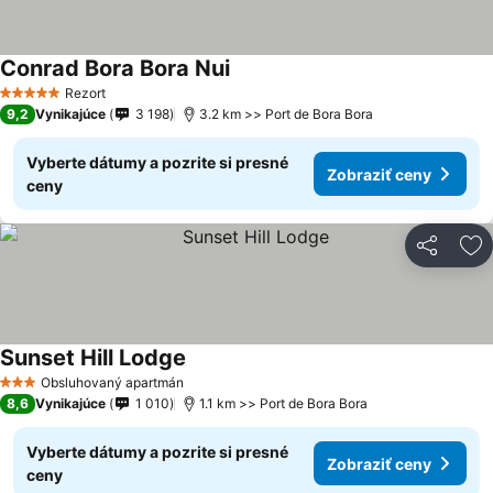
Conrad Bora Bora Nui
Zobraziť ceny
Rezort
5 Počet hviezdičiek
9,2
Vynikajúce
3 198
3.2 km >> Port de Bora Bora
Vyberte dátumy a pozrite si presné
Zobraziť ceny
ceny
Zdieľať
Pr
Sunset Hill Lodge
Zobraziť ceny
Obsluhovaný apartmán
3 Počet hviezdičiek
8,6
Vynikajúce
1 010
1.1 km >> Port de Bora Bora
Vyberte dátumy a pozrite si presné
Zobraziť ceny
ceny