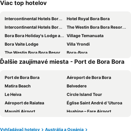
Viac top hotelov
Intercontinental Hotels Bora Bora Le Moana Resort By Ihg
Hotel Royal Bora Bora
Intercontinental Hotels Bora Bora Resort Thalasso Spa By Ihg
The Westin Bora Bora Resort & Spa
Bora Bora Holiday's Lodge and Villa
Village Temanuata
Bora Vaite Lodge
Villa Yrondi
The Westin Bora Bora Resort & Spa
Bora-Bora
Ďalšie zaujímavé miesta - Port de Bora Bora
Bora Bora Lagoon Resort & Spa
Sofitel Bora Bora Marara Beach Resort
Eden Beach Hotel Bora Bora
Sofitel Bora Bora Private Island
Port de Bora Bora
Aéroport de Bora Bora
Fare Oeden
Matira Beach
Belvedere
Le Heiva
Circle Island Tour
Aéroport de Raiatea
Église Saint André d 'Uturoa
Maupiti Airport
Huahine – Fare Airport
Vyhľadávač hotelov
Austrália a Oceánia