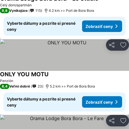
Zobraziť ceny
Celý dom/apartmán
9,8
Vynikajúce
115
4.2 km >> Port de Bora Bora
Vyberte dátumy a pozrite si presné
Zobraziť ceny
ceny
Zdieľať
Pr
ONLY YOU MOTU
Zobraziť ceny
Penzión
8,4
Veľmi dobré
23
5.2 km >> Port de Bora Bora
Vyberte dátumy a pozrite si presné
Zobraziť ceny
ceny
Zdieľať
Pr