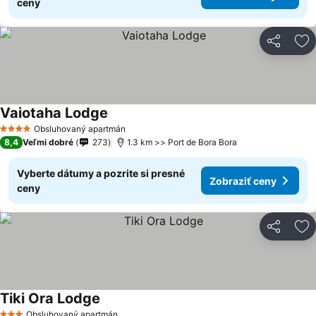
ceny
Zdieľať
Pr
Vaiotaha Lodge
Zobraziť ceny
Obsluhovaný apartmán
4 Počet hviezdičiek
8,4
Veľmi dobré
273
1.3 km >> Port de Bora Bora
Vyberte dátumy a pozrite si presné
Zobraziť ceny
ceny
Zdieľať
Pr
Tiki Ora Lodge
Zobraziť ceny
Obsluhovaný apartmán