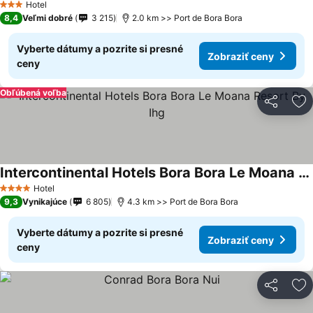
Hotel
3 Počet hviezdičiek
8,4
Veľmi dobré
3 215
2.0 km >> Port de Bora Bora
Vyberte dátumy a pozrite si presné
Zobraziť ceny
ceny
Obľúbená voľba
Zdieľať
Pr
Intercontinental Hotels Bora Bora Le Moana Resort By Ihg
Zobraziť ceny
Hotel
4 Počet hviezdičiek
9,3
Vynikajúce
6 805
4.3 km >> Port de Bora Bora
Vyberte dátumy a pozrite si presné
Zobraziť ceny
ceny
Zdieľať
Pr