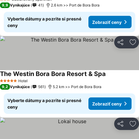
3 Počet hviezdičiek
9,9
Vynikajúce
41
2.6 km >> Port de Bora Bora
Vyberte dátumy a pozrite si presné
Zobraziť ceny
ceny
Zdieľať
Pr
The Westin Bora Bora Resort & Spa
Zobraziť ceny
Hotel
5 Počet hviezdičiek
9,2
Vynikajúce
561
5.2 km >> Port de Bora Bora
Vyberte dátumy a pozrite si presné
Zobraziť ceny
ceny
Zdieľať
Pr