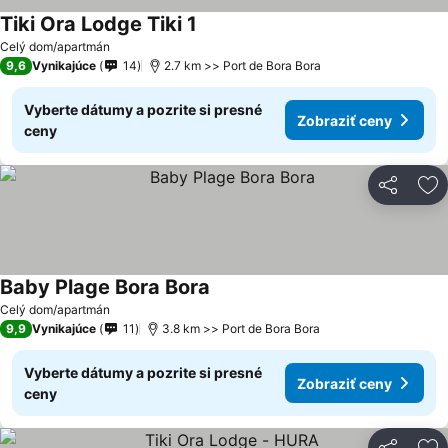
Tiki Ora Lodge Tiki 1
Zobraziť ceny
Celý dom/apartmán
9,6
Vynikajúce
14
2.7 km >> Port de Bora Bora
Vyberte dátumy a pozrite si presné
Zobraziť ceny
ceny
Zdieľať
Pr
Baby Plage Bora Bora
Zobraziť ceny
Celý dom/apartmán
9,9
Vynikajúce
11
3.8 km >> Port de Bora Bora
Vyberte dátumy a pozrite si presné
Zobraziť ceny
ceny