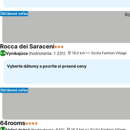
Obľúbená voľba
Rocca dei Saraceni
3 Počet hviezdičiek
Vynikajúce
(hodnotenia: 1 231)
9,6
18.0 km >> Sicilia Fashion Village
Vyberte dátumy a pozrite si presné ceny
Obľúbená voľba
64rooms
4 Počet hviezdičiek
Veľmi dobré
(hodnotenia: 641)
8,4
16.3 km >> Sicilia Fashion Village