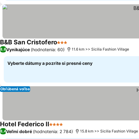
B&B San Cristofero
3 Počet hviezdičiek
Vynikajúce
(hodnotenia: 60)
8,6
11.6 km >> Sicilia Fashion Village
Vyberte dátumy a pozrite si presné ceny
Obľúbená voľba
Hotel Federico II
4 Počet hviezdičiek
Veľmi dobré
(hodnotenia: 2 784)
8,4
15.8 km >> Sicilia Fashion Village