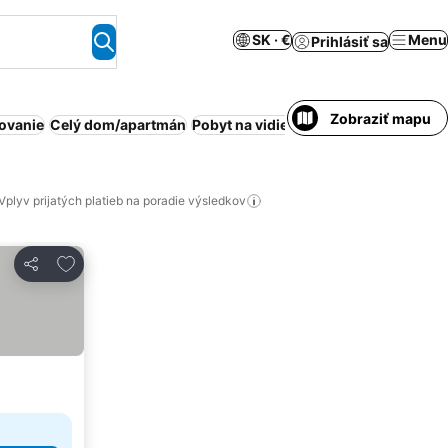
SK · €
Menu
Prihlásiť sa
Zobraziť mapu
ovanie
Celý dom/apartmán
Pobyt na vidieku
Rodiny
Nefajčiarsk
Vplyv prijatých platieb na poradie výsledkov
Pridať do obľúbených
Zdieľať