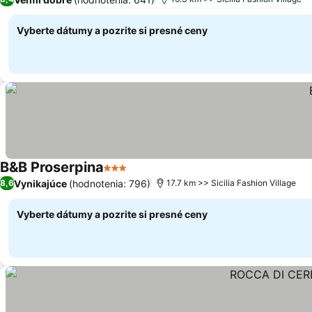
Vyberte dátumy a pozrite si presné ceny
B&B Proserpina
3 Počet hviezdičiek
Vynikajúce
(hodnotenia: 796)
8,6
17.7 km >> Sicilia Fashion Village
Vyberte dátumy a pozrite si presné ceny