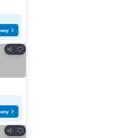
ceny
Pridať do obľúbených
Zdieľať
ceny
Pridať do obľúbených
Zdieľať