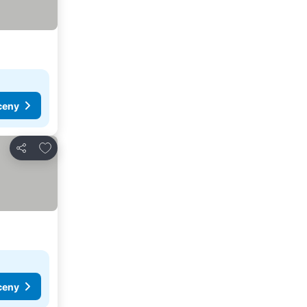
ceny
Pridať do obľúbených
Zdieľať
ceny