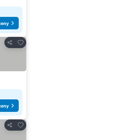
ceny
Pridať do obľúbených
Zdieľať
ceny
Pridať do obľúbených
Zdieľať