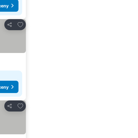
ceny
Pridať do obľúbených
Zdieľať
ceny
Pridať do obľúbených
Zdieľať