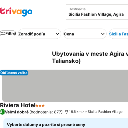
Destinácia
Filtre
Zoradiť podľa
Cena
Sicilia Fa
Ubytovania v meste Agira v b
Taliansko)
Obľúbená voľba
Riviera Hotel
3 Počet hviezdičiek
Veľmi dobré
(hodnotenia: 877)
8,1
16.6 km >> Sicilia Fashion Village
Vyberte dátumy a pozrite si presné ceny