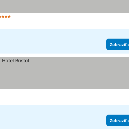
4 Počet hviezdičiek
Zobraziť 
Zobraziť 