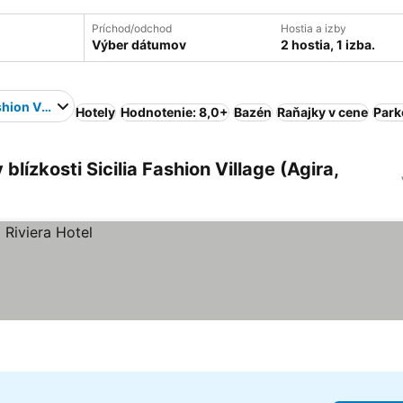
Príchod/odchod
Hostia a izby
Výber dátumov
2 hostia, 1 izba.
shion Village
Hotely
Hodnotenie: 8,0+
Bazén
Raňajky v cene
Park
lízkosti Sicilia Fashion Village (Agira,