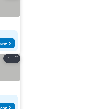
ceny
Pridať do obľúbených
Zdieľať
ceny