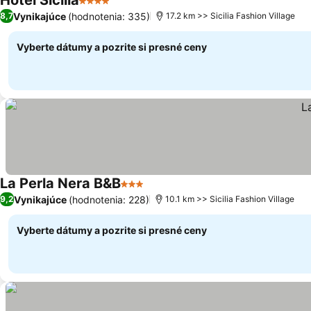
Hotel Sicilia
4 Počet hviezdičiek
Vynikajúce
(hodnotenia: 335)
8,7
17.2 km >> Sicilia Fashion Village
Vyberte dátumy a pozrite si presné ceny
La Perla Nera B&B
3 Počet hviezdičiek
Vynikajúce
(hodnotenia: 228)
9,2
10.1 km >> Sicilia Fashion Village
Vyberte dátumy a pozrite si presné ceny