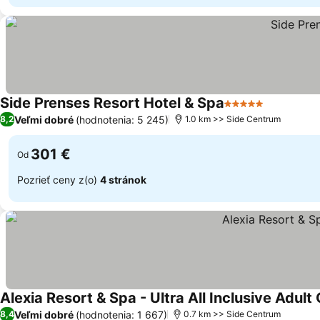
Side Prenses Resort Hotel & Spa
5 Počet hviezdiči
Veľmi dobré
(hodnotenia: 5 245)
8,2
1.0 km >> Side Centrum
301 €
Od
Pozrieť ceny z(o)
4 stránok
Alexia Resort & Spa - Ultra All Inclusive Adult
Veľmi dobré
(hodnotenia: 1 667)
8,4
0.7 km >> Side Centrum