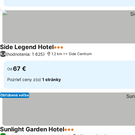
Side Legend Hotel
3 Počet hviezdičiek
(hodnotenia: 1 625)
6,4
1.2 km >> Side Centrum
67 €
Od
Pozrieť ceny z(o)
1 stránky
Obľúbená voľba
Sunlight Garden Hotel
3 Počet hviezdičiek