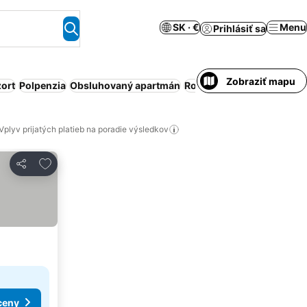
SK · €
Menu
Prihlásiť sa
Zobraziť mapu
ort
Polpenzia
Obsluhovaný apartmán
Rodiny
Raňajky v cene
Vplyv prijatých platieb na poradie výsledkov
Pridať do obľúbených
Zdieľať
ceny