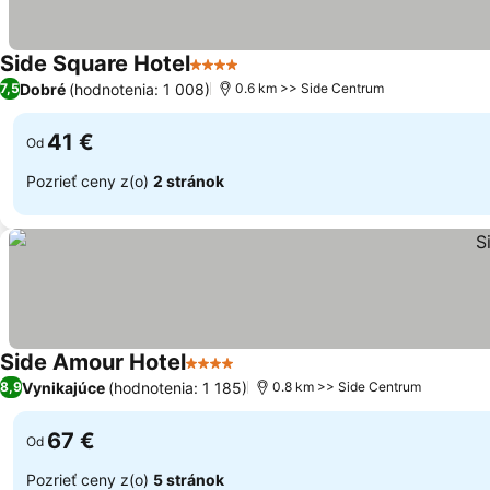
Side Square Hotel
4 Počet hviezdičiek
Dobré
(hodnotenia: 1 008)
7,5
0.6 km >> Side Centrum
41 €
Od
Pozrieť ceny z(o)
2 stránok
Side Amour Hotel
4 Počet hviezdičiek
Vynikajúce
(hodnotenia: 1 185)
8,9
0.8 km >> Side Centrum
67 €
Od
Pozrieť ceny z(o)
5 stránok