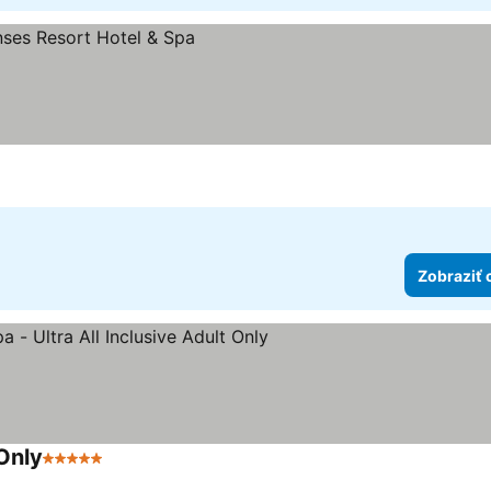
ek
Zobraziť 
 Only
5 Počet hviezdičiek