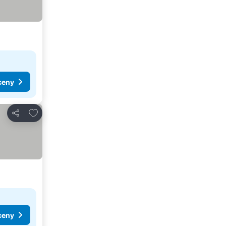
ceny
Pridať do obľúbených
Zdieľať
ceny