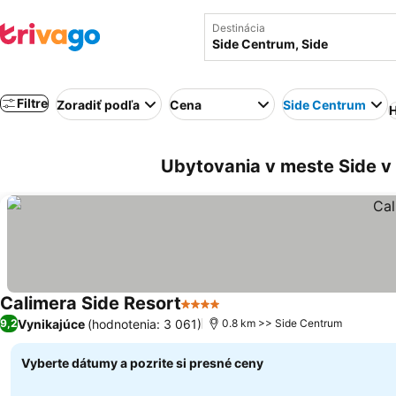
Destinácia
Filtre
Zoradiť podľa
Cena
Side Centrum
H
Ubytovania v meste Side v 
Calimera Side Resort
4 Počet hviezdičiek
Vynikajúce
(hodnotenia: 3 061)
9,2
0.8 km >> Side Centrum
Vyberte dátumy a pozrite si presné ceny