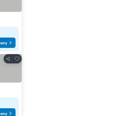
ceny
Pridať do obľúbených
Zdieľať
ceny