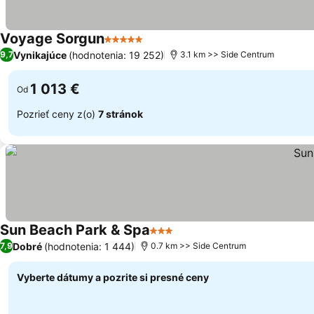
Voyage Sorgun
5 Počet hviezdičiek
Vynikajúce
(hodnotenia: 19 252)
9,7
3.1 km >> Side Centrum
1 013 €
Od
Pozrieť ceny z(o)
7 stránok
Sun Beach Park & Spa
3 Počet hviezdičiek
Dobré
(hodnotenia: 1 444)
7,9
0.7 km >> Side Centrum
Vyberte dátumy a pozrite si presné ceny