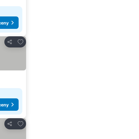
ceny
Pridať do obľúbených
Zdieľať
ceny
Pridať do obľúbených
Zdieľať