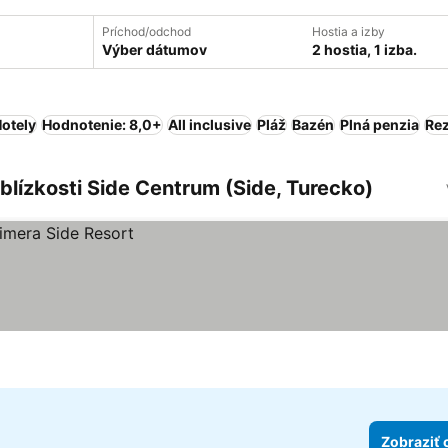
Príchod/odchod
Hostia a izby
Výber dátumov
2 hostia, 1 izba.
otely
Hodnotenie: 8,0+
All inclusive
Pláž
Bazén
Plná penzia
Rez
blízkosti Side Centrum (Side, Turecko)
Zobraziť 