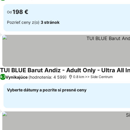
198 €
Od
Pozrieť ceny z(o)
3 stránok
TUI BLUE Barut Andiz - Adult Only - Ultra All I
Vynikajúce
(hodnotenia: 4 599)
9,7
0.8 km >> Side Centrum
Vyberte dátumy a pozrite si presné ceny