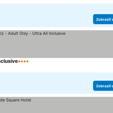
Zobraziť 
nclusive
4 Počet hviezdičiek
Zobraziť 