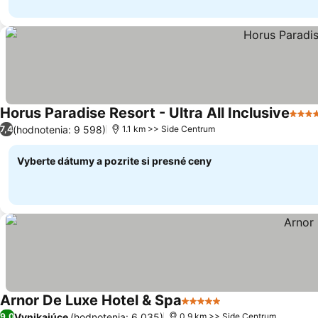
Horus Paradise Resort - Ultra All Inclusive
5 Poč
(hodnotenia: 9 598)
7,4
1.1 km >> Side Centrum
Vyberte dátumy a pozrite si presné ceny
Arnor De Luxe Hotel & Spa
5 Počet hviezdičiek
Vynikajúce
(hodnotenia: 6 035)
9,0
0.9 km >> Side Centrum