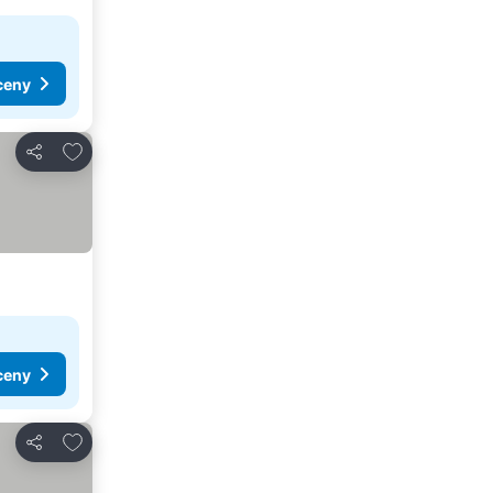
ceny
Pridať do obľúbených
Zdieľať
ceny
Pridať do obľúbených
Zdieľať