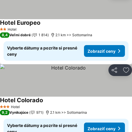
Hotel Europeo
Hotel
2 Počet hviezdičiek
8,4
Veľmi dobré
1 814
2.1 km >> Sottomarina
Vyberte dátumy a pozrite si presné
Zobraziť ceny
ceny
Zdieľať
Pr
Hotel Colorado
Hotel
3 Počet hviezdičiek
9,2
Vynikajúce
971
2.1 km >> Sottomarina
Vyberte dátumy a pozrite si presné
Zobraziť ceny
ceny