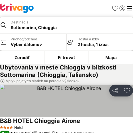
Obľúbené
Prihlási
Me
Destinácia
Sottomarina, Chioggia
Príchod/odchod
Hostia a izby
Výber dátumov
2 hostia, 1 izba.
Zoradiť
Filtrovať
Mapa
Ubytovania v meste Chioggia v blízkosti
Sottomarina (Chioggia, Taliansko)
Vplyv prijatých platieb na poradie výsledkov
Zdieľať
Pr
B&B HOTEL Chioggia Airone
Hotel
4 Počet hviezdičiek