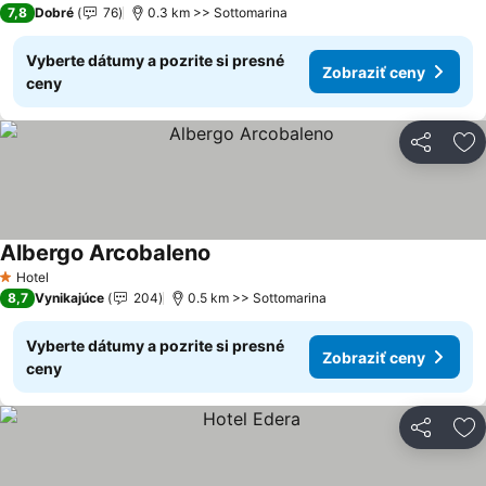
7,8
Dobré
76
0.3 km >> Sottomarina
Vyberte dátumy a pozrite si presné
Zobraziť ceny
ceny
Zdieľať
Pr
Albergo Arcobaleno
Hotel
1 Počet hviezdičiek
8,7
Vynikajúce
204
0.5 km >> Sottomarina
Vyberte dátumy a pozrite si presné
Zobraziť ceny
ceny
Zdieľať
Pr