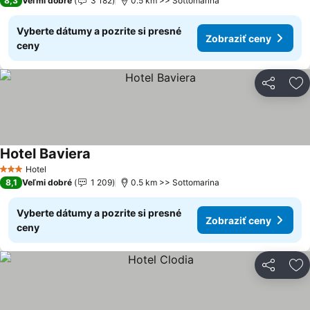
8,3
Veľmi dobré
3 182
0.5 km >> Sottomarina
Vyberte dátumy a pozrite si presné
Zobraziť ceny
ceny
Zdieľať
Pr
Hotel Baviera
Hotel
3 Počet hviezdičiek
8,1
Veľmi dobré
1 209
0.5 km >> Sottomarina
Vyberte dátumy a pozrite si presné
Zobraziť ceny
ceny
Zdieľať
Pr