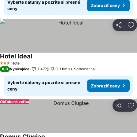
Vyberte dátumy a pozrite si presné
Zobraziť ceny
ceny
Zdieľať
Pr
Hotel Ideal
Hotel
3 Počet hviezdičiek
8,8
Vynikajúce
1 477
0.3 km >> Sottomarina
Vyberte dátumy a pozrite si presné
Zobraziť ceny
ceny
Obľúbená voľba
Zdieľať
Pr
Domus Clugiae