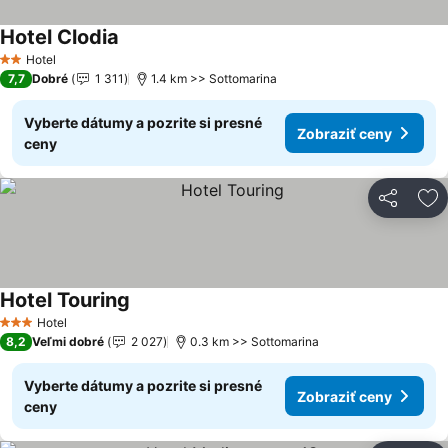
Hotel Clodia
Hotel
2 Počet hviezdičiek
7,7
Dobré
1 311
1.4 km >> Sottomarina
Vyberte dátumy a pozrite si presné
Zobraziť ceny
ceny
Zdieľať
Pr
Hotel Touring
Hotel
3 Počet hviezdičiek
8,2
Veľmi dobré
2 027
0.3 km >> Sottomarina
Vyberte dátumy a pozrite si presné
Zobraziť ceny
ceny