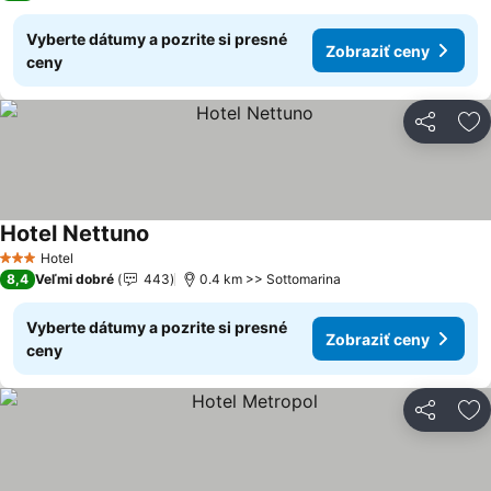
Vyberte dátumy a pozrite si presné
Zobraziť ceny
ceny
Zdieľať
Pr
Hotel Nettuno
Hotel
3 Počet hviezdičiek
8,4
Veľmi dobré
443
0.4 km >> Sottomarina
Vyberte dátumy a pozrite si presné
Zobraziť ceny
ceny
Zdieľať
Pr