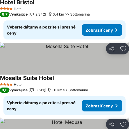
Hotel Bristol
Hotel
4 Počet hviezdičiek
8,7
Vynikajúce
2 342
0.4 km >> Sottomarina
Vyberte dátumy a pozrite si presné
Zobraziť ceny
ceny
Zdieľať
Pr
Mosella Suite Hotel
Hotel
4 Počet hviezdičiek
9,6
Vynikajúce
3 511
1.0 km >> Sottomarina
Vyberte dátumy a pozrite si presné
Zobraziť ceny
ceny
Zdieľať
Pr