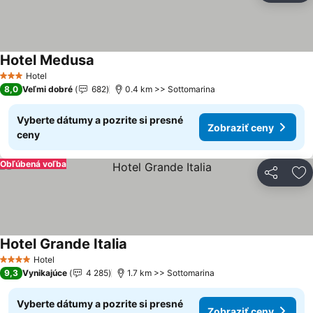
Hotel Medusa
Hotel
3 Počet hviezdičiek
8,0
Veľmi dobré
682
0.4 km >> Sottomarina
Vyberte dátumy a pozrite si presné
Zobraziť ceny
ceny
Obľúbená voľba
Zdieľať
Pr
Hotel Grande Italia
Hotel
4 Počet hviezdičiek
9,3
Vynikajúce
4 285
1.7 km >> Sottomarina
Vyberte dátumy a pozrite si presné
Zobraziť ceny