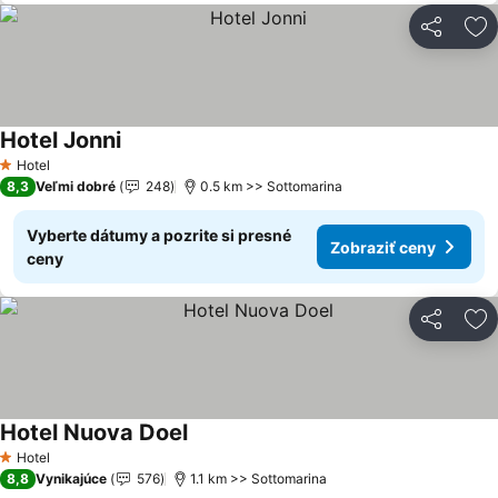
Zdieľať
Pr
Hotel Jonni
Hotel
1 Počet hviezdičiek
8,3
Veľmi dobré
248
0.5 km >> Sottomarina
Vyberte dátumy a pozrite si presné
Zobraziť ceny
ceny
Zdieľať
Pr
Hotel Nuova Doel
Hotel
1 Počet hviezdičiek
8,8
Vynikajúce
576
1.1 km >> Sottomarina