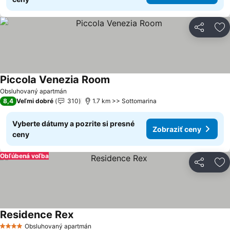
Zdieľať
Pr
Piccola Venezia Room
Obsluhovaný apartmán
8,4
Veľmi dobré
310
1.7 km >> Sottomarina
Vyberte dátumy a pozrite si presné
Zobraziť ceny
ceny
Obľúbená voľba
Zdieľať
Pr
Residence Rex
Obsluhovaný apartmán
4 Počet hviezdičiek