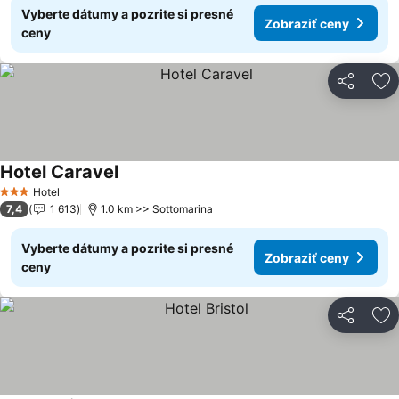
Vyberte dátumy a pozrite si presné
Zobraziť ceny
ceny
Zdieľať
Pr
Hotel Caravel
Hotel
3 Počet hviezdičiek
7,4
1 613
1.0 km >> Sottomarina
Vyberte dátumy a pozrite si presné
Zobraziť ceny
ceny
Zdieľať
Pr