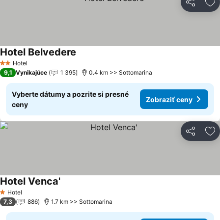
Zdieľať
Pr
Hotel Belvedere
Hotel
2 Počet hviezdičiek
9,1
Vynikajúce
1 395
0.4 km >> Sottomarina
Vyberte dátumy a pozrite si presné
Zobraziť ceny
ceny
Zdieľať
Pr
Hotel Venca'
Hotel
1 Počet hviezdičiek
7,3
886
1.7 km >> Sottomarina