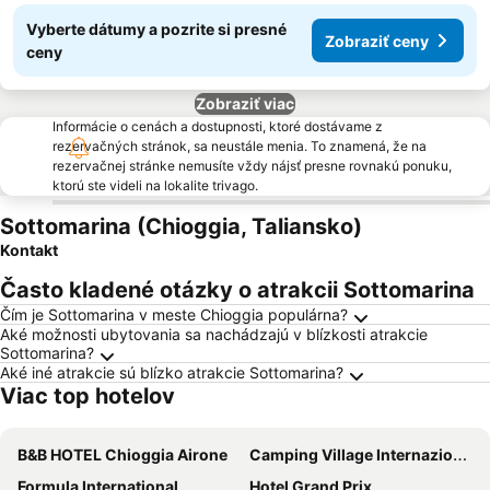
Vyberte dátumy a pozrite si presné
Zobraziť ceny
ceny
Zobraziť viac
Informácie o cenách a dostupnosti, ktoré dostávame z
rezervačných stránok, sa neustále menia. To znamená, že na
rezervačnej stránke nemusíte vždy nájsť presne rovnakú ponuku,
ktorú ste videli na lokalite trivago.
Sottomarina (Chioggia, Taliansko)
Kontakt
Často kladené otázky o atrakcii Sottomarina
Čím je Sottomarina v meste Chioggia populárna?
Aké možnosti ubytovania sa nachádzajú v blízkosti atrakcie
Sottomarina?
Aké iné atrakcie sú blízko atrakcie Sottomarina?
Viac top hotelov
B&B HOTEL Chioggia Airone
Camping Village Internazionale
Formula International
Hotel Grand Prix