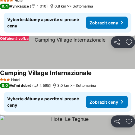
Hotel
4 Počet hviezdičiek
9,4
Vynikajúce
1 010
0.8 km >> Sottomarina
Vyberte dátumy a pozrite si presné
Zobraziť ceny
ceny
Obľúbená voľba
Zdieľať
Pr
Camping Village Internazionale
Hotel
3 Počet hviezdičiek
8,0
Veľmi dobré
4 595
3.0 km >> Sottomarina
Vyberte dátumy a pozrite si presné
Zobraziť ceny
ceny
Zdieľať
Pr