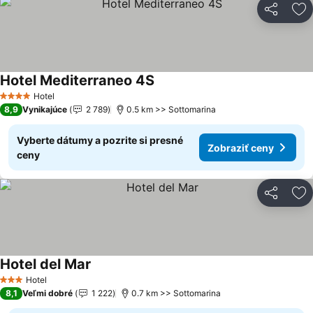
Zdieľať
Pr
Hotel Mediterraneo 4S
Hotel
4 Počet hviezdičiek
8,9
Vynikajúce
2 789
0.5 km >> Sottomarina
Vyberte dátumy a pozrite si presné
Zobraziť ceny
ceny
Zdieľať
Pr
Hotel del Mar
Hotel
3 Počet hviezdičiek
8,1
Veľmi dobré
1 222
0.7 km >> Sottomarina