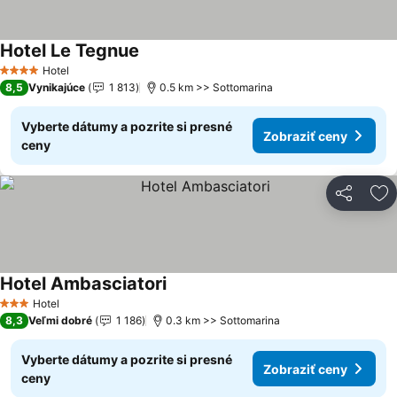
Hotel Le Tegnue
Hotel
4 Počet hviezdičiek
8,5
Vynikajúce
1 813
0.5 km >> Sottomarina
Vyberte dátumy a pozrite si presné
Zobraziť ceny
ceny
Zdieľať
Pr
Hotel Ambasciatori
Hotel
3 Počet hviezdičiek
8,3
Veľmi dobré
1 186
0.3 km >> Sottomarina
Vyberte dátumy a pozrite si presné
Zobraziť ceny
ceny