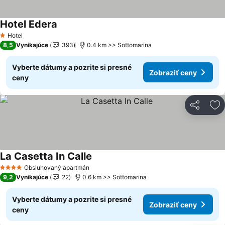
Hotel Edera
Hotel
1 Počet hviezdičiek
8,5
Vynikajúce
393
0.4 km >> Sottomarina
Vyberte dátumy a pozrite si presné
Zobraziť ceny
ceny
Zdieľať
Pr
La Casetta In Calle
Obsluhovaný apartmán
4 Počet hviezdičiek
9,2
Vynikajúce
22
0.6 km >> Sottomarina
Vyberte dátumy a pozrite si presné
Zobraziť ceny
ceny