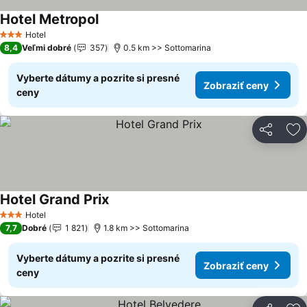
Hotel Metropol
Hotel
3 Počet hviezdičiek
8,4
Veľmi dobré
357
0.5 km >> Sottomarina
Vyberte dátumy a pozrite si presné
Zobraziť ceny
ceny
Zdieľať
Pr
Hotel Grand Prix
Hotel
3 Počet hviezdičiek
7,7
Dobré
1 821
1.8 km >> Sottomarina
Vyberte dátumy a pozrite si presné
Zobraziť ceny
ceny