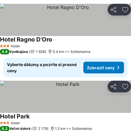
Zdieľať
Pr
Hotel Ragno D'Oro
Hotel
3 Počet hviezdičiek
8,8
Vynikajúce
1 928
0.4 km >> Sottomarina
Vyberte dátumy a pozrite si presné
Zobraziť ceny
ceny
Zdieľať
Pr
Hotel Park
Hotel
3 Počet hviezdičiek
8,2
Veľmi dobré
2 178
1.3 km >> Sottomarina