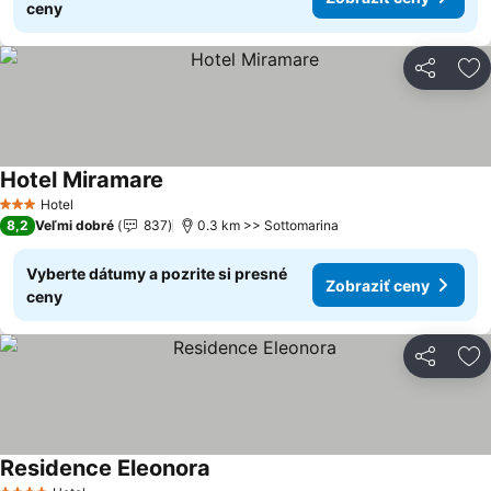
ceny
Zdieľať
Pr
Hotel Miramare
Hotel
3 Počet hviezdičiek
8,2
Veľmi dobré
837
0.3 km >> Sottomarina
Vyberte dátumy a pozrite si presné
Zobraziť ceny
ceny
Zdieľať
Pr
Residence Eleonora