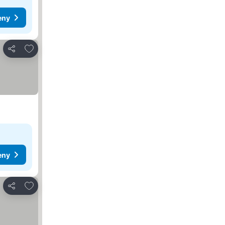
eny
Pridať do obľúbených
Zdieľať
eny
Pridať do obľúbených
Zdieľať