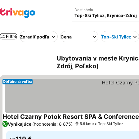
Destinácia
Filtre
Zoradiť podľa
Cena
Top-Ski Tylicz
Ubytovania v meste Krynica-
Zdrój, Poľsko)
Obľúbená voľba
Hotel Czarny Potok Resort SPA & Conference
Vynikajúce
(hodnotenia: 8 875)
9,1
5.6 km >> Top-Ski Tylicz