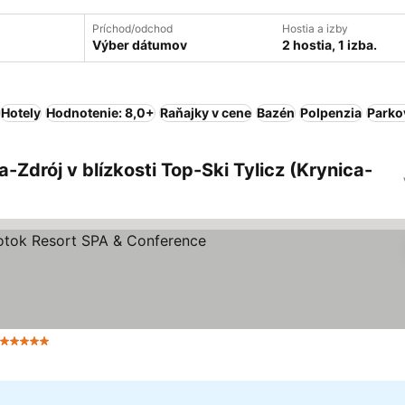
Príchod/odchod
Hostia a izby
Výber dátumov
2 hostia, 1 izba.
Hotely
Hodnotenie: 8,0+
Raňajky v cene
Bazén
Polpenzia
Parko
Zdrój v blízkosti Top-Ski Tylicz (Krynica-
5 Počet hviezdičiek
Zobraziť ceny