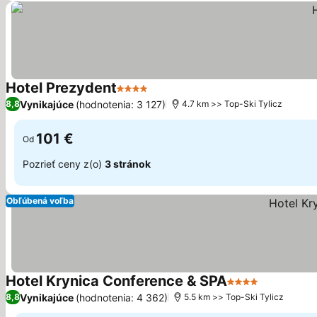
Hotel Prezydent
4 Počet hviezdičiek
Zobraziť ceny
Vynikajúce
(hodnotenia: 3 127)
8,8
4.7 km >> Top-Ski Tylicz
101 €
Od
Pozrieť ceny z(o)
3 stránok
Obľúbená voľba
Hotel Krynica Conference & SPA
4 Počet hviezdič
Zobraziť 
Vynikajúce
(hodnotenia: 4 362)
8,8
5.5 km >> Top-Ski Tylicz