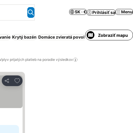
SK · €
Menu
Prihlásiť sa
Zobraziť mapu
vanie
Krytý bazén
Domáce zvieratá povolené
Obsluhovaný apar
Vplyv prijatých platieb na poradie výsledkov
Pridať do obľúbených
Zdieľať