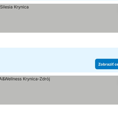
Zobraziť c
eny