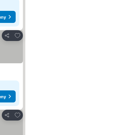
eny
Pridať do obľúbených
Zdieľať
eny
Pridať do obľúbených
Zdieľať