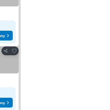
eny
Pridať do obľúbených
Zdieľať
eny