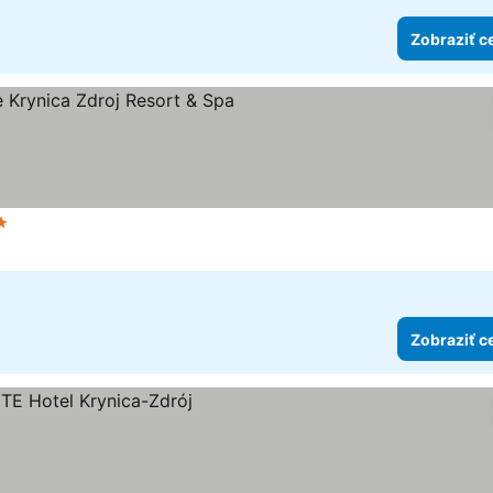
Zobraziť c
čet hviezdičiek
Zobraziť ceny
Zobraziť c