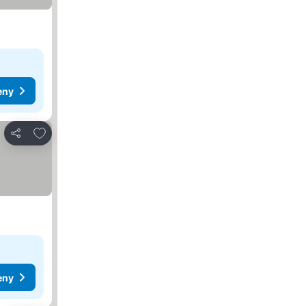
eny
Pridať do obľúbených
Zdieľať
eny