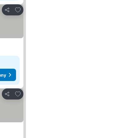
Pridať do obľúbených
Zdieľať
eny
Pridať do obľúbených
Zdieľať