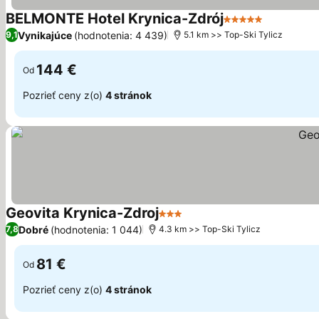
BELMONTE Hotel Krynica-Zdrój
5 Počet hviezdiči
Zobraziť 
Vynikajúce
(hodnotenia: 4 439)
9,1
5.1 km >> Top-Ski Tylicz
144 €
Od
Pozrieť ceny z(o)
4 stránok
Geovita Krynica-Zdroj
3 Počet hviezdičiek
Zobraziť ceny
Dobré
(hodnotenia: 1 044)
7,8
4.3 km >> Top-Ski Tylicz
81 €
Od
Pozrieť ceny z(o)
4 stránok