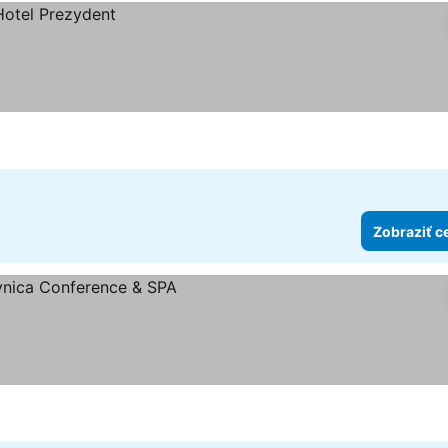
Zobraziť c
iek
ceny