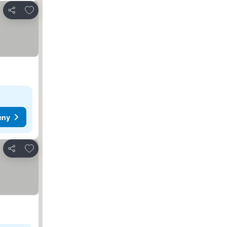
Pridať do obľúbených
Zdieľať
eny
Pridať do obľúbených
Zdieľať