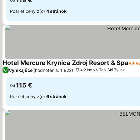
119 €
Od
Pozrieť ceny z(o)
4 stránok
Hotel Mercure Krynica Zdroj Resort & Spa
4 Po
Vynikajúce
(hodnotenia: 1 822)
8,8
4.2 km >> Top-Ski Tylicz
115 €
Od
Pozrieť ceny z(o)
6 stránok