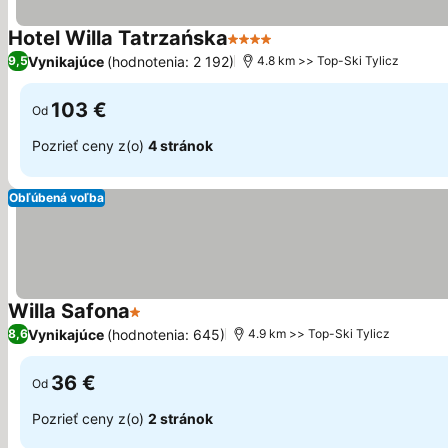
Hotel Willa Tatrzańska
4 Počet hviezdičiek
Zobraziť ceny
Vynikajúce
(hodnotenia: 2 192)
9,5
4.8 km >> Top-Ski Tylicz
103 €
Od
Pozrieť ceny z(o)
4 stránok
Obľúbená voľba
Willa Safona
1 Počet hviezdičiek
Zobraziť ceny
Vynikajúce
(hodnotenia: 645)
8,6
4.9 km >> Top-Ski Tylicz
36 €
Od
Pozrieť ceny z(o)
2 stránok