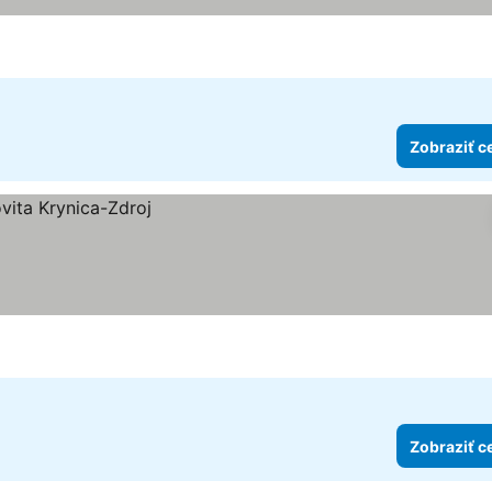
ek
ceny
Zobraziť c
Zobraziť c