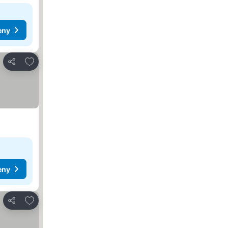
eny
Pridať do obľúbených
Zdieľať
eny
Pridať do obľúbených
Zdieľať