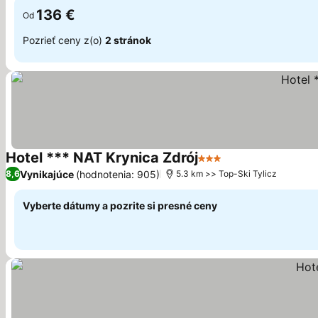
136 €
Od
Pozrieť ceny z(o)
2 stránok
Hotel *** NAT Krynica Zdrój
3 Počet hviezdičiek
Zobraziť ceny
Vynikajúce
(hodnotenia: 905)
8,6
5.3 km >> Top-Ski Tylicz
Vyberte dátumy a pozrite si presné ceny