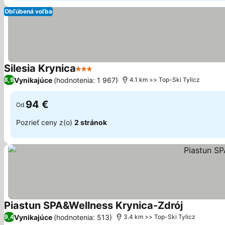
Obľúbená voľba
Silesia Krynica
3 Počet hviezdičiek
Zobraziť ceny
Vynikajúce
(hodnotenia: 1 967)
8,9
4.1 km >> Top-Ski Tylicz
94 €
Od
Pozrieť ceny z(o)
2 stránok
Piastun SPA&Wellness Krynica-Zdrój
Zobraziť c
Vynikajúce
(hodnotenia: 513)
9,4
3.4 km >> Top-Ski Tylicz