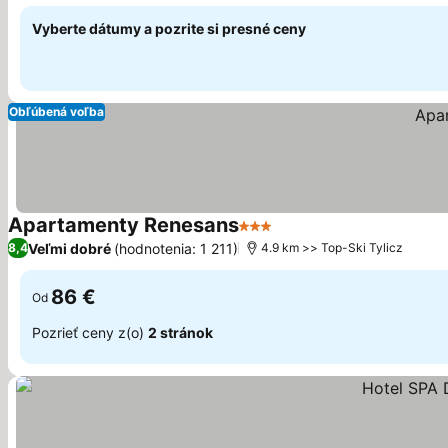
Vyberte dátumy a pozrite si presné ceny
Obľúbená voľba
Apartamenty Renesans
3 Počet hviezdičiek
Zobraziť ceny
Veľmi dobré
(hodnotenia: 1 211)
8,4
4.9 km >> Top-Ski Tylicz
86 €
Od
Pozrieť ceny z(o)
2 stránok