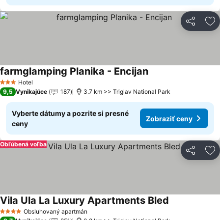
Zdieľať
Pr
farmglamping Planika - Encijan
Hotel
3 Počet hviezdičiek
9,5
Vynikajúce
187
3.7 km >> Triglav National Park
Vyberte dátumy a pozrite si presné
Zobraziť ceny
ceny
Obľúbená voľba
Zdieľať
Pr
Vila Ula La Luxury Apartments Bled
Obsluhovaný apartmán
4 Počet hviezdičiek