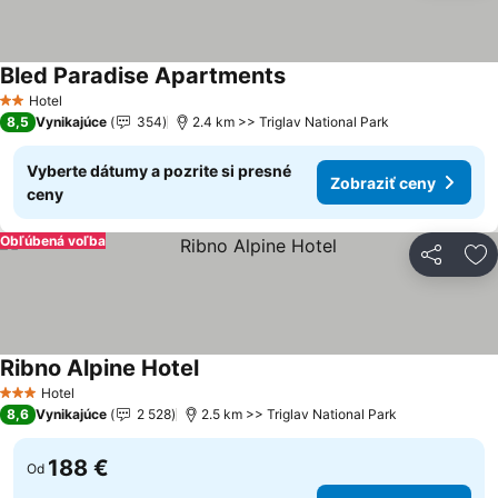
Bled Paradise Apartments
Hotel
2 Počet hviezdičiek
8,5
Vynikajúce
354
2.4 km >> Triglav National Park
Vyberte dátumy a pozrite si presné
Zobraziť ceny
ceny
Obľúbená voľba
Zdieľať
Pr
Ribno Alpine Hotel
Hotel
3 Počet hviezdičiek
8,6
Vynikajúce
2 528
2.5 km >> Triglav National Park
188 €
Od