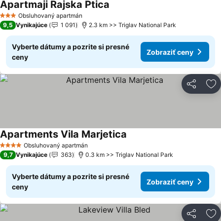
Apartmaji Rajska Ptica
Obsluhovaný apartmán
3 Počet hviezdičiek
9,5
Vynikajúce
1 091
2.3 km >> Triglav National Park
Vyberte dátumy a pozrite si presné
Zobraziť ceny
ceny
Zdieľať
Pr
Apartments Vila Marjetica
Obsluhovaný apartmán
4 Počet hviezdičiek
9,7
Vynikajúce
363
0.3 km >> Triglav National Park
Vyberte dátumy a pozrite si presné
Zobraziť ceny
ceny
Zdieľať
Pr