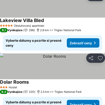
Lakeview Villa Bled
Obsluhovaný apartmán
5 Počet hviezdičiek
9,1
Vynikajúce
296
2.8 km >> Triglav National Park
Vyberte dátumy a pozrite si presné
Zobraziť ceny
ceny
Zdieľať
Pr
Dolar Rooms
Hostel
3 Počet hviezdičiek
9,3
Vynikajúce
320
2.5 km >> Triglav National Park
Vyberte dátumy a pozrite si presné
Zobraziť ceny