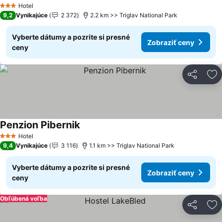
Hotel
3 Počet hviezdičiek
9,2
Vynikajúce
2 372
2.2 km >> Triglav National Park
Vyberte dátumy a pozrite si presné
Zobraziť ceny
ceny
Zdieľať
Pr
Penzion Pibernik
Hotel
3 Počet hviezdičiek
9,4
Vynikajúce
3 116
1.1 km >> Triglav National Park
Vyberte dátumy a pozrite si presné
Zobraziť ceny
ceny
Obľúbená voľba
Zdieľať
Pr