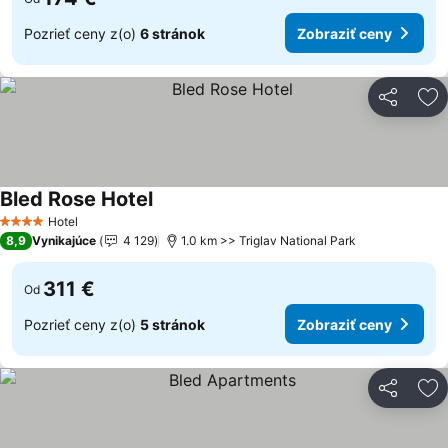
Pozrieť ceny z(o)
6 stránok
Zobraziť ceny
Zdieľať
Pr
Bled Rose Hotel
Hotel
4 Počet hviezdičiek
8,9
Vynikajúce
4 129
1.0 km >> Triglav National Park
311 €
Od
Pozrieť ceny z(o)
5 stránok
Zobraziť ceny
Zdieľať
Pr