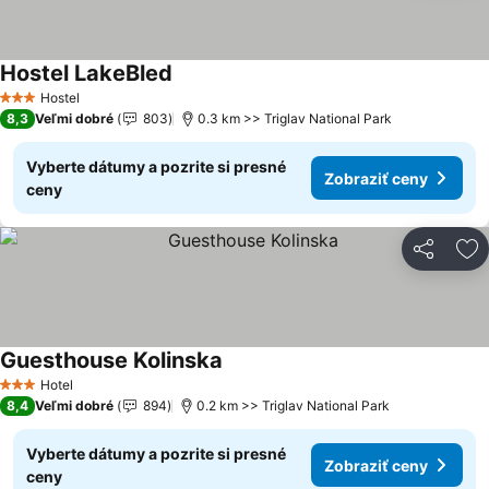
Hostel LakeBled
Hostel
3 Počet hviezdičiek
8,3
Veľmi dobré
803
0.3 km >> Triglav National Park
Vyberte dátumy a pozrite si presné
Zobraziť ceny
ceny
Zdieľať
Pr
Guesthouse Kolinska
Hotel
3 Počet hviezdičiek
8,4
Veľmi dobré
894
0.2 km >> Triglav National Park
Vyberte dátumy a pozrite si presné
Zobraziť ceny
ceny