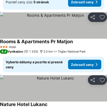
Pozrieť ceny z(o)
5 stránok
Zobraziť ceny
Zdieľať
Pr
Rooms & Apartments Pr Matjon
Hotel
3 Počet hviezdičiek
9,4
Vynikajúce
1 335
2.0 km >> Triglav National Park
Vyberte dátumy a pozrite si presné
Zobraziť ceny
ceny
Zdieľať
Pr
Nature Hotel Lukanc