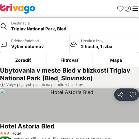
Obľúbené
Prihlási
Me
Destinácia
Triglav National Park, Bled
Príchod/odchod
Hostia a izby
Výber dátumov
2 hostia, 1 izba.
Zoradiť
Filtrovať
Mapa
Ubytovania v meste Bled v blízkosti Triglav
National Park (Bled, Slovinsko)
Vplyv prijatých platieb na poradie výsledkov
Zdieľať
Pr
Hotel Astoria Bled
Hotel
3 Počet hviezdičiek