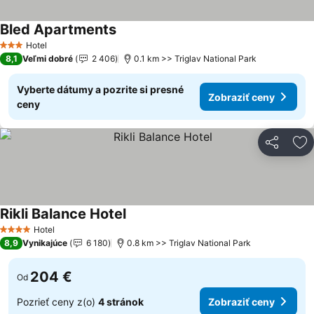
Bled Apartments
Hotel
3 Počet hviezdičiek
8,1
Veľmi dobré
2 406
0.1 km >> Triglav National Park
Vyberte dátumy a pozrite si presné
Zobraziť ceny
ceny
Zdieľať
Pr
Rikli Balance Hotel
Hotel
4 Počet hviezdičiek
8,9
Vynikajúce
6 180
0.8 km >> Triglav National Park
204 €
Od
Pozrieť ceny z(o)
4 stránok
Zobraziť ceny