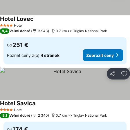
Hotel Lovec
Hotel
4 Počet hviezdičiek
8,4
Veľmi dobré
3 943
0.7 km >> Triglav National Park
251 €
Od
Pozrieť ceny z(o)
4 stránok
Zobraziť ceny
Zdieľať
Pr
Hotel Savica
Hotel
4 Počet hviezdičiek
8,1
Veľmi dobré
2 340
0.7 km >> Triglav National Park
174 €
Od