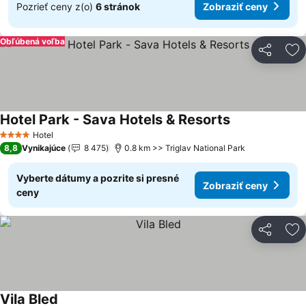
Pozrieť ceny z(o)
6 stránok
Zobraziť ceny
Obľúbená voľba
Zdieľať
Pr
Hotel Park - Sava Hotels & Resorts
Hotel
4 Počet hviezdičiek
8,8
Vynikajúce
8 475
0.8 km >> Triglav National Park
Vyberte dátumy a pozrite si presné
Zobraziť ceny
ceny
Zdieľať
Pr
Vila Bled