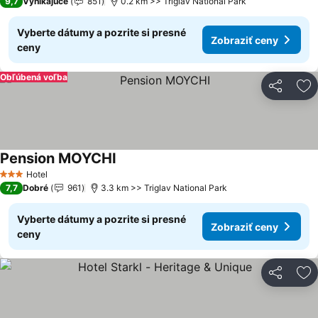
9,7
Vynikajúce
851
0.2 km >> Triglav National Park
Vyberte dátumy a pozrite si presné
Zobraziť ceny
ceny
Obľúbená voľba
Zdieľať
Pr
Pension MOYCHI
Hotel
3 Počet hviezdičiek
7,7
Dobré
961
3.3 km >> Triglav National Park
Vyberte dátumy a pozrite si presné
Zobraziť ceny
ceny
Zdieľať
Pr