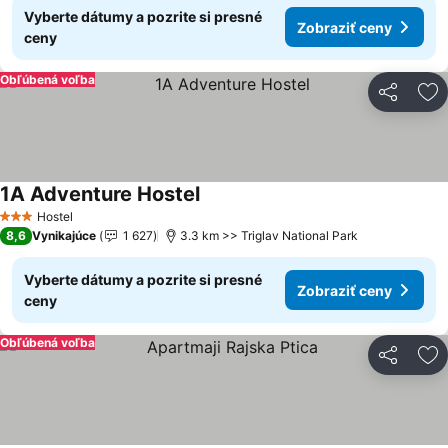
Vyberte dátumy a pozrite si presné
Zobraziť ceny
ceny
Obľúbená voľba
Zdieľať
Pr
1A Adventure Hostel
Hostel
3 Počet hviezdičiek
8,6
Vynikajúce
1 627
3.3 km >> Triglav National Park
Vyberte dátumy a pozrite si presné
Zobraziť ceny
ceny
Obľúbená voľba
Zdieľať
Pr