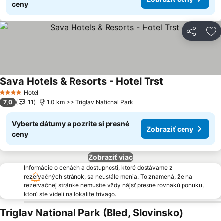
ceny
Zdieľať
Pr
Sava Hotels & Resorts - Hotel Trst
Hotel
4 Počet hviezdičiek
7,0
11
1.0 km >> Triglav National Park
Vyberte dátumy a pozrite si presné
Zobraziť ceny
ceny
Zobraziť viac
Informácie o cenách a dostupnosti, ktoré dostávame z
rezervačných stránok, sa neustále menia. To znamená, že na
rezervačnej stránke nemusíte vždy nájsť presne rovnakú ponuku,
ktorú ste videli na lokalite trivago.
Triglav National Park (Bled, Slovinsko)