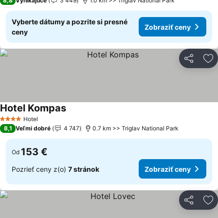
8,8
Vynikajúce
3 449
1.0 km >> Triglav National Park
Vyberte dátumy a pozrite si presné
Zobraziť ceny
ceny
Zdieľať
Pr
Hotel Kompas
Hotel
4 Počet hviezdičiek
8,1
Veľmi dobré
4 747
0.7 km >> Triglav National Park
153 €
Od
Pozrieť ceny z(o)
7 stránok
Zobraziť ceny
Zdieľať
Pr