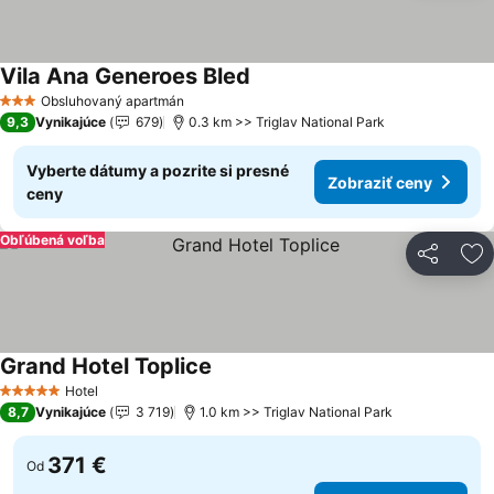
Vila Ana Generoes Bled
Obsluhovaný apartmán
3 Počet hviezdičiek
9,3
Vynikajúce
679
0.3 km >> Triglav National Park
Vyberte dátumy a pozrite si presné
Zobraziť ceny
ceny
Obľúbená voľba
Zdieľať
Pr
Grand Hotel Toplice
Hotel
5 Počet hviezdičiek
8,7
Vynikajúce
3 719
1.0 km >> Triglav National Park
371 €
Od