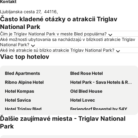
Kontakt
Ljubljanska cesta 27
,
44116
,
Často kladené otázky o atrakcii Triglav
National Park
Čím je Triglav National Park v meste Bled populárna?
Aké možnosti ubytovania sa nachádzajú v blízkosti atrakcie Triglav
National Park?
Aké iné atrakcie sú blízko atrakcie Triglav National Park?
Viac top hotelov
Bled Apartments
Bled Rose Hotel
Ribno Alpine Hotel
Hotel Park - Sava Hotels & Resorts
Hotel Kompas
Old Bled House
Hotel Savica
Hotel Lovec
Hotel Triglav Bled
Feriendorf Rosental by S4Y
Ďalšie zaujímavé miesta - Triglav National
Hotel Astoria Bled
Bled Paradise Apartments
Park
Rooms & Apartments Pr Matjon
Penzion Pibernik
Grand Hotel Toplice
Hotel Center Pokljuka