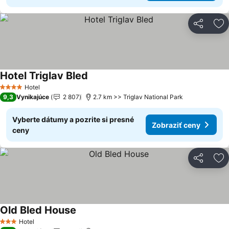
Zdieľať
Pr
Hotel Triglav Bled
Hotel
4 Počet hviezdičiek
9,3
Vynikajúce
2 807
2.7 km >> Triglav National Park
Vyberte dátumy a pozrite si presné
Zobraziť ceny
ceny
Zdieľať
Pr
Old Bled House
Hotel
3 Počet hviezdičiek