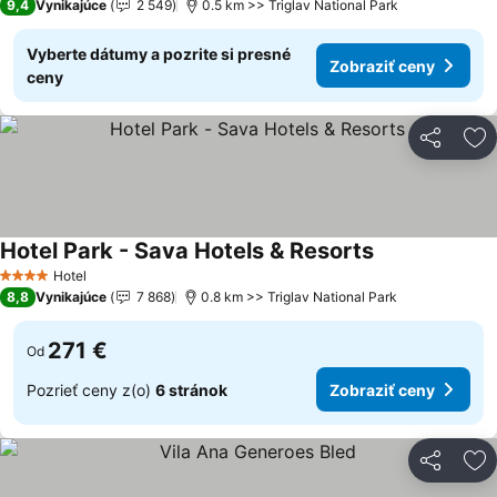
9,4
Vynikajúce
2 549
0.5 km >> Triglav National Park
Vyberte dátumy a pozrite si presné
Zobraziť ceny
ceny
Zdieľať
Pr
Hotel Park - Sava Hotels & Resorts
Hotel
4 Počet hviezdičiek
8,8
Vynikajúce
7 868
0.8 km >> Triglav National Park
271 €
Od
Pozrieť ceny z(o)
6 stránok
Zobraziť ceny
Zdieľať
Pr