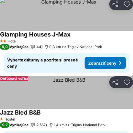
Zdieľať
Pr
Glamping Houses J-Max
Hotel
2 Počet hviezdičiek
8,9
Vynikajúce
44
0.3 km >> Triglav National Park
Vyberte dátumy a pozrite si presné
Zobraziť ceny
ceny
Obľúbená voľba
Zdieľať
Pr
Jazz Bled B&B
Hostel
1 Počet hviezdičiek
9,7
Vynikajúce
2 687
1.4 km >> Triglav National Park