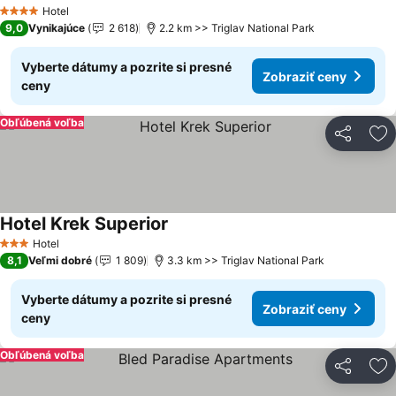
Hotel
4 Počet hviezdičiek
9,0
Vynikajúce
2 618
2.2 km >> Triglav National Park
Vyberte dátumy a pozrite si presné
Zobraziť ceny
ceny
Obľúbená voľba
Zdieľať
Pr
Hotel Krek Superior
Hotel
3 Počet hviezdičiek
8,1
Veľmi dobré
1 809
3.3 km >> Triglav National Park
Vyberte dátumy a pozrite si presné
Zobraziť ceny
ceny
Obľúbená voľba
Zdieľať
Pr