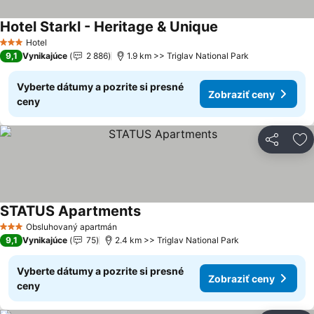
Hotel Starkl - Heritage & Unique
Hotel
3 Počet hviezdičiek
9,1
Vynikajúce
2 886
1.9 km >> Triglav National Park
Vyberte dátumy a pozrite si presné
Zobraziť ceny
ceny
Zdieľať
Pr
STATUS Apartments
Obsluhovaný apartmán
3 Počet hviezdičiek
9,1
Vynikajúce
75
2.4 km >> Triglav National Park
Vyberte dátumy a pozrite si presné
Zobraziť ceny
ceny