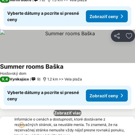
Vyberte dátumy a pozrite si presné
Zobraziť ceny
ceny
Zdieľať
Pr
Summer rooms Baška
Hosťovský dom
9,4
Vynikajúce
9
1.2 km >> Vela plaža
Vyberte dátumy a pozrite si presné
Zobraziť ceny
ceny
Zobraziť viac
Informácie o cenách a dostupnosti, ktoré dostávame z
rezervačných stránok, sa neustále menia. To znamená, že na
rezervačnej stránke nemusíte vždy nájsť presne rovnakú ponuku,