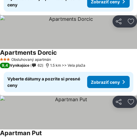
Zobraziť ceny
ceny
Zdieľať
Pr
Apartments Dorcic
Obsluhovaný apartmán
3 Počet hviezdičiek
9,4
Vynikajúce
62
1.5 km >> Vela plaža
Vyberte dátumy a pozrite si presné
Zobraziť ceny
ceny
Zdieľať
Pr
Apartman Put