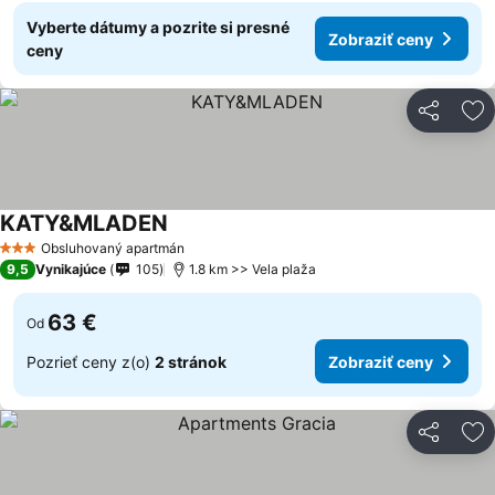
Vyberte dátumy a pozrite si presné
Zobraziť ceny
ceny
Zdieľať
Pr
KATY&MLADEN
Obsluhovaný apartmán
3 Počet hviezdičiek
9,5
Vynikajúce
105
1.8 km >> Vela plaža
63 €
Od
Pozrieť ceny z(o)
2 stránok
Zobraziť ceny
Zdieľať
Pr