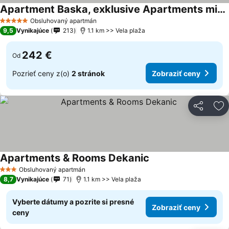
Apartment Baska, exklusive Apartments mit Poolarea in Baska, Krk - Kroatien
Obsluhovaný apartmán
5 Počet hviezdičiek
9,5
Vynikajúce
213
1.1 km >> Vela plaža
242 €
Od
Pozrieť ceny z(o)
2 stránok
Zobraziť ceny
Zdieľať
Pr
Apartments & Rooms Dekanic
Obsluhovaný apartmán
3 Počet hviezdičiek
8,7
Vynikajúce
71
1.1 km >> Vela plaža
Vyberte dátumy a pozrite si presné
Zobraziť ceny
ceny