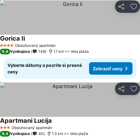
Zdieľať
Pr
Gorica Ii
Obsluhovaný apartmán
4 Počet hviezdičiek
9,4
Vynikajúce
148
1.1 km >> Vela plaža
Vyberte dátumy a pozrite si presné
Zobraziť ceny
ceny
Zdieľať
Pr
Apartmani Lucija
Obsluhovaný apartmán
3 Počet hviezdičiek
9,4
Vynikajúce
40
1.3 km >> Vela plaža