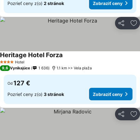
Pozrieť ceny z(o)
2 stránok
Zobraziť ceny
Zdieľať
Pr
Heritage Hotel Forza
Hotel
4 Počet hviezdičiek
9,6
Vynikajúce
1 636
1.1 km >> Vela plaža
127 €
Od
Pozrieť ceny z(o)
3 stránok
Zobraziť ceny
Zdieľať
Pr