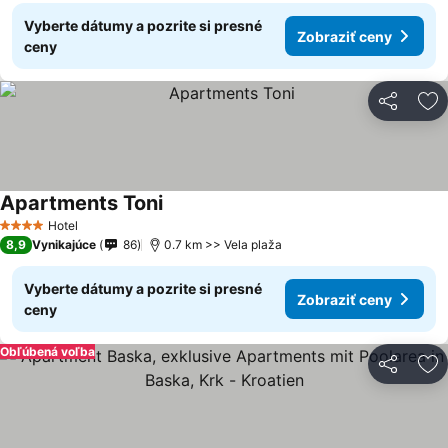
Vyberte dátumy a pozrite si presné
Zobraziť ceny
ceny
Zdieľať
Pr
Apartments Toni
Hotel
4 Počet hviezdičiek
8,9
Vynikajúce
86
0.7 km >> Vela plaža
Vyberte dátumy a pozrite si presné
Zobraziť ceny
ceny
Obľúbená voľba
Zdieľať
Pr