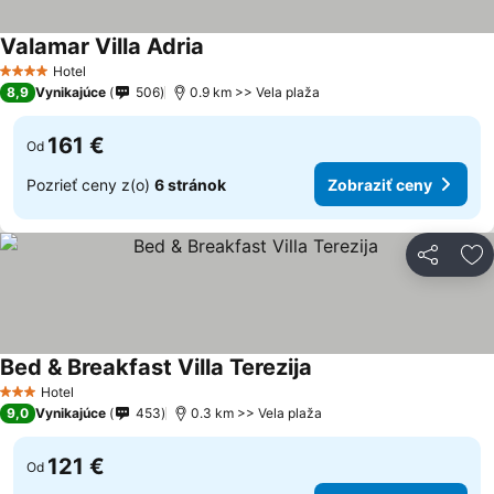
Valamar Villa Adria
Hotel
4 Počet hviezdičiek
8,9
Vynikajúce
506
0.9 km >> Vela plaža
161 €
Od
Pozrieť ceny z(o)
6 stránok
Zobraziť ceny
Zdieľať
Pr
Bed & Breakfast Villa Terezija
Hotel
3 Počet hviezdičiek
9,0
Vynikajúce
453
0.3 km >> Vela plaža
121 €
Od