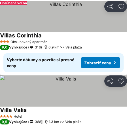
Obľúbená voľba
Zdieľať
Pr
Villas Corinthia
Obsluhovaný apartmán
3 Počet hviezdičiek
9,0
Vynikajúce
316
0.9 km >> Vela plaža
Vyberte dátumy a pozrite si presné
Zobraziť ceny
ceny
Zdieľať
Pr
Villa Valis
Hotel
4 Počet hviezdičiek
9,5
Vynikajúce
388
1.3 km >> Vela plaža