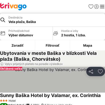
Obľúbené
Prihlási
Me
Destinácia
Vela plaža, Baška
Príchod/odchod
Hostia a izby
Výber dátumov
2 hostia, 1 izba.
Zoradiť
Filtrovať
Mapa
Ubytovania v meste Baška v blízkosti Vela
plaža (Baška, Chorvátsko)
Vplyv prijatých platieb na poradie výsledkov
Obľúbená voľba
Zdieľať
Pr
Sunny Baška Hotel by Valamar, ex. Corinthia
Hotel
3 Počet hviezdičiek