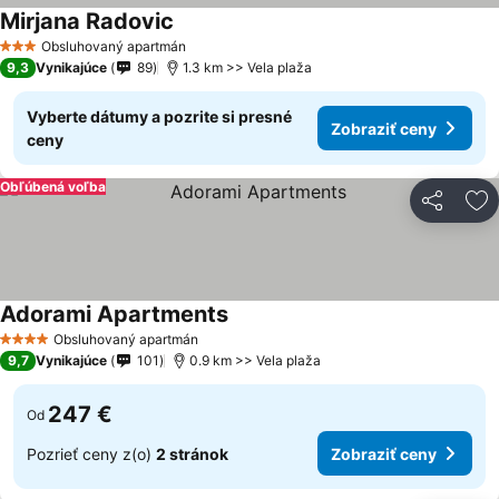
Mirjana Radovic
Obsluhovaný apartmán
3 Počet hviezdičiek
9,3
Vynikajúce
89
1.3 km >> Vela plaža
Vyberte dátumy a pozrite si presné
Zobraziť ceny
ceny
Obľúbená voľba
Zdieľať
Pr
Adorami Apartments
Obsluhovaný apartmán
4 Počet hviezdičiek
9,7
Vynikajúce
101
0.9 km >> Vela plaža
247 €
Od
Pozrieť ceny z(o)
2 stránok
Zobraziť ceny