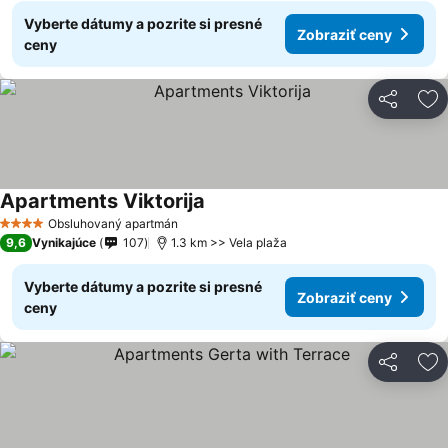
Vyberte dátumy a pozrite si presné
Zobraziť ceny
ceny
Zdieľať
Pr
Apartments Viktorija
Obsluhovaný apartmán
4 Počet hviezdičiek
9,6
Vynikajúce
107
1.3 km >> Vela plaža
Vyberte dátumy a pozrite si presné
Zobraziť ceny
ceny
Zdieľať
Pr