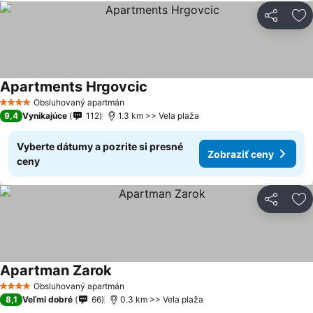
Zdieľať
Pr
Apartments Hrgovcic
Obsluhovaný apartmán
4 Počet hviezdičiek
9,4
Vynikajúce
112
1.3 km >> Vela plaža
Vyberte dátumy a pozrite si presné
Zobraziť ceny
ceny
Zdieľať
Pr
Apartman Zarok
Obsluhovaný apartmán
4 Počet hviezdičiek
8,1
Veľmi dobré
66
0.3 km >> Vela plaža