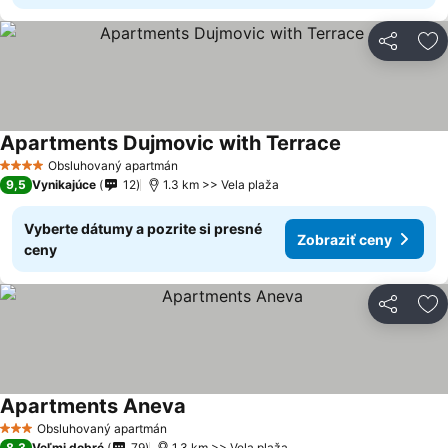
Zdieľať
Pr
Apartments Dujmovic with Terrace
Obsluhovaný apartmán
4 Počet hviezdičiek
9,5
Vynikajúce
12
1.3 km >> Vela plaža
Vyberte dátumy a pozrite si presné
Zobraziť ceny
ceny
Zdieľať
Pr
Apartments Aneva
Obsluhovaný apartmán
3 Počet hviezdičiek
8,3
Veľmi dobré
79
1.3 km >> Vela plaža