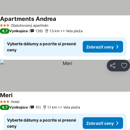
Apartments Andrea
Obsluhovaný apartmán
3 Počet hviezdičiek
9,7
Vynikajúce
126
1.5 km >> Vela plaža
Vyberte dátumy a pozrite si presné
Zobraziť ceny
ceny
Zdieľať
Pr
Meri
Hotel
3 Počet hviezdičiek
9,7
Vynikajúce
51
1.1 km >> Vela plaža
Vyberte dátumy a pozrite si presné
Zobraziť ceny
ceny