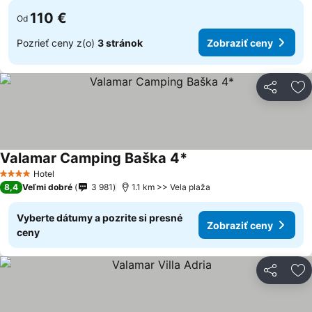
110 €
Od
Pozrieť ceny z(o)
3 stránok
Zobraziť ceny
Zdieľať
Pr
Valamar Camping Baška 4*
Hotel
4 Počet hviezdičiek
8,4
Veľmi dobré
3 981
1.1 km >> Vela plaža
Vyberte dátumy a pozrite si presné
Zobraziť ceny
ceny
Zdieľať
Pr