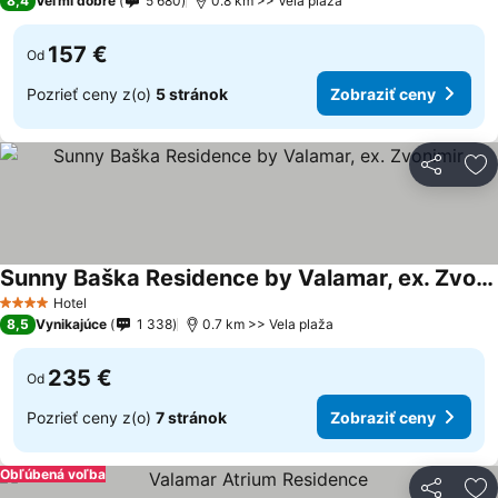
8,4
Veľmi dobré
5 680
0.8 km >> Vela plaža
157 €
Od
Pozrieť ceny z(o)
5 stránok
Zobraziť ceny
Zdieľať
Pr
Sunny Baška Residence by Valamar, ex. Zvonimir
Hotel
4 Počet hviezdičiek
8,5
Vynikajúce
1 338
0.7 km >> Vela plaža
235 €
Od
Pozrieť ceny z(o)
7 stránok
Zobraziť ceny
Obľúbená voľba