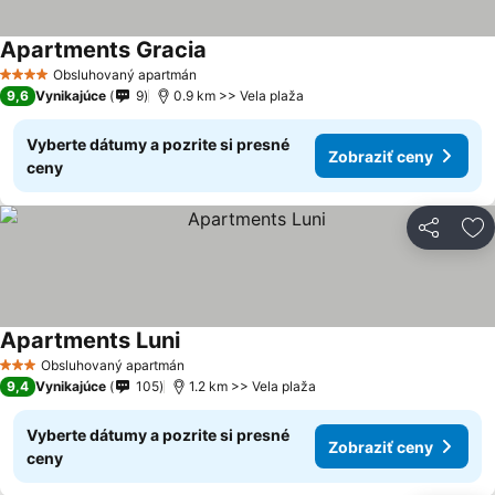
Apartments Gracia
Obsluhovaný apartmán
4 Počet hviezdičiek
9,6
Vynikajúce
9
0.9 km >> Vela plaža
Vyberte dátumy a pozrite si presné
Zobraziť ceny
ceny
Zdieľať
Pr
Apartments Luni
Obsluhovaný apartmán
3 Počet hviezdičiek
9,4
Vynikajúce
105
1.2 km >> Vela plaža
Vyberte dátumy a pozrite si presné
Zobraziť ceny
ceny