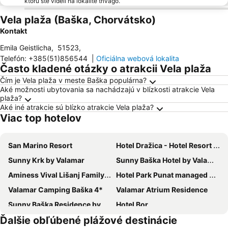
ktorú ste videli na lokalite trivago.
Vela plaža (Baška, Chorvátsko)
Kontakt
Emila Geistlicha
,
51523
,
Telefón
:
+385(51)856544
|
Oficiálna webová lokalita
Často kladené otázky o atrakcii Vela plaža
Čím je Vela plaža v meste Baška populárna?
Aké možnosti ubytovania sa nachádzajú v blízkosti atrakcie Vela
plaža?
Aké iné atrakcie sú blízko atrakcie Vela plaža?
Viac top hotelov
San Marino Resort
Hotel Dražica - Hotel Resort Dražica
Sunny Krk by Valamar
Sunny Baška Hotel by Valamar, ex. Corinthia
Aminess Vival Lišanj Family Hotel
Hotel Park Punat managed by Falkensteiner
Valamar Camping Baška 4*
Valamar Atrium Residence
Sunny Baška Residence by Valamar, ex. Zvonimir
Hotel Bor
Ďalšie obľúbené plážové destinácie
Hotel Art
Boutique Hotel Placa