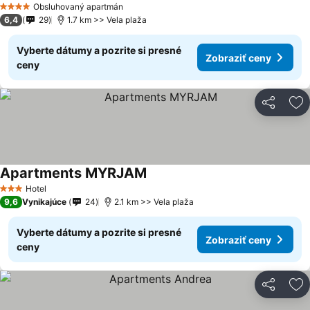
Obsluhovaný apartmán
4 Počet hviezdičiek
6,4
29
1.7 km >> Vela plaža
Vyberte dátumy a pozrite si presné
Zobraziť ceny
ceny
Zdieľať
Pr
Apartments MYRJAM
Hotel
3 Počet hviezdičiek
9,6
Vynikajúce
24
2.1 km >> Vela plaža
Vyberte dátumy a pozrite si presné
Zobraziť ceny
ceny
Zdieľať
Pr