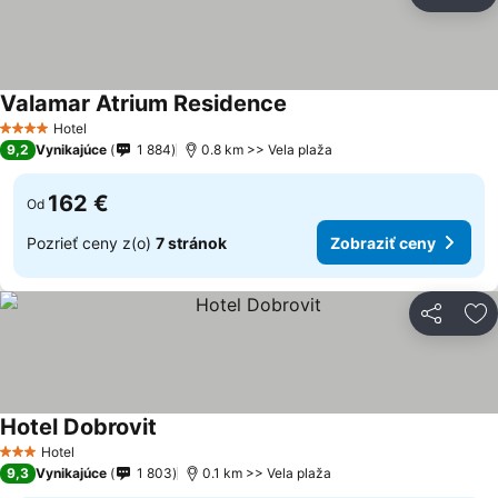
Zdieľať
Pr
Valamar Atrium Residence
Hotel
4 Počet hviezdičiek
9,2
Vynikajúce
1 884
0.8 km >> Vela plaža
162 €
Od
Pozrieť ceny z(o)
7 stránok
Zobraziť ceny
Zdieľať
Pr
Hotel Dobrovit
Hotel
3 Počet hviezdičiek
9,3
Vynikajúce
1 803
0.1 km >> Vela plaža