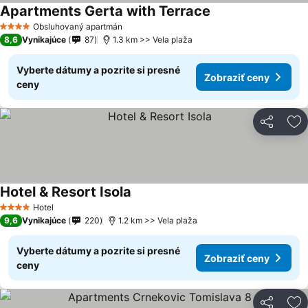
Apartments Gerta with Terrace
Obsluhovaný apartmán
4 Počet hviezdičiek
8,6
Vynikajúce
87
1.3 km >> Vela plaža
Vyberte dátumy a pozrite si presné
Zobraziť ceny
ceny
Zdieľať
Pr
Hotel & Resort Isola
Hotel
4 Počet hviezdičiek
9,6
Vynikajúce
220
1.2 km >> Vela plaža
Vyberte dátumy a pozrite si presné
Zobraziť ceny
ceny