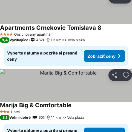
Zdieľať
Pr
Apartments Crnekovic Tomislava 8
Obsluhovaný apartmán
4 Počet hviezdičiek
9,4
Vynikajúce
482
1.3 km >> Vela plaža
Vyberte dátumy a pozrite si presné
Zobraziť ceny
ceny
Zdieľať
Pr
Marija Big & Comfortable
Hotel
3 Počet hviezdičiek
8,1
Veľmi dobré
60
1.1 km >> Vela plaža
Vyberte dátumy a pozrite si presné