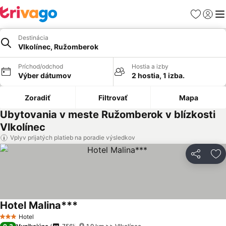
Obľúbené
Prihlási
Me
Destinácia
Vlkolínec, Ružomberok
Príchod/odchod
Hostia a izby
Výber dátumov
2 hostia, 1 izba.
Zoradiť
Filtrovať
Mapa
Ubytovania v meste Ružomberok v blízkosti
Vlkolínec
Vplyv prijatých platieb na poradie výsledkov
Zdieľať
Pr
Hotel Malina***
Hotel
3 Počet hviezdičiek