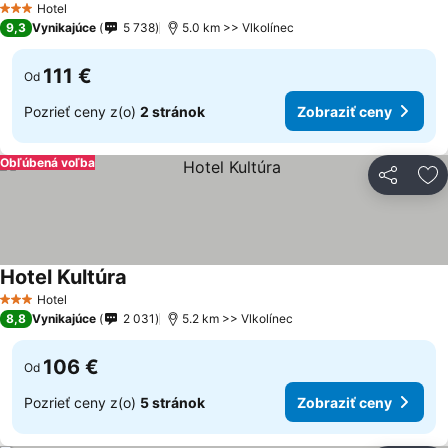
Hotel
3 Počet hviezdičiek
9,3
Vynikajúce
5 738
5.0 km >> Vlkolínec
111 €
Od
Pozrieť ceny z(o)
2 stránok
Zobraziť ceny
Obľúbená voľba
Zdieľať
Pr
Hotel Kultúra
Hotel
3 Počet hviezdičiek
8,8
Vynikajúce
2 031
5.2 km >> Vlkolínec
106 €
Od
Pozrieť ceny z(o)
5 stránok
Zobraziť ceny