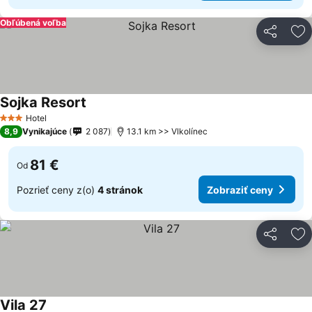
Obľúbená voľba
Zdieľať
Pr
Sojka Resort
Hotel
3 Počet hviezdičiek
8,9
Vynikajúce
2 087
13.1 km >> Vlkolínec
81 €
Od
Pozrieť ceny z(o)
4 stránok
Zobraziť ceny
Zdieľať
Pr
Vila 27