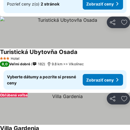
Pozrieť ceny z(o)
2 stránok
Zobraziť ceny
Zdieľať
Pr
Turistická Ubytovňa Osada
Hotel
3 Počet hviezdičiek
8,0
Veľmi dobré
182
9.8 km >> Vlkolínec
Vyberte dátumy a pozrite si presné
Zobraziť ceny
ceny
Obľúbená voľba
Zdieľať
Pr
Villa Gardenia