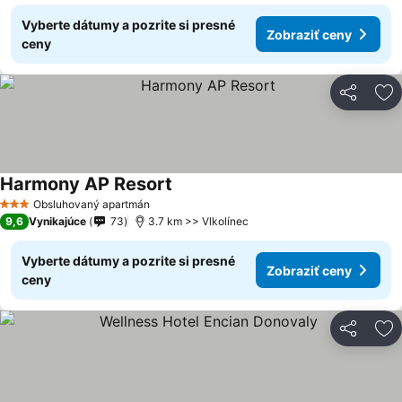
Vyberte dátumy a pozrite si presné
Zobraziť ceny
ceny
Zdieľať
Pr
Harmony AP Resort
Obsluhovaný apartmán
3 Počet hviezdičiek
9,6
Vynikajúce
73
3.7 km >> Vlkolínec
Vyberte dátumy a pozrite si presné
Zobraziť ceny
ceny
Zdieľať
Pr