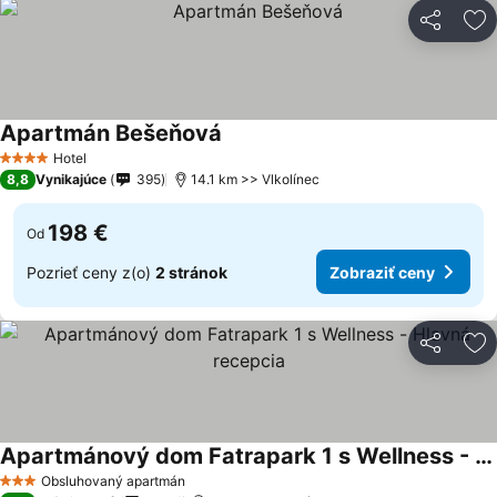
Zdieľať
Pr
Apartmán Bešeňová
Hotel
4 Počet hviezdičiek
8,8
Vynikajúce
395
14.1 km >> Vlkolínec
198 €
Od
Pozrieť ceny z(o)
2 stránok
Zobraziť ceny
Zdieľať
Pr
Apartmánový dom Fatrapark 1 s Wellness - Hlavná recepcia
Obsluhovaný apartmán
3 Počet hviezdičiek