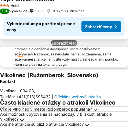
Hotel
3 Počet hviezdičiek
9,1
Vynikajúce
1 185
18.8 km >> Vlkolínec
Vyberte dátumy a pozrite si presné
Zobraziť ceny
ceny
Zobraziť viac
Informácie o cenách a dostupnosti, ktoré dostávame z
rezervačných stránok, sa neustále menia. To znamená, že na
rezervačnej stránke nemusíte vždy nájsť presne rovnakú ponuku,
ktorú ste videli na lokalite trivago.
Vlkolínec (Ružomberok, Slovensko)
Kontakt
Vlkolínec
,
034 03
,
Telefón
:
+421(918)596432
|
Oficiálna webová lokalita
Často kladené otázky o atrakcii Vlkolínec
Čím je Vlkolínec v meste Ružomberok populárna?
Aké možnosti ubytovania sa nachádzajú v blízkosti atrakcie
Vlkolínec?
Aké iné atrakcie sú blízko atrakcie Vlkolínec?