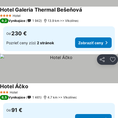
Hotel Galeria Thermal Bešeňová
Hotel
4 Počet hviezdičiek
9,2
Vynikajúce
1 942
13.9 km >> Vlkolínec
230 €
Od
Pozrieť ceny z(o)
2 stránok
Zobraziť ceny
Zdieľať
Pr
Hotel Áčko
Hotel
3 Počet hviezdičiek
8,5
Vynikajúce
1 461
4.7 km >> Vlkolínec
91 €
Od