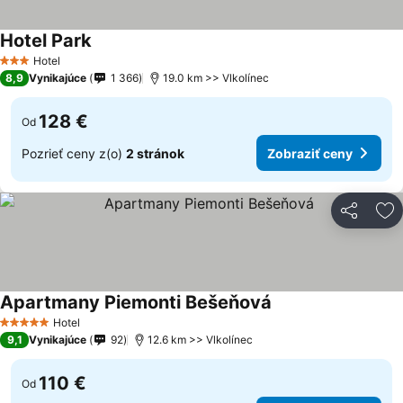
Hotel Park
Hotel
3 Počet hviezdičiek
8,9
Vynikajúce
1 366
19.0 km >> Vlkolínec
128 €
Od
Pozrieť ceny z(o)
2 stránok
Zobraziť ceny
Zdieľať
Pr
Apartmany Piemonti Bešeňová
Hotel
5 Počet hviezdičiek
9,1
Vynikajúce
92
12.6 km >> Vlkolínec
110 €
Od