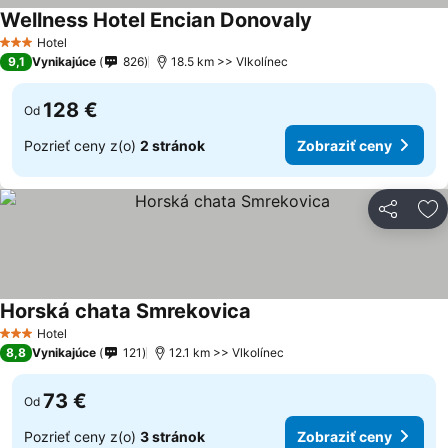
Wellness Hotel Encian Donovaly
Hotel
3 Počet hviezdičiek
9,1
Vynikajúce
826
18.5 km >> Vlkolínec
128 €
Od
Pozrieť ceny z(o)
2 stránok
Zobraziť ceny
Zdieľať
Pr
Horská chata Smrekovica
Hotel
3 Počet hviezdičiek
8,8
Vynikajúce
121
12.1 km >> Vlkolínec
73 €
Od
Pozrieť ceny z(o)
3 stránok
Zobraziť ceny