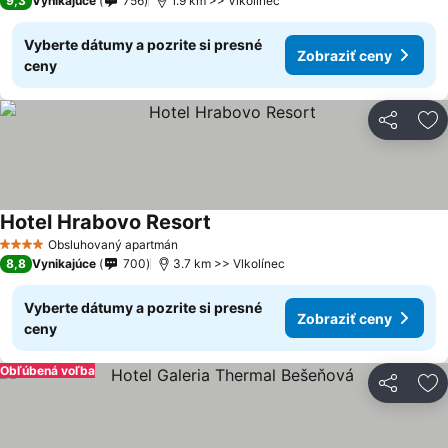
9,3
Vynikajúce
756
1.9 km >> Vlkolínec
Vyberte dátumy a pozrite si presné
Zobraziť ceny
ceny
Zdieľať
Pr
Hotel Hrabovo Resort
Obsluhovaný apartmán
4 Počet hviezdičiek
8,8
Vynikajúce
700
3.7 km >> Vlkolínec
Vyberte dátumy a pozrite si presné
Zobraziť ceny
ceny
Obľúbená voľba
Zdieľať
Pr