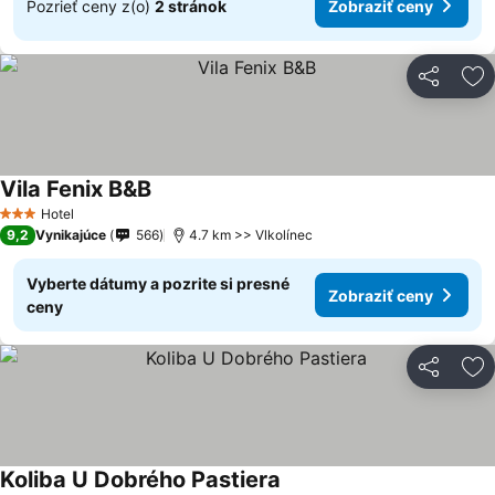
Pozrieť ceny z(o)
2 stránok
Zobraziť ceny
Zdieľať
Pr
Vila Fenix B&B
Hotel
3 Počet hviezdičiek
9,2
Vynikajúce
566
4.7 km >> Vlkolínec
Vyberte dátumy a pozrite si presné
Zobraziť ceny
ceny
Zdieľať
Pr
Koliba U Dobrého Pastiera