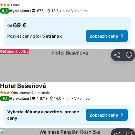
Hotel
3 Počet hviezdičiek
9,2
Vynikajúce
675
18.5 km >> Vlkolínec
69 €
Od
Pozrieť ceny z(o)
5 stránok
Zobraziť ceny
Obľúbená voľba
Zdieľať
Pr
Hotel Bešeňová
Obsluhovaný apartmán
3 Počet hviezdičiek
9,1
Vynikajúce
1 671
14.0 km >> Vlkolínec
Vyberte dátumy a pozrite si presné
Zobraziť ceny
ceny