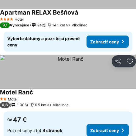
Apartman RELAX Bešňová
Hotel
4 Počet hviezdičiek
9,1
Vynikajúce
242
14.1 km >> Vlkolínec
Vyberte dátumy a pozrite si presné
Zobraziť ceny
ceny
Zdieľať
Pr
Motel Ranč
Motel
2 Počet hviezdičiek
6,6
1 006
6.5 km >> Vlkolínec
47 €
Od
Pozrieť ceny z(o)
4 stránok
Zobraziť ceny