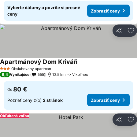
Vyberte dátumy a pozrite si presné
Zobraziť ceny
ceny
Zdieľať
Pr
Apartmánový Dom Kriváň
Obsluhovaný apartmán
3 Počet hviezdičiek
9,4
Vynikajúce
555
12.5 km >> Vlkolínec
80 €
Od
Pozrieť ceny z(o)
2 stránok
Zobraziť ceny
Obľúbená voľba
Zdieľať
Pr