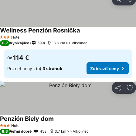
Zdieľať
Pr
Wellness Penzión Rosnička
Hotel
3 Počet hviezdičiek
8,7
Vynikajúce
599
16.6 km >> Vlkolínec
114 €
Od
Pozrieť ceny z(o)
3 stránok
Zobraziť ceny
Zdieľať
Pr
Penzión Biely dom
Hotel
3 Počet hviezdičiek
8,3
Veľmi dobré
458
3.7 km >> Vlkolínec