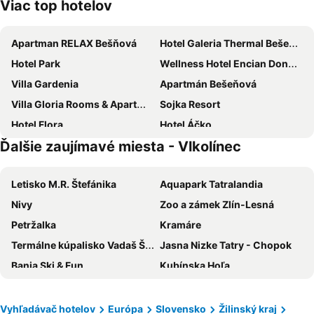
Viac top hotelov
Apartman RELAX Bešňová
Hotel Galeria Thermal Bešeňová
Hotel Park
Wellness Hotel Encian Donovaly
Villa Gardenia
Apartmán Bešeňová
Villa Gloria Rooms & Apartments
Sojka Resort
Hotel Flora
Hotel Áčko
Ďalšie zaujímavé miesta - Vlkolínec
Hrabovo
Penzion Zornicka
Hotel Kultúra
Hotel Malina***
Letisko M.R. Štefánika
Aquapark Tatralandia
Orava by Holiday Park Orava
Top Penzión Marína
Nivy
Zoo a zámek Zlín-Lesná
Residence Hotel
Wellness Penzión Rosnička
Petržalka
Kramáre
Koliba U Dobrého Pastiera
Apartmány Summit
Termálne kúpalisko Vadaš Štúrovo
Jasna Nizke Tatry - Chopok
Vila 27
Apartmány Miluška
Bania Ski & Fun
Kubínska Hoľa
Penzion Aurelia Donovaly
Chata Horec
Zakopane Centrum
Aquacity Poprad
Penzión Zemianska kúria
Turistická Ubytovňa Osada
Zimný štadión Ondreja Nepelu
Ružinov
Donovaly Apartman Galileo
Šport Hotel *** Donovaly
Vyhľadávač hotelov
Európa
Slovensko
Žilinský kraj