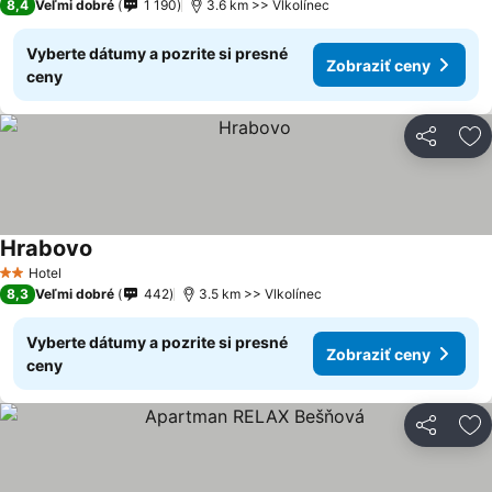
8,4
Veľmi dobré
1 190
3.6 km >> Vlkolínec
Vyberte dátumy a pozrite si presné
Zobraziť ceny
ceny
Zdieľať
Pr
Hrabovo
Hotel
2 Počet hviezdičiek
8,3
Veľmi dobré
442
3.5 km >> Vlkolínec
Vyberte dátumy a pozrite si presné
Zobraziť ceny
ceny
Zdieľať
Pr