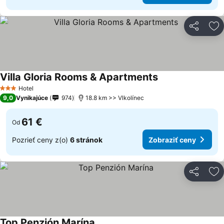
Zdieľať
Pr
Villa Gloria Rooms & Apartments
Hotel
3 Počet hviezdičiek
9,0
Vynikajúce
974
18.8 km >> Vlkolínec
61 €
Od
Pozrieť ceny z(o)
6 stránok
Zobraziť ceny
Zdieľať
Pr
Top Penzión Marína