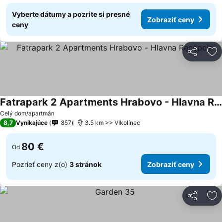
Vyberte dátumy a pozrite si presné
Zobraziť ceny
ceny
Zdieľať
Pr
Fatrapark 2 Apartments Hrabovo - Hlavna Recepcia
Celý dom/apartmán
8,7
Vynikajúce
857
3.5 km >> Vlkolínec
80 €
Od
Pozrieť ceny z(o)
3 stránok
Zobraziť ceny
Zdieľať
Pr