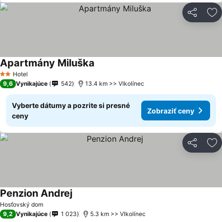
Zdieľať
Pr
Apartmány Miluška
Hotel
2 Počet hviezdičiek
9,6
Vynikajúce
542
13.4 km >> Vlkolínec
Vyberte dátumy a pozrite si presné
Zobraziť ceny
ceny
Zdieľať
Pr
Penzion Andrej
Hosťovský dom
9,2
Vynikajúce
1 023
5.3 km >> Vlkolínec