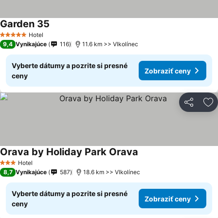
Garden 35
Hotel
5 Počet hviezdičiek
9,4
Vynikajúce
116
11.6 km >> Vlkolínec
Vyberte dátumy a pozrite si presné
Zobraziť ceny
ceny
Zdieľať
Pr
Orava by Holiday Park Orava
Hotel
3 Počet hviezdičiek
8,7
Vynikajúce
587
18.6 km >> Vlkolínec
Vyberte dátumy a pozrite si presné
Zobraziť ceny
ceny