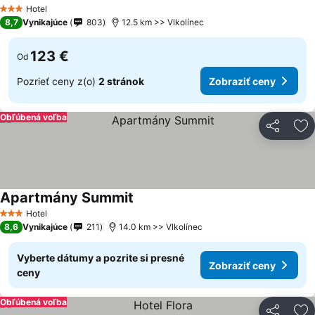
Hotel
3 Počet hviezdičiek
8,7
Vynikajúce
803
12.5 km >> Vlkolínec
123 €
Od
Pozrieť ceny z(o)
2 stránok
Zobraziť ceny
Obľúbená voľba
Zdieľať
Pr
Apartmány Summit
Hotel
3 Počet hviezdičiek
8,6
Vynikajúce
211
14.0 km >> Vlkolínec
Vyberte dátumy a pozrite si presné
Zobraziť ceny
ceny
Obľúbená voľba