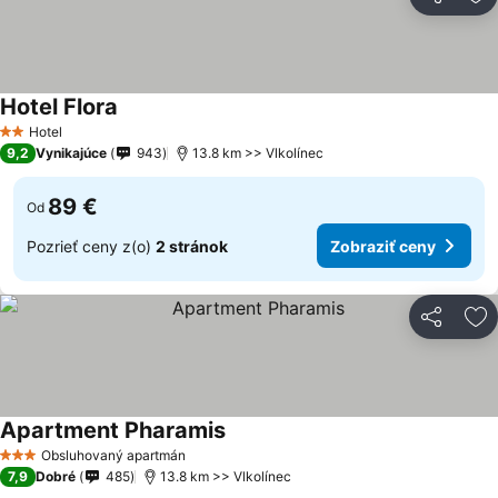
Zdieľať
Pr
Hotel Flora
Hotel
2 Počet hviezdičiek
9,2
Vynikajúce
943
13.8 km >> Vlkolínec
89 €
Od
Pozrieť ceny z(o)
2 stránok
Zobraziť ceny
Zdieľať
Pr
Apartment Pharamis
Obsluhovaný apartmán
3 Počet hviezdičiek
7,9
Dobré
485
13.8 km >> Vlkolínec