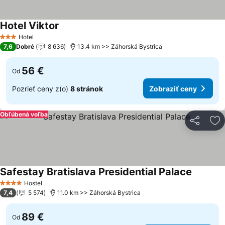
Hotel Viktor
Hotel
3 Počet hviezdičiek
7,6
Dobré
8 636
13.4 km >> Záhorská Bystrica
56 €
Od
Pozrieť ceny z(o)
8 stránok
Zobraziť ceny
Obľúbená voľba
Zdieľať
Pr
Safestay Bratislava Presidential Palace
Hostel
4 Počet hviezdičiek
7,4
5 574
11.0 km >> Záhorská Bystrica
89 €
Od