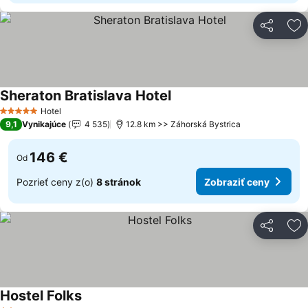
Zdieľať
Pr
Sheraton Bratislava Hotel
Hotel
5 Počet hviezdičiek
9,1
Vynikajúce
4 535
12.8 km >> Záhorská Bystrica
146 €
Od
Pozrieť ceny z(o)
8 stránok
Zobraziť ceny
Zdieľať
Pr
Hostel Folks