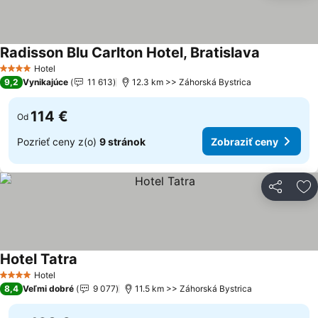
Radisson Blu Carlton Hotel, Bratislava
Hotel
4 Počet hviezdičiek
9,2
Vynikajúce
11 613
12.3 km >> Záhorská Bystrica
114 €
Od
Pozrieť ceny z(o)
9 stránok
Zobraziť ceny
Zdieľať
Pr
Hotel Tatra
Hotel
4 Počet hviezdičiek
8,4
Veľmi dobré
9 077
11.5 km >> Záhorská Bystrica