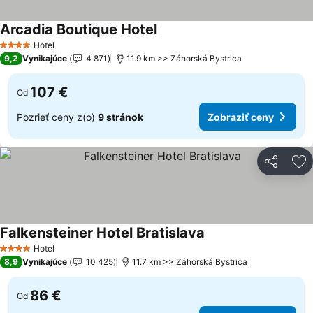
Arcadia Boutique Hotel
Hotel
4 Počet hviezdičiek
9,2
Vynikajúce
4 871
11.9 km >> Záhorská Bystrica
107 €
Od
Pozrieť ceny z(o)
9 stránok
Zobraziť ceny
Zdieľať
Pr
Falkensteiner Hotel Bratislava
Hotel
4 Počet hviezdičiek
8,9
Vynikajúce
10 425
11.7 km >> Záhorská Bystrica
86 €
Od