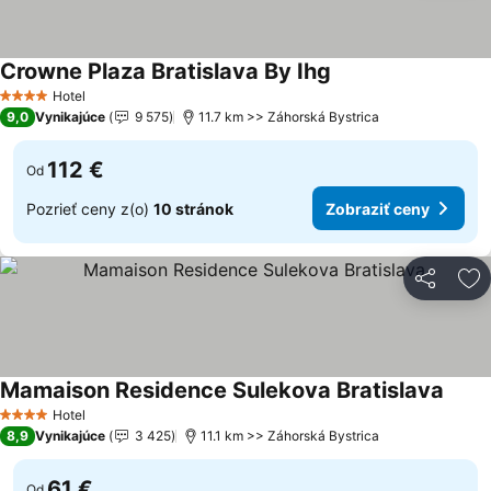
Crowne Plaza Bratislava By Ihg
Hotel
4 Počet hviezdičiek
9,0
Vynikajúce
9 575
11.7 km >> Záhorská Bystrica
112 €
Od
Pozrieť ceny z(o)
10 stránok
Zobraziť ceny
Zdieľať
Pr
Mamaison Residence Sulekova Bratislava
Hotel
4 Počet hviezdičiek
8,9
Vynikajúce
3 425
11.1 km >> Záhorská Bystrica
61 €
Od