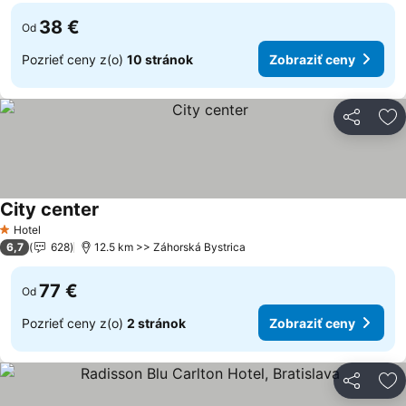
38 €
Od
Pozrieť ceny z(o)
10 stránok
Zobraziť ceny
Zdieľať
Pr
City center
Hotel
1 Počet hviezdičiek
6,7
628
12.5 km >> Záhorská Bystrica
77 €
Od
Pozrieť ceny z(o)
2 stránok
Zobraziť ceny
Zdieľať
Pr