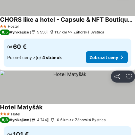
CHORS like a hotel - Capsule & NFT Boutique Hostel Bratislava - City Center
Hostel
2 Počet hviezdičiek
8,5
Vynikajúce
5 556
11.7 km >> Záhorská Bystrica
60 €
Od
Pozrieť ceny z(o)
4 stránok
Zobraziť ceny
Zdieľať
Pr
Hotel Matyšák
Hotel
3 Počet hviezdičiek
8,8
Vynikajúce
4 744
10.6 km >> Záhorská Bystrica
101 €
Od