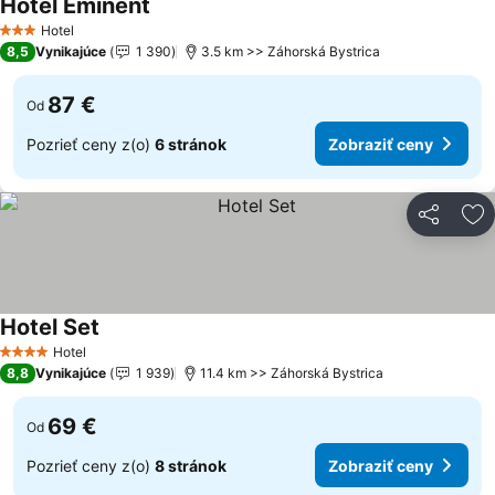
Hotel Eminent
Hotel
3 Počet hviezdičiek
8,5
Vynikajúce
1 390
3.5 km >> Záhorská Bystrica
87 €
Od
Pozrieť ceny z(o)
6 stránok
Zobraziť ceny
Zdieľať
Pr
Hotel Set
Hotel
4 Počet hviezdičiek
8,8
Vynikajúce
1 939
11.4 km >> Záhorská Bystrica
69 €
Od
Pozrieť ceny z(o)
8 stránok
Zobraziť ceny