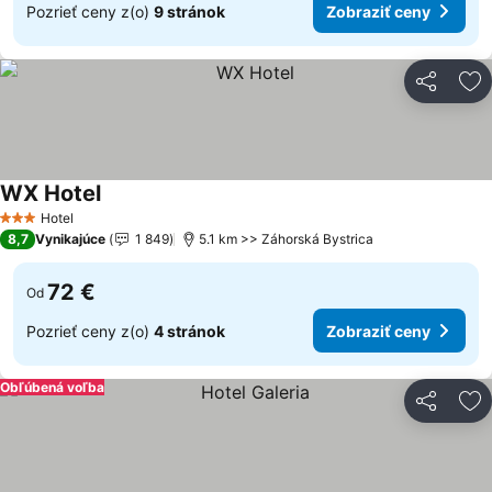
Pozrieť ceny z(o)
9 stránok
Zobraziť ceny
Zdieľať
Pr
WX Hotel
Hotel
3 Počet hviezdičiek
8,7
Vynikajúce
1 849
5.1 km >> Záhorská Bystrica
72 €
Od
Pozrieť ceny z(o)
4 stránok
Zobraziť ceny
Obľúbená voľba
Zdieľať
Pr