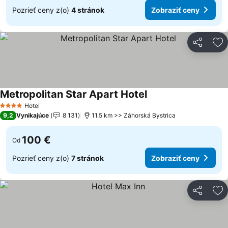
Pozrieť ceny z(o)
4 stránok
Zobraziť ceny
Zdieľať
Pr
Metropolitan Star Apart Hotel
Hotel
4 Počet hviezdičiek
9,2
Vynikajúce
8 131
11.5 km >> Záhorská Bystrica
100 €
Od
Pozrieť ceny z(o)
7 stránok
Zobraziť ceny
Zdieľať
Pr