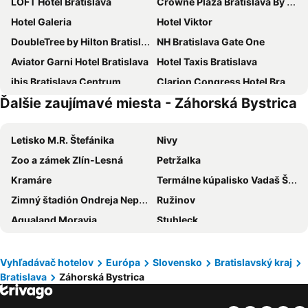
LOFT Hotel Bratislava
Crowne Plaza Bratislava By Ihg
Hotel Galeria
Hotel Viktor
DoubleTree by Hilton Bratislava
NH Bratislava Gate One
Aviator Garni Hotel Bratislava
Hotel Taxis Bratislava
ibis Bratislava Centrum
Clarion Congress Hotel Bratislava
Ďalšie zaujímavé miesta - Záhorská Bystrica
Hotel Avion
Hotel Saffron
Hotel Tatra
Mamaison Residence Sulekova Bratislava
Letisko M.R. Štefánika
Nivy
Pension Zlata Noha
Blue Lotus Apartments
Zoo a zámek Zlín-Lesná
Petržalka
Hotel Set
City center
Kramáre
Termálne kúpalisko Vadaš Štúrovo
Apollo Hotel Bratislava
Vienna House Easy by Wyndham Bratislava
Zimný štadión Ondreja Nepelu
Ružinov
Hotel Bratislava
Hotel ANTARES
Aqualand Moravia
Stuhleck
Luxury Garni Hotel Brix
Modena
Staré Mesto
Bratislava hlavná stanica
Lindner Hotel Bratislava, part of JdV by Hyatt
Hotel Matyšák
Dúbravka
Vajnory
Elisabeth Old Town
Hotel Color
Vyhľadávač hotelov
Európa
Slovensko
Bratislavský kraj
Bratislava
Záhorská Bystrica
Neusiedler See
Termálne kúpalisko Vincov les
Falkensteiner Hotel Bratislava
Hotel Devin
Hochkar
Devínska Nová Ves
Hotel Remy
Botel Gracia