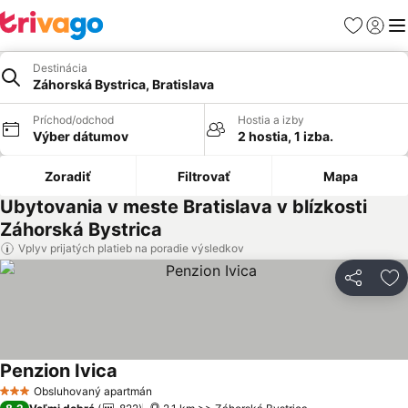
Obľúbené
Prihlási
Me
Destinácia
Záhorská Bystrica, Bratislava
Príchod/odchod
Hostia a izby
Výber dátumov
2 hostia, 1 izba.
Zoradiť
Filtrovať
Mapa
Ubytovania v meste Bratislava v blízkosti
Záhorská Bystrica
Vplyv prijatých platieb na poradie výsledkov
Zdieľať
Pr
Penzion Ivica
Obsluhovaný apartmán
3 Počet hviezdičiek