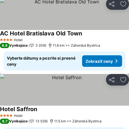
Zdieľať
Pr
AC Hotel Bratislava Old Town
Hotel
4 Počet hviezdičiek
8,8
Vynikajúce
3 209
11.6 km >> Záhorská Bystrica
Vyberte dátumy a pozrite si presné
Zobraziť ceny
ceny
Zdieľať
Pr
Hotel Saffron
Hotel
4 Počet hviezdičiek
8,7
Vynikajúce
13 529
11.5 km >> Záhorská Bystrica