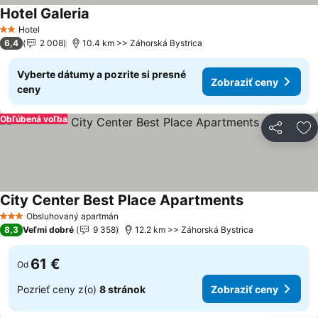
Hotel Galeria
Hotel
2 Počet hviezdičiek
6,4
2 008
10.4 km >> Záhorská Bystrica
Vyberte dátumy a pozrite si presné
Zobraziť ceny
ceny
Obľúbená voľba
Zdieľať
Pr
City Center Best Place Apartments
Obsluhovaný apartmán
3 Počet hviezdičiek
8,3
Veľmi dobré
9 358
12.2 km >> Záhorská Bystrica
61 €
Od
Pozrieť ceny z(o)
8 stránok
Zobraziť ceny