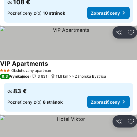
108 €
Od
Pozrieť ceny z(o)
10 stránok
Zobraziť ceny
Zdieľať
Pr
VIP Apartments
Obsluhovaný apartmán
3 Počet hviezdičiek
9,3
Vynikajúce
3 831
11.8 km >> Záhorská Bystrica
83 €
Od
Pozrieť ceny z(o)
8 stránok
Zobraziť ceny
Zdieľať
Pr