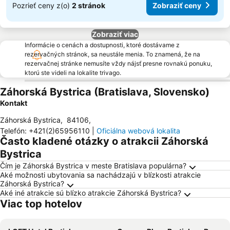
Pozrieť ceny z(o)
2 stránok
Zobraziť ceny
Zobraziť viac
Informácie o cenách a dostupnosti, ktoré dostávame z
rezervačných stránok, sa neustále menia. To znamená, že na
rezervačnej stránke nemusíte vždy nájsť presne rovnakú ponuku,
ktorú ste videli na lokalite trivago.
Záhorská Bystrica (Bratislava, Slovensko)
Kontakt
Záhorská Bystrica
,
84106
,
Telefón
:
+421(2)65956110
|
Oficiálna webová lokalita
Často kladené otázky o atrakcii Záhorská
Bystrica
Čím je Záhorská Bystrica v meste Bratislava populárna?
Aké možnosti ubytovania sa nachádzajú v blízkosti atrakcie
Záhorská Bystrica?
Aké iné atrakcie sú blízko atrakcie Záhorská Bystrica?
Viac top hotelov