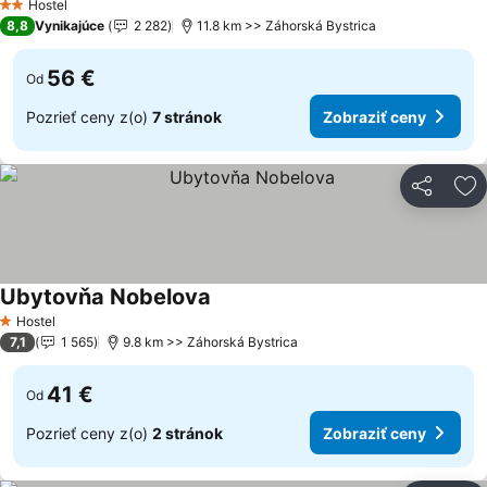
Hostel
2 Počet hviezdičiek
8,8
Vynikajúce
2 282
11.8 km >> Záhorská Bystrica
56 €
Od
Pozrieť ceny z(o)
7 stránok
Zobraziť ceny
Zdieľať
Pr
Ubytovňa Nobelova
Hostel
1 Počet hviezdičiek
7,1
1 565
9.8 km >> Záhorská Bystrica
41 €
Od
Pozrieť ceny z(o)
2 stránok
Zobraziť ceny