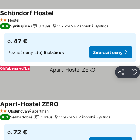
Schöndorf Hostel
Hostel
2 Počet hviezdičiek
8,6
Vynikajúce
3 089
11.7 km >> Záhorská Bystrica
47 €
Od
Pozrieť ceny z(o)
5 stránok
Zobraziť ceny
Obľúbená voľba
Zdieľať
Pr
Apart-Hostel ZERO
Obsluhovaný apartmán
2 Počet hviezdičiek
8,3
Veľmi dobré
1 636
11.9 km >> Záhorská Bystrica
72 €
Od