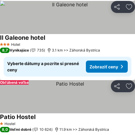
Zdieľať
Pr
Il Galeone hotel
Hotel
3 Počet hviezdičiek
8,7
Vynikajúce
735
3.1 km >> Záhorská Bystrica
Vyberte dátumy a pozrite si presné
Zobraziť ceny
ceny
Obľúbená voľba
Zdieľať
Pr
Patio Hostel
Hostel
1 Počet hviezdičiek
8,0
Veľmi dobré
10 624
11.9 km >> Záhorská Bystrica