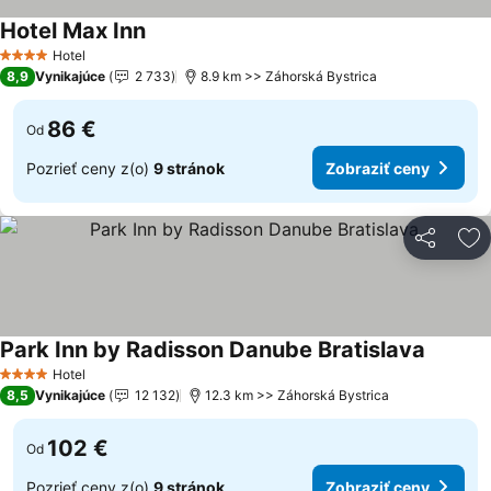
Hotel Max Inn
Hotel
4 Počet hviezdičiek
8,9
Vynikajúce
2 733
8.9 km >> Záhorská Bystrica
86 €
Od
Pozrieť ceny z(o)
9 stránok
Zobraziť ceny
Zdieľať
Pr
Park Inn by Radisson Danube Bratislava
Hotel
4 Počet hviezdičiek
8,5
Vynikajúce
12 132
12.3 km >> Záhorská Bystrica
102 €
Od
Pozrieť ceny z(o)
9 stránok
Zobraziť ceny