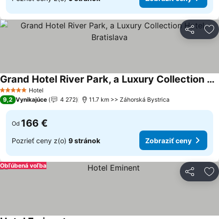
Zdieľať
Pr
Grand Hotel River Park, a Luxury Collection Hotel, Bratislava
Hotel
5 Počet hviezdičiek
9,2
Vynikajúce
4 272
11.7 km >> Záhorská Bystrica
166 €
Od
Pozrieť ceny z(o)
9 stránok
Zobraziť ceny
Obľúbená voľba
Zdieľať
Pr