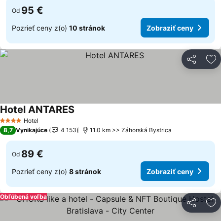
95 €
Od
Pozrieť ceny z(o)
10 stránok
Zobraziť ceny
Zdieľať
Pr
Hotel ANTARES
Hotel
4 Počet hviezdičiek
8,7
Vynikajúce
4 153
11.0 km >> Záhorská Bystrica
89 €
Od
Pozrieť ceny z(o)
8 stránok
Zobraziť ceny
Obľúbená voľba
Zdieľať
Pr