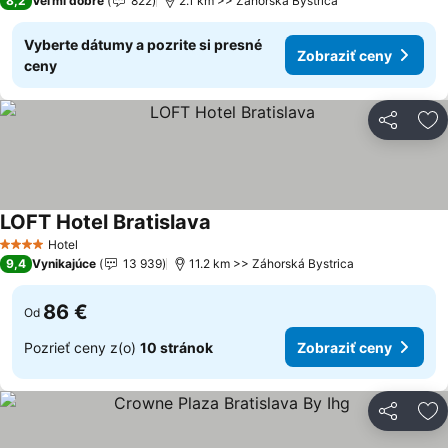
8,2
Veľmi dobré
822
2.1 km >> Záhorská Bystrica
Vyberte dátumy a pozrite si presné
Zobraziť ceny
ceny
Zdieľať
Pr
LOFT Hotel Bratislava
Hotel
4 Počet hviezdičiek
9,4
Vynikajúce
13 939
11.2 km >> Záhorská Bystrica
86 €
Od
Pozrieť ceny z(o)
10 stránok
Zobraziť ceny
Zdieľať
Pr