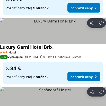
Pozrieť ceny z(o)
9 stránok
Zobraziť ceny
Zdieľať
Pr
Luxury Garni Hotel Brix
Hotel
3 Počet hviezdičiek
8,5
Vynikajúce
2 005
9.3 km >> Záhorská Bystrica
84 €
Od
Pozrieť ceny z(o)
2 stránok
Zobraziť ceny
Zdieľať
Pr