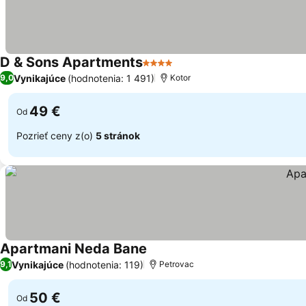
D & Sons Apartments
4 Počet hviezdičiek
Vynikajúce
(hodnotenia: 1 491)
9,0
Kotor
49 €
Od
Pozrieť ceny z(o)
5 stránok
Apartmani Neda Bane
Vynikajúce
(hodnotenia: 119)
9,1
Petrovac
50 €
Od