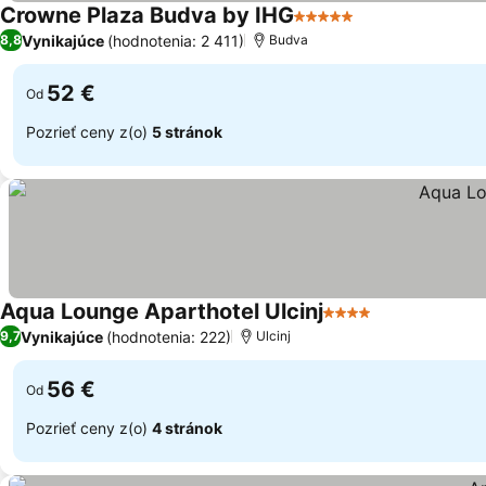
Crowne Plaza Budva by IHG
5 Počet hviezdičiek
Vynikajúce
(hodnotenia: 2 411)
8,8
Budva
52 €
Od
Pozrieť ceny z(o)
5 stránok
Aqua Lounge Aparthotel Ulcinj
4 Počet hviezdičiek
Vynikajúce
(hodnotenia: 222)
9,7
Ulcinj
56 €
Od
Pozrieť ceny z(o)
4 stránok