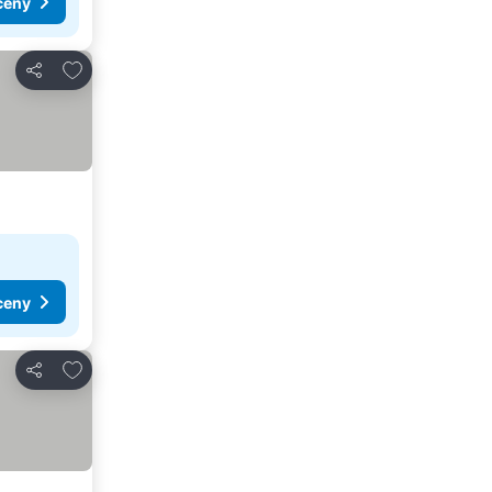
ceny
Pridať do obľúbených
Zdieľať
ceny
Pridať do obľúbených
Zdieľať