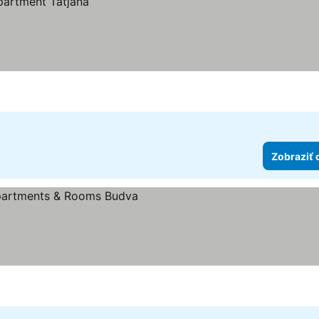
Zobraziť 
ezdičiek