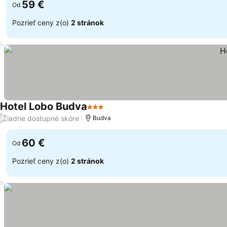
59 €
Od
Pozrieť ceny z(o)
2 stránok
Hotel Lobo Budva
3 Počet hviezdičiek
Žiadne dostupné skóre
/
Budva
60 €
Od
Pozrieť ceny z(o)
2 stránok