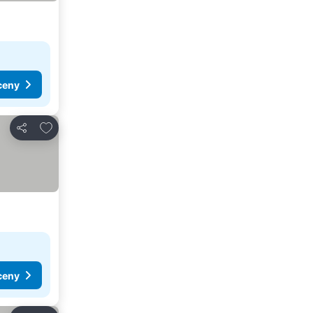
ceny
Pridať do obľúbených
Zdieľať
ceny