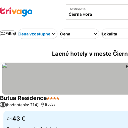
Destinácia
Filtre
Cena vzostupne
Cena
Lokalita
Lacné hotely v meste Čiern
Butua Residence
4 Počet hviezdičiek
(hodnotenia: 714)
6,8
Budva
43 €
Od