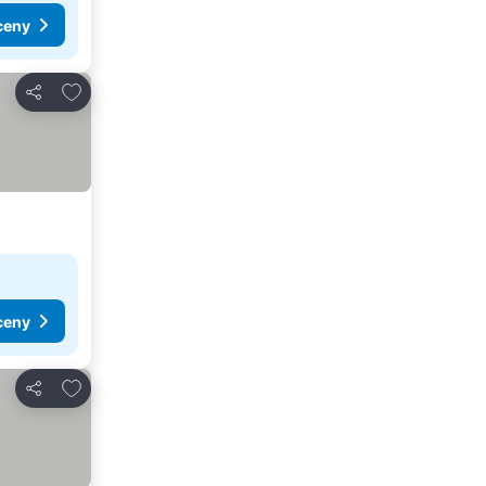
ceny
Pridať do obľúbených
Zdieľať
ceny
Pridať do obľúbených
Zdieľať