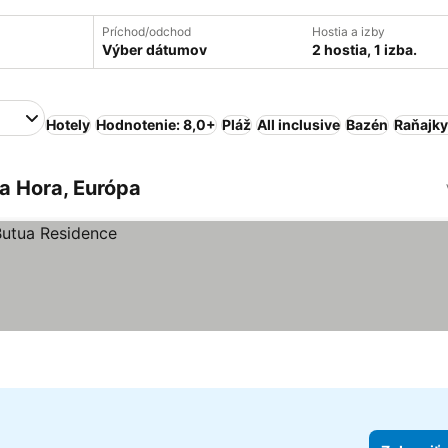
Príchod/odchod
Hostia a izby
Výber dátumov
2 hostia, 1 izba.
Hotely
Hodnotenie: 8,0+
Pláž
All inclusive
Bazén
Raňajky
a Hora, Európa