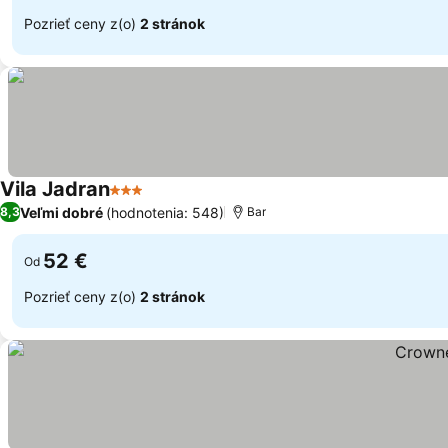
Pozrieť ceny z(o)
2 stránok
Vila Jadran
3 Počet hviezdičiek
Veľmi dobré
(hodnotenia: 548)
8,3
Bar
52 €
Od
Pozrieť ceny z(o)
2 stránok