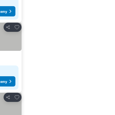
ceny
Pridať do obľúbených
Zdieľať
ceny
Pridať do obľúbených
Zdieľať