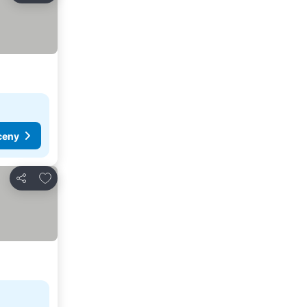
ceny
Pridať do obľúbených
Zdieľať