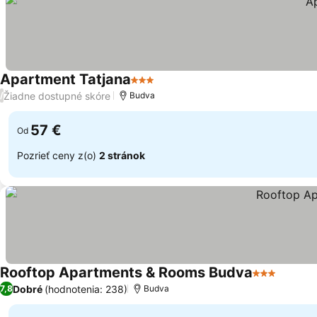
Apartment Tatjana
3 Počet hviezdičiek
Žiadne dostupné skóre
/
Budva
57 €
Od
Pozrieť ceny z(o)
2 stránok
Rooftop Apartments & Rooms Budva
3 Počet hvi
Dobré
(hodnotenia: 238)
7,8
Budva