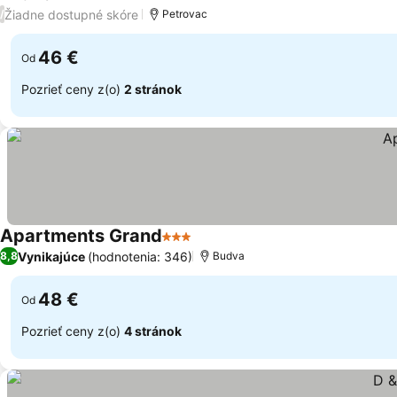
3 Počet hviezdičiek
Žiadne dostupné skóre
/
Petrovac
46 €
Od
Pozrieť ceny z(o)
2 stránok
Apartments Grand
3 Počet hviezdičiek
Vynikajúce
(hodnotenia: 346)
8,8
Budva
48 €
Od
Pozrieť ceny z(o)
4 stránok