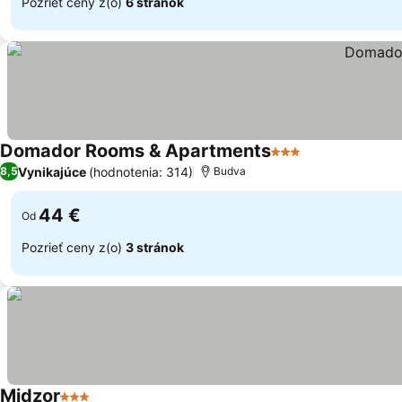
Pozrieť ceny z(o)
6 stránok
Domador Rooms & Apartments
3 Počet hviezdičie
Vynikajúce
(hodnotenia: 314)
8,5
Budva
44 €
Od
Pozrieť ceny z(o)
3 stránok
Midzor