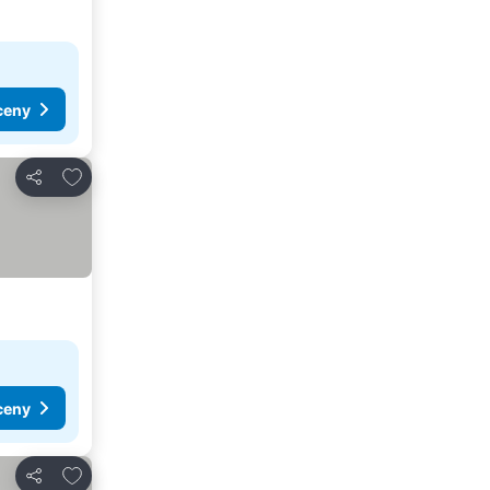
ceny
Pridať do obľúbených
Zdieľať
ceny
Pridať do obľúbených
Zdieľať