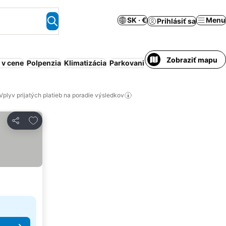
SK · €
Menu
Prihlásiť sa
Zobraziť mapu
 v cene
Polpenzia
Klimatizácia
Parkovanie
Obsluhovaný apartm
Vplyv prijatých platieb na poradie výsledkov
Pridať do obľúbených
Zdieľať