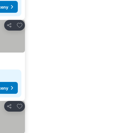
ceny
Pridať do obľúbených
Zdieľať
ceny
Pridať do obľúbených
Zdieľať