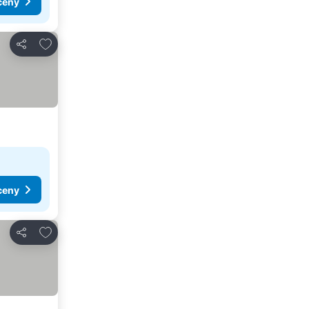
ceny
Pridať do obľúbených
Zdieľať
ceny
Pridať do obľúbených
Zdieľať