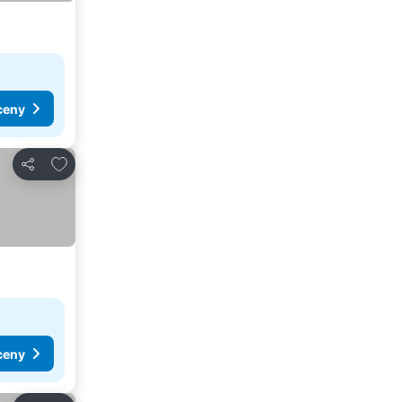
ceny
Pridať do obľúbených
Zdieľať
ceny