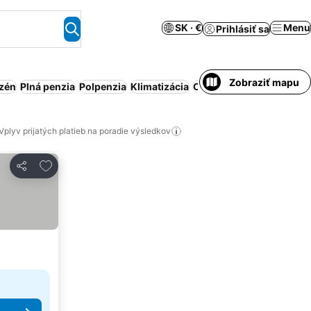
SK · €
Menu
Prihlásiť sa
Zobraziť mapu
zén
Plná penzia
Polpenzia
Klimatizácia
Obsluhovaný apartmán
Vplyv prijatých platieb na poradie výsledkov
Pridať do obľúbených
Zdieľať