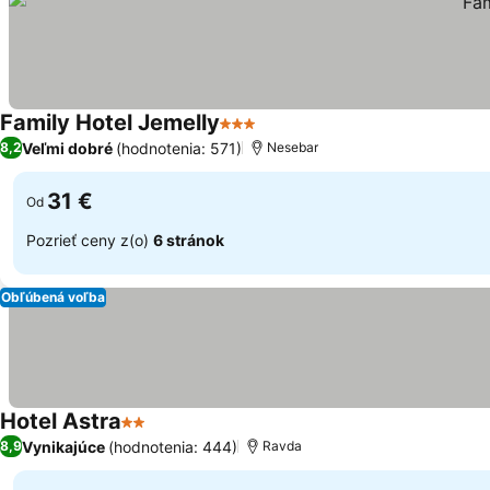
Family Hotel Jemelly
3 Počet hviezdičiek
Veľmi dobré
(hodnotenia: 571)
8,2
Nesebar
31 €
Od
Pozrieť ceny z(o)
6 stránok
Obľúbená voľba
Hotel Astra
2 Počet hviezdičiek
Vynikajúce
(hodnotenia: 444)
8,9
Ravda