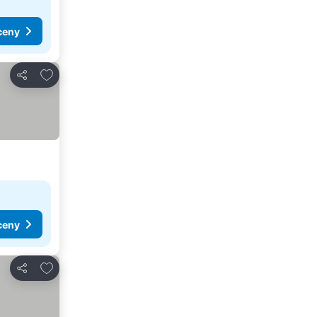
ceny
Pridať do obľúbených
Zdieľať
ceny
Pridať do obľúbených
Zdieľať