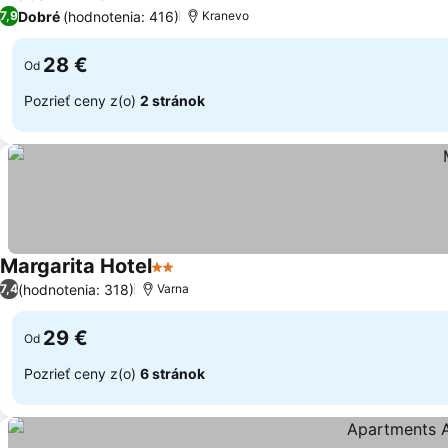
2 Počet hviezdičiek
Dobré
(hodnotenia: 416)
7,9
Kranevo
28 €
Od
Pozrieť ceny z(o)
2 stránok
Margarita Hotel
2 Počet hviezdičiek
(hodnotenia: 318)
7,4
Varna
29 €
Od
Pozrieť ceny z(o)
6 stránok