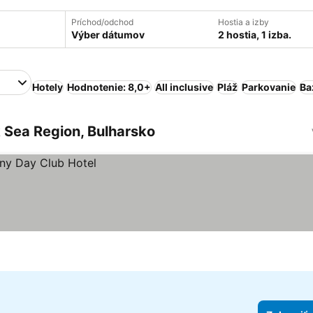
Príchod/odchod
Hostia a izby
Výber dátumov
2 hostia, 1 izba.
Hotely
Hodnotenie: 8,0+
All inclusive
Pláž
Parkovanie
Ba
 Sea Region, Bulharsko