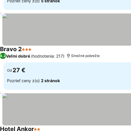
Pozrieť ceny z(o)
5 stránok
Bravo 2
3 Počet hviezdičiek
Veľmi dobré
(hodnotenia: 217)
8,2
Slnečné pobrežie
27 €
Od
Pozrieť ceny z(o)
2 stránok
Hotel Ankor