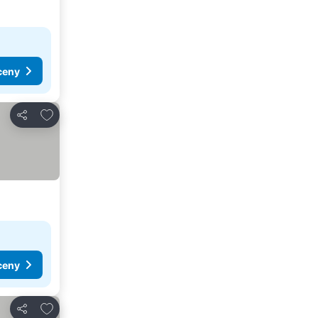
ceny
Pridať do obľúbených
Zdieľať
ceny
Pridať do obľúbených
Zdieľať