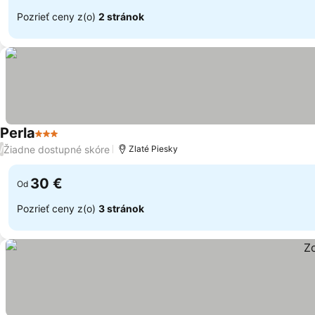
Pozrieť ceny z(o)
2 stránok
Perla
3 Počet hviezdičiek
Žiadne dostupné skóre
/
Zlaté Piesky
30 €
Od
Pozrieť ceny z(o)
3 stránok