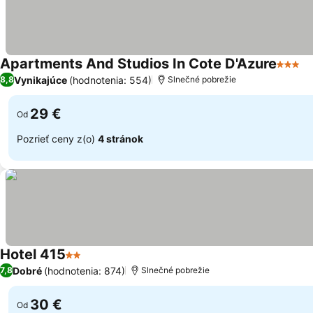
Apartments And Studios In Cote D'Azure
3 Poče
Vynikajúce
(hodnotenia: 554)
8,8
Slnečné pobrežie
29 €
Od
Pozrieť ceny z(o)
4 stránok
Hotel 415
2 Počet hviezdičiek
Dobré
(hodnotenia: 874)
7,8
Slnečné pobrežie
30 €
Od