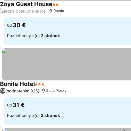
Zoya Guest House
2 Počet hviezdičiek
Žiadne dostupné skóre
/
Ravda
30 €
Od
Pozrieť ceny z(o)
2 stránok
Bonita Hotel
3 Počet hviezdičiek
(hodnotenia: 926)
7,2
Zlaté Piesky
31 €
Od
Pozrieť ceny z(o)
3 stránok