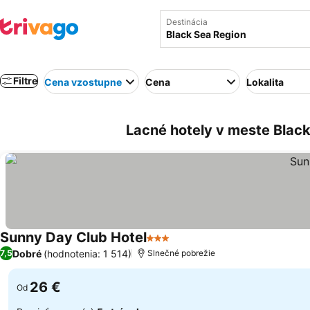
Destinácia
Filtre
Cena vzostupne
Cena
Lokalita
Lacné hotely v meste Black
Sunny Day Club Hotel
3 Počet hviezdičiek
Dobré
(hodnotenia: 1 514)
7,5
Slnečné pobrežie
26 €
Od