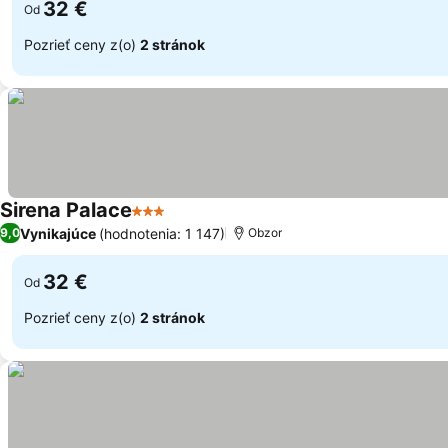
32 €
Od
Pozrieť ceny z(o)
2 stránok
Sirena Palace
3 Počet hviezdičiek
Vynikajúce
(hodnotenia: 1 147)
9,0
Obzor
32 €
Od
Pozrieť ceny z(o)
2 stránok