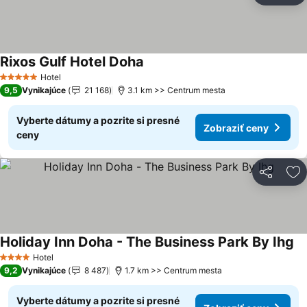
Rixos Gulf Hotel Doha
Hotel
5 Počet hviezdičiek
9,5
Vynikajúce
21 168
3.1 km >> Centrum mesta
Vyberte dátumy a pozrite si presné
Zobraziť ceny
ceny
Zdieľať
Pr
Holiday Inn Doha - The Business Park By Ihg
Hotel
4 Počet hviezdičiek
9,2
Vynikajúce
8 487
1.7 km >> Centrum mesta
Vyberte dátumy a pozrite si presné