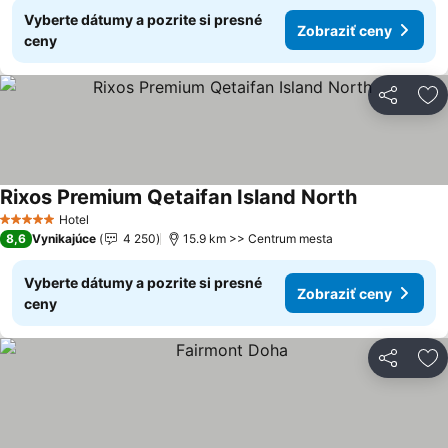
Vyberte dátumy a pozrite si presné
Zobraziť ceny
ceny
Zdieľať
Pr
Rixos Premium Qetaifan Island North
Hotel
5 Počet hviezdičiek
8,6
Vynikajúce
4 250
15.9 km >> Centrum mesta
Vyberte dátumy a pozrite si presné
Zobraziť ceny
ceny
Zdieľať
Pr