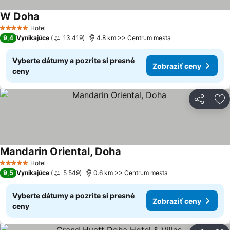
W Doha
Hotel
5 Počet hviezdičiek
9,4
Vynikajúce
13 419
4.8 km >> Centrum mesta
Vyberte dátumy a pozrite si presné
Zobraziť ceny
ceny
Zdieľať
Pr
Mandarin Oriental, Doha
Hotel
5 Počet hviezdičiek
9,5
Vynikajúce
5 549
0.6 km >> Centrum mesta
Vyberte dátumy a pozrite si presné
Zobraziť ceny
ceny