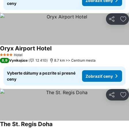
Zobraziť ceny
ceny
Zdieľať
Pr
Oryx Airport Hotel
Hotel
4 Počet hviezdičiek
8,9
Vynikajúce
12 410
8.7 km >> Centrum mesta
Vyberte dátumy a pozrite si presné
Zobraziť ceny
ceny
Zdieľať
Pr
The St. Regis Doha