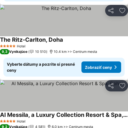
Zdieľať
Pr
The Ritz-Carlton, Doha
Hotel
5 Počet hviezdičiek
9,3
Vynikajúce
10 510
10.4 km >> Centrum mesta
Vyberte dátumy a pozrite si presné
Zobraziť ceny
ceny
Zdieľať
Pr
Al Messila, a Luxury Collection Resort & Spa, Doha
Hotel
5 Počet hviezdičiek
9,2
Vynikajúce
4 581
6.0 km >> Centrum mesta