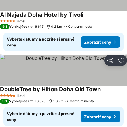
Al Najada Doha Hotel by Tivoli
Hotel
5 Počet hviezdičiek
9,1
Vynikajúce
6 615
0.2 km >> Centrum mesta
Vyberte dátumy a pozrite si presné
Zobraziť ceny
ceny
Zdieľať
Pr
DoubleTree by Hilton Doha Old Town
Hotel
5 Počet hviezdičiek
9,1
Vynikajúce
18 573
1.3 km >> Centrum mesta
Vyberte dátumy a pozrite si presné
Zobraziť ceny
ceny