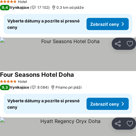
Hotel
5 Počet hviezdičiek
9,4
Vynikajúce
17 152
0.3 km od pláže
Vyberte dátumy a pozrite si presné
Zobraziť ceny
ceny
Zdieľať
Pr
Four Seasons Hotel Doha
Hotel
5 Počet hviezdičiek
9,3
Vynikajúce
8 084
Priamo pri pláži
Vyberte dátumy a pozrite si presné
Zobraziť ceny
ceny
Zdieľať
Pr