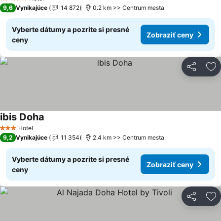
5 Počet hviezdičiek
9,6
Vynikajúce
14 872
0.2 km >> Centrum mesta
Vyberte dátumy a pozrite si presné
Zobraziť ceny
ceny
Zdieľať
Pr
ibis Doha
Hotel
3 Počet hviezdičiek
9,2
Vynikajúce
11 354
2.4 km >> Centrum mesta
Vyberte dátumy a pozrite si presné
Zobraziť ceny
ceny
Zdieľať
Pr