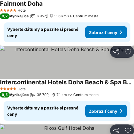
Fairmont Doha
Hotel
5 Počet hviezdičiek
9,2
Vynikajúce
6 957
11.6 km >> Centrum mesta
Vyberte dátumy a pozrite si presné
Zobraziť ceny
ceny
Zdieľať
Pr
Intercontinental Hotels Doha Beach & Spa By Ihg
Hotel
5 Počet hviezdičiek
9,5
Vynikajúce
35 799
7.1 km >> Centrum mesta
Vyberte dátumy a pozrite si presné
Zobraziť ceny
ceny
Zdieľať
Pr