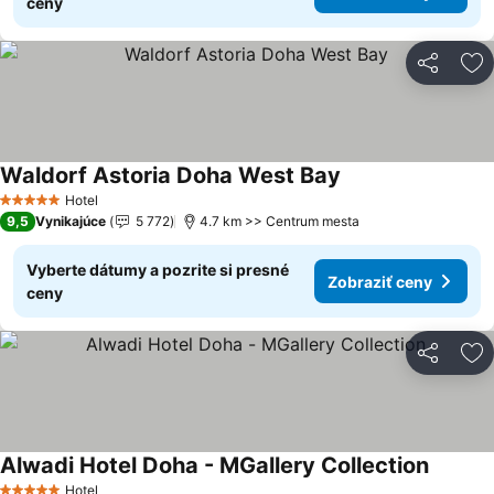
ceny
Zdieľať
Pr
Waldorf Astoria Doha West Bay
Hotel
5 Počet hviezdičiek
9,5
Vynikajúce
5 772
4.7 km >> Centrum mesta
Vyberte dátumy a pozrite si presné
Zobraziť ceny
ceny
Zdieľať
Pr
Alwadi Hotel Doha - MGallery Collection
Hotel