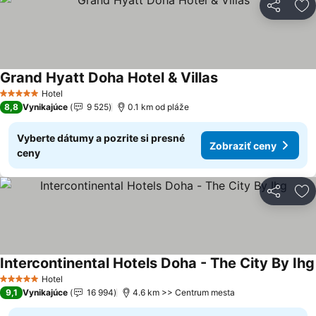
Zdieľať
Pr
Grand Hyatt Doha Hotel & Villas
Hotel
5 Počet hviezdičiek
8,8
Vynikajúce
9 525
0.1 km od pláže
Vyberte dátumy a pozrite si presné
Zobraziť ceny
ceny
Zdieľať
Pr
Intercontinental Hotels Doha - The City By Ihg
Hotel
5 Počet hviezdičiek
9,1
Vynikajúce
16 994
4.6 km >> Centrum mesta