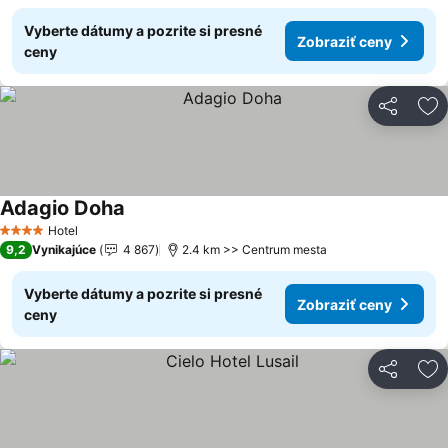
Vyberte dátumy a pozrite si presné
Zobraziť ceny
ceny
Zdieľať
Pr
Adagio Doha
Hotel
4 Počet hviezdičiek
9,2
Vynikajúce
4 867
2.4 km >> Centrum mesta
Vyberte dátumy a pozrite si presné
Zobraziť ceny
ceny
Zdieľať
Pr