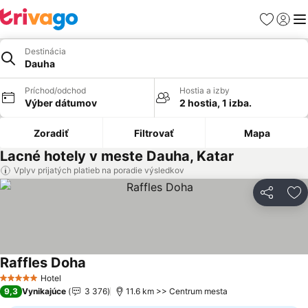
Obľúbené
Prihlási
Me
Destinácia
Dauha
Príchod/odchod
Hostia a izby
Výber dátumov
2 hostia, 1 izba.
Zoradiť
Filtrovať
Mapa
Lacné hotely v meste Dauha, Katar
Vplyv prijatých platieb na poradie výsledkov
Zdieľať
Pr
Raffles Doha
Hotel
5 Počet hviezdičiek
9,3
Vynikajúce
3 376
11.6 km >> Centrum mesta