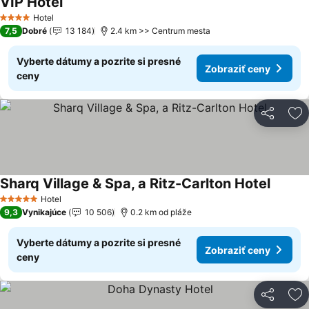
VIP Hotel
Hotel
4 Počet hviezdičiek
7,5
Dobré
13 184
2.4 km >> Centrum mesta
Vyberte dátumy a pozrite si presné
Zobraziť ceny
ceny
Zdieľať
Pr
Sharq Village & Spa, a Ritz-Carlton Hotel
Hotel
5 Počet hviezdičiek
9,3
Vynikajúce
10 506
0.2 km od pláže
Vyberte dátumy a pozrite si presné
Zobraziť ceny
ceny
Zdieľať
Pr