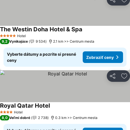
Zdieľať
Pr
The Westin Doha Hotel & Spa
Hotel
5 Počet hviezdičiek
9,2
Vynikajúce
9 534
2.1 km >> Centrum mesta
Vyberte dátumy a pozrite si presné
Zobraziť ceny
ceny
Zdieľať
Pr
Royal Qatar Hotel
Hotel
4 Počet hviezdičiek
8,0
Veľmi dobré
2 738
0.3 km >> Centrum mesta