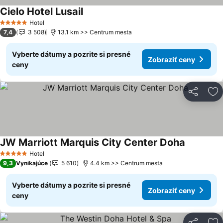
Cielo Hotel Lusail
Hotel
5 Počet hviezdičiek
7,4
3 508
13.1 km >> Centrum mesta
Vyberte dátumy a pozrite si presné
Zobraziť ceny
ceny
Zdieľať
Pr
JW Marriott Marquis City Center Doha
Hotel
5 Počet hviezdičiek
9,3
Vynikajúce
5 610
4.4 km >> Centrum mesta
Vyberte dátumy a pozrite si presné
Zobraziť ceny
ceny