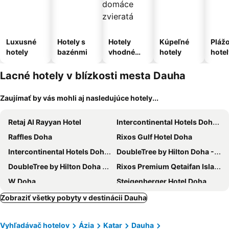
Luxusné
Hotely s
Hotely
Kúpeľné
Pláž
hotely
bazénmi
vhodné
hotely
hotel
pre
domáce
Lacné hotely v blízkosti mesta Dauha
zvieratá
Zaujímať by vás mohli aj nasledujúce hotely...
Retaj Al Rayyan Hotel
Intercontinental Hotels Doha - The City By Ihg
Raffles Doha
Rixos Gulf Hotel Doha
Intercontinental Hotels Doha Beach & Spa By Ihg
DoubleTree by Hilton Doha - Al Sadd
DoubleTree by Hilton Doha Old Town
Rixos Premium Qetaifan Island North
W Doha
Steigenberger Hotel Doha
Horizon Manor Hotel
Radisson Blu Hotel, Doha
Zobraziť všetky pobyty v destinácii Dauha
Crowne Plaza Doha - The Business Park By Ihg
Best Western Plus Doha
Vyhľadávač hotelov
Ázia
Katar
Dauha
Sovereign Hotel
Holiday Inn Doha - The Business Park By Ihg