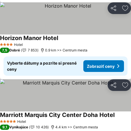
Zdieľať
Pr
Horizon Manor Hotel
Hotel
4 Počet hviezdičiek
7,5
Dobré
7 853
0.9 km >> Centrum mesta
Vyberte dátumy a pozrite si presné
Zobraziť ceny
ceny
Zdieľať
Pr
Marriott Marquis City Center Doha Hotel
Hotel
5 Počet hviezdičiek
9,1
Vynikajúce
10 426
4.4 km >> Centrum mesta