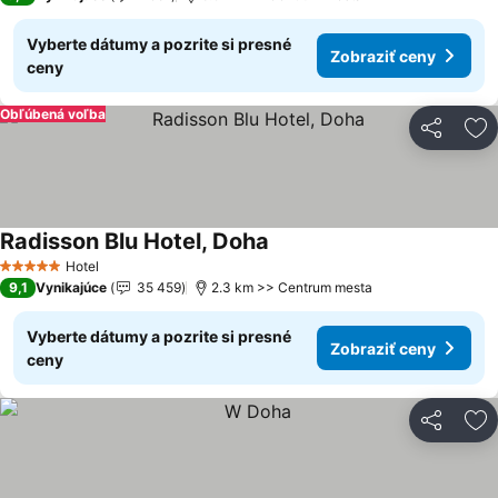
Vyberte dátumy a pozrite si presné
Zobraziť ceny
ceny
Obľúbená voľba
Zdieľať
Pr
Radisson Blu Hotel, Doha
Hotel
5 Počet hviezdičiek
9,1
Vynikajúce
35 459
2.3 km >> Centrum mesta
Vyberte dátumy a pozrite si presné
Zobraziť ceny
ceny
Zdieľať
Pr