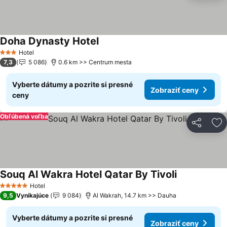
Doha Dynasty Hotel
Hotel
3 Počet hviezdičiek
7,3
5 086
0.6 km >> Centrum mesta
Vyberte dátumy a pozrite si presné
Zobraziť ceny
ceny
Obľúbená voľba
Zdieľať
Pr
Souq Al Wakra Hotel Qatar By Tivoli
Hotel
5 Počet hviezdičiek
9,5
Vynikajúce
9 084
Al Wakrah, 14.7 km >> Dauha
Vyberte dátumy a pozrite si presné
Zobraziť ceny