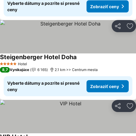
Vyberte dátumy a pozrite si presné
Zobraziť ceny
ceny
Zdieľať
Pr
Steigenberger Hotel Doha
Hotel
5 Počet hviezdičiek
8,7
Vynikajúce
6 165
2.1 km >> Centrum mesta
Vyberte dátumy a pozrite si presné
Zobraziť ceny
ceny
Zdieľať
Pr