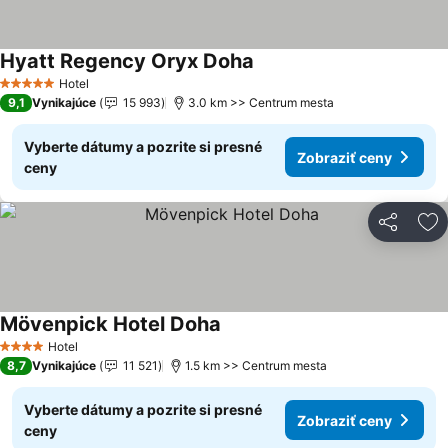
Hyatt Regency Oryx Doha
Hotel
5 Počet hviezdičiek
9,1
Vynikajúce
15 993
3.0 km >> Centrum mesta
Vyberte dátumy a pozrite si presné
Zobraziť ceny
ceny
Zdieľať
Pr
Mövenpick Hotel Doha
Hotel
4 Počet hviezdičiek
8,7
Vynikajúce
11 521
1.5 km >> Centrum mesta
Vyberte dátumy a pozrite si presné
Zobraziť ceny
ceny