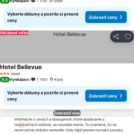
8,9
Vynikajúce
1 176
Gorje
Vyberte dátumy a pozrite si presné
Zobraziť ceny
ceny
Obľúbená voľba
Zdieľať
Pr
Hotel Bellevue
Hotel
3 Počet hviezdičiek
8,5
Vynikajúce
1 750
Kranj
Vyberte dátumy a pozrite si presné
Zobraziť ceny
ceny
Zobraziť viac
Informácie o cenách a dostupnosti, ktoré dostávame z
rezervačných stránok, sa neustále menia. To znamená, že na
rezervačnej stránke nemusíte vždy nájsť presne rovnakú ponuku,