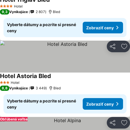
Hotel
4 Počet hviezdičiek
9,3
Vynikajúce
2 807
Bled
Vyberte dátumy a pozrite si presné
Zobraziť ceny
ceny
Zdieľať
Pr
Hotel Astoria Bled
Hotel
3 Počet hviezdičiek
8,8
Vynikajúce
3 449
Bled
Vyberte dátumy a pozrite si presné
Zobraziť ceny
ceny
Obľúbená voľba
Zdieľať
Pr