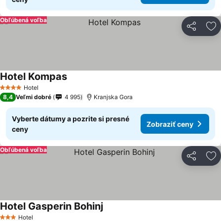
Obľúbená voľba
Zdieľať
Pr
Hotel Kompas
Hotel
4 Počet hviezdičiek
8,4
Veľmi dobré
4 995
Kranjska Gora
Vyberte dátumy a pozrite si presné
Zobraziť ceny
ceny
Obľúbená voľba
Zdieľať
Pr
Hotel Gasperin Bohinj
Hotel
3 Počet hviezdičiek