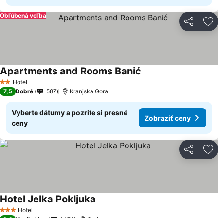
Obľúbená voľba
Zdieľať
Pr
Apartments and Rooms Banić
Hotel
2 Počet hviezdičiek
7,5
Dobré
587
Kranjska Gora
Vyberte dátumy a pozrite si presné
Zobraziť ceny
ceny
Zdieľať
Pr
Hotel Jelka Pokljuka
Hotel
3 Počet hviezdičiek