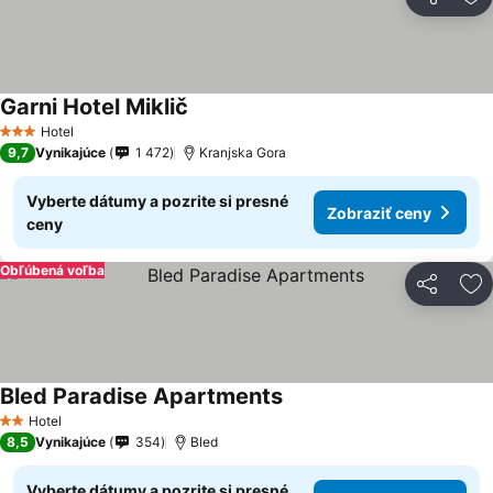
Zdieľať
Pr
Garni Hotel Miklič
Hotel
3 Počet hviezdičiek
9,7
Vynikajúce
1 472
Kranjska Gora
Vyberte dátumy a pozrite si presné
Zobraziť ceny
ceny
Obľúbená voľba
Zdieľať
Pr
Bled Paradise Apartments
Hotel
2 Počet hviezdičiek
8,5
Vynikajúce
354
Bled
Vyberte dátumy a pozrite si presné