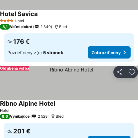
Hotel Savica
Hotel
4 Počet hviezdičiek
8,1
Veľmi dobré
2 340
Bled
176 €
Od
Pozrieť ceny z(o)
5 stránok
Zobraziť ceny
Obľúbená voľba
Zdieľať
Pr
Ribno Alpine Hotel
Hotel
8,6
Vynikajúce
2 528
Bled
201 €
Od