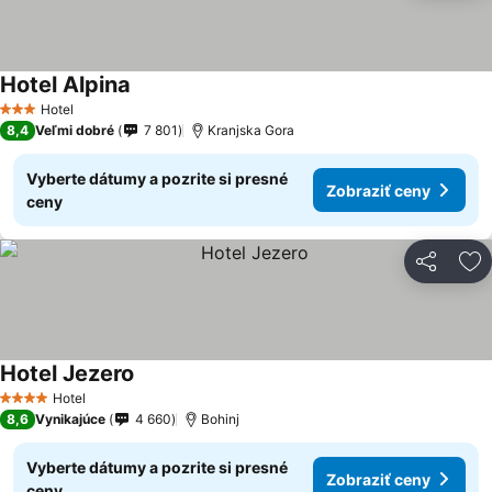
Hotel Alpina
Hotel
3 Počet hviezdičiek
8,4
Veľmi dobré
7 801
Kranjska Gora
Vyberte dátumy a pozrite si presné
Zobraziť ceny
ceny
Zdieľať
Pr
Hotel Jezero
Hotel
4 Počet hviezdičiek
8,6
Vynikajúce
4 660
Bohinj
Vyberte dátumy a pozrite si presné
Zobraziť ceny
ceny