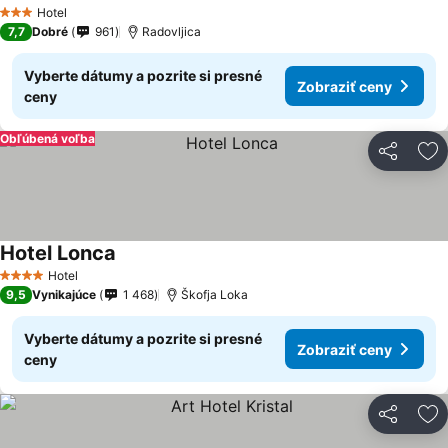
Hotel
3 Počet hviezdičiek
7,7
Dobré
961
Radovljica
Vyberte dátumy a pozrite si presné
Zobraziť ceny
ceny
Obľúbená voľba
Zdieľať
Pr
Hotel Lonca
Hotel
4 Počet hviezdičiek
9,5
Vynikajúce
1 468
Škofja Loka
Vyberte dátumy a pozrite si presné
Zobraziť ceny
ceny
Zdieľať
Pr