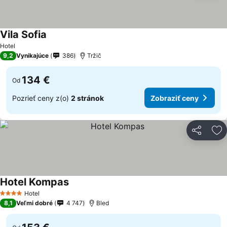
Vila Sofia
Hotel
9,2
Vynikajúce
386
Tržič
134 €
Od
Pozrieť ceny z(o)
2 stránok
Zobraziť ceny
Zdieľať
Pr
Hotel Kompas
Hotel
4 Počet hviezdičiek
8,1
Veľmi dobré
4 747
Bled