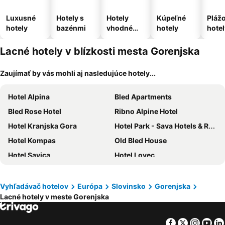
Luxusné
Hotely s
Hotely
Kúpeľné
Pláž
hotely
bazénmi
vhodné
hotely
hotel
pre
domáce
Lacné hotely v blízkosti mesta Gorenjska
zvieratá
Zaujímať by vás mohli aj nasledujúce hotely...
Hotel Alpina
Bled Apartments
Bled Rose Hotel
Ribno Alpine Hotel
Hotel Kranjska Gora
Hotel Park - Sava Hotels & Resorts
Hotel Kompas
Old Bled House
Hotel Savica
Hotel Lovec
Hotel Triglav Bled
Hotel Kompas
Apartments and Rooms Banić
Hotel Astoria Bled
Vyhľadávač hotelov
Európa
Slovinsko
Gorenjska
Lacné hotely v meste Gorenjska
Bled Paradise Apartments
Rooms & Apartments Pr Matjon
Penzion Pibernik
Na Vasi restavracija in prenočišča
Facebook
Twitter
Insta
Yo