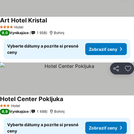
Art Hotel Kristal
Hotel
4 Počet hviezdičiek
9,0
Vynikajúce
1 958
Bohinj
Vyberte dátumy a pozrite si presné
Zobraziť ceny
ceny
Zdieľať
Pr
Hotel Center Pokljuka
Hotel
3 Počet hviezdičiek
8,9
Vynikajúce
1 488
Bohinj
Vyberte dátumy a pozrite si presné
Zobraziť ceny
ceny