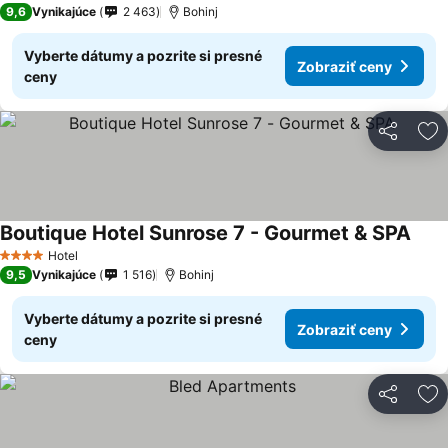
9,6
Vynikajúce
2 463
Bohinj
Vyberte dátumy a pozrite si presné
Zobraziť ceny
ceny
Zdieľať
Pr
Boutique Hotel Sunrose 7 - Gourmet & SPA
Hotel
4 Počet hviezdičiek
9,5
Vynikajúce
1 516
Bohinj
Vyberte dátumy a pozrite si presné
Zobraziť ceny
ceny
Zdieľať
Pr