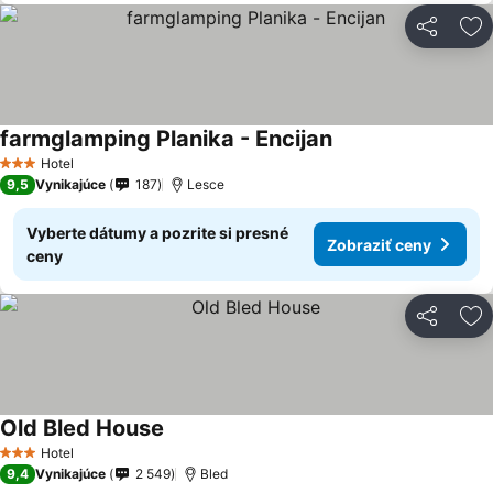
Zdieľať
Pr
farmglamping Planika - Encijan
Hotel
3 Počet hviezdičiek
9,5
Vynikajúce
187
Lesce
Vyberte dátumy a pozrite si presné
Zobraziť ceny
ceny
Zdieľať
Pr
Old Bled House
Hotel
3 Počet hviezdičiek
9,4
Vynikajúce
2 549
Bled