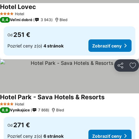
Hotel Lovec
Hotel
4 Počet hviezdičiek
8,4
Veľmi dobré
3 943
Bled
251 €
Od
Pozrieť ceny z(o)
4 stránok
Zobraziť ceny
Zdieľať
Pr
Hotel Park - Sava Hotels & Resorts
Hotel
4 Počet hviezdičiek
8,8
Vynikajúce
7 868
Bled
271 €
Od
Pozrieť ceny z(o)
6 stránok
Zobraziť ceny