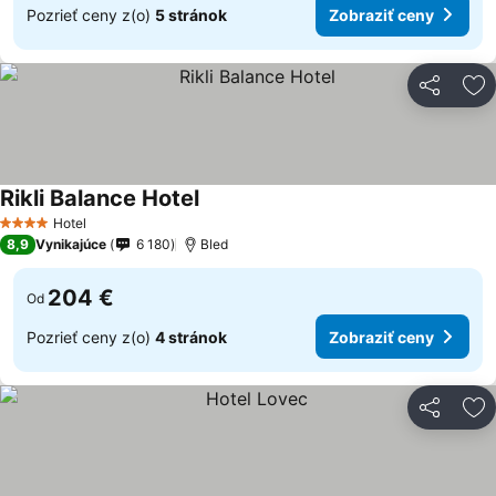
Pozrieť ceny z(o)
5 stránok
Zobraziť ceny
Zdieľať
Pr
Rikli Balance Hotel
Hotel
4 Počet hviezdičiek
8,9
Vynikajúce
6 180
Bled
204 €
Od
Pozrieť ceny z(o)
4 stránok
Zobraziť ceny
Zdieľať
Pr