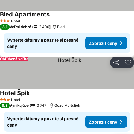
Bled Apartments
Hotel
3 Počet hviezdičiek
8,1
Veľmi dobré
2 406
Bled
Vyberte dátumy a pozrite si presné
Zobraziť ceny
ceny
Obľúbená voľba
Zdieľať
Pr
Hotel Špik
Hotel
3 Počet hviezdičiek
8,8
Vynikajúce
3 747
Gozd Martuljek
Vyberte dátumy a pozrite si presné
Zobraziť ceny
ceny