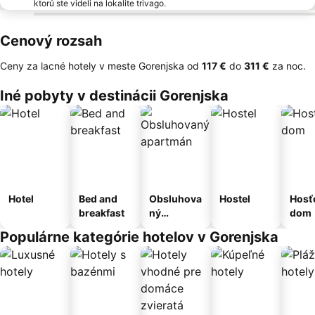
ktorú ste videli na lokalite trivago.
Cenový rozsah
Ceny za lacné hotely v meste Gorenjska od
‎117 €
do
‎311 €
za noc.
Iné pobyty v destinácii Gorenjska
Hotel
Bed and
Obsluhova
Hostel
Hosť
breakfast
ný
dom
apartmán
Populárne kategórie hotelov v Gorenjska