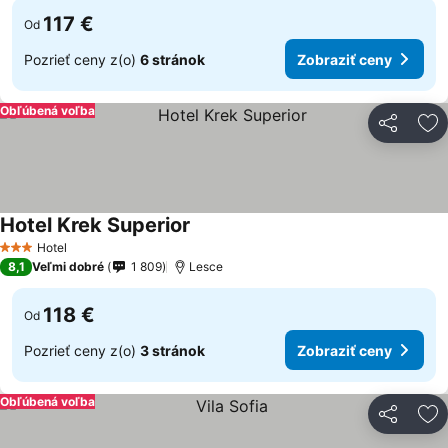
117 €
Od
Pozrieť ceny z(o)
6 stránok
Zobraziť ceny
Obľúbená voľba
Zdieľať
Pr
Hotel Krek Superior
Hotel
3 Počet hviezdičiek
8,1
Veľmi dobré
1 809
Lesce
118 €
Od
Pozrieť ceny z(o)
3 stránok
Zobraziť ceny
Obľúbená voľba
Zdieľať
Pr