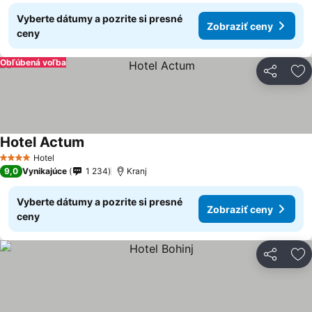
Vyberte dátumy a pozrite si presné
Zobraziť ceny
ceny
Obľúbená voľba
Zdieľať
Pr
Hotel Actum
Hotel
4 Počet hviezdičiek
9,0
Vynikajúce
1 234
Kranj
Vyberte dátumy a pozrite si presné
Zobraziť ceny
ceny
Zdieľať
Pr