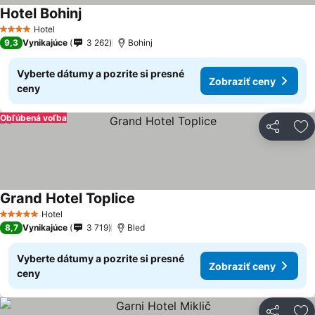
Hotel Bohinj
Hotel
4 Počet hviezdičiek
9,3
Vynikajúce
3 262
Bohinj
Vyberte dátumy a pozrite si presné
Zobraziť ceny
ceny
Obľúbená voľba
Zdieľať
Pr
Grand Hotel Toplice
Hotel
5 Počet hviezdičiek
8,7
Vynikajúce
3 719
Bled
Vyberte dátumy a pozrite si presné
Zobraziť ceny
ceny