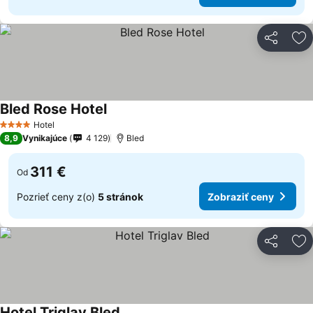
Zdieľať
Pr
Bled Rose Hotel
Hotel
4 Počet hviezdičiek
8,9
Vynikajúce
4 129
Bled
311 €
Od
Pozrieť ceny z(o)
5 stránok
Zobraziť ceny
Zdieľať
Pr
Hotel Triglav Bled