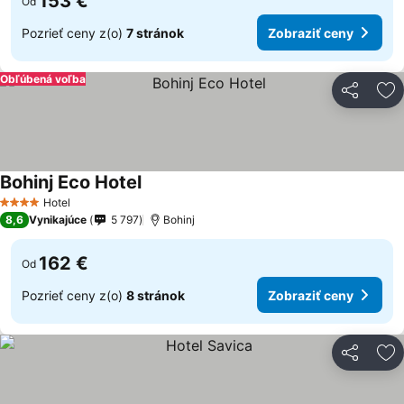
153 €
Od
Pozrieť ceny z(o)
7 stránok
Zobraziť ceny
Obľúbená voľba
Zdieľať
Pr
Bohinj Eco Hotel
Hotel
4 Počet hviezdičiek
8,6
Vynikajúce
5 797
Bohinj
162 €
Od
Pozrieť ceny z(o)
8 stránok
Zobraziť ceny
Zdieľať
Pr