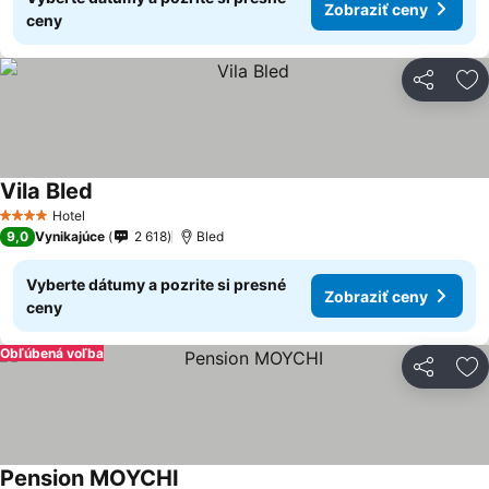
Zobraziť ceny
ceny
Zdieľať
Pr
Vila Bled
Hotel
4 Počet hviezdičiek
9,0
Vynikajúce
2 618
Bled
Vyberte dátumy a pozrite si presné
Zobraziť ceny
ceny
Obľúbená voľba
Zdieľať
Pr
Pension MOYCHI