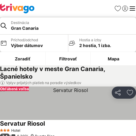
Obľúbené
Prihlási
Me
Destinácia
Gran Canaria
Príchod/odchod
Hostia a izby
Výber dátumov
2 hostia, 1 izba.
Zoradiť
Filtrovať
Mapa
Lacné hotely v meste Gran Canaria,
Španielsko
Vplyv prijatých platieb na poradie výsledkov
Obľúbená voľba
Zdieľať
Pr
Servatur Riosol
Hotel
3 Počet hviezdičiek