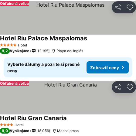
Obľúbená voľba
Zdieľať
Pr
Hotel Riu Palace Maspalomas
Hotel
5 Počet hviezdičiek
9,2
Vynikajúce
12 195
Playa del Inglés
Vyberte dátumy a pozrite si presné
Zobraziť ceny
ceny
Obľúbená voľba
Zdieľať
Pr
Hotel Riu Gran Canaria
Hotel
4 Počet hviezdičiek
9,0
Vynikajúce
18 056
Maspalomas