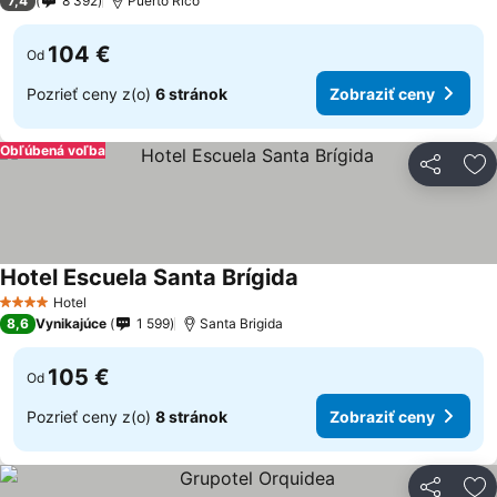
7,4
8 392
Puerto Rico
104 €
Od
Pozrieť ceny z(o)
6 stránok
Zobraziť ceny
Obľúbená voľba
Zdieľať
Pr
Hotel Escuela Santa Brígida
Hotel
4 Počet hviezdičiek
8,6
Vynikajúce
1 599
Santa Brigida
105 €
Od
Pozrieť ceny z(o)
8 stránok
Zobraziť ceny