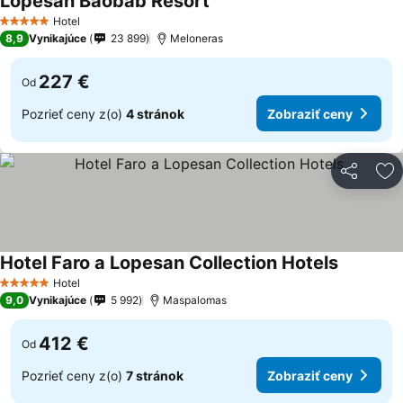
Lopesan Baobab Resort
Hotel
5 Počet hviezdičiek
8,9
Vynikajúce
23 899
Meloneras
227 €
Od
Pozrieť ceny z(o)
4 stránok
Zobraziť ceny
Zdieľať
Pr
Hotel Faro a Lopesan Collection Hotels
Hotel
5 Počet hviezdičiek
9,0
Vynikajúce
5 992
Maspalomas
412 €
Od
Pozrieť ceny z(o)
7 stránok
Zobraziť ceny