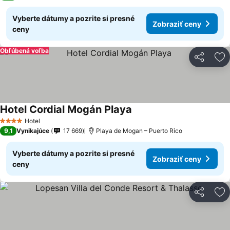
Vyberte dátumy a pozrite si presné
Zobraziť ceny
ceny
Obľúbená voľba
Zdieľať
Pr
Hotel Cordial Mogán Playa
Hotel
4 Počet hviezdičiek
9,1
Vynikajúce
17 669
Playa de Mogan – Puerto Rico
Vyberte dátumy a pozrite si presné
Zobraziť ceny
ceny
Zdieľať
Pr