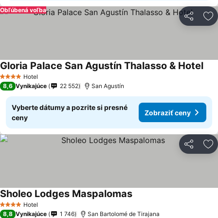
Obľúbená voľba
Zdieľať
Pr
Gloria Palace San Agustín Thalasso & Hotel
Hotel
4 Počet hviezdičiek
8,6
Vynikajúce
22 552
San Agustín
Vyberte dátumy a pozrite si presné
Zobraziť ceny
ceny
Zdieľať
Pr
Sholeo Lodges Maspalomas
Hotel
4 Počet hviezdičiek
8,8
Vynikajúce
1 746
San Bartolomé de Tirajana