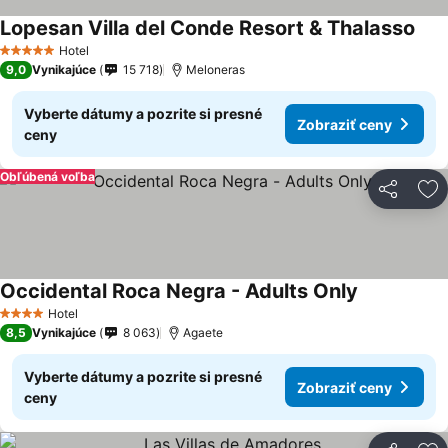
Lopesan Villa del Conde Resort & Thalasso
Hotel
5 Počet hviezdičiek
9,0
Vynikajúce
15 718
Meloneras
Vyberte dátumy a pozrite si presné
Zobraziť ceny
ceny
Obľúbená voľba
Zdieľať
Pr
Occidental Roca Negra - Adults Only
Hotel
4 Počet hviezdičiek
8,5
Vynikajúce
8 063
Agaete
Vyberte dátumy a pozrite si presné
Zobraziť ceny
ceny