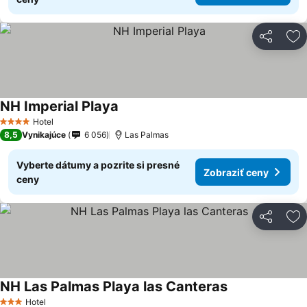
Zdieľať
Pr
NH Imperial Playa
Hotel
4 Počet hviezdičiek
8,5
Vynikajúce
6 056
Las Palmas
Vyberte dátumy a pozrite si presné
Zobraziť ceny
ceny
Zdieľať
Pr
NH Las Palmas Playa las Canteras
Hotel
3 Počet hviezdičiek