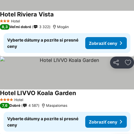
Hotel Riviera Vista
Hotel
3 Počet hviezdičiek
8,3
Veľmi dobré
3 322
Mogán
Vyberte dátumy a pozrite si presné
Zobraziť ceny
ceny
Zdieľať
Pr
Hotel LIVVO Koala Garden
Hotel
4 Počet hviezdičiek
7,6
Dobré
4 587
Maspalomas
Vyberte dátumy a pozrite si presné
Zobraziť ceny
ceny