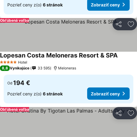
Pozrieť ceny z(o)
6 stránok
Zobraziť ceny
Obľúbená voľba
Zdieľať
Pr
Lopesan Costa Meloneras Resort & SPA
Hotel
5 Počet hviezdičiek
8,8
Vynikajúce
33 595
Meloneras
194 €
Od
Pozrieť ceny z(o)
6 stránok
Zobraziť ceny
Obľúbená voľba
Zdieľať
Pr