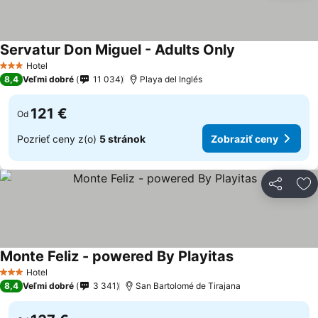
Servatur Don Miguel - Adults Only
Hotel
3 Počet hviezdičiek
8,4
Veľmi dobré
11 034
Playa del Inglés
121 €
Od
Pozrieť ceny z(o)
5 stránok
Zobraziť ceny
Zdieľať
Pr
Monte Feliz - powered By Playitas
Hotel
3 Počet hviezdičiek
8,4
Veľmi dobré
3 341
San Bartolomé de Tirajana