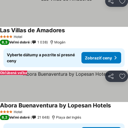
Zdieľať
Pr
Las Villas de Amadores
Hotel
4 Počet hviezdičiek
8,3
Veľmi dobré
1 038
Mogán
Vyberte dátumy a pozrite si presné
Zobraziť ceny
ceny
Obľúbená voľba
Zdieľať
Pr
Abora Buenaventura by Lopesan Hotels
Hotel
4 Počet hviezdičiek
8,2
Veľmi dobré
21 648
Playa del Inglés