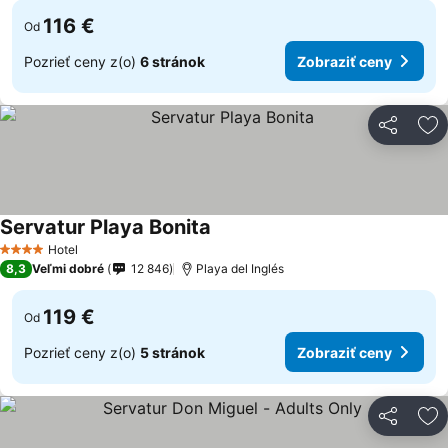
116 €
Od
Pozrieť ceny z(o)
6 stránok
Zobraziť ceny
Zdieľať
Pr
Servatur Playa Bonita
Hotel
4 Počet hviezdičiek
8,3
Veľmi dobré
12 846
Playa del Inglés
119 €
Od
Pozrieť ceny z(o)
5 stránok
Zobraziť ceny
Zdieľať
Pr