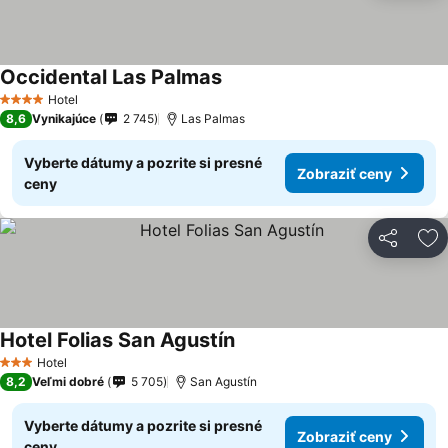
Occidental Las Palmas
Hotel
4 Počet hviezdičiek
8,6
Vynikajúce
2 745
Las Palmas
Vyberte dátumy a pozrite si presné
Zobraziť ceny
ceny
Zdieľať
Pr
Hotel Folias San Agustín
Hotel
3 Počet hviezdičiek
8,2
Veľmi dobré
5 705
San Agustín
Vyberte dátumy a pozrite si presné
Zobraziť ceny
ceny