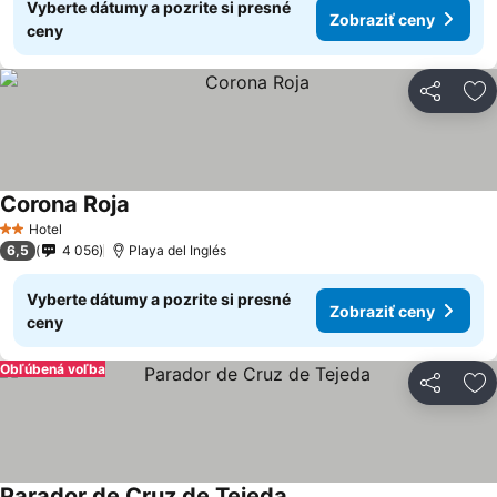
Vyberte dátumy a pozrite si presné
Zobraziť ceny
ceny
Zdieľať
Pr
Corona Roja
Hotel
2 Počet hviezdičiek
6,5
4 056
Playa del Inglés
Vyberte dátumy a pozrite si presné
Zobraziť ceny
ceny
Obľúbená voľba
Zdieľať
Pr
Parador de Cruz de Tejeda