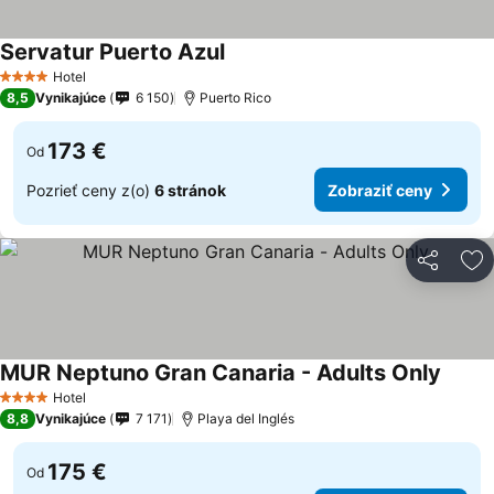
Servatur Puerto Azul
Hotel
4 Počet hviezdičiek
8,5
Vynikajúce
6 150
Puerto Rico
173 €
Od
Pozrieť ceny z(o)
6 stránok
Zobraziť ceny
Zdieľať
Pr
MUR Neptuno Gran Canaria - Adults Only
Hotel
4 Počet hviezdičiek
8,8
Vynikajúce
7 171
Playa del Inglés
175 €
Od