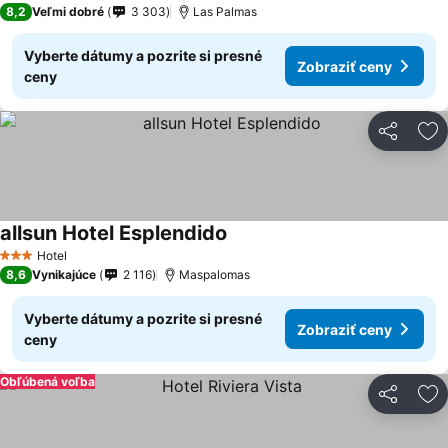
8,2
Veľmi dobré
3 303
Las Palmas
Vyberte dátumy a pozrite si presné
Zobraziť ceny
ceny
Zdieľať
Pr
allsun Hotel Esplendido
Hotel
3 Počet hviezdičiek
8,6
Vynikajúce
2 116
Maspalomas
Vyberte dátumy a pozrite si presné
Zobraziť ceny
ceny
Obľúbená voľba
Zdieľať
Pr