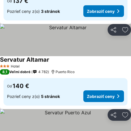
137 €
Od
Pozrieť ceny z(o)
3 stránok
Zobraziť ceny
Zdieľať
Pr
Servatur Altamar
Hotel
3 Počet hviezdičiek
8,1
Veľmi dobré
4 782
Puerto Rico
140 €
Od
Pozrieť ceny z(o)
5 stránok
Zobraziť ceny
Zdieľať
Pr