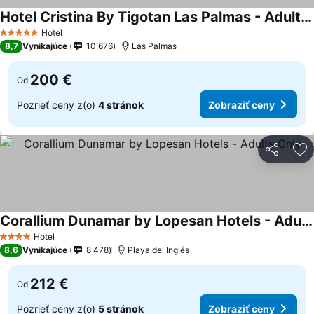
Hotel Cristina By Tigotan Las Palmas - Adults Only +16
Hotel
5 Počet hviezdičiek
8,7
Vynikajúce
10 676
Las Palmas
200 €
Od
Pozrieť ceny z(o)
4 stránok
Zobraziť ceny
Zdieľať
Pr
Corallium Dunamar by Lopesan Hotels - Adults Only
Hotel
4 Počet hviezdičiek
8,6
Vynikajúce
8 478
Playa del Inglés
212 €
Od
Pozrieť ceny z(o)
5 stránok
Zobraziť ceny