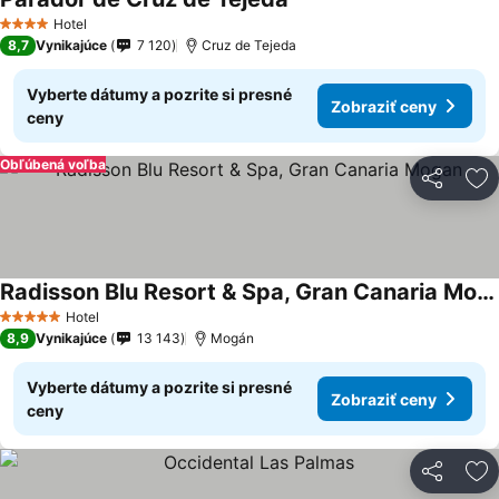
Hotel
4 Počet hviezdičiek
8,7
Vynikajúce
7 120
Cruz de Tejeda
Vyberte dátumy a pozrite si presné
Zobraziť ceny
ceny
Obľúbená voľba
Zdieľať
Pr
Radisson Blu Resort & Spa, Gran Canaria Mogan
Hotel
5 Počet hviezdičiek
8,9
Vynikajúce
13 143
Mogán
Vyberte dátumy a pozrite si presné
Zobraziť ceny
ceny
Zdieľať
Pr