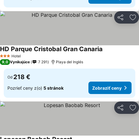
Zdieľať
Pr
HD Parque Cristobal Gran Canaria
Hotel
3 Počet hviezdičiek
9,0
Vynikajúce
7 291
Playa del Inglés
218 €
Od
Pozrieť ceny z(o)
5 stránok
Zobraziť ceny
Zdieľať
Pr