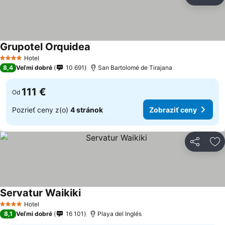
Zdieľať
Pr
Grupotel Orquidea
Hotel
4 Počet hviezdičiek
8,4
Veľmi dobré
10 691
San Bartolomé de Tirajana
111 €
Od
Pozrieť ceny z(o)
4 stránok
Zobraziť ceny
Zdieľať
Pr
Servatur Waikiki
Hotel
4 Počet hviezdičiek
8,1
Veľmi dobré
16 101
Playa del Inglés