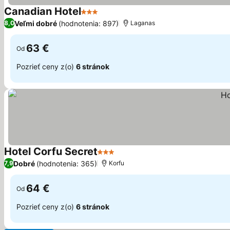
Canadian Hotel
3 Počet hviezdičiek
Veľmi dobré
(hodnotenia: 897)
8,0
Laganas
63 €
Od
Pozrieť ceny z(o)
6 stránok
Hotel Corfu Secret
3 Počet hviezdičiek
Dobré
(hodnotenia: 365)
7,9
Korfu
64 €
Od
Pozrieť ceny z(o)
6 stránok