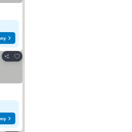
eny
Pridať do obľúbených
Zdieľať
eny