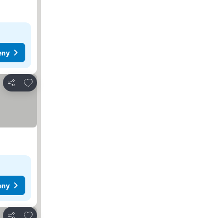
eny
Pridať do obľúbených
Zdieľať
eny
Pridať do obľúbených