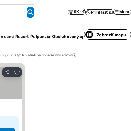
SK · €
Menu
Prihlásiť sa
Zobraziť mapu
 v cene
Rezort
Polpenzia
Obsluhovaný apartmán
Celý dom/apa
Vplyv prijatých platieb na poradie výsledkov
Pridať do obľúbených
Zdieľať