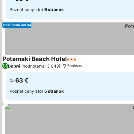
Pozrieť ceny z(o)
6 stránok
Obľúbená voľba
Potamaki Beach Hotel
3 Počet hviezdičiek
Dobré
(hodnotenia: 3 043)
7,8
Benitses
63 €
Od
Pozrieť ceny z(o)
5 stránok