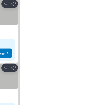
Pridať do obľúbených
Zdieľať
eny
Pridať do obľúbených
Zdieľať