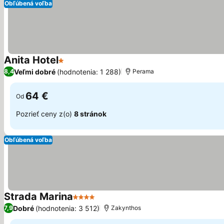
Obľúbená voľba
Anita Hotel
1 Počet hviezdičiek
Veľmi dobré
(hodnotenia: 1 288)
8,4
Perama
64 €
Od
Pozrieť ceny z(o)
8 stránok
Obľúbená voľba
Strada Marina
4 Počet hviezdičiek
Dobré
(hodnotenia: 3 512)
7,9
Zakynthos