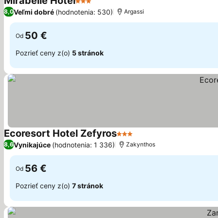
Mirabelle Hotel
3 Počet hviezdičiek
Veľmi dobré
(hodnotenia: 530)
8,0
Argassi
50 €
Od
Pozrieť ceny z(o)
5 stránok
Ecoresort Hotel Zefyros
3 Počet hviezdičiek
Vynikajúce
(hodnotenia: 1 336)
8,6
Zakynthos
56 €
Od
Pozrieť ceny z(o)
7 stránok