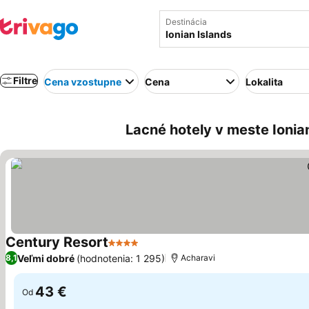
Destinácia
Filtre
Cena vzostupne
Cena
Lokalita
Lacné hotely v meste Ionia
Century Resort
4 Počet hviezdičiek
Veľmi dobré
(hodnotenia: 1 295)
8,1
Acharavi
43 €
Od