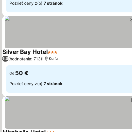
Pozrieť ceny z(o)
7 stránok
Silver Bay Hotel
3 Počet hviezdičiek
(hodnotenia: 713)
6,8
Korfu
50 €
Od
Pozrieť ceny z(o)
7 stránok