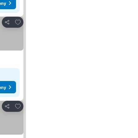
eny
Pridať do obľúbených
Zdieľať
eny
Pridať do obľúbených
Zdieľať