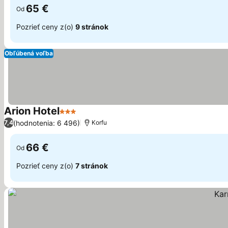
65 €
Od
Pozrieť ceny z(o)
9 stránok
Obľúbená voľba
Arion Hotel
3 Počet hviezdičiek
(hodnotenia: 6 496)
7,4
Korfu
66 €
Od
Pozrieť ceny z(o)
7 stránok