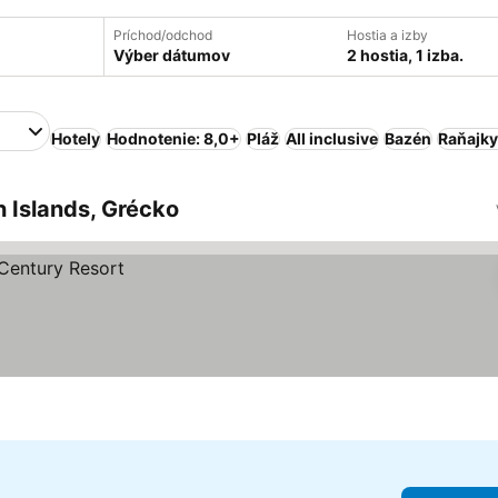
Príchod/odchod
Hostia a izby
Výber dátumov
2 hostia, 1 izba.
Hotely
Hodnotenie: 8,0+
Pláž
All inclusive
Bazén
Raňajky
n Islands, Grécko