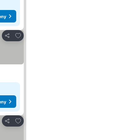
eny
Pridať do obľúbených
Zdieľať
eny
Pridať do obľúbených
Zdieľať