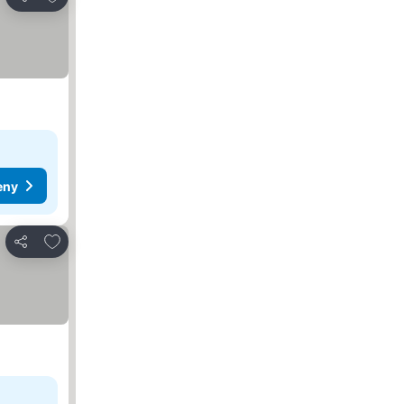
Zdieľať
eny
Pridať do obľúbených
Zdieľať