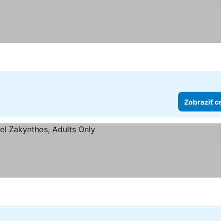
Zobraziť c
iezdičiek