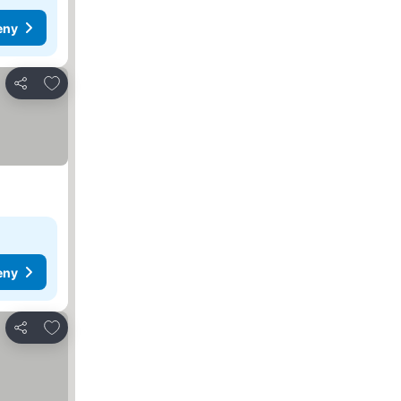
eny
Pridať do obľúbených
Zdieľať
eny
Pridať do obľúbených
Zdieľať