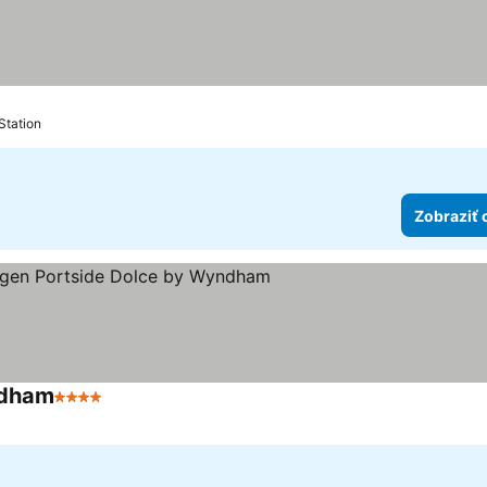
Station
Zobraziť 
ndham
4 Počet hviezdičiek
Zobraziť ceny