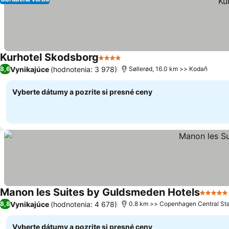
Kurhotel Skodsborg
4 Počet hviezdičiek
Zobraziť ceny
Vynikajúce
(hodnotenia: 3 978)
8,6
Søllerød, 16.0 km >> Kodaň
Vyberte dátumy a pozrite si presné ceny
Manon les Suites by Guldsmeden Hotels
5 Počet
Vynikajúce
(hodnotenia: 4 678)
8,8
0.8 km >> Copenhagen Central Sta
Vyberte dátumy a pozrite si presné ceny