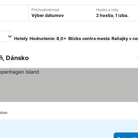
Príchod/odchod
Hostia a izby
Výber dátumov
2 hostia, 1 izba.
Hotely
Hodnotenie: 8,0+
Blízko centra mesta
Raňajky v c
ň, Dánsko
ation