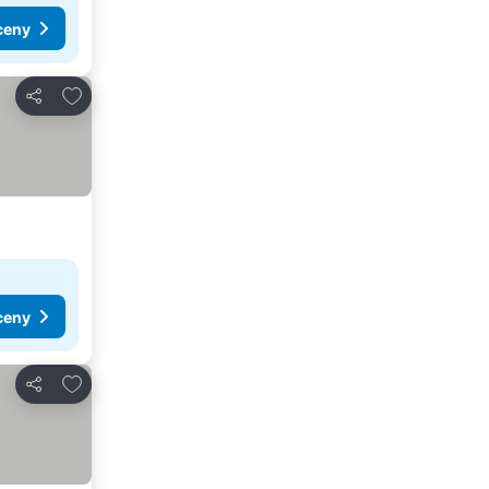
ceny
Pridať do obľúbených
Zdieľať
ceny
Pridať do obľúbených
Zdieľať