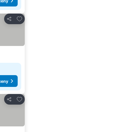
ceny
Pridať do obľúbených
Zdieľať
ceny
Pridať do obľúbených
Zdieľať