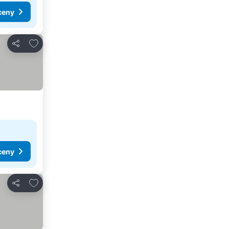
ceny
Pridať do obľúbených
Zdieľať
ceny
Pridať do obľúbených
Zdieľať