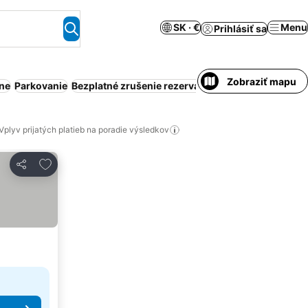
SK · €
Menu
Prihlásiť sa
Zobraziť mapu
ene
Parkovanie
Bezplatné zrušenie rezervácie
Obsluhovaný apar
Vplyv prijatých platieb na poradie výsledkov
Pridať do obľúbených
Zdieľať