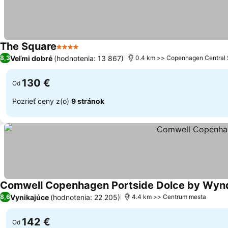
The Square
4 Počet hviezdičiek
Zobraziť ceny
Veľmi dobré
(hodnotenia: 13 867)
8,3
0.4 km >> Copenhagen Central 
130 €
Od
Pozrieť ceny z(o)
9 stránok
Comwell Copenhagen Portside Dolce by Wy
Vynikajúce
(hodnotenia: 22 205)
8,6
4.4 km >> Centrum mesta
142 €
Od