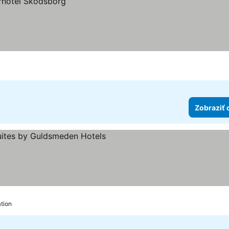
Zobraziť 
 hviezdičiek
Zobraziť ceny
tion