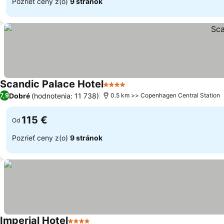
Pozrieť ceny z(o)
9 stránok
Scandic Palace Hotel
4 Počet hviezdičiek
Zobraziť ceny
Dobré
(hodnotenia: 11 738)
7,9
0.5 km >> Copenhagen Central Station
115 €
Od
Pozrieť ceny z(o)
9 stránok
Imperial Hotel