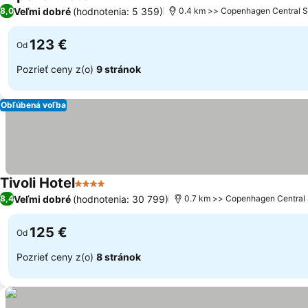
4 Počet hviezdičiek
Zobraziť ceny
Veľmi dobré
(hodnotenia: 5 359)
8,0
0.4 km >> Copenhagen Central S
123 €
Od
Pozrieť ceny z(o)
9 stránok
Obľúbená voľba
Tivoli Hotel
4 Počet hviezdičiek
Zobraziť ceny
Veľmi dobré
(hodnotenia: 30 799)
8,4
0.7 km >> Copenhagen Central 
125 €
Od
Pozrieť ceny z(o)
8 stránok