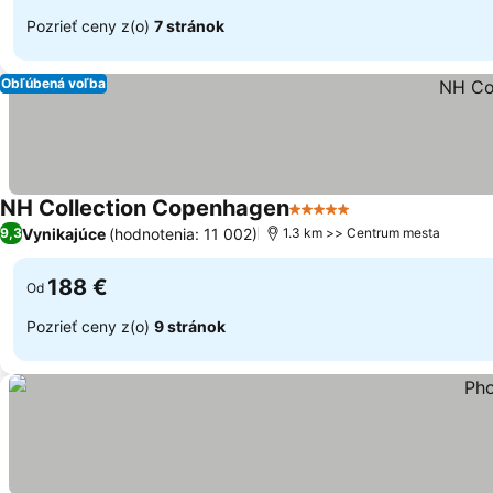
Pozrieť ceny z(o)
7 stránok
Obľúbená voľba
NH Collection Copenhagen
5 Počet hviezdičiek
Zobraziť ceny
Vynikajúce
(hodnotenia: 11 002)
9,3
1.3 km >> Centrum mesta
188 €
Od
Pozrieť ceny z(o)
9 stránok