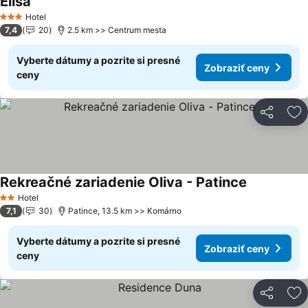
Elisa
Zobraziť ceny
Hotel
3 Počet hviezdičiek
7,4
20
2.5 km >> Centrum mesta
Vyberte dátumy a pozrite si presné
Zobraziť ceny
ceny
Zdieľať
Pr
Rekreačné zariadenie Oliva - Patince
Zobraziť ce
Hotel
2 Počet hviezdičiek
7,1
30
Patince, 13.5 km >> Komárno
Vyberte dátumy a pozrite si presné
Zobraziť ceny
ceny
Zdieľať
Pr