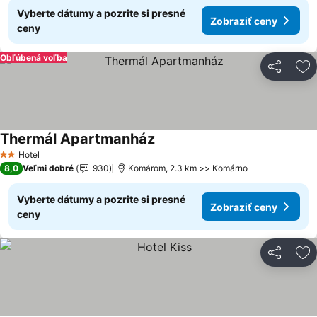
Vyberte dátumy a pozrite si presné
Zobraziť ceny
ceny
Obľúbená voľba
Zdieľať
Pr
Thermál Apartmanház
Zobraziť ceny
Hotel
2 Počet hviezdičiek
8,0
Veľmi dobré
930
Komárom, 2.3 km >> Komárno
Vyberte dátumy a pozrite si presné
Zobraziť ceny
ceny
Zdieľať
Pr