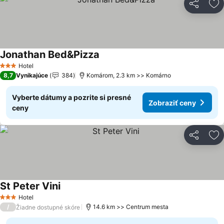
Zdieľať
Pr
Jonathan Bed&Pizza
Zobraziť ceny
Hotel
3 Počet hviezdičiek
8,7
Vynikajúce
384
Komárom, 2.3 km >> Komárno
Vyberte dátumy a pozrite si presné
Zobraziť ceny
ceny
Zdieľať
Pr
St Peter Vini
Zobraziť ceny
Hotel
3 Počet hviezdičiek
/
14.6 km >> Centrum mesta
Žiadne dostupné skóre