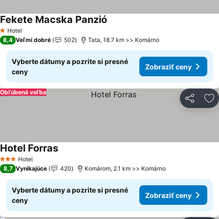
Fekete Macska Panzió
Zobraziť ceny
Hotel
1 Počet hviezdičiek
8,4
Veľmi dobré
502
Tata, 18.7 km >> Komárno
Vyberte dátumy a pozrite si presné
Zobraziť ceny
ceny
Obľúbená voľba
Zdieľať
Pr
Hotel Forras
Zobraziť ceny
Hotel
3 Počet hviezdičiek
8,7
Vynikajúce
420
Komárom, 2.1 km >> Komárno
Vyberte dátumy a pozrite si presné
Zobraziť ceny
ceny