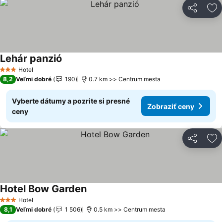
Zdieľať
Pr
Lehár panzió
Zobraziť ceny
Hotel
3 Počet hviezdičiek
8,2
Veľmi dobré
190
0.7 km >> Centrum mesta
Vyberte dátumy a pozrite si presné
Zobraziť ceny
ceny
Zdieľať
Pr
Hotel Bow Garden
Zobraziť ceny
Hotel
3 Počet hviezdičiek
8,1
Veľmi dobré
1 506
0.5 km >> Centrum mesta