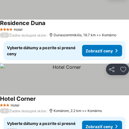
Residence Duna
Zobraziť ceny
Hotel
4 Počet hviezdičiek
/
Dunaszentmiklós, 19.7 km >> Komárno
Žiadne dostupné skóre
Vyberte dátumy a pozrite si presné
Zobraziť ceny
ceny
Zdieľať
Pr
Hotel Corner
Zobraziť ceny
Hotel
3 Počet hviezdičiek
/
Komárom, 2.2 km >> Komárno
Žiadne dostupné skóre
Vyberte dátumy a pozrite si presné
Zobraziť ceny