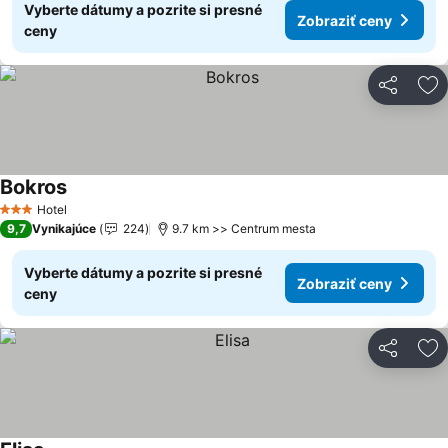
Vyberte dátumy a pozrite si presné
Zobraziť ceny
ceny
Zdieľať
Pr
Bokros
Zobraziť ceny
Hotel
3 Počet hviezdičiek
9,7
Vynikajúce
224
9.7 km >> Centrum mesta
Vyberte dátumy a pozrite si presné
Zobraziť ceny
ceny
Zdieľať
Pr