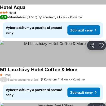
Hotel Aqua
Zobraziť ceny
Hotel
3 Počet hviezdičiek
8,3
Veľmi dobré
536
Komárom, 2.1 km >> Komárno
Vyberte dátumy a pozrite si presné
Zobraziť ceny
ceny
Zdieľať
Pr
M1 Laczházy Hotel Coffee & More
Zobraziť ceny
Hotel
1 Počet hviezdičiek
/
Komárom, 11.6 km >> Komárno
Žiadne dostupné skóre
Vyberte dátumy a pozrite si presné
Zobraziť ceny
ceny