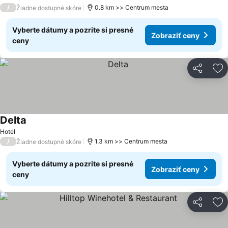
2 Počet hviezdičiek
/
0.8 km >> Centrum mesta
Žiadne dostupné skóre
Vyberte dátumy a pozrite si presné
Zobraziť ceny
ceny
Zdieľať
Pr
Delta
Zobraziť ceny
Hotel
/
1.3 km >> Centrum mesta
Žiadne dostupné skóre
Vyberte dátumy a pozrite si presné
Zobraziť ceny
ceny
Zdieľať
Pr