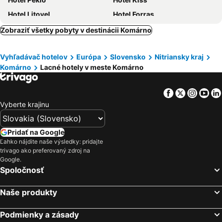
Hotel Litovel
Hotel Forras
Bokros
Kocsis Panzió és Étterem
Zobraziť všetky pobyty v destinácii Komárno
Hotel Kristály Imperial
Szent Iván Vendégház
Vyhľadávač hotelov
Európa
Slovensko
Nitriansky kraj
Fekete Macska Panzió
Hotel Arnold
Komárno
Lacné hotely v meste Komárno
Hotel Aqua
Grand Danube Hotel
St Peter Vini
Platan Udvarhaz
Facebook
Twitter
Insta
Yo
M1 Laczházy Hotel Coffee & More
Bella Mia
Vyberte krajinu
Apartmán Panoráma Nitra
Delta
Penzion Zlata Ryba
Kortina
Pridať na Google
Ľahko nájdite naše výsledky: pridajte
Elisa
Tulipan Panzio
trivago ako preferovaný zdroj na
Jonathan Bed&Pizza
Karat Hotel
Google.
Spoločnosť
Juno &Camping
Vámház Fogadó
Carrier Hotel
Keleti Kúria
Naše produkty
Park Babolna
Imperiál
Podmienky a zásady
Kalóz Fregatt Panzió & Étterem
Residence Duna