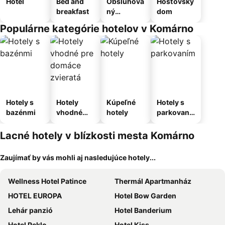
Hotel
Bed and
Obsluhova
Hosťovský
breakfast
ný
dom
apartmán
Populárne kategórie hotelov v Komárno
Hotely s
Hotely
Kúpeľné
Hotely s
bazénmi
vhodné
hotely
parkovaní
pre
m
domáce
Lacné hotely v blízkosti mesta Komárno
zvieratá
Zaujímať by vás mohli aj nasledujúce hotely...
Wellness Hotel Patince
Thermál Apartmanház
HOTEL EUROPA
Hotel Bow Garden
Lehár panzió
Hotel Banderium
Hotel Peklo
Hotel Kiss