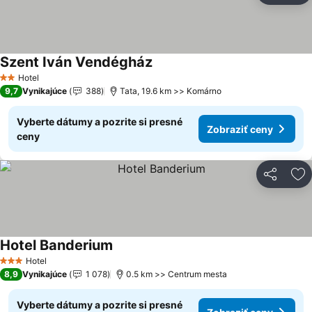
Szent Iván Vendégház
Zobraziť ceny
Hotel
2 Počet hviezdičiek
9,7
Vynikajúce
388
Tata, 19.6 km >> Komárno
Vyberte dátumy a pozrite si presné
Zobraziť ceny
ceny
Zdieľať
Pr
Hotel Banderium
Zobraziť ceny
Hotel
3 Počet hviezdičiek
8,9
Vynikajúce
1 078
0.5 km >> Centrum mesta
Vyberte dátumy a pozrite si presné