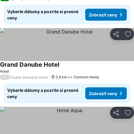
Vyberte dátumy a pozrite si presné
Zobraziť ceny
ceny
Zdieľať
Pr
Grand Danube Hotel
Zobraziť ceny
Hotel
/
0.6 km >> Centrum mesta
Žiadne dostupné skóre
Vyberte dátumy a pozrite si presné
Zobraziť ceny
ceny
Zdieľať
Pr