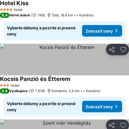
Hotel Kiss
Zobraziť ceny
Hotel
4 Počet hviezdičiek
8,4
Veľmi dobré
748
Tata, 18.6 km >> Komárno
Vyberte dátumy a pozrite si presné
Zobraziť ceny
ceny
Zdieľať
Pr
Kocsis Panzió és Étterem
Zobraziť ceny
Hotel
3 Počet hviezdičiek
8,6
Vynikajúce
1 618
Komárom, 2.4 km >> Komárno
Vyberte dátumy a pozrite si presné
Zobraziť ceny
ceny
Zdieľať
Pr