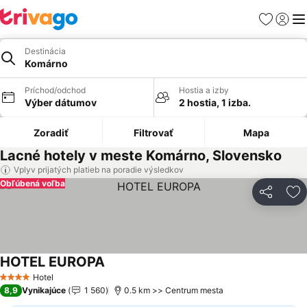
Obľúbené
Prihlási
Me
Destinácia
Komárno
Príchod/odchod
Hostia a izby
Výber dátumov
2 hostia, 1 izba.
Zoradiť
Filtrovať
Mapa
Lacné hotely v meste Komárno, Slovensko
Vplyv prijatých platieb na poradie výsledkov
Obľúbená voľba
Zdieľať
Pr
HOTEL EUROPA
Zobraziť ceny
Hotel
4 Počet hviezdičiek
8,9
Vynikajúce
1 560
0.5 km >> Centrum mesta