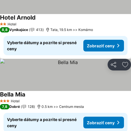
Hotel Arnold
Zobraziť ceny
Hotel
2 Počet hviezdičiek
8,8
Vynikajúce
413
Tata, 19.5 km >> Komárno
Vyberte dátumy a pozrite si presné
Zobraziť ceny
ceny
Zdieľať
Pr
Bella Mia
Zobraziť ceny
Hotel
3 Počet hviezdičiek
7,8
Dobré
128
0.5 km >> Centrum mesta
Vyberte dátumy a pozrite si presné
Zobraziť ceny
ceny