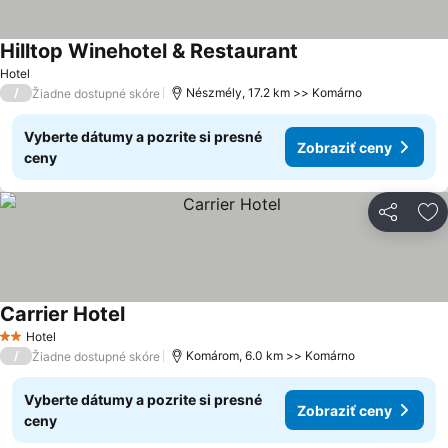
Hilltop Winehotel & Restaurant
Zobraziť ceny
Hotel
/
Nészmély, 17.2 km >> Komárno
Žiadne dostupné skóre
Vyberte dátumy a pozrite si presné
Zobraziť ceny
ceny
Zdieľať
Pr
Carrier Hotel
Zobraziť ceny
Hotel
2 Počet hviezdičiek
/
Komárom, 6.0 km >> Komárno
Žiadne dostupné skóre
Vyberte dátumy a pozrite si presné
Zobraziť ceny
ceny