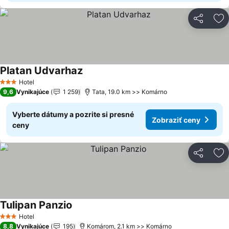
Zdieľať
Pr
Platan Udvarhaz
Zobraziť ceny
Hotel
3 Počet hviezdičiek
9,6
Vynikajúce
1 259
Tata, 19.0 km >> Komárno
Vyberte dátumy a pozrite si presné
Zobraziť ceny
ceny
Zdieľať
Pr
Tulipan Panzio
Zobraziť ceny
Hotel
3 Počet hviezdičiek
8,8
Vynikajúce
195
Komárom, 2.1 km >> Komárno