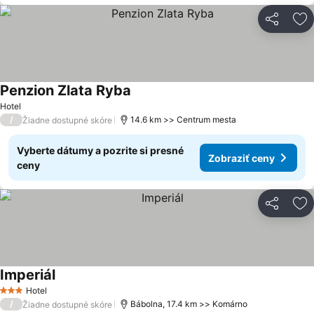
Zdieľať
Pr
Penzion Zlata Ryba
Zobraziť ceny
Hotel
/
14.6 km >> Centrum mesta
Žiadne dostupné skóre
Vyberte dátumy a pozrite si presné
Zobraziť ceny
ceny
Zdieľať
Pr
Imperiál
Zobraziť ceny
Hotel
3 Počet hviezdičiek
/
Bábolna, 17.4 km >> Komárno
Žiadne dostupné skóre