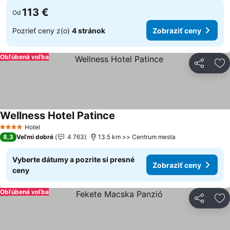
113 €
Od
Pozrieť ceny z(o)
4 stránok
Zobraziť ceny
Obľúbená voľba
Zdieľať
Pr
Wellness Hotel Patince
Zobraziť ceny
Hotel
4 Počet hviezdičiek
8,3
Veľmi dobré
4 763
13.5 km >> Centrum mesta
Vyberte dátumy a pozrite si presné
Zobraziť ceny
ceny
Obľúbená voľba
Zdieľať
Pr