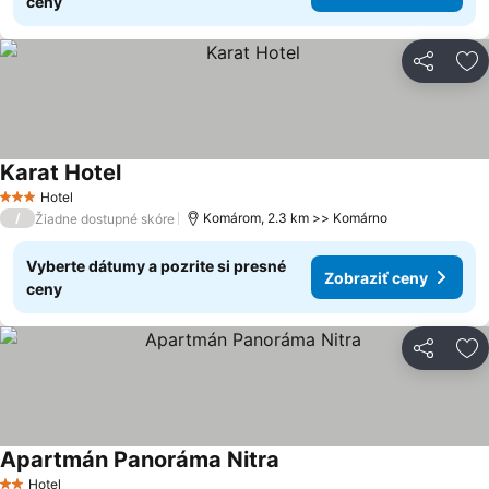
ceny
Zdieľať
Pr
Karat Hotel
Zobraziť ceny
Hotel
3 Počet hviezdičiek
/
Komárom, 2.3 km >> Komárno
Žiadne dostupné skóre
Vyberte dátumy a pozrite si presné
Zobraziť ceny
ceny
Zdieľať
Pr
Apartmán Panoráma Nitra
Zobraziť ceny
Hotel