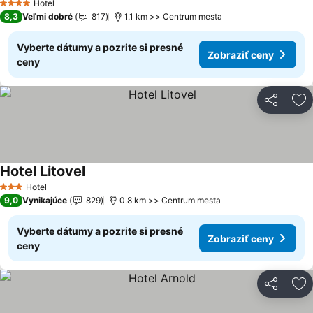
Hotel
4 Počet hviezdičiek
8,3
Veľmi dobré
817
1.1 km >> Centrum mesta
Vyberte dátumy a pozrite si presné
Zobraziť ceny
ceny
Zdieľať
Pr
Hotel Litovel
Zobraziť ceny
Hotel
3 Počet hviezdičiek
9,0
Vynikajúce
829
0.8 km >> Centrum mesta
Vyberte dátumy a pozrite si presné
Zobraziť ceny
ceny
Zdieľať
Pr