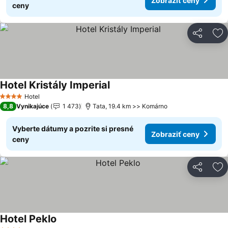
Zobraziť ceny
ceny
Zdieľať
Pr
Hotel Kristály Imperial
Zobraziť ceny
Hotel
4 Počet hviezdičiek
8,8
Vynikajúce
1 473
Tata, 19.4 km >> Komárno
Vyberte dátumy a pozrite si presné
Zobraziť ceny
ceny
Zdieľať
Pr
Hotel Peklo
Zobraziť ceny