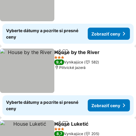
Vyberte dátumy a pozrite si presné
Zobraziť ceny
ceny
House by the River
Zdieľať
Pridať do obľúbených
3 Počet hviezdičiek
9,4
Vynikajúce
582
Plitvické jazerá
Vyberte dátumy a pozrite si presné
Zobraziť ceny
ceny
House Luketić
Zdieľať
Pridať do obľúbených
3 Počet hviezdičiek
8,7
Vynikajúce
205