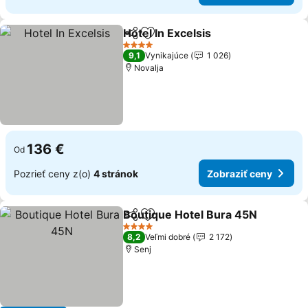
Hotel In Excelsis
Zdieľať
Pridať do obľúbených
4 Počet hviezdičiek
9,1
Vynikajúce
1 026
Novalja
136 €
Od
Pozrieť ceny z(o)
4 stránok
Zobraziť ceny
Boutique Hotel Bura 45N
Zdieľať
Pridať do obľúbených
4 Počet hviezdičiek
8,2
Veľmi dobré
2 172
Senj