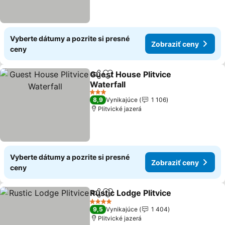
Vyberte dátumy a pozrite si presné
Zobraziť ceny
ceny
Guest House Plitvice
Zdieľať
Pridať do obľúbených
Waterfall
3 Počet hviezdičiek
8,9
Vynikajúce
1 106
Plitvické jazerá
Vyberte dátumy a pozrite si presné
Zobraziť ceny
ceny
Rustic Lodge Plitvice
Zdieľať
Pridať do obľúbených
4 Počet hviezdičiek
9,5
Vynikajúce
1 404
Plitvické jazerá