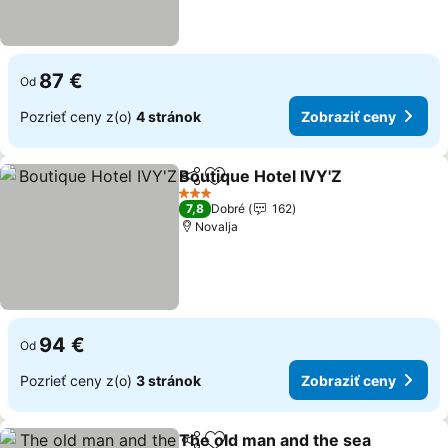
87 €
Od
Pozrieť ceny z(o)
4 stránok
Zobraziť ceny
Boutique Hotel IVY'Z
Zdieľať
Pridať do obľúbených
3 Počet hviezdičiek
7,8
Dobré
162
Novalja
94 €
Od
Pozrieť ceny z(o)
3 stránok
Zobraziť ceny
The old man and the sea