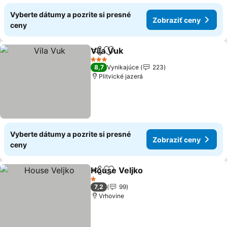
Vyberte dátumy a pozrite si presné
Zobraziť ceny
ceny
Vila Vuk
Zdieľať
Pridať do obľúbených
3 Počet hviezdičiek
8,7
Vynikajúce
223
Plitvické jazerá
Vyberte dátumy a pozrite si presné
Zobraziť ceny
ceny
House Veljko
Zdieľať
Pridať do obľúbených
1 Počet hviezdičiek
7,2
99
Vrhovine