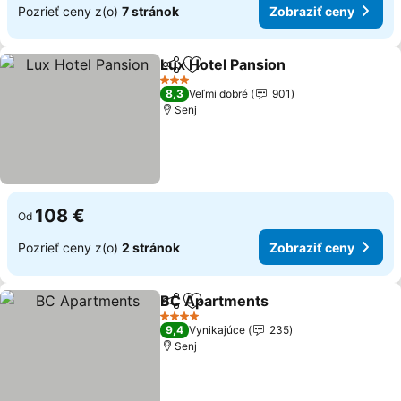
Pozrieť ceny z(o)
7 stránok
Zobraziť ceny
Lux Hotel Pansion
Zdieľať
Pridať do obľúbených
3 Počet hviezdičiek
8,3
Veľmi dobré
901
Senj
108 €
Od
Pozrieť ceny z(o)
2 stránok
Zobraziť ceny
BC Apartments
Zdieľať
Pridať do obľúbených
4 Počet hviezdičiek
9,4
Vynikajúce
235
Senj