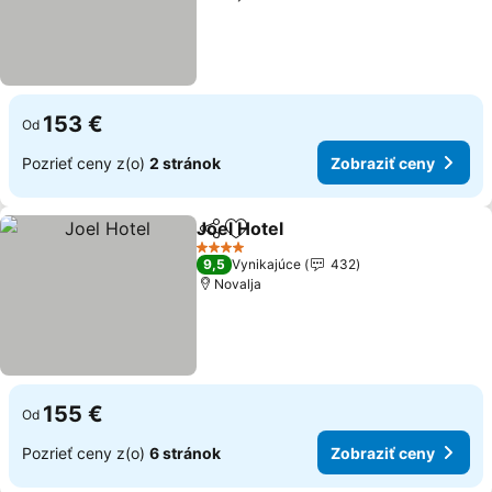
153 €
Od
Pozrieť ceny z(o)
2 stránok
Zobraziť ceny
Joel Hotel
Zdieľať
Pridať do obľúbených
4 Počet hviezdičiek
9,5
Vynikajúce
432
Novalja
155 €
Od
Pozrieť ceny z(o)
6 stránok
Zobraziť ceny