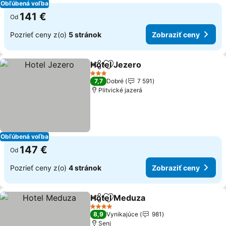
Obľúbená voľba
141 €
Od
Pozrieť ceny z(o)
5 stránok
Zobraziť ceny
Hotel Jezero
Zdieľať
Pridať do obľúbených
3 Počet hviezdičiek
7,7
Dobré
7 591
Plitvické jazerá
Obľúbená voľba
147 €
Od
Pozrieť ceny z(o)
4 stránok
Zobraziť ceny
Hotel Meduza
Zdieľať
Pridať do obľúbených
4 Počet hviezdičiek
8,9
Vynikajúce
981
Senj