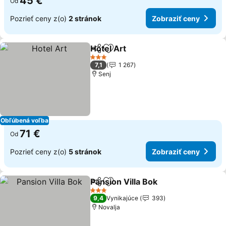
45 €
Od
Pozrieť ceny z(o)
2 stránok
Zobraziť ceny
Hotel Art
Zdieľať
Pridať do obľúbených
3 Počet hviezdičiek
7,1
1 267
Senj
Obľúbená voľba
71 €
Od
Pozrieť ceny z(o)
5 stránok
Zobraziť ceny
Pansion Villa Bok
Zdieľať
Pridať do obľúbených
3 Počet hviezdičiek
9,4
Vynikajúce
393
Novalja