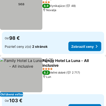
Zdieľať
Pridať do obľúbených
3 Počet hviezdičiek
8,9
Vynikajúce
48
Novalja
98 €
Od
Pozrieť ceny z(o)
2 stránok
Zobraziť ceny
Family Hotel La Luna - All
Zdieľať
Pridať do obľúbených
inclusive
4 Počet hviezdičiek
8,2
Veľmi dobré
2 717
Lun
Obľúbená voľba
103 €
Od