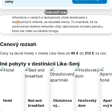
ceny
Zobraziť viac
Informácie o cenách a dostupnosti, ktoré dostávame z
rezervačných stránok, sa neustále menia. To znamená, že na
rezervačnej stránke nemusíte vždy nájsť presne rovnakú ponuku,
ktorú ste videli na lokalite trivago.
Cenový rozsah
Ceny za lacné hotely v meste Lika-Senj od
‎45 €
do
‎212 €
za noc.
Iné pobyty v destinácii Lika-Senj
Hotel
Bed and
Obsluhova
Hosťovský
Apar
breakfast
ný
dom
ový h
apartmán