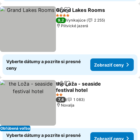
Grand Lakes Rooms
Zdieľať
Pridať do obľúbených
4 Počet hviezdičiek
9,2
Vynikajúce
2 255
Plitvické jazerá
Vyberte dátumy a pozrite si presné
Zobraziť ceny
ceny
the Loža - seaside
Zdieľať
Pridať do obľúbených
festival hotel
2 Počet hviezdičiek
7,4
1 083
Novalja
Obľúbená voľba
Vyberte dátumy a pozrite si presné
Zobraziť ceny