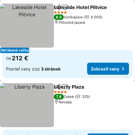
Lakeside Hotel Plitvice
Zdieľať
Pridať do obľúbených
4 Počet hviezdičiek
8,5
Vynikajúce
4 005
Plitvické jazerá
Obľúbená voľba
212 €
Od
Pozrieť ceny z(o)
3 stránok
Zobraziť ceny
Liberty Plaza
Zdieľať
Pridať do obľúbených
4 Počet hviezdičiek
7,8
Dobré
325
Novalja