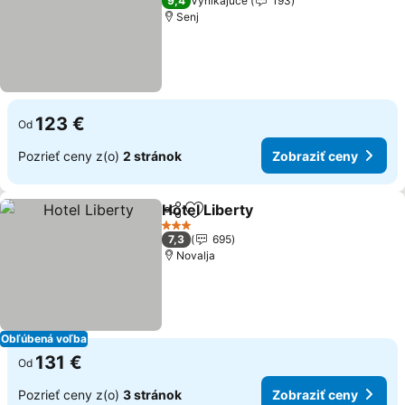
9,4
Vynikajúce
193
Senj
123 €
Od
Pozrieť ceny z(o)
2 stránok
Zobraziť ceny
Hotel Liberty
Zdieľať
Pridať do obľúbených
3 Počet hviezdičiek
7,3
695
Novalja
Obľúbená voľba
131 €
Od
Pozrieť ceny z(o)
3 stránok
Zobraziť ceny