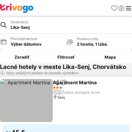
Obľúbené
Prihlási
Me
Destinácia
Lika-Senj
Príchod/odchod
Hostia a izby
Výber dátumov
2 hostia, 1 izba.
Zoradiť
Filtrovať
Mapa
Lacné hotely v meste Lika-Senj, Chorvátsko
Vplyv prijatých platieb na poradie výsledkov
Apartment Martina
Zdieľať
Pridať do obľúbených
3 Počet hviezdičiek
/
Žiadne dostupné skóre
Senj