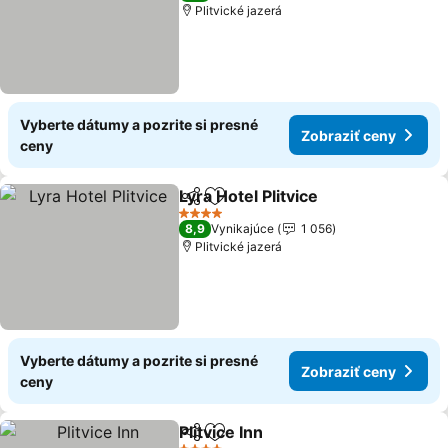
Plitvické jazerá
Vyberte dátumy a pozrite si presné
Zobraziť ceny
ceny
Lyra Hotel Plitvice
Zdieľať
Pridať do obľúbených
4 Počet hviezdičiek
8,9
Vynikajúce
1 056
Plitvické jazerá
Vyberte dátumy a pozrite si presné
Zobraziť ceny
ceny
Plitvice Inn
Zdieľať
Pridať do obľúbených