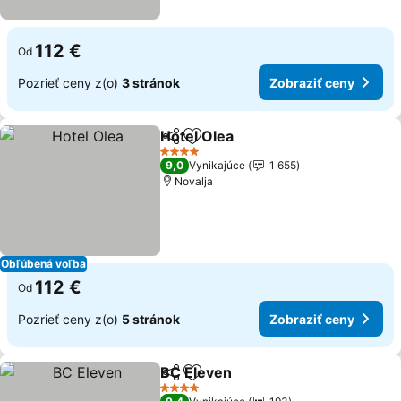
112 €
Od
Pozrieť ceny z(o)
3 stránok
Zobraziť ceny
Hotel Olea
Zdieľať
Pridať do obľúbených
4 Počet hviezdičiek
9,0
Vynikajúce
1 655
Novalja
Obľúbená voľba
112 €
Od
Pozrieť ceny z(o)
5 stránok
Zobraziť ceny
BC Eleven
Zdieľať
Pridať do obľúbených
4 Počet hviezdičiek