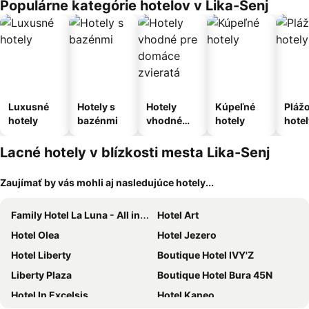
Populárne kategórie hotelov v Lika-Senj
Luxusné
Hotely s
Hotely
Kúpeľné
Pláž
hotely
bazénmi
vhodné
hotely
hotel
pre
domáce
Lacné hotely v blízkosti mesta Lika-Senj
zvieratá
Zaujímať by vás mohli aj nasledujúce hotely...
Family Hotel La Luna - All inclusive
Hotel Art
Hotel Olea
Hotel Jezero
Hotel Liberty
Boutique Hotel IVY'Z
Liberty Plaza
Boutique Hotel Bura 45N
Hotel In Excelsis
Hotel Kaneo