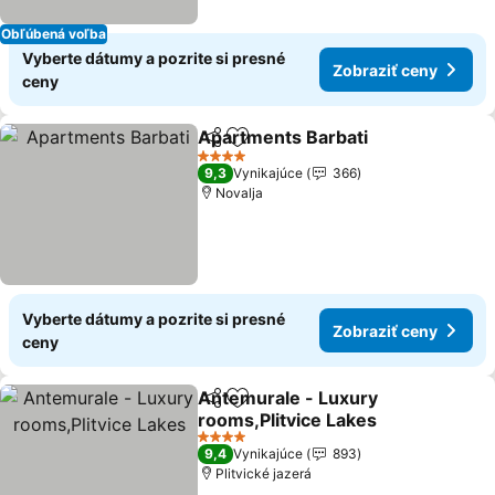
Obľúbená voľba
Vyberte dátumy a pozrite si presné
Zobraziť ceny
ceny
Apartments Barbati
Zdieľať
Pridať do obľúbených
4 Počet hviezdičiek
9,3
Vynikajúce
366
Novalja
Vyberte dátumy a pozrite si presné
Zobraziť ceny
ceny
Antemurale - Luxury
Zdieľať
Pridať do obľúbených
rooms,Plitvice Lakes
4 Počet hviezdičiek
9,4
Vynikajúce
893
Plitvické jazerá