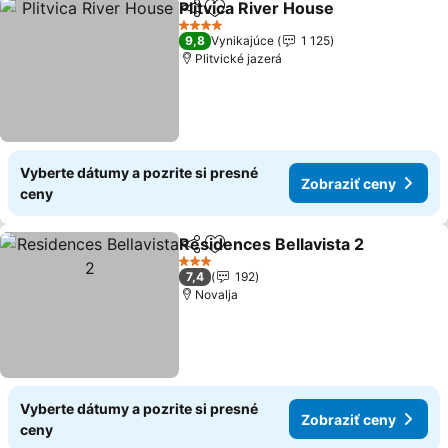
Plitvica River House
Zdieľať
Pridať do obľúbených
4 Počet hviezdičiek
9,8
Vynikajúce
1 125
Plitvické jazerá
Vyberte dátumy a pozrite si presné
Zobraziť ceny
ceny
Residences Bellavista 2
Zdieľať
Pridať do obľúbených
3 Počet hviezdičiek
7,4
192
Novalja
Vyberte dátumy a pozrite si presné
Zobraziť ceny
ceny