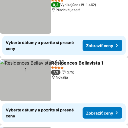
4 Počet hviezdičiek
9,3
Vynikajúce
1 462
Plitvické jazerá
Vyberte dátumy a pozrite si presné
Zobraziť ceny
ceny
Residences Bellavista 1
Zdieľať
Pridať do obľúbených
4 Počet hviezdičiek
7,3
279
Novalja
Vyberte dátumy a pozrite si presné
Zobraziť ceny
ceny