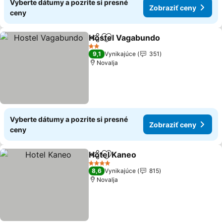
Vyberte dátumy a pozrite si presné
Zobraziť ceny
ceny
Hostel Vagabundo
Zdieľať
Pridať do obľúbených
2 Počet hviezdičiek
9,1
Vynikajúce
351
Novalja
Vyberte dátumy a pozrite si presné
Zobraziť ceny
ceny
Hotel Kaneo
Zdieľať
Pridať do obľúbených
4 Počet hviezdičiek
8,6
Vynikajúce
815
Novalja