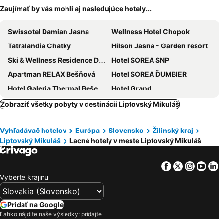
Zaujímať by vás mohli aj nasledujúce hotely...
Swissotel Damian Jasna
Wellness Hotel Chopok
Tatralandia Chatky
Hilson Jasna - Garden resort
Ski & Wellness Residence Družba
Hotel SOREA SNP
Apartman RELAX Bešňová
Hotel SOREA ĎUMBIER
Hotel Galeria Thermal Bešeňová
Hotel Grand
Penzión a apartmány Moravica
Hotel Tri Studničky
Zobraziť všetky pobyty v destinácii Liptovský Mikuláš
Riverside
Hotel Strachanovka - Jánska Koliba
Vyhľadávač hotelov
Európa
Slovensko
Žilinský kraj
Hotel Janosik
Villa Victoria Penzion
Liptovský Mikuláš
Lacné hotely v meste Liptovský Mikuláš
Spa & Wellness Hotel Fitak
Apartmán Bešeňová
Hotel Grand Jasná
Sojka Resort
Facebook
Twitter
Insta
Yo
Hotel Flora
Hotel Demänová
Vyberte krajinu
Sorea J. Sverma
Chata Zverovka
Hotel Klar
Penzion Limba
Pridať na Google
Ľahko nájdite naše výsledky: pridajte
Hotel Jasná
Hotel Villa Bianca