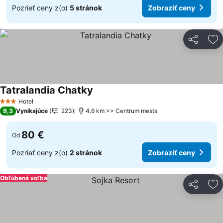
Pozrieť ceny z(o)
5 stránok
Zobraziť ceny
Zdieľať
Pr
Tatralandia Chatky
Hotel
3 Počet hviezdičiek
9,3
Vynikajúce
223
4.6 km >> Centrum mesta
80 €
Od
Pozrieť ceny z(o)
2 stránok
Zobraziť ceny
Obľúbená voľba
Zdieľať
Pr