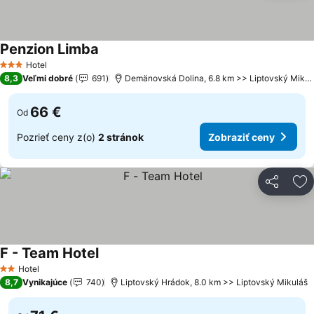
Penzion Limba
Hotel
3 Počet hviezdičiek
8,3
Veľmi dobré
691
Demänovská Dolina, 6.8 km >> Liptovský Mikuláš
66 €
Od
Pozrieť ceny z(o)
2 stránok
Zobraziť ceny
Zdieľať
Pr
F - Team Hotel
Hotel
2 Počet hviezdičiek
8,7
Vynikajúce
740
Liptovský Hrádok, 8.0 km >> Liptovský Mikuláš