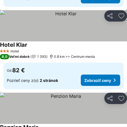
Zdieľať
Pr
Hotel Klar
Hotel
3 Počet hviezdičiek
8,0
Veľmi dobré
1 393
0.8 km >> Centrum mesta
82 €
Od
Pozrieť ceny z(o)
2 stránok
Zobraziť ceny
Zdieľať
Pr