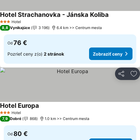
Hotel Strachanovka - Jánska Koliba
Hotel
3 Počet hviezdičiek
8,8
Vynikajúce
3 196
6.4 km >> Centrum mesta
76 €
Od
Pozrieť ceny z(o)
2 stránok
Zobraziť ceny
Zdieľať
Pr
Hotel Europa
Hotel
3 Počet hviezdičiek
7,9
Dobré
868
1.0 km >> Centrum mesta
80 €
Od