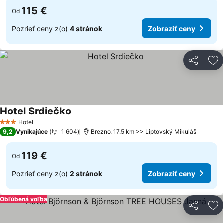
115 €
Od
Pozrieť ceny z(o)
4 stránok
Zobraziť ceny
Zdieľať
Pr
Hotel Srdiečko
Hotel
3 Počet hviezdičiek
9,2
Vynikajúce
1 604
Brezno, 17.5 km >> Liptovský Mikuláš
119 €
Od
Pozrieť ceny z(o)
2 stránok
Zobraziť ceny
Obľúbená voľba
Zdieľať
Pr