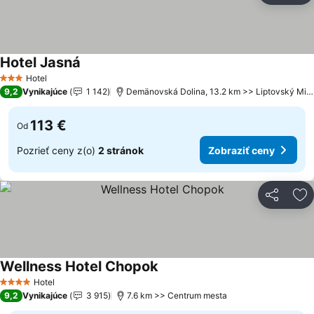
Hotel Jasná
Hotel
3 Počet hviezdičiek
9,2
Vynikajúce
1 142
Demänovská Dolina, 13.2 km >> Liptovský Mikuláš
113 €
Od
Pozrieť ceny z(o)
2 stránok
Zobraziť ceny
Zdieľať
Pr
Wellness Hotel Chopok
Hotel
4 Počet hviezdičiek
9,2
Vynikajúce
3 915
7.6 km >> Centrum mesta