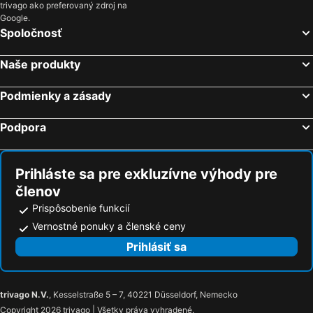
trivago ako preferovaný zdroj na
Hotel Björnson & Björnson TREE HOUSES Jasná
Hotel Europa
Google.
Spoločnosť
Hotel SOREA MÁJ
Hotel Koliba Greta
Penzión Zivka
F - Team Hotel
Naše produkty
Wellness Hotel Repiska
Hotel Ostredok
Podmienky a zásady
Hotel Summit
Apartmány Miluška
Vila 27
Penzion Maria
Podpora
Privát Voyage
Hotel Liptov
Noc na Chopku, Rotunda
Penzion Drak
Prihláste sa pre exkluzívne výhody pre
Penzion Pribisko
Primula
členov
Strachan Family Jasná
Burina
Prispôsobenie funkcií
Hotel Polovnik
Hotel Srdiečko
Vernostné ponuky a členské ceny
Privat Monika
Chalupa Liptovsky Mikulas
Prihlásiť sa
Elan
City Hotel Druzba
Penzion Atlas
Hotel Ski & Fun
trivago N.V.
, Kesselstraße 5 – 7, 40221 Düsseldorf, Nemecko
Steve
Garni
Copyright 2026 trivago | Všetky práva vyhradené.