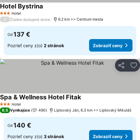
Hotel Bystrina
Hotel
3 Počet hviezdičiek
/
6.2 km >> Centrum mesta
Žiadne dostupné skóre
137 €
Od
Pozrieť ceny z(o)
2 stránok
Zobraziť ceny
Zdieľať
Pr
Spa & Wellness Hotel Fitak
Hotel
3 Počet hviezdičiek
9,5
Vynikajúce
490
Liptovský Ján, 6.3 km >> Liptovský Mikuláš
140 €
Od
Pozrieť ceny z(o)
3 stránok
Zobraziť ceny