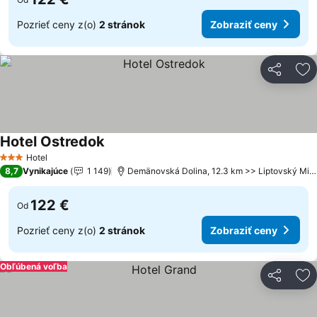
Pozrieť ceny z(o)
2 stránok
Zobraziť ceny
Zdieľať
Pr
Hotel Ostredok
Hotel
3 Počet hviezdičiek
8,7
Vynikajúce
1 149
Demänovská Dolina, 12.3 km >> Liptovský Mikuláš
122 €
Od
Pozrieť ceny z(o)
2 stránok
Zobraziť ceny
Obľúbená voľba
Zdieľať
Pr