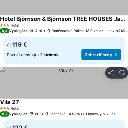
Hotel Björnson & Björnson TREE HOUSES Jasná
Hotel
3 Počet hviezdičiek
9,4
Vynikajúce
4 161
Demänovská Dolina, 13.0 km >> Liptovský Mikuláš
119 €
Od
Pozrieť ceny z(o)
2 stránok
Zobraziť ceny
Zdieľať
Pr
Vila 27
Hotel
3 Počet hviezdičiek
8,7
Vynikajúce
803
Bešeňová, 14.5 km >> Liptovský Mikuláš
122 €
Od