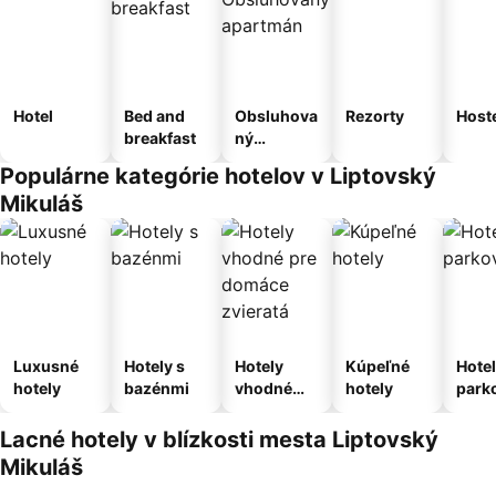
Hotel
Bed and
Obsluhova
Rezorty
Host
breakfast
ný
apartmán
Populárne kategórie hotelov v Liptovský
Mikuláš
Luxusné
Hotely s
Hotely
Kúpeľné
Hotel
hotely
bazénmi
vhodné
hotely
park
pre
m
domáce
Lacné hotely v blízkosti mesta Liptovský
zvieratá
Mikuláš