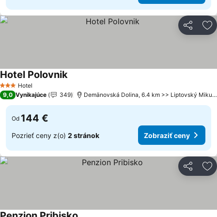
Zdieľať
Pr
Hotel Polovnik
Hotel
3 Počet hviezdičiek
9,0
Vynikajúce
349
Demänovská Dolina, 6.4 km >> Liptovský Mikuláš
144 €
Od
Pozrieť ceny z(o)
2 stránok
Zobraziť ceny
Zdieľať
Pr
Penzion Pribisko