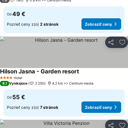
7,0
190
0.8 km >> Centrum mesta
49 €
Od
Pozrieť ceny z(o)
2 stránok
Zobraziť ceny
Zdieľať
Pr
Hilson Jasna - Garden resort
Hotel
4 Počet hviezdičiek
9,1
Vynikajúce
2 250
4.2 km >> Centrum mesta
55 €
Od
Pozrieť ceny z(o)
7 stránok
Zobraziť ceny