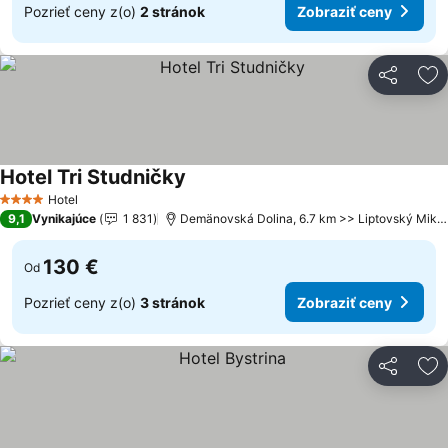
Pozrieť ceny z(o)
2 stránok
Zobraziť ceny
Zdieľať
Pr
Hotel Tri Studničky
Hotel
4 Počet hviezdičiek
9,1
Vynikajúce
1 831
Demänovská Dolina, 6.7 km >> Liptovský Mikuláš
130 €
Od
Pozrieť ceny z(o)
3 stránok
Zobraziť ceny
Zdieľať
Pr