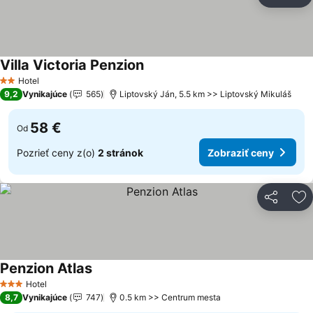
Zdieľať
Pr
Villa Victoria Penzion
Hotel
2 Počet hviezdičiek
9,2
Vynikajúce
565
Liptovský Ján, 5.5 km >> Liptovský Mikuláš
58 €
Od
Pozrieť ceny z(o)
2 stránok
Zobraziť ceny
Zdieľať
Pr
Penzion Atlas
Hotel
3 Počet hviezdičiek
8,7
Vynikajúce
747
0.5 km >> Centrum mesta