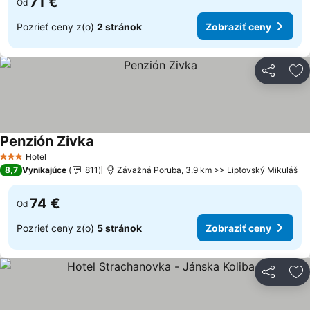
71 €
Od
Pozrieť ceny z(o)
2 stránok
Zobraziť ceny
Zdieľať
Pr
Penzión Zivka
Hotel
3 Počet hviezdičiek
8,7
Vynikajúce
811
Závažná Poruba, 3.9 km >> Liptovský Mikuláš
74 €
Od
Pozrieť ceny z(o)
5 stránok
Zobraziť ceny
Zdieľať
Pr