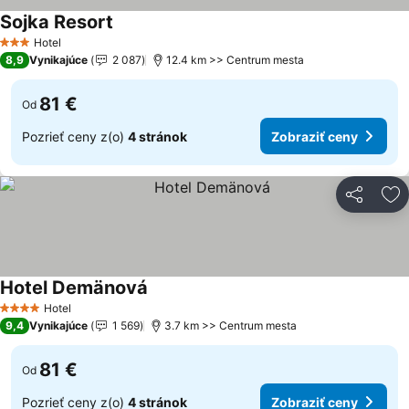
Sojka Resort
Hotel
3 Počet hviezdičiek
8,9
Vynikajúce
2 087
12.4 km >> Centrum mesta
81 €
Od
Pozrieť ceny z(o)
4 stránok
Zobraziť ceny
Zdieľať
Pr
Hotel Demänová
Hotel
4 Počet hviezdičiek
9,4
Vynikajúce
1 569
3.7 km >> Centrum mesta
81 €
Od
Pozrieť ceny z(o)
4 stránok
Zobraziť ceny