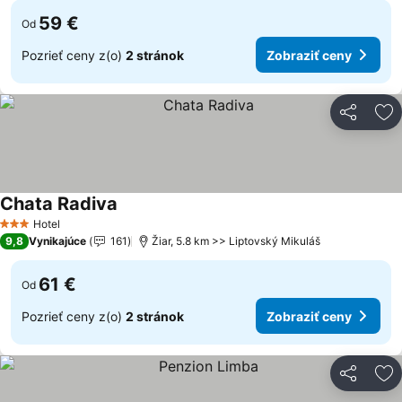
59 €
Od
Pozrieť ceny z(o)
2 stránok
Zobraziť ceny
Zdieľať
Pr
Chata Radiva
Hotel
3 Počet hviezdičiek
9,8
Vynikajúce
161
Žiar, 5.8 km >> Liptovský Mikuláš
61 €
Od
Pozrieť ceny z(o)
2 stránok
Zobraziť ceny
Zdieľať
Pr