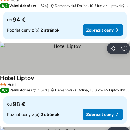
Hotel
3 Počet hviezdičiek
8,2
Veľmi dobré
1 624
Demänovská Dolina, 10.5 km >> Liptovský Mikuláš
94 €
Od
Pozrieť ceny z(o)
2 stránok
Zobraziť ceny
Zdieľať
Pr
Hotel Liptov
Hotel
2 Počet hviezdičiek
8,2
Veľmi dobré
1 543
Demänovská Dolina, 13.0 km >> Liptovský Mikuláš
98 €
Od
Pozrieť ceny z(o)
2 stránok
Zobraziť ceny