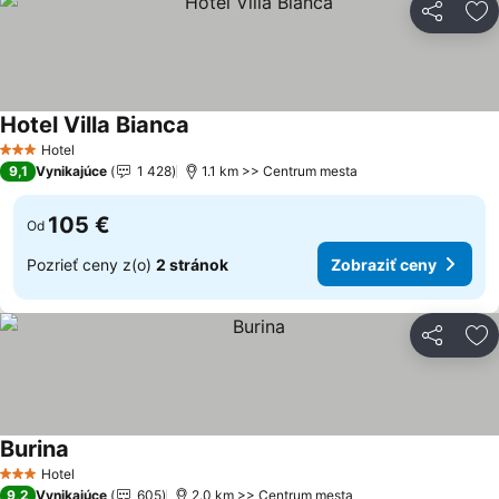
Zdieľať
Pr
Hotel Villa Bianca
Hotel
3 Počet hviezdičiek
9,1
Vynikajúce
1 428
1.1 km >> Centrum mesta
105 €
Od
Pozrieť ceny z(o)
2 stránok
Zobraziť ceny
Zdieľať
Pr
Burina
Hotel
3 Počet hviezdičiek
9,2
Vynikajúce
605
2.0 km >> Centrum mesta