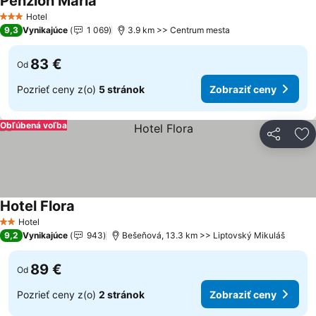
Penzion Maria
Hotel
3 Počet hviezdičiek
9,3
Vynikajúce
1 069
3.9 km >> Centrum mesta
83 €
Od
Pozrieť ceny z(o)
5 stránok
Zobraziť ceny
Obľúbená voľba
Zdieľať
Pr
Hotel Flora
Hotel
2 Počet hviezdičiek
9,2
Vynikajúce
943
Bešeňová, 13.3 km >> Liptovský Mikuláš
89 €
Od
Pozrieť ceny z(o)
2 stránok
Zobraziť ceny