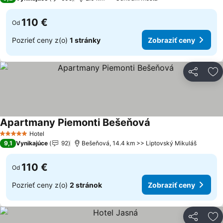
110 €
Od
Pozrieť ceny z(o)
1 stránky
Zobraziť ceny
Zdieľať
Pr
Apartmany Piemonti Bešeňová
Hotel
5 Počet hviezdičiek
9,1
Vynikajúce
92
Bešeňová, 14.4 km >> Liptovský Mikuláš
110 €
Od
Pozrieť ceny z(o)
2 stránok
Zobraziť ceny
Zdieľať
Pr