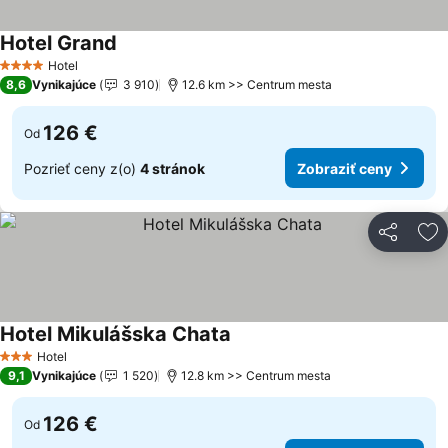
Hotel Grand
Hotel
4 Počet hviezdičiek
8,6
Vynikajúce
3 910
12.6 km >> Centrum mesta
126 €
Od
Pozrieť ceny z(o)
4 stránok
Zobraziť ceny
Zdieľať
Pr
Hotel Mikulášska Chata
Hotel
3 Počet hviezdičiek
9,1
Vynikajúce
1 520
12.8 km >> Centrum mesta
126 €
Od