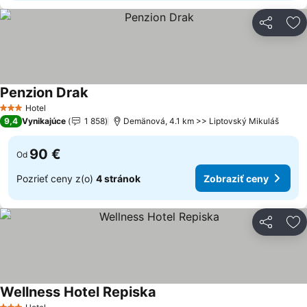
Zdieľať
Pr
Penzion Drak
Hotel
3 Počet hviezdičiek
9,4
Vynikajúce
1 858
Demänová, 4.1 km >> Liptovský Mikuláš
90 €
Od
Pozrieť ceny z(o)
4 stránok
Zobraziť ceny
Zdieľať
Pr
Wellness Hotel Repiska