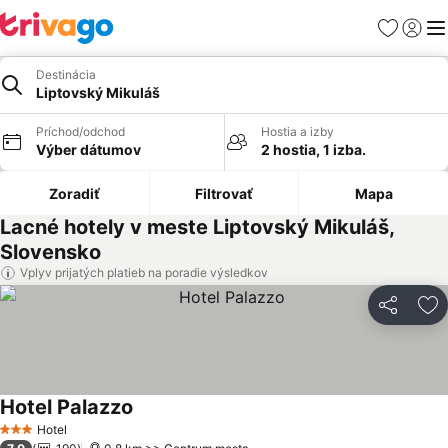
Obľúbené
Prihlási
Me
Destinácia
Liptovský Mikuláš
Príchod/odchod
Hostia a izby
Výber dátumov
2 hostia, 1 izba.
Zoradiť
Filtrovať
Mapa
Lacné hotely v meste Liptovský Mikuláš,
Slovensko
Vplyv prijatých platieb na poradie výsledkov
Zdieľať
Pr
Hotel Palazzo
Hotel
3 Počet hviezdičiek