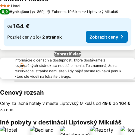
Hotel
3 Počet hviezdičiek
8,9
Vynikajúce
869
Zuberec, 19.6 km >> Liptovský Mikuláš
164 €
Od
Pozrieť ceny z(o)
2 stránok
Zobraziť ceny
Zobraziť viac
Informácie o cenách a dostupnosti, ktoré dostávame z
rezervačných stránok, sa neustále menia. To znamená, že na
rezervačnej stránke nemusíte vždy nájsť presne rovnakú ponuku,
ktorú ste videli na lokalite trivago.
Cenový rozsah
Ceny za lacné hotely v meste Liptovský Mikuláš od
‎49 €
do
‎164 €
za noc.
Iné pobyty v destinácii Liptovský Mikuláš