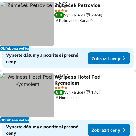
Zámeček Petrovice
Zdieľať
Pridať do obľúbených
4 Počet hviezdičiek
9,3
Vynikajúce
2 456
Petrovice u Karviné
Obľúbená voľba
Vyberte dátumy a pozrite si presné
Zobraziť ceny
ceny
Wellness Hotel Pod
Zdieľať
Pridať do obľúbených
Kycmolem
4 Počet hviezdičiek
8,8
Vynikajúce
1 701
Horní Lomná
Obľúbená voľba
Vyberte dátumy a pozrite si presné
Zobraziť ceny
ceny