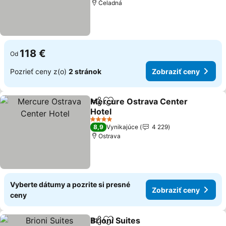
Čeladná
118 €
Od
Pozrieť ceny z(o)
2 stránok
Zobraziť ceny
Mercure Ostrava Center
Zdieľať
Pridať do obľúbených
Hotel
4 Počet hviezdičiek
8,9
Vynikajúce
4 229
Ostrava
Vyberte dátumy a pozrite si presné
Zobraziť ceny
ceny
Brioni Suites
Zdieľať
Pridať do obľúbených