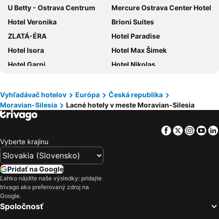
U Betty - Ostrava Centrum
Mercure Ostrava Center Hotel
Hotel Veronika
Brioni Suites
ZLATÁ-ÉRA
Hotel Paradise
Hotel Isora
Hotel Max Šimek
Hotel Garni
Hotel Nikolas
Hotel Corrado
Harmony Club Hotel
Wellness Hotel Ondrášův dvůr
Imperial Hotel Ostrava
Vyhľadávač hotelov
Európa
Česká republika
Moravian-Silesia
Lacné hotely v meste Moravian-Silesia
Clarion Congress Hotel Ostrava
Best Western Hotel Vista
Hotel Maria
Hotel Garni Orlova
Facebook
Twitter
Insta
Yo
Quality Hotel Ostrava City
Wellness Hotel Bahenec
Vyberte krajinu
Hotel Richtr
Hotel Taurus
Lowcost Hotel Ostrava
Hotel Villa Ostrava
Pridať na Google
Wellness Hotel Pod Kycmolem
Interhotel Tatra
Ľahko nájdite naše výsledky: pridajte
trivago ako preferovaný zdroj na
Hotel Kamzik
Kampus Palace
Google.
Spoločnosť
Hostel Moravia Ostrava
Levné ubytování Ostrava