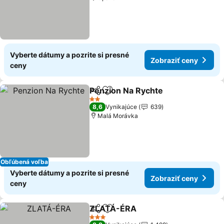
Vyberte dátumy a pozrite si presné
Zobraziť ceny
ceny
Penzion Na Rychte
Zdieľať
Pridať do obľúbených
2 Počet hviezdičiek
8,6
Vynikajúce
639
Malá Morávka
Obľúbená voľba
Vyberte dátumy a pozrite si presné
Zobraziť ceny
ceny
ZLATÁ-ÉRA
Zdieľať
Pridať do obľúbených
3 Počet hviezdičiek