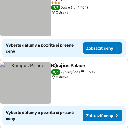
Zdieľať
Pridať do obľúbených
3 Počet hviezdičiek
7,7
Dobré
1 704
Ostrava
Vyberte dátumy a pozrite si presné
Zobraziť ceny
ceny
Kampus Palace
Zdieľať
Pridať do obľúbených
8,5
Vynikajúce
1 698
Ostrava
Vyberte dátumy a pozrite si presné
Zobraziť ceny
ceny