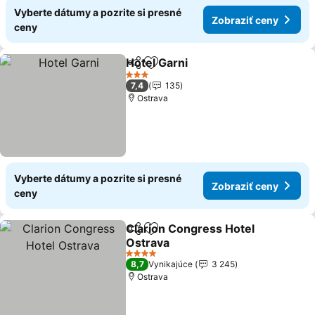
Vyberte dátumy a pozrite si presné
Zobraziť ceny
ceny
Hotel Garni
Zdieľať
Pridať do obľúbených
3 Počet hviezdičiek
7,4
135
Ostrava
Vyberte dátumy a pozrite si presné
Zobraziť ceny
ceny
Clarion Congress Hotel
Zdieľať
Pridať do obľúbených
Ostrava
4 Počet hviezdičiek
8,7
Vynikajúce
3 245
Ostrava