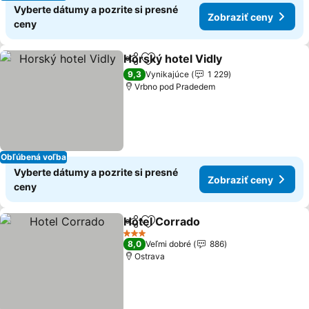
Vyberte dátumy a pozrite si presné
Zobraziť ceny
ceny
Horský hotel Vidly
Zdieľať
Pridať do obľúbených
9,3
Vynikajúce
1 229
Vrbno pod Pradedem
Obľúbená voľba
Vyberte dátumy a pozrite si presné
Zobraziť ceny
ceny
Hotel Corrado
Zdieľať
Pridať do obľúbených
3 Počet hviezdičiek
8,0
Veľmi dobré
886
Ostrava