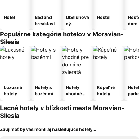
Hotel
Bed and
Obsluhova
Hostel
Hosť
breakfast
ný
dom
apartmán
Populárne kategórie hotelov v Moravian-
Silesia
Luxusné
Hotely s
Hotely
Kúpeľné
Hotel
hotely
bazénmi
vhodné
hotely
park
pre
m
domáce
Lacné hotely v blízkosti mesta Moravian-
zvieratá
Silesia
Zaujímať by vás mohli aj nasledujúce hotely...