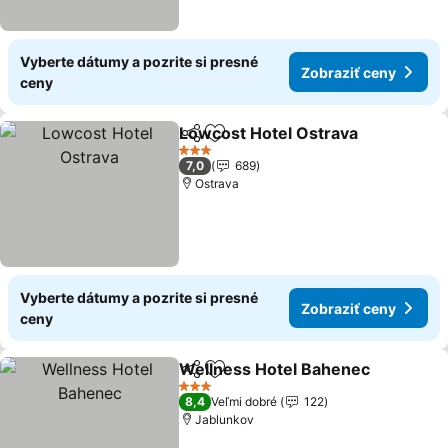
Vyberte dátumy a pozrite si presné
Zobraziť ceny
ceny
Lowcost Hotel Ostrava
Zdieľať
Pridať do obľúbených
3 Počet hviezdičiek
7,0
689
Ostrava
Vyberte dátumy a pozrite si presné
Zobraziť ceny
ceny
Wellness Hotel Bahenec
Zdieľať
Pridať do obľúbených
3 Počet hviezdičiek
8,4
Veľmi dobré
122
Jablunkov