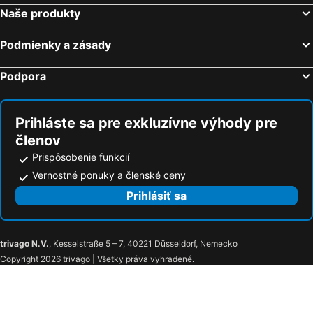
Hotel Sport
Jan Maria Hotel
Naše produkty
Hotel VP1
Hotel Ruby Blue
La Rosa
Hotel & Caffe Silesia
Podmienky a zásady
Hotel Džbán
Hotel Pod Zeleným Dubem
Podpora
Zámeček Petrovice
Hotel Algar
Hotel Grůň
Miura Hotel
Prihláste sa pre exkluzívne výhody pre
Wellness Hotel Fridrich
Hotel Zlatý Orel
členov
Hotel Piast
Hotel Bartoš
Prispôsobenie funkcií
Penzion Tágo Bohumín
Penzion Na Císařství
Vernostné ponuky a členské ceny
Sareza hotel
Hotel Pudlov
Prihlásiť sa
Hotel a restaurace Palfrig
Brusperk
Sýpka
Hotel Vratimov
trivago N.V.
, Kesselstraße 5 – 7, 40221 Düsseldorf, Nemecko
Hlubina
Mini Hotel Akord
Copyright 2026 trivago | Všetky práva vyhradené.
Penzion Polanka Nad Odrou
Hotel Elmontex
Ubytování Alena
Hotel Puls
Zamek Zabreh
Pension Padre