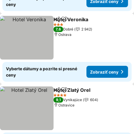
Zobraziť ceny
ceny
Hotel Veronika
Zdieľať
Pridať do obľúbených
3 Počet hviezdičiek
7,6
Dobré
2 942
Ostrava
Vyberte dátumy a pozrite si presné
Zobraziť ceny
ceny
Hotel Zlatý Orel
Zdieľať
Pridať do obľúbených
4 Počet hviezdičiek
9,1
Vynikajúce
604
Ostravice