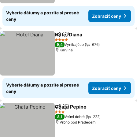
Vyberte dátumy a pozrite si presné
Zobraziť ceny
ceny
Hotel Diana
Zdieľať
Pridať do obľúbených
4 Počet hviezdičiek
9,4
Vynikajúce
676
Karviná
Vyberte dátumy a pozrite si presné
Zobraziť ceny
ceny
Chata Pepino
Zdieľať
Pridať do obľúbených
3 Počet hviezdičiek
8,1
Veľmi dobré
222
Vrbno pod Pradedem