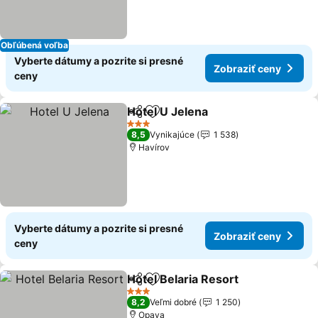
Obľúbená voľba
Vyberte dátumy a pozrite si presné
Zobraziť ceny
ceny
Hotel U Jelena
Zdieľať
Pridať do obľúbených
3 Počet hviezdičiek
8,5
Vynikajúce
1 538
Havírov
Vyberte dátumy a pozrite si presné
Zobraziť ceny
ceny
Hotel Belaria Resort
Zdieľať
Pridať do obľúbených
3 Počet hviezdičiek
8,2
Veľmi dobré
1 250
Opava