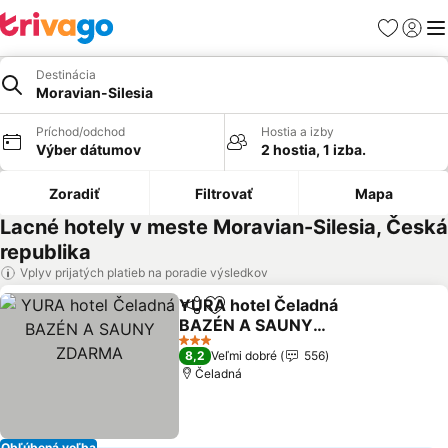
Obľúbené
Prihlási
Me
Destinácia
Moravian-Silesia
Príchod/odchod
Hostia a izby
Výber dátumov
2 hostia, 1 izba.
Zoradiť
Filtrovať
Mapa
Lacné hotely v meste Moravian-Silesia, Česká
republika
Vplyv prijatých platieb na poradie výsledkov
YURA hotel Čeladná
Zdieľať
Pridať do obľúbených
BAZÉN A SAUNY
ZDARMA
3 Počet hviezdičiek
8,2
Veľmi dobré
556
Čeladná
Obľúbená voľba