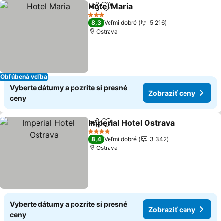
Hotel Maria
Zdieľať
Pridať do obľúbených
3 Počet hviezdičiek
8,3
Veľmi dobré
5 216
Ostrava
Obľúbená voľba
Vyberte dátumy a pozrite si presné
Zobraziť ceny
ceny
Imperial Hotel Ostrava
Zdieľať
Pridať do obľúbených
4 Počet hviezdičiek
8,4
Veľmi dobré
3 342
Ostrava
Vyberte dátumy a pozrite si presné
Zobraziť ceny
ceny