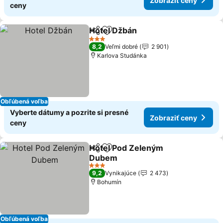
Zobraziť ceny
ceny
Hotel Džbán
Zdieľať
Pridať do obľúbených
3 Počet hviezdičiek
8,2
Veľmi dobré
2 901
Karlova Studánka
Obľúbená voľba
Vyberte dátumy a pozrite si presné
Zobraziť ceny
ceny
Hotel Pod Zeleným
Zdieľať
Pridať do obľúbených
Dubem
3 Počet hviezdičiek
9,2
Vynikajúce
2 473
Bohumín
Obľúbená voľba