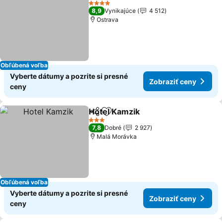
4 Počet hviezdičiek
8,9
Vynikajúce
4 512
Ostrava
Obľúbená voľba
Vyberte dátumy a pozrite si presné
Zobraziť ceny
ceny
Hotel Kamzik
Zdieľať
Pridať do obľúbených
3 Počet hviezdičiek
7,8
Dobré
2 927
Malá Morávka
Obľúbená voľba
Vyberte dátumy a pozrite si presné
Zobraziť ceny
ceny