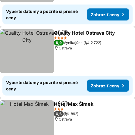
Vyberte dátumy a pozrite si presné
Zobraziť ceny
ceny
Quality Hotel Ostrava City
Zdieľať
Pridať do obľúbených
4 Počet hviezdičiek
8,9
Vynikajúce
2 722
Ostrava
Vyberte dátumy a pozrite si presné
Zobraziť ceny
ceny
Hotel Max Šimek
Zdieľať
Pridať do obľúbených
3 Počet hviezdičiek
6,6
892
Ostrava