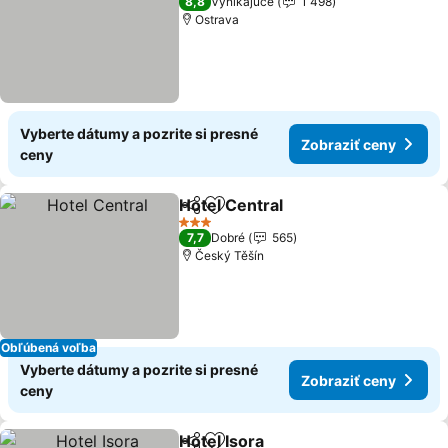
8,8
Vynikajúce
1 498
Ostrava
Vyberte dátumy a pozrite si presné
Zobraziť ceny
ceny
Hotel Central
Zdieľať
Pridať do obľúbených
3 Počet hviezdičiek
7,7
Dobré
565
Český Těšín
Obľúbená voľba
Vyberte dátumy a pozrite si presné
Zobraziť ceny
ceny
Hotel Isora