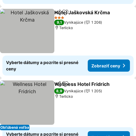
Hotel Jaškovská Krčma
Zdieľať
Pridať do obľúbených
3 Počet hviezdičiek
9,1
Vynikajúce
1 206
Terlicko
Vyberte dátumy a pozrite si presné
Zobraziť ceny
ceny
Wellness Hotel Fridrich
Zdieľať
Pridať do obľúbených
8,9
Vynikajúce
1 205
Terlicko
Obľúbená voľba
Vyberte dátumy a pozrite si presné