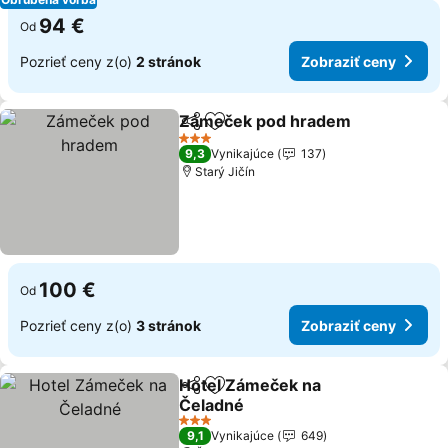
94 €
Od
Pozrieť ceny z(o)
2 stránok
Zobraziť ceny
Zámeček pod hradem
Zdieľať
Pridať do obľúbených
3 Počet hviezdičiek
9,3
Vynikajúce
137
Starý Jičín
100 €
Od
Pozrieť ceny z(o)
3 stránok
Zobraziť ceny
Hotel Zámeček na
Zdieľať
Pridať do obľúbených
Čeladné
3 Počet hviezdičiek
9,1
Vynikajúce
649