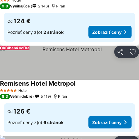
Hotel
3 Počet hviezdičiek
9,0
Vynikajúce
2 146
Piran
124 €
Od
Pozrieť ceny z(o)
2 stránok
Zobraziť ceny
Obľúbená voľba
Zdieľať
Pr
Remisens Hotel Metropol
Hotel
5 Počet hviezdičiek
8,3
Veľmi dobré
5 119
Piran
126 €
Od
Pozrieť ceny z(o)
6 stránok
Zobraziť ceny