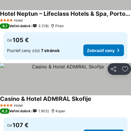
Hotel Neptun – Lifeclass Hotels & Spa, Portorož
Hotel
4 Počet hviezdičiek
8,1
Veľmi dobré
3 218
Piran
105 €
Od
Pozrieť ceny z(o)
7 stránok
Zobraziť ceny
Zdieľať
Pr
Casino & Hotel ADMIRAL Skofije
Hotel
4 Počet hviezdičiek
8,2
Veľmi dobré
1 903
Koper
107 €
Od