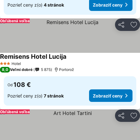
Pozrieť ceny z(o)
4 stránok
Zobraziť ceny
Obľúbená voľba
Zdieľať
Pr
Remisens Hotel Lucija
Hotel
3 Počet hviezdičiek
8,0
Veľmi dobré
5 875
Portorož
108 €
Od
Pozrieť ceny z(o)
7 stránok
Zobraziť ceny
Obľúbená voľba
Zdieľať
Pr