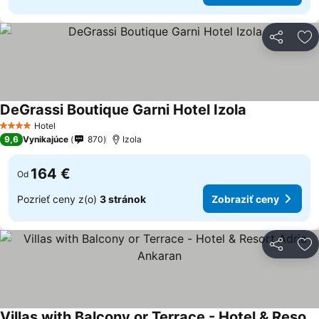
Zdieľať
Pr
DeGrassi Boutique Garni Hotel Izola
Hotel
4 Počet hviezdičiek
9,6
Vynikajúce
870
Izola
164 €
Od
Pozrieť ceny z(o)
3 stránok
Zobraziť ceny
Zdieľať
Pr
Villas with Balcony or Terrace - Hotel & Resort Adria Ankaran