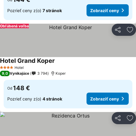
Pozrieť ceny z(o)
7 stránok
Zobraziť ceny
Obľúbená voľba
Zdieľať
Pr
Hotel Grand Koper
Hotel
4 Počet hviezdičiek
9,0
Vynikajúce
3 794
Koper
148 €
Od
Pozrieť ceny z(o)
4 stránok
Zobraziť ceny
Zdieľať
Pr