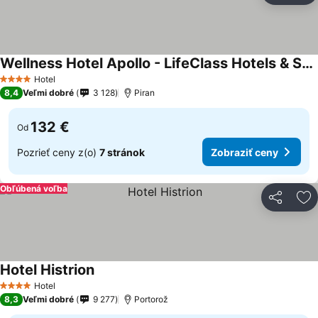
Wellness Hotel Apollo - LifeClass Hotels & Spa, Portorož
Hotel
4 Počet hviezdičiek
8,4
Veľmi dobré
3 128
Piran
132 €
Od
Pozrieť ceny z(o)
7 stránok
Zobraziť ceny
Obľúbená voľba
Zdieľať
Pr
Hotel Histrion
Hotel
4 Počet hviezdičiek
8,3
Veľmi dobré
9 277
Portorož