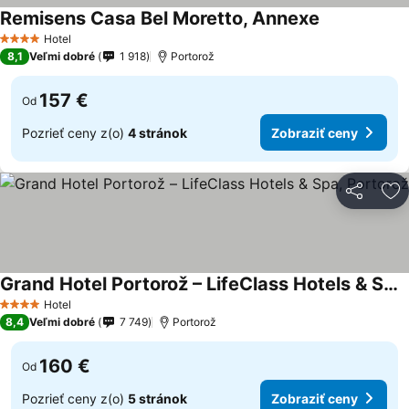
Remisens Casa Bel Moretto, Annexe
Hotel
4 Počet hviezdičiek
8,1
Veľmi dobré
1 918
Portorož
157 €
Od
Pozrieť ceny z(o)
4 stránok
Zobraziť ceny
Zdieľať
Pr
Grand Hotel Portorož – LifeClass Hotels & Spa, Portorož
Hotel
4 Počet hviezdičiek
8,4
Veľmi dobré
7 749
Portorož
160 €
Od
Pozrieť ceny z(o)
5 stránok
Zobraziť ceny