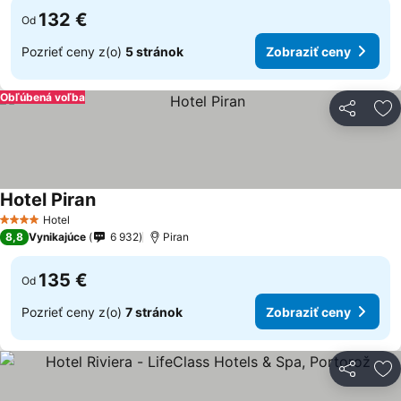
132 €
Od
Pozrieť ceny z(o)
5 stránok
Zobraziť ceny
Obľúbená voľba
Zdieľať
Pr
Hotel Piran
Hotel
4 Počet hviezdičiek
8,8
Vynikajúce
6 932
Piran
135 €
Od
Pozrieť ceny z(o)
7 stránok
Zobraziť ceny
Zdieľať
Pr