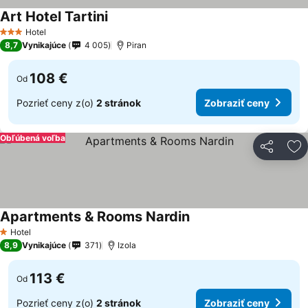
Art Hotel Tartini
Hotel
3 Počet hviezdičiek
8,7
Vynikajúce
4 005
Piran
108 €
Od
Pozrieť ceny z(o)
2 stránok
Zobraziť ceny
Obľúbená voľba
Zdieľať
Pr
Apartments & Rooms Nardin
Hotel
1 Počet hviezdičiek
8,9
Vynikajúce
371
Izola
113 €
Od
Pozrieť ceny z(o)
2 stránok
Zobraziť ceny