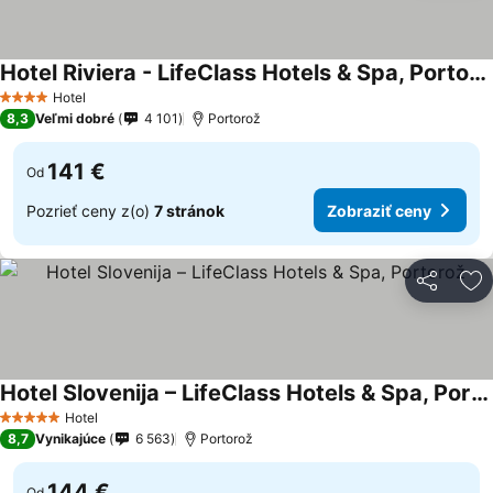
Hotel Riviera - LifeClass Hotels & Spa, Portorož
Hotel
4 Počet hviezdičiek
8,3
Veľmi dobré
4 101
Portorož
141 €
Od
Pozrieť ceny z(o)
7 stránok
Zobraziť ceny
Zdieľať
Pr
Hotel Slovenija – LifeClass Hotels & Spa, Portorož
Hotel
5 Počet hviezdičiek
8,7
Vynikajúce
6 563
Portorož
144 €
Od