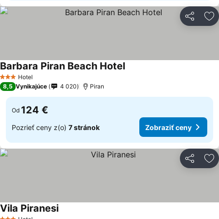
Zdieľať
Pr
Barbara Piran Beach Hotel
Hotel
3 Počet hviezdičiek
8,5
Vynikajúce
4 020
Piran
124 €
Od
Pozrieť ceny z(o)
7 stránok
Zobraziť ceny
Zdieľať
Pr
Vila Piranesi