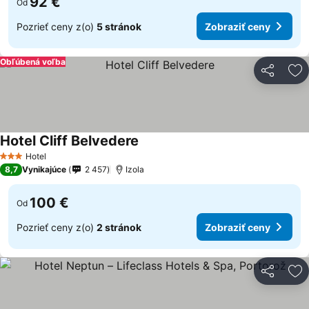
92 €
Od
Pozrieť ceny z(o)
5 stránok
Zobraziť ceny
Obľúbená voľba
Zdieľať
Pr
Hotel Cliff Belvedere
Hotel
3 Počet hviezdičiek
8,7
Vynikajúce
2 457
Izola
100 €
Od
Pozrieť ceny z(o)
2 stránok
Zobraziť ceny
Zdieľať
Pr