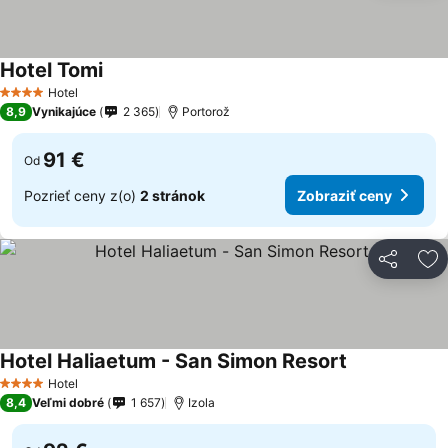
Hotel Tomi
Hotel
4 Počet hviezdičiek
8,9
Vynikajúce
2 365
Portorož
91 €
Od
Pozrieť ceny z(o)
2 stránok
Zobraziť ceny
Zdieľať
Pr
Hotel Haliaetum - San Simon Resort
Hotel
4 Počet hviezdičiek
8,4
Veľmi dobré
1 657
Izola