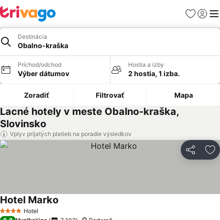
Obľúbené
Prihlási
Me
Destinácia
Obalno-kraška
Príchod/odchod
Hostia a izby
Výber dátumov
2 hostia, 1 izba.
Zoradiť
Filtrovať
Mapa
Lacné hotely v meste Obalno-kraška,
Slovinsko
Vplyv prijatých platieb na poradie výsledkov
Zdieľať
Pr
Hotel Marko
Hotel
4 Počet hviezdičiek