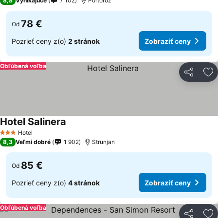
8,8
Vynikajúce
7 102
Portorož
78 €
Od
Pozrieť ceny z(o)
2 stránok
Zobraziť ceny
Obľúbená voľba
Zdieľať
Pr
Hotel Salinera
Hotel
3 Počet hviezdičiek
8,3
Veľmi dobré
1 902
Strunjan
85 €
Od
Pozrieť ceny z(o)
4 stránok
Zobraziť ceny
Obľúbená voľba