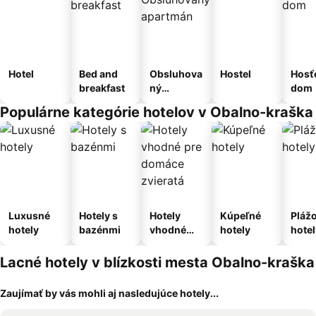
Hotel
Bed and
Obsluhova
Hostel
Hosť
breakfast
ný
dom
apartmán
Populárne kategórie hotelov v Obalno-kraška
Luxusné
Hotely s
Hotely
Kúpeľné
Pláž
hotely
bazénmi
vhodné
hotely
hotel
pre
domáce
Lacné hotely v blízkosti mesta Obalno-kraška
zvieratá
Zaujímať by vás mohli aj nasledujúce hotely...