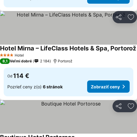
Zdieľať
Pr
Hotel Mirna – LifeClass Hotels & Spa, Portorož
Hotel
4 Počet hviezdičiek
8,1
Veľmi dobré
2 184
Portorož
114 €
Od
Pozrieť ceny z(o)
6 stránok
Zobraziť ceny
Zdieľať
Pr