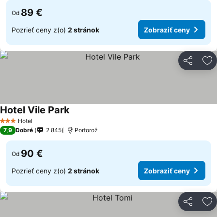
89 €
Od
Pozrieť ceny z(o)
2 stránok
Zobraziť ceny
Zdieľať
Pr
Hotel Vile Park
Hotel
3 Počet hviezdičiek
7,9
Dobré
2 845
Portorož
90 €
Od
Pozrieť ceny z(o)
2 stránok
Zobraziť ceny
Zdieľať
Pr