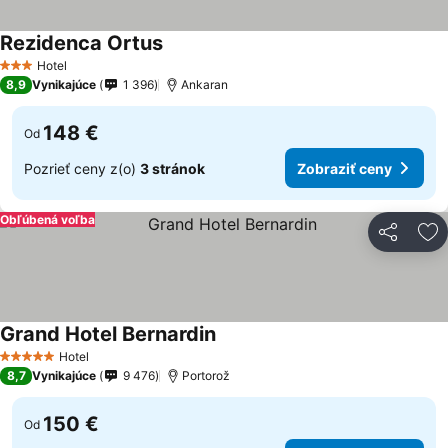
Rezidenca Ortus
Hotel
3 Počet hviezdičiek
8,9
Vynikajúce
1 396
Ankaran
148 €
Od
Pozrieť ceny z(o)
3 stránok
Zobraziť ceny
Obľúbená voľba
Zdieľať
Pr
Grand Hotel Bernardin
Hotel
5 Počet hviezdičiek
8,7
Vynikajúce
9 476
Portorož
150 €
Od