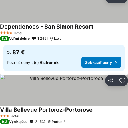
Zdieľať
Pr
Dependences - San Simon Resort
Hotel
4 Počet hviezdičiek
8,3
Veľmi dobré
1 249
Izola
87 €
Od
Pozrieť ceny z(o)
6 stránok
Zobraziť ceny
Zdieľať
Pr
Villa Bellevue Portoroz-Portorose
Hotel
3 Počet hviezdičiek
9,2
Vynikajúce
2 153
Portorož