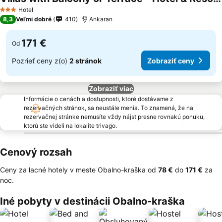
Hotel
3 Počet hviezdičiek
8,3
Veľmi dobré
410
Ankaran
171 €
Od
Pozrieť ceny z(o)
2 stránok
Zobraziť ceny
Zobraziť viac
Informácie o cenách a dostupnosti, ktoré dostávame z
rezervačných stránok, sa neustále menia. To znamená, že na
rezervačnej stránke nemusíte vždy nájsť presne rovnakú ponuku,
ktorú ste videli na lokalite trivago.
Cenový rozsah
Ceny za lacné hotely v meste Obalno-kraška od
‎78 €
do
‎171 €
za
noc.
Iné pobyty v destinácii Obalno-kraška