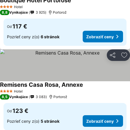
Boutique Hotel Portorose
Hotel
4 Počet hviezdičiek
8,8
Vynikajúce
3 925
Portorož
117 €
Od
Pozrieť ceny z(o)
6 stránok
Zobraziť ceny
Zdieľať
Pr
Remisens Casa Rosa, Annexe
Hotel
4 Počet hviezdičiek
8,5
Vynikajúce
3 083
Portorož
123 €
Od
Pozrieť ceny z(o)
5 stránok
Zobraziť ceny