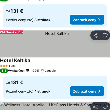
131 €
Od
Pozrieť ceny z(o)
3 stránok
Zobraziť ceny
Obľúbená voľba
Zdieľať
Pr
Hotel Keltika
Hotel
3 Počet hviezdičiek
8,8
Vynikajúce
1 094
Jagodje
131 €
Od
Pozrieť ceny z(o)
4 stránok
Zobraziť ceny
Zdieľať
Pr