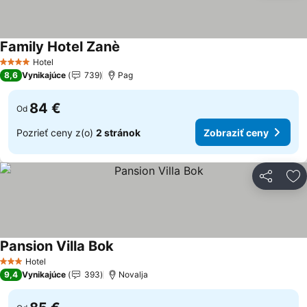
Family Hotel Zanè
Zobraziť ceny
Hotel
4 Počet hviezdičiek
8,6
Vynikajúce
739
Pag
84 €
Od
Pozrieť ceny z(o)
2 stránok
Zobraziť ceny
Zdieľať
Pr
Pansion Villa Bok
Zobraziť ceny
Hotel
3 Počet hviezdičiek
9,4
Vynikajúce
393
Novalja