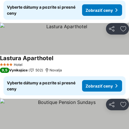
Vyberte dátumy a pozrite si presné
Zobraziť ceny
ceny
Zdieľať
Pr
Lastura Aparthotel
Zobraziť ceny
Hotel
4 Počet hviezdičiek
9,5
Vynikajúce
502
Novalja
Vyberte dátumy a pozrite si presné
Zobraziť ceny
ceny
Zdieľať
Pr