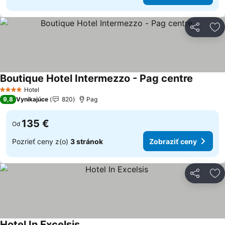
Zdieľať
Pr
Boutique Hotel Intermezzo - Pag centre
Zobraziť
Hotel
4 Počet hviezdičiek
9,8
Vynikajúce
820
Pag
135 €
Od
Pozrieť ceny z(o)
3 stránok
Zobraziť ceny
Zdieľať
Pr
Hotel In Excelsis