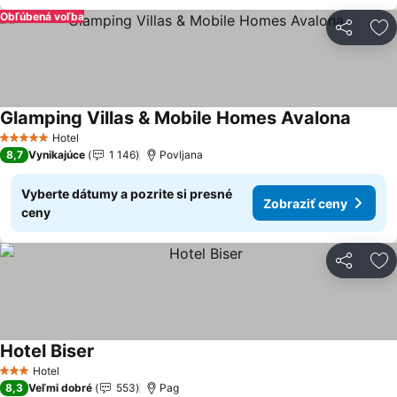
Obľúbená voľba
Zdieľať
Pr
Glamping Villas & Mobile Homes Avalona
Zobraz
Hotel
5 Počet hviezdičiek
8,7
Vynikajúce
1 146
Povljana
Vyberte dátumy a pozrite si presné
Zobraziť ceny
ceny
Zdieľať
Pr
Hotel Biser
Zobraziť ceny
Hotel
3 Počet hviezdičiek
8,3
Veľmi dobré
553
Pag