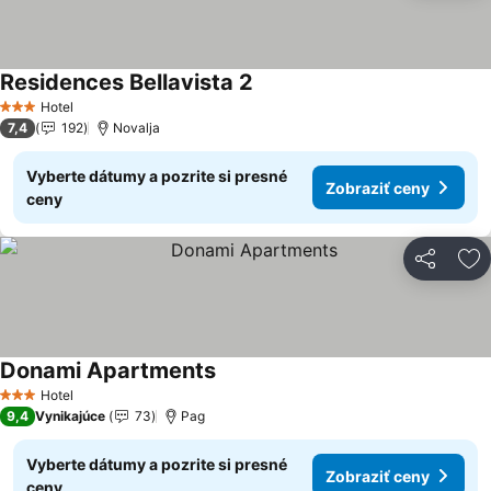
Residences Bellavista 2
Zobraziť ceny
Hotel
3 Počet hviezdičiek
7,4
192
Novalja
Vyberte dátumy a pozrite si presné
Zobraziť ceny
ceny
Zdieľať
Pr
Donami Apartments
Zobraziť ceny
Hotel
3 Počet hviezdičiek
9,4
Vynikajúce
73
Pag
Vyberte dátumy a pozrite si presné
Zobraziť ceny
ceny