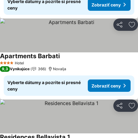
Vyberte dátumy a pozrite si presné
Zobraziť ceny
ceny
Zdieľať
Pr
Apartments Barbati
Zobraziť ceny
Hotel
4 Počet hviezdičiek
9,3
Vynikajúce
366
Novalja
Vyberte dátumy a pozrite si presné
Zobraziť ceny
ceny
Zdieľať
Pr
Residences Bellavista 1