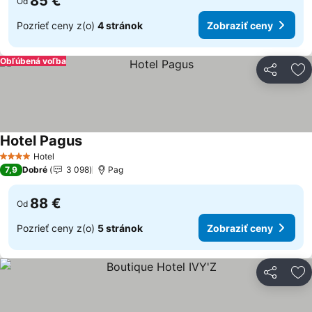
85 €
Od
Pozrieť ceny z(o)
4 stránok
Zobraziť ceny
Obľúbená voľba
Zdieľať
Pr
Hotel Pagus
Zobraziť ceny
Hotel
4 Počet hviezdičiek
7,9
Dobré
3 098
Pag
88 €
Od
Pozrieť ceny z(o)
5 stránok
Zobraziť ceny
Zdieľať
Pr