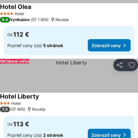
Hotel Olea
Zobraziť ceny
Hotel
4 Počet hviezdičiek
9,0
Vynikajúce
1 655
Novalja
112 €
Od
Pozrieť ceny z(o)
5 stránok
Zobraziť ceny
Obľúbená voľba
Zdieľať
Pr
Hotel Liberty
Zobraziť ceny
Hotel
3 Počet hviezdičiek
7,3
695
Novalja
113 €
Od
Pozrieť ceny z(o)
2 stránok
Zobraziť ceny