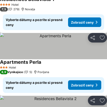
Zobraziť ceny
Hotel
4 Počet hviezdičiek
7,3
279
Novalja
Vyberte dátumy a pozrite si presné
Zobraziť ceny
ceny
Zdieľať
Pr
Apartments Perla
Zobraziť ceny
Hotel
3 Počet hviezdičiek
8,9
Vynikajúce
5
Povljana
Vyberte dátumy a pozrite si presné
Zobraziť ceny
ceny
Zdieľať
Pr