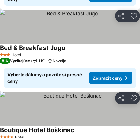
Zdieľať
Pr
Bed & Breakfast Jugo
Zobraziť ceny
Hotel
3 Počet hviezdičiek
8,6
Vynikajúce
119
Novalja
Vyberte dátumy a pozrite si presné
Zobraziť ceny
ceny
Zdieľať
Pr
Boutique Hotel Boškinac
Zobraziť ceny
Hotel
4 Počet hviezdičiek