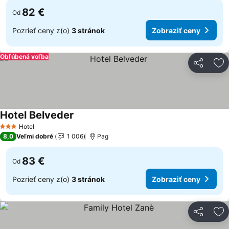
82 €
Od
Pozrieť ceny z(o)
3 stránok
Zobraziť ceny
Obľúbená voľba
Zdieľať
Pr
Hotel Belveder
Zobraziť ceny
Hotel
3 Počet hviezdičiek
8,0
Veľmi dobré
1 006
Pag
83 €
Od
Pozrieť ceny z(o)
3 stránok
Zobraziť ceny
Zdieľať
Pr