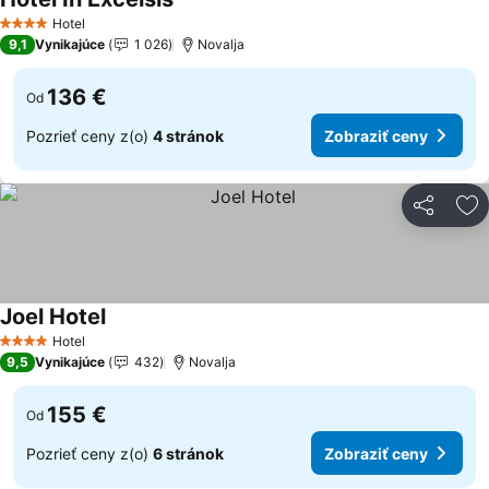
Zobraziť ceny
Hotel
4 Počet hviezdičiek
9,1
Vynikajúce
1 026
Novalja
136 €
Od
Pozrieť ceny z(o)
4 stránok
Zobraziť ceny
Zdieľať
Pr
Joel Hotel
Zobraziť ceny
Hotel
4 Počet hviezdičiek
9,5
Vynikajúce
432
Novalja
155 €
Od
Pozrieť ceny z(o)
6 stránok
Zobraziť ceny