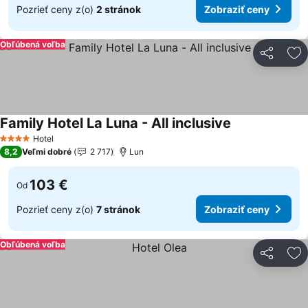
Pozrieť ceny z(o)
2 stránok
Zobraziť ceny
Obľúbená voľba
Zdieľať
Pr
Family Hotel La Luna - All inclusive
Zobraziť ceny
Hotel
4 Počet hviezdičiek
8,2
Veľmi dobré
2 717
Lun
103 €
Od
Pozrieť ceny z(o)
7 stránok
Zobraziť ceny
Obľúbená voľba
Zdieľať
Pr