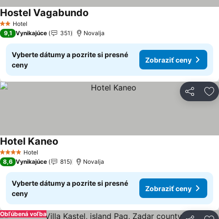
Hostel Vagabundo
Zobraziť ceny
Hotel
2 Počet hviezdičiek
9,1
Vynikajúce
351
Novalja
Vyberte dátumy a pozrite si presné
Zobraziť ceny
ceny
Zdieľať
Pr
Hotel Kaneo
Zobraziť ceny
Hotel
4 Počet hviezdičiek
8,6
Vynikajúce
815
Novalja
Vyberte dátumy a pozrite si presné
Zobraziť ceny
ceny
Obľúbená voľba