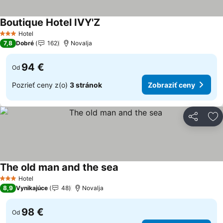
Boutique Hotel IVY'Z
Zobraziť ceny
Hotel
3 Počet hviezdičiek
7,8
Dobré
162
Novalja
94 €
Od
Pozrieť ceny z(o)
3 stránok
Zobraziť ceny
Zdieľať
Pr
The old man and the sea
Zobraziť ceny
Hotel
3 Počet hviezdičiek
8,9
Vynikajúce
48
Novalja
98 €
Od