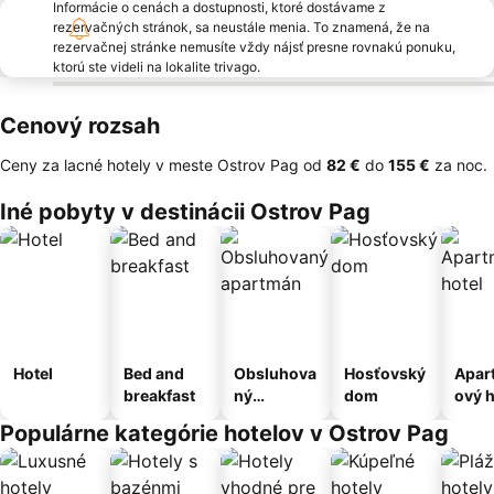
Informácie o cenách a dostupnosti, ktoré dostávame z
rezervačných stránok, sa neustále menia. To znamená, že na
rezervačnej stránke nemusíte vždy nájsť presne rovnakú ponuku,
ktorú ste videli na lokalite trivago.
Cenový rozsah
Ceny za lacné hotely v meste Ostrov Pag od
‎82 €
do
‎155 €
za noc.
Iné pobyty v destinácii Ostrov Pag
Hotel
Bed and
Obsluhova
Hosťovský
Apar
breakfast
ný
dom
ový h
apartmán
Populárne kategórie hotelov v Ostrov Pag