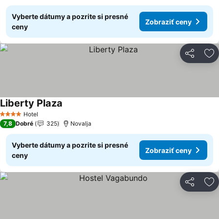
Vyberte dátumy a pozrite si presné
Zobraziť ceny
ceny
Zdieľať
Pr
Liberty Plaza
Zobraziť ceny
Hotel
4 Počet hviezdičiek
7,8
Dobré
325
Novalja
Vyberte dátumy a pozrite si presné
Zobraziť ceny
ceny
Zdieľať
Pr