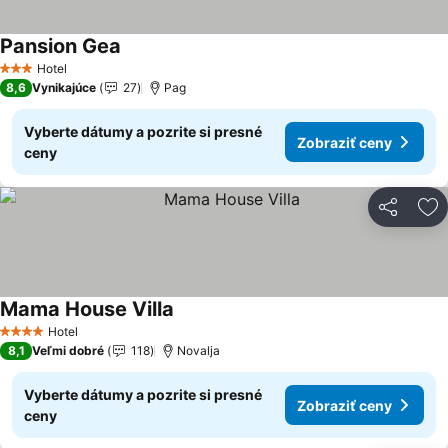
Pansion Gea
Zobraziť ceny
Hotel
3 Počet hviezdičiek
8,6
Vynikajúce
27
Pag
Vyberte dátumy a pozrite si presné
Zobraziť ceny
ceny
Zdieľať
Pr
Mama House Villa
Zobraziť ceny
Hotel
4 Počet hviezdičiek
8,1
Veľmi dobré
118
Novalja
Vyberte dátumy a pozrite si presné
Zobraziť ceny
ceny