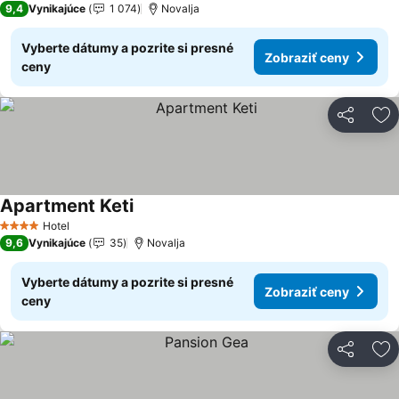
9,4
Vynikajúce
1 074
Novalja
Vyberte dátumy a pozrite si presné
Zobraziť ceny
ceny
Zdieľať
Pr
Apartment Keti
Zobraziť ceny
Hotel
4 Počet hviezdičiek
9,6
Vynikajúce
35
Novalja
Vyberte dátumy a pozrite si presné
Zobraziť ceny
ceny
Zdieľať
Pr