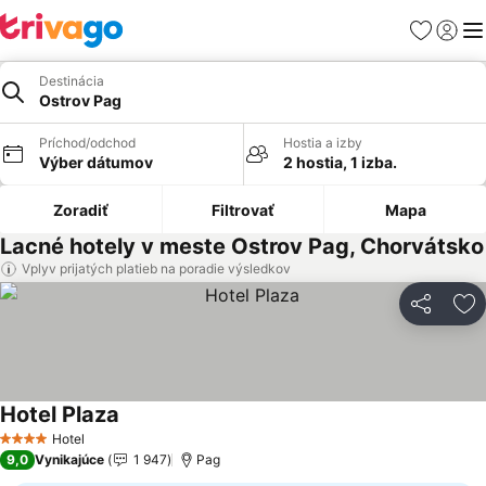
Obľúbené
Prihlási
Me
Destinácia
Ostrov Pag
Príchod/odchod
Hostia a izby
Výber dátumov
2 hostia, 1 izba.
Zoradiť
Filtrovať
Mapa
Lacné hotely v meste Ostrov Pag, Chorvátsko
Vplyv prijatých platieb na poradie výsledkov
Zdieľať
Pr
Hotel Plaza
Zobraziť ceny
Hotel
4 Počet hviezdičiek
9,0
Vynikajúce
1 947
Pag