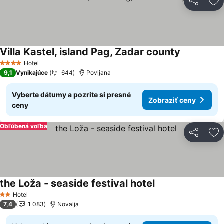
Zdieľať
Pr
Villa Kastel, island Pag, Zadar county
Zobraziť c
Hotel
4 Počet hviezdičiek
9,1
Vynikajúce
644
Povljana
Vyberte dátumy a pozrite si presné
Zobraziť ceny
ceny
Obľúbená voľba
Zdieľať
Pr
the Loža - seaside festival hotel
Zobraziť ceny
Hotel
2 Počet hviezdičiek
7,4
1 083
Novalja