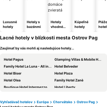
Luxusné
Hotely s
Hotely
Kúpeľné
Pláž
hotely
bazénmi
vhodné
hotely
hotel
pre
domáce
Lacné hotely v blízkosti mesta Ostrov Pag
zvieratá
Zaujímať by vás mohli aj nasledujúce hotely...
Hotel Pagus
Glamping Villas & Mobile Homes Avalona
Family Hotel La Luna - All inclusive
Hotel Belveder
Hotel Biser
Hotel Plaza
Hotel Olea
Family Hotel Zanè
Boutique Hotel Intermezzo - Pag centre
Hotel Liberty
Boutique Hotel IVY'Z
Liberty Plaza
Hotel In Excelsis
Hotel Kaneo
Vyhľadávač hotelov
Európa
Chorvátsko
Ostrov Pag
Lacné hotely v meste Ostrov Pag