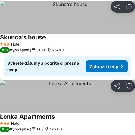
Zdieľať
Pr
Skunca’s house
Zobraziť ceny
Hotel
3 Počet hviezdičiek
8,6
Vynikajúce
202
Novalja
Vyberte dátumy a pozrite si presné
Zobraziť ceny
ceny
Zdieľať
Pr
Lenka Apartments
Zobraziť ceny
Hotel
3 Počet hviezdičiek
9,5
Vynikajúce
66
Novalja