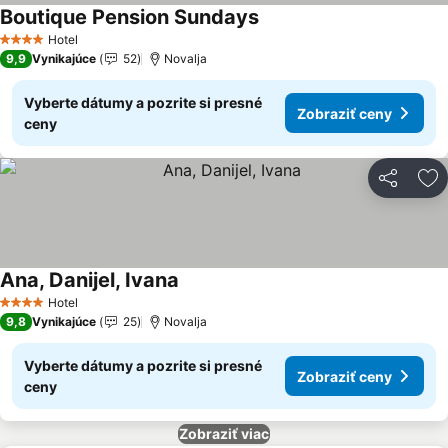
Boutique Pension Sundays
Zobraziť ceny
Hotel
4 Počet hviezdičiek
9,9
Vynikajúce
52
Novalja
Vyberte dátumy a pozrite si presné
Zobraziť ceny
ceny
Zdieľať
Pr
Ana, Danijel, Ivana
Zobraziť ceny
Hotel
4 Počet hviezdičiek
9,8
Vynikajúce
25
Novalja
Vyberte dátumy a pozrite si presné
Zobraziť ceny
ceny
Zobraziť viac