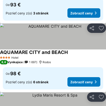
93 €
Od
Pozrieť ceny z(o)
3 stránok
Zobraziť ceny
Zdieľať
Pr
AQUAMARE CITY and BEACH
Hotel
4 Počet hviezdičiek
8,6
Vynikajúce
1 697
Rodos
98 €
Od
Pozrieť ceny z(o)
6 stránok
Zobraziť ceny
Zdieľať
Pr