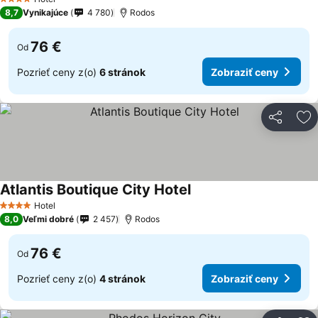
4 Počet hviezdičiek
8,7
Vynikajúce
4 780
Rodos
76 €
Od
Pozrieť ceny z(o)
6 stránok
Zobraziť ceny
Zdieľať
Pr
Atlantis Boutique City Hotel
Hotel
4 Počet hviezdičiek
8,0
Veľmi dobré
2 457
Rodos
76 €
Od
Pozrieť ceny z(o)
4 stránok
Zobraziť ceny