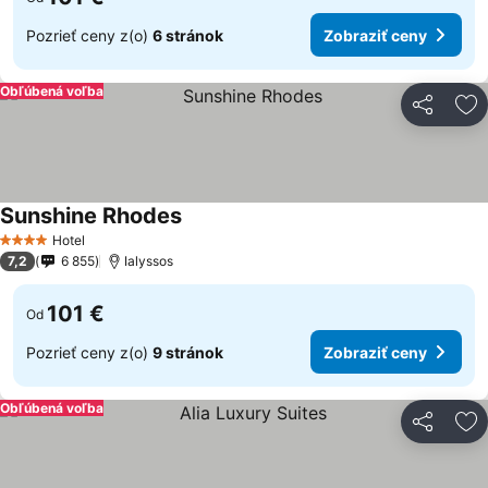
Pozrieť ceny z(o)
6 stránok
Zobraziť ceny
Obľúbená voľba
Zdieľať
Pr
Sunshine Rhodes
Hotel
4 Počet hviezdičiek
7,2
6 855
Ialyssos
101 €
Od
Pozrieť ceny z(o)
9 stránok
Zobraziť ceny
Obľúbená voľba
Zdieľať
Pr