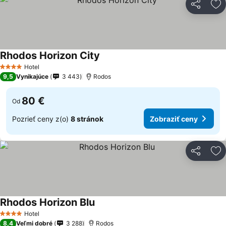
Zdieľať
Pr
Rhodos Horizon City
Hotel
4 Počet hviezdičiek
9,5
Vynikajúce
3 443
Rodos
80 €
Od
Pozrieť ceny z(o)
8 stránok
Zobraziť ceny
Zdieľať
Pr
Rhodos Horizon Blu
Hotel
4 Počet hviezdičiek
8,4
Veľmi dobré
3 288
Rodos