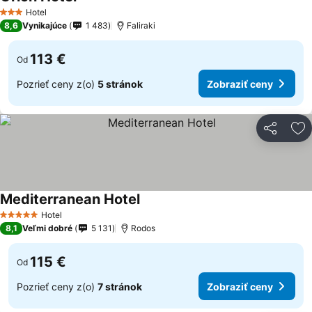
Hotel
3 Počet hviezdičiek
8,6
Vynikajúce
1 483
Faliraki
113 €
Od
Pozrieť ceny z(o)
5 stránok
Zobraziť ceny
Zdieľať
Pr
Mediterranean Hotel
Hotel
5 Počet hviezdičiek
8,1
Veľmi dobré
5 131
Rodos
115 €
Od
Pozrieť ceny z(o)
7 stránok
Zobraziť ceny