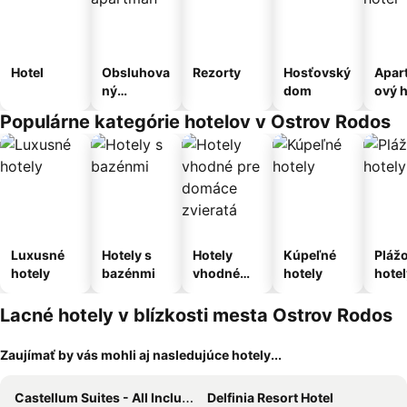
Hotel
Obsluhova
Rezorty
Hosťovský
Apar
ný
dom
ový h
apartmán
Populárne kategórie hotelov v Ostrov Rodos
Luxusné
Hotely s
Hotely
Kúpeľné
Pláž
hotely
bazénmi
vhodné
hotely
hotel
pre
domáce
Lacné hotely v blízkosti mesta Ostrov Rodos
zvieratá
Zaujímať by vás mohli aj nasledujúce hotely...
Castellum Suites - All Inclusive
Delfinia Resort Hotel