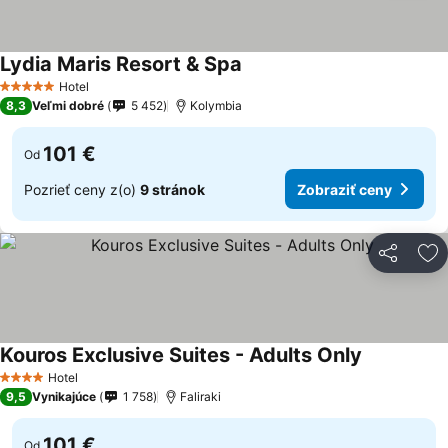
Lydia Maris Resort & Spa
Hotel
5 Počet hviezdičiek
8,3
Veľmi dobré
5 452
Kolymbia
101 €
Od
Pozrieť ceny z(o)
9 stránok
Zobraziť ceny
Zdieľať
Pr
Kouros Exclusive Suites - Adults Only
Hotel
4 Počet hviezdičiek
9,5
Vynikajúce
1 758
Faliraki
101 €
Od