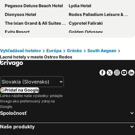
Pegasos Deluxe Beach Hotel
Lydia Hotel
Dionysos Hotel
Rodos Palladium Leisure & Wellness
The Ixian Grand & All Suites - Adults Only Hotel
Cyprotel Faliraki
Evita Resort
Golden Odyssey
Apollo Beach
Olympic Palace Hotel
Filerimos Village Hotel
Lydia Maris Resort & Spa
Vyhľadávač hotelov
Európa
Grécko
South Aegean
Lacné hotely v meste Ostrov Rodos
Tivoli Hotel
Marathon Hotel
Memphis Beach Hotel
Elysium Resort & Spa
Facebook
Twitter
Insta
Yo
Paralos Rodos Lifestyle
Viva Tourismo Resort naturist club
Sun Palace Hotel
Anavadia Hotel-All Inclusive
Pridať na Google
Canvas by Mitsis Petit Palais
Lido Star
Ľahko nájdite naše výsledky: pridajte
trivago ako preferovaný zdroj na
The 12th City Hotel
Maritime
Google.
Atrium Prestige Thalasso Spa Resort & Villas
Olive Garden Hotel
Spoločnosť
Evita Bay Hotel
Valentino Hotel
Naše produkty
Fantasy - All Inclusive
Blue Bay Resort