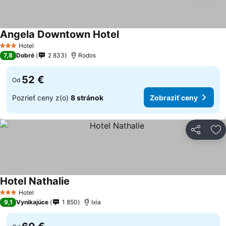
Angela Downtown Hotel
Hotel
3 Počet hviezdičiek
7,8
Dobré
2 833
Rodos
52 €
Od
Pozrieť ceny z(o)
8 stránok
Zobraziť ceny
Zdieľať
Pr
Hotel Nathalie
Hotel
3 Počet hviezdičiek
9,1
Vynikajúce
1 850
Ixia