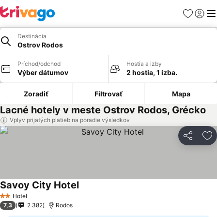
Obľúbené
Prihlási
Me
Destinácia
Ostrov Rodos
Príchod/odchod
Hostia a izby
Výber dátumov
2 hostia, 1 izba.
Zoradiť
Filtrovať
Mapa
Lacné hotely v meste Ostrov Rodos, Grécko
Vplyv prijatých platieb na poradie výsledkov
Zdieľať
Pr
Savoy City Hotel
Hotel
2 Počet hviezdičiek
7,3
2 382
Rodos