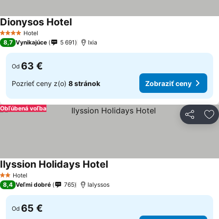
Dionysos Hotel
Hotel
4 Počet hviezdičiek
8,7
Vynikajúce
5 691
Ixia
63 €
Od
Pozrieť ceny z(o)
8 stránok
Zobraziť ceny
Obľúbená voľba
Zdieľať
Pr
Ilyssion Holidays Hotel
Hotel
2 Počet hviezdičiek
8,4
Veľmi dobré
765
Ialyssos
65 €
Od