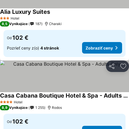
Alia Luxury Suites
Hotel
3 Počet hviezdičiek
8,5
Vynikajúce
187
Charaki
102 €
Od
Pozrieť ceny z(o)
4 stránok
Zobraziť ceny
Zdieľať
Pr
Casa Cabana Boutique Hotel & Spa - Adults Only
Hotel
4 Počet hviezdičiek
8,9
Vynikajúce
1 255
Rodos
102 €
Od