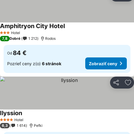
Amphitryon City Hotel
Hotel
3 Počet hviezdičiek
7,8
Dobré
1 212
Rodos
84 €
Od
Pozrieť ceny z(o)
6 stránok
Zobraziť ceny
Zdieľať
Pr
Ilyssion
Hotel
4 Počet hviezdičiek
6,3
1 614
Pefki