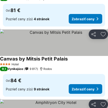
81 €
Od
Pozrieť ceny z(o)
4 stránok
Zobraziť ceny
Zdieľať
Pr
Canvas by Mitsis Petit Palais
Hotel
4 Počet hviezdičiek
9,1
Vynikajúce
9 817
Rodos
84 €
Od
Pozrieť ceny z(o)
9 stránok
Zobraziť ceny
Zdieľať
Pr