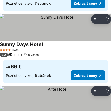
Pozrieť ceny z(o)
7 stránok
Zobraziť ceny
Zdieľať
Pr
Sunny Days Hotel
Hotel
4 Počet hviezdičiek
7,2
1 171
Ialyssos
66 €
Od
Pozrieť ceny z(o)
6 stránok
Zobraziť ceny
Zdieľať
Pr