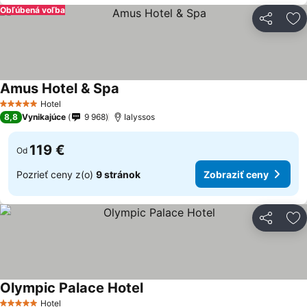
Obľúbená voľba
Zdieľať
Pr
Amus Hotel & Spa
Hotel
5 Počet hviezdičiek
8,8
Vynikajúce
9 968
Ialyssos
119 €
Od
Pozrieť ceny z(o)
9 stránok
Zobraziť ceny
Zdieľať
Pr
Olympic Palace Hotel
Hotel