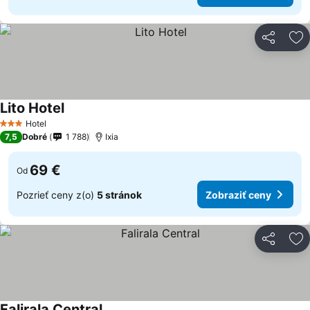
Zdieľať
Pr
Lito Hotel
Hotel
3 Počet hviezdičiek
7,5
Dobré
1 788
Ixia
69 €
Od
Pozrieť ceny z(o)
5 stránok
Zobraziť ceny
Zdieľať
Pr
Falirala Central