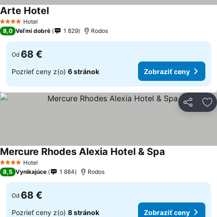
Arte Hotel
Hotel
4 Počet hviezdičiek
8,0
Veľmi dobré
1 829
Rodos
68 €
Od
Pozrieť ceny z(o)
6 stránok
Zobraziť ceny
Zdieľať
Pr
Mercure Rhodes Alexia Hotel & Spa
Hotel
4 Počet hviezdičiek
8,5
Vynikajúce
1 884
Rodos
68 €
Od
Pozrieť ceny z(o)
8 stránok
Zobraziť ceny