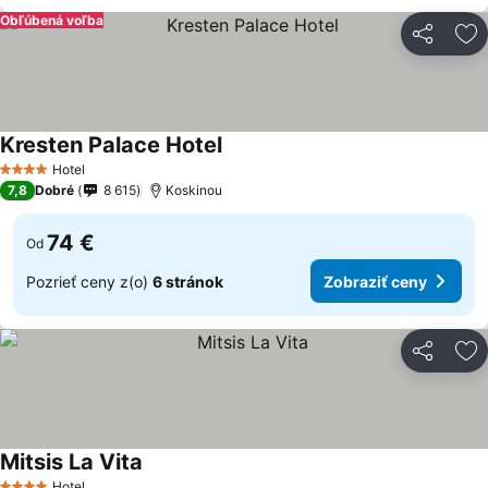
Obľúbená voľba
Zdieľať
Pr
Kresten Palace Hotel
Hotel
4 Počet hviezdičiek
7,8
Dobré
8 615
Koskinou
74 €
Od
Pozrieť ceny z(o)
6 stránok
Zobraziť ceny
Zdieľať
Pr
Mitsis La Vita
Hotel