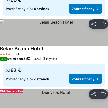
60 €
Od
Pozrieť ceny z(o)
4 stránok
Zobraziť ceny
Zdieľať
Pr
Belair Beach Hotel
Hotel
4 Počet hviezdičiek
8,0
Veľmi dobré
3 426
Ialyssos
62 €
Od
Pozrieť ceny z(o)
7 stránok
Zobraziť ceny
Obľúbená voľba
Zdieľať
Pr