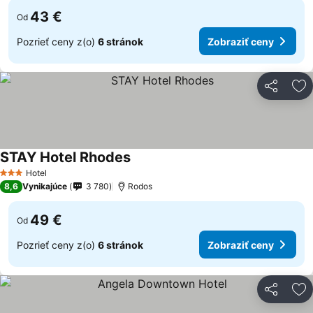
43 €
Od
Pozrieť ceny z(o)
6 stránok
Zobraziť ceny
Zdieľať
Pr
STAY Hotel Rhodes
Hotel
3 Počet hviezdičiek
8,6
Vynikajúce
3 780
Rodos
49 €
Od
Pozrieť ceny z(o)
6 stránok
Zobraziť ceny
Zdieľať
Pr