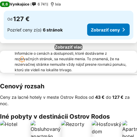
5 Počet hviezdičiek
8,6
Vynikajúce
6 741
Ixia
127 €
Od
Pozrieť ceny z(o)
6 stránok
Zobraziť ceny
Zobraziť viac
Informácie o cenách a dostupnosti, ktoré dostávame z
rezervačných stránok, sa neustále menia. To znamená, že na
rezervačnej stránke nemusíte vždy nájsť presne rovnakú ponuku,
ktorú ste videli na lokalite trivago.
Cenový rozsah
Ceny za lacné hotely v meste Ostrov Rodos od
‎43 €
do
‎127 €
za
noc.
Iné pobyty v destinácii Ostrov Rodos