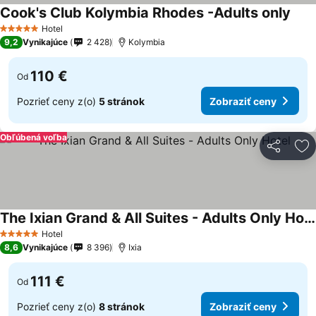
Cook's Club Kolymbia Rhodes -Adults only
Hotel
5 Počet hviezdičiek
9,2
Vynikajúce
2 428
Kolymbia
110 €
Od
Pozrieť ceny z(o)
5 stránok
Zobraziť ceny
Obľúbená voľba
Zdieľať
Pr
The Ixian Grand & All Suites - Adults Only Hotel
Hotel
5 Počet hviezdičiek
8,6
Vynikajúce
8 396
Ixia
111 €
Od
Pozrieť ceny z(o)
8 stránok
Zobraziť ceny