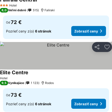
Hotel
3 Počet hviezdičiek
8,0
Veľmi dobré
515
Faliraki
72 €
Od
Pozrieť ceny z(o)
6 stránok
Zobraziť ceny
Zdieľať
Pr
Elite Centre
Hotel
9,5
Vynikajúce
1 123
Rodos
73 €
Od
Pozrieť ceny z(o)
6 stránok
Zobraziť ceny