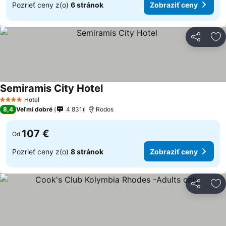
Pozrieť ceny z(o)
6 stránok
Zobraziť ceny
Zdieľať
Pr
Semiramis City Hotel
Hotel
4 Počet hviezdičiek
8,4
Veľmi dobré
4 831
Rodos
107 €
Od
Pozrieť ceny z(o)
8 stránok
Zobraziť ceny
Zdieľať
Pr