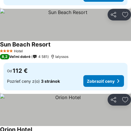
Zdieľať
Pr
Sun Beach Resort
Hotel
4 Počet hviezdičiek
8,2
Veľmi dobré
4 581
Ialyssos
112 €
Od
Pozrieť ceny z(o)
3 stránok
Zobraziť ceny
Zdieľať
Pr
Orion Hotel