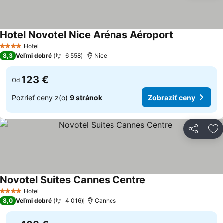
Hotel Novotel Nice Arénas Aéroport
Zobraziť cen
Hotel
4 Počet hviezdičiek
8,3
Veľmi dobré
6 558
Nice
123 €
Od
Pozrieť ceny z(o)
9 stránok
Zobraziť ceny
Zdieľať
Pr
Novotel Suites Cannes Centre
Zobraziť ceny
Hotel
4 Počet hviezdičiek
8,0
Veľmi dobré
4 016
Cannes