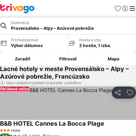
Obľúbené
Prihlási
Me
Destinácia
Provensálsko – Alpy – Azúrové pobrežie
Príchod/odchod
Hostia a izby
Výber dátumov
2 hostia, 1 izba.
Zoradiť
Filtrovať
Mapa
Lacné hotely v meste Provensálsko – Alpy –
Azúrové pobrežie, Francúzsko
Vplyv prijatých platieb na poradie výsledkov
Obľúbená voľba
Zdieľať
Pr
B&B HOTEL Cannes La Bocca Plage
Zobraziť ceny
Hotel
3 Počet hviezdičiek