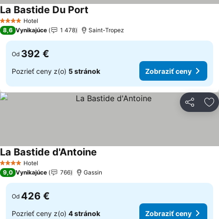
La Bastide Du Port
Zobraziť ceny
Hotel
4 Počet hviezdičiek
8,6
Vynikajúce
1 478
Saint-Tropez
392 €
Od
Pozrieť ceny z(o)
5 stránok
Zobraziť ceny
Zdieľať
Pr
La Bastide d'Antoine
Zobraziť ceny
Hotel
4 Počet hviezdičiek
9,0
Vynikajúce
766
Gassin
426 €
Od
Pozrieť ceny z(o)
4 stránok
Zobraziť ceny