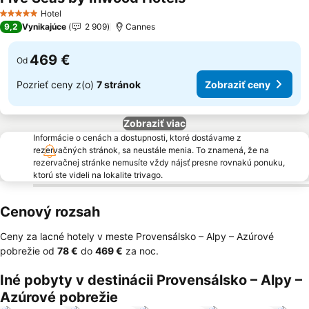
Zobraziť ceny
Hotel
5 Počet hviezdičiek
9,2
Vynikajúce
2 909
Cannes
469 €
Od
Pozrieť ceny z(o)
7 stránok
Zobraziť ceny
Zobraziť viac
Informácie o cenách a dostupnosti, ktoré dostávame z
rezervačných stránok, sa neustále menia. To znamená, že na
rezervačnej stránke nemusíte vždy nájsť presne rovnakú ponuku,
ktorú ste videli na lokalite trivago.
Cenový rozsah
Ceny za lacné hotely v meste Provensálsko – Alpy – Azúrové
pobrežie od
‎78 €
do
‎469 €
za noc.
Iné pobyty v destinácii Provensálsko – Alpy –
Azúrové pobrežie