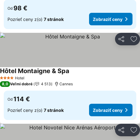
98 €
Od
Pozrieť ceny z(o)
7 stránok
Zobraziť ceny
Zdieľať
Pr
Hôtel Montaigne & Spa
Zobraziť ceny
Hotel
4 Počet hviezdičiek
8,0
Veľmi dobré
4 513
Cannes
114 €
Od
Pozrieť ceny z(o)
7 stránok
Zobraziť ceny
Zdieľať
Pr