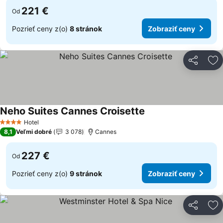
221 €
Od
Pozrieť ceny z(o)
8 stránok
Zobraziť ceny
Zdieľať
Pr
Neho Suites Cannes Croisette
Zobraziť ceny
Hotel
4 Počet hviezdičiek
8,1
Veľmi dobré
3 078
Cannes
227 €
Od
Pozrieť ceny z(o)
9 stránok
Zobraziť ceny
Zdieľať
Pr