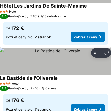
Hôtel Les Jardins De Sainte-Maxime
Zobraziť cen
Hotel
3 Počet hviezdičiek
8,5
Vynikajúce
7 851
Sainte-Maxime
172 €
Od
Pozrieť ceny z(o)
2 stránok
Zobraziť ceny
Zdieľať
Pr
La Bastide de l'Oliveraie
Zobraziť ceny
Hotel
4 Počet hviezdičiek
9,3
Vynikajúce
2 453
Cannes
176 €
Od
Pozrieť ceny z(o)
7 stránok
Zobraziť ceny