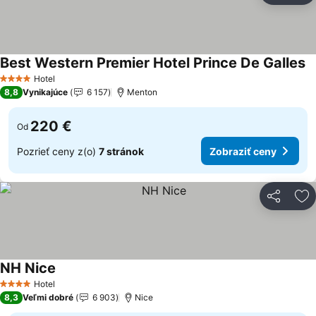
Best Western Premier Hotel Prince De Galles
Z
Hotel
4 Počet hviezdičiek
8,8
Vynikajúce
6 157
Menton
220 €
Od
Pozrieť ceny z(o)
7 stránok
Zobraziť ceny
Zdieľať
Pr
NH Nice
Zobraziť ceny
Hotel
4 Počet hviezdičiek
8,3
Veľmi dobré
6 903
Nice