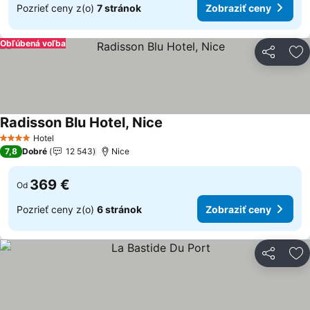
Pozrieť ceny z(o)
7 stránok
Zobraziť ceny
Obľúbená voľba
Zdieľať
Pr
Radisson Blu Hotel, Nice
Zobraziť ceny
Hotel
4 Počet hviezdičiek
7,8
Dobré
12 543
Nice
369 €
Od
Pozrieť ceny z(o)
6 stránok
Zobraziť ceny
Zdieľať
Pr