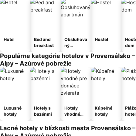
Hotel
Bed and
Obsluhova
Hostel
Hosť
breakfast
ný
dom
apartmán
Populárne kategórie hotelov v Provensálsko –
Alpy – Azúrové pobrežie
Luxusné
Hotely s
Hotely
Kúpeľné
Pláž
hotely
bazénmi
vhodné
hotely
hotel
pre
domáce
Lacné hotely v blízkosti mesta Provensálsko –
zvieratá
Alpy – Azúrové pobrežie