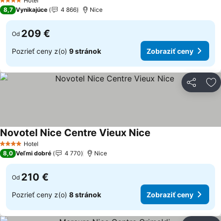
Hotel
4 Počet hviezdičiek
8,7
Vynikajúce
4 866
Nice
209 €
Od
Pozrieť ceny z(o)
9 stránok
Zobraziť ceny
Zdieľať
Pr
Novotel Nice Centre Vieux Nice
Zobraziť ceny
Hotel
4 Počet hviezdičiek
8,0
Veľmi dobré
4 770
Nice
210 €
Od
Pozrieť ceny z(o)
8 stránok
Zobraziť ceny