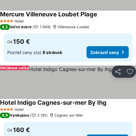
Mercure Villeneuve Loubet Plage
Zobraziť ceny
Hotel
4 Počet hviezdičiek
8,2
Veľmi dobré
1 649
Villeneuve-Loubet
150 €
Od
Pozrieť ceny z(o)
8 stránok
Zobraziť ceny
Obľúbená voľba
Zdieľať
Pr
Hotel Indigo Cagnes-sur-mer By Ihg
Zobraziť cen
Hotel
4 Počet hviezdičiek
8,9
Vynikajúce
2 181
Cagnes-sur-Mer
160 €
Od