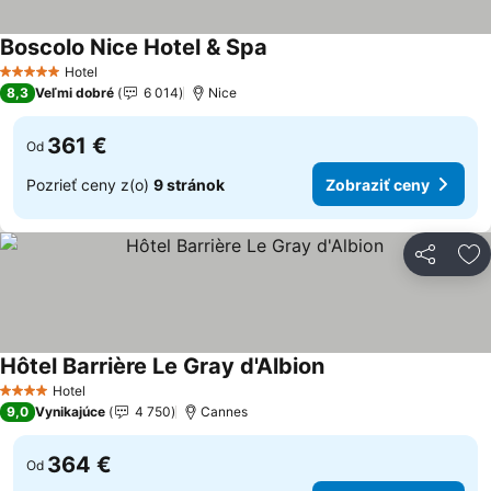
Boscolo Nice Hotel & Spa
Zobraziť ceny
Hotel
5 Počet hviezdičiek
8,3
Veľmi dobré
6 014
Nice
361 €
Od
Pozrieť ceny z(o)
9 stránok
Zobraziť ceny
Zdieľať
Pr
Hôtel Barrière Le Gray d'Albion
Zobraziť ceny
Hotel
4 Počet hviezdičiek
9,0
Vynikajúce
4 750
Cannes
364 €
Od