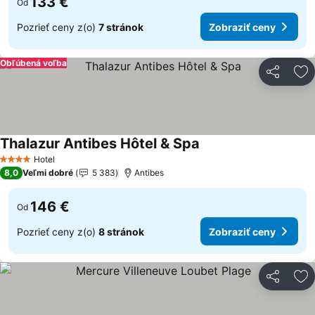
133 €
Od
Pozrieť ceny z(o)
7 stránok
Zobraziť ceny
Obľúbená voľba
Zdieľať
Pr
Thalazur Antibes Hôtel & Spa
Zobraziť ceny
Hotel
4 Počet hviezdičiek
8,0
Veľmi dobré
5 383
Antibes
146 €
Od
Pozrieť ceny z(o)
8 stránok
Zobraziť ceny
Zdieľať
Pr