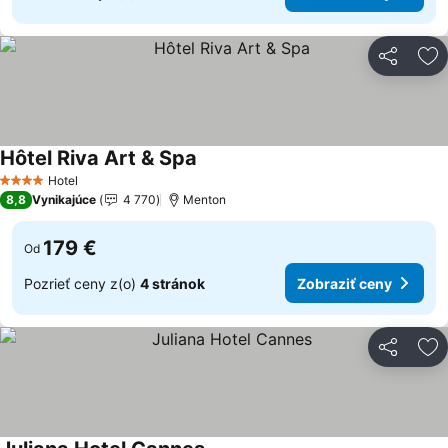
Zdieľať
Pr
Hôtel Riva Art & Spa
Zobraziť ceny
Hotel
4 Počet hviezdičiek
8,8
Vynikajúce
4 770
Menton
179 €
Od
Pozrieť ceny z(o)
4 stránok
Zobraziť ceny
Zdieľať
Pr