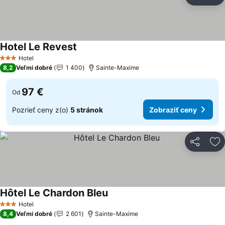
Zdieľať
Pr
Hotel Le Revest
Zobraziť ceny
Hotel
3 Počet hviezdičiek
8,2
Veľmi dobré
1 400
Sainte-Maxime
97 €
Od
Pozrieť ceny z(o)
5 stránok
Zobraziť ceny
Zdieľať
Pr
Hôtel Le Chardon Bleu
Zobraziť ceny
Hotel
3 Počet hviezdičiek
8,4
Veľmi dobré
2 601
Sainte-Maxime