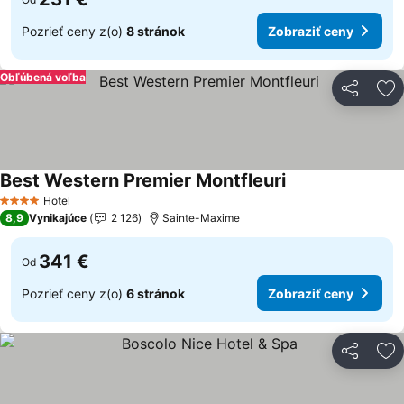
Pozrieť ceny z(o)
8 stránok
Zobraziť ceny
Obľúbená voľba
Zdieľať
Pr
Best Western Premier Montfleuri
Zobraziť ceny
Hotel
4 Počet hviezdičiek
8,9
Vynikajúce
2 126
Sainte-Maxime
341 €
Od
Pozrieť ceny z(o)
6 stránok
Zobraziť ceny
Zdieľať
Pr