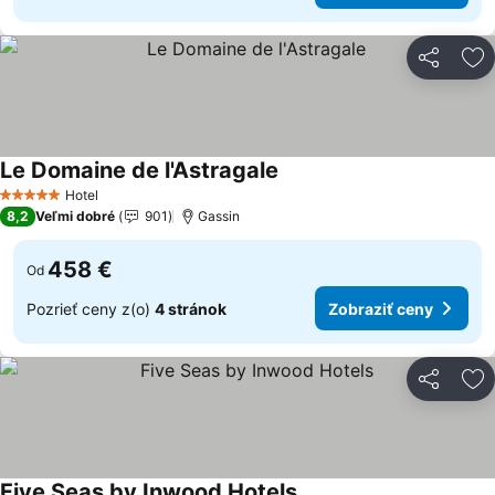
Zdieľať
Pr
Le Domaine de l'Astragale
Zobraziť ceny
Hotel
5 Počet hviezdičiek
8,2
Veľmi dobré
901
Gassin
458 €
Od
Pozrieť ceny z(o)
4 stránok
Zobraziť ceny
Zdieľať
Pr
Five Seas by Inwood Hotels