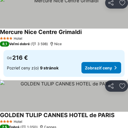
Zdieľať
Pr
Mercure Nice Centre Grimaldi
Zobraziť ceny
Hotel
4 Počet hviezdičiek
8,1
Veľmi dobré
3 598
Nice
216 €
Od
Pozrieť ceny z(o)
9 stránok
Zobraziť ceny
Zdieľať
Pr
GOLDEN TULIP CANNES HOTEL de PARIS
Zobra
Hotel
4 Počet hviezdičiek
7,5
Dobré
1 050
Cannes