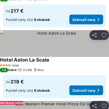
217 €
Od
Pozrieť ceny z(o)
8 stránok
Zobraziť ceny
Zdieľať
Pr
Hotel Aston La Scala
Zobraziť ceny
Hotel
4 Počet hviezdičiek
7,8
Dobré
9 236
Nice
219 €
Od
Pozrieť ceny z(o)
8 stránok
Zobraziť ceny
Obľúbená voľba
Zdieľať
Pr