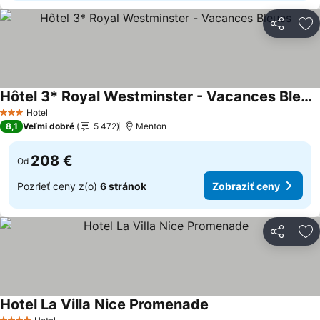
Zdieľať
Pr
Hôtel 3* Royal Westminster - Vacances Bleues
Zobraziť ceny
Hotel
3 Počet hviezdičiek
8,1
Veľmi dobré
5 472
Menton
208 €
Od
Pozrieť ceny z(o)
6 stránok
Zobraziť ceny
Zdieľať
Pr
Hotel La Villa Nice Promenade
Zobraziť ceny