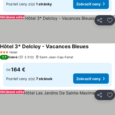
Pozrieť ceny z(o)
1 stránky
Zobraziť ceny
Obľúbená voľba
Zdieľať
Pr
Hôtel 3* Delcloy - Vacances Bleues
Zobraziť cen
Hotel
3 Počet hviezdičiek
7,7
Dobré
3 312
Saint-Jean-Cap-Ferrat
164 €
Od
Pozrieť ceny z(o)
7 stránok
Zobraziť ceny
Obľúbená voľba
Zdieľať
Pr