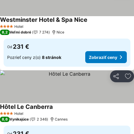
Westminster Hotel & Spa Nice
Zobraziť ceny
Hotel
4 Počet hviezdičiek
8,2
Veľmi dobré
7 274
Nice
231 €
Od
Pozrieť ceny z(o)
8 stránok
Zobraziť ceny
Zdieľať
Pr
Hôtel Le Canberra
Zobraziť ceny
Hotel
4 Počet hviezdičiek
8,6
Vynikajúce
2 346
Cannes
231 €
Od