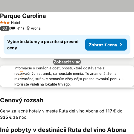
Parque Carolina
Hotel
3 Počet hviezdičiek
6,1
411
Arona
Vyberte dátumy a pozrite si presné
Zobraziť ceny
ceny
Zobraziť viac
Informácie o cenách a dostupnosti, ktoré dostávame z
rezervačných stránok, sa neustále menia. To znamená, že na
rezervačnej stránke nemusíte vždy nájsť presne rovnakú ponuku,
ktorú ste videli na lokalite trivago.
Cenový rozsah
Ceny za lacné hotely v meste Ruta del vino Abona od
‎117 €
do
‎335 €
za noc.
Iné pobyty v destinácii Ruta del vino Abona