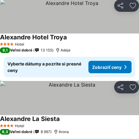
Zdieľať
Pr
Alexandre Hotel Troya
Hotel
4 Počet hviezdičiek
8,1
Veľmi dobré
13 155
Adeje
Vyberte dátumy a pozrite si presné
Zobraziť ceny
ceny
Zdieľať
Pr
Alexandre La Siesta
Hotel
4 Počet hviezdičiek
8,3
Veľmi dobré
8 997
Arona