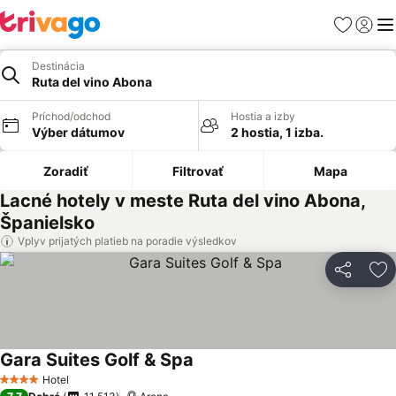
Obľúbené
Prihlási
Me
Destinácia
Ruta del vino Abona
Príchod/odchod
Hostia a izby
Výber dátumov
2 hostia, 1 izba.
Zoradiť
Filtrovať
Mapa
Lacné hotely v meste Ruta del vino Abona,
Španielsko
Vplyv prijatých platieb na poradie výsledkov
Zdieľať
Pr
Gara Suites Golf & Spa
Hotel
4 Počet hviezdičiek