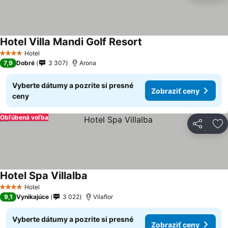
Hotel Villa Mandi Golf Resort
Hotel
4 Počet hviezdičiek
7,9
Dobré
3 307
Arona
Vyberte dátumy a pozrite si presné
Zobraziť ceny
ceny
Obľúbená voľba
Zdieľať
Pr
Hotel Spa Villalba
Hotel
4 Počet hviezdičiek
9,1
Vynikajúce
3 022
Vilaflor
Vyberte dátumy a pozrite si presné
Zobraziť ceny