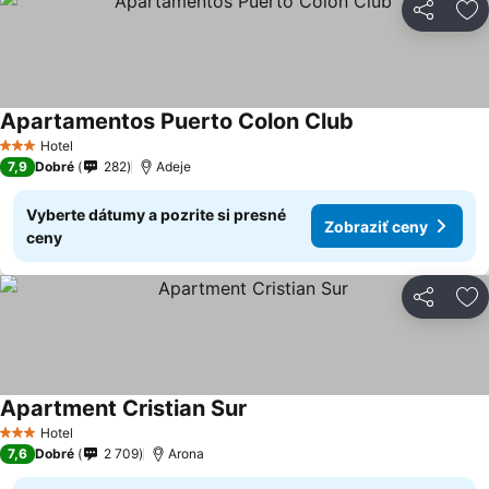
Zdieľať
Pr
Apartamentos Puerto Colon Club
Hotel
3 Počet hviezdičiek
7,9
Dobré
282
Adeje
Vyberte dátumy a pozrite si presné
Zobraziť ceny
ceny
Zdieľať
Pr
Apartment Cristian Sur
Hotel
3 Počet hviezdičiek
7,6
Dobré
2 709
Arona