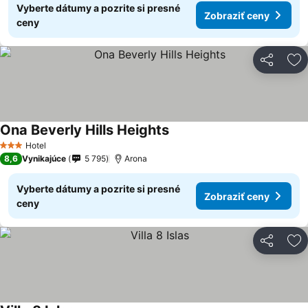
Vyberte dátumy a pozrite si presné
Zobraziť ceny
ceny
Zdieľať
Pr
Ona Beverly Hills Heights
Hotel
3 Počet hviezdičiek
8,6
Vynikajúce
5 795
Arona
Vyberte dátumy a pozrite si presné
Zobraziť ceny
ceny
Zdieľať
Pr