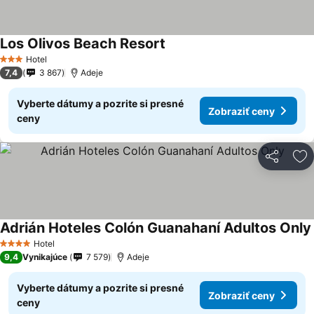
Los Olivos Beach Resort
Hotel
3 Počet hviezdičiek
7,4
3 867
Adeje
Vyberte dátumy a pozrite si presné
Zobraziť ceny
ceny
Zdieľať
Pr
Adrián Hoteles Colón Guanahaní Adultos Only
Hotel
4 Počet hviezdičiek
9,4
Vynikajúce
7 579
Adeje
Vyberte dátumy a pozrite si presné
Zobraziť ceny
ceny