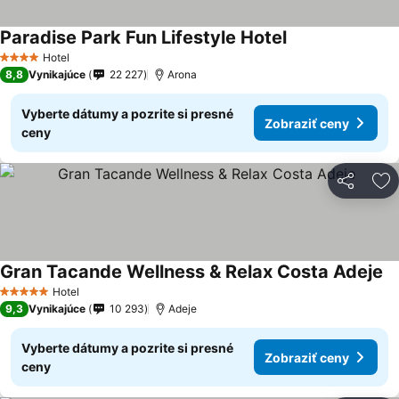
Paradise Park Fun Lifestyle Hotel
Hotel
4 Počet hviezdičiek
8,8
Vynikajúce
22 227
Arona
Vyberte dátumy a pozrite si presné
Zobraziť ceny
ceny
Zdieľať
Pr
Gran Tacande Wellness & Relax Costa Adeje
Hotel
5 Počet hviezdičiek
9,3
Vynikajúce
10 293
Adeje
Vyberte dátumy a pozrite si presné
Zobraziť ceny
ceny