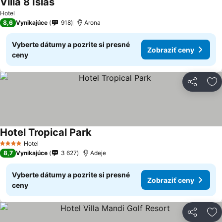
Villa 8 Islas
Hotel
8,6
Vynikajúce
918
Arona
Vyberte dátumy a pozrite si presné
Zobraziť ceny
ceny
Zdieľať
Pr
Hotel Tropical Park
Hotel
4 Počet hviezdičiek
8,7
Vynikajúce
3 627
Adeje
Vyberte dátumy a pozrite si presné
Zobraziť ceny
ceny
Zdieľať
Pr