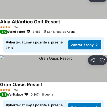
Alua Atlántico Golf Resort
Hotel
4 Počet hviezdičiek
8,0
Veľmi dobré
13 653
San Miguel de Abona
Vyberte dátumy a pozrite si presné
Zobraziť ceny
ceny
Zdieľať
Pr
Gran Oasis Resort
Hotel
4 Počet hviezdičiek
8,8
Vynikajúce
10 207
Arona
Vyberte dátumy a pozrite si presné