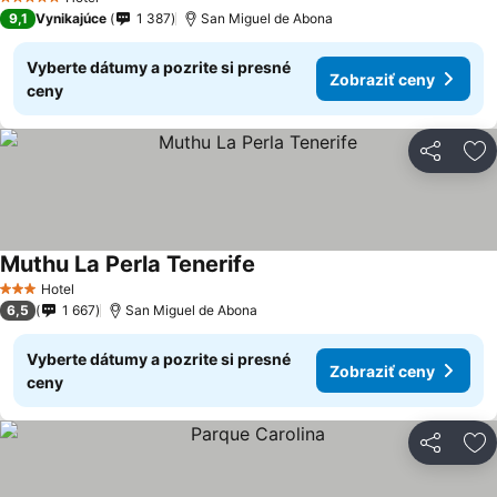
5 Počet hviezdičiek
9,1
Vynikajúce
1 387
San Miguel de Abona
Vyberte dátumy a pozrite si presné
Zobraziť ceny
ceny
Zdieľať
Pr
Muthu La Perla Tenerife
Hotel
3 Počet hviezdičiek
6,5
1 667
San Miguel de Abona
Vyberte dátumy a pozrite si presné
Zobraziť ceny
ceny
Zdieľať
Pr