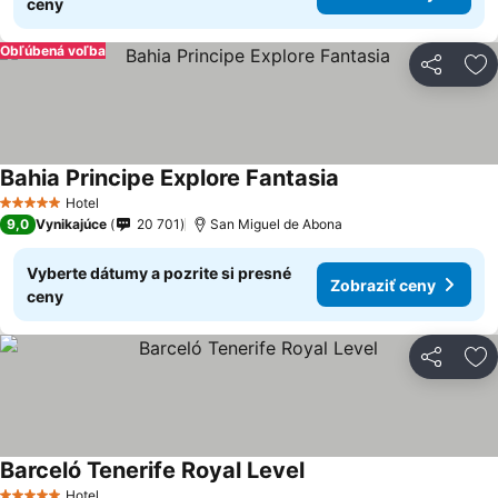
ceny
Obľúbená voľba
Zdieľať
Pr
Bahia Principe Explore Fantasia
Hotel
5 Počet hviezdičiek
9,0
Vynikajúce
20 701
San Miguel de Abona
Vyberte dátumy a pozrite si presné
Zobraziť ceny
ceny
Zdieľať
Pr
Barceló Tenerife Royal Level
Hotel