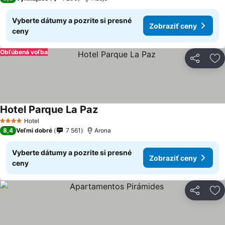
Vyberte dátumy a pozrite si presné
Zobraziť ceny
ceny
Obľúbená voľba
Zdieľať
Pr
Hotel Parque La Paz
Hotel
4 Počet hviezdičiek
8,4
Veľmi dobré
7 561
Arona
Vyberte dátumy a pozrite si presné
Zobraziť ceny
ceny
Zdieľať
Pr