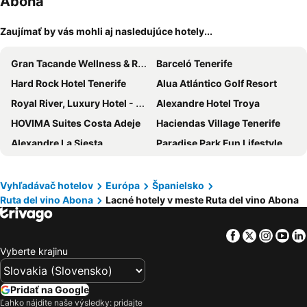
Abona
Zaujímať by vás mohli aj nasledujúce hotely...
Gran Tacande Wellness & Relax Costa Adeje
Barceló Tenerife
Hard Rock Hotel Tenerife
Alua Atlántico Golf Resort
Royal River, Luxury Hotel - Adults Only
Alexandre Hotel Troya
HOVIMA Suites Costa Adeje
Haciendas Village Tenerife
Alexandre La Siesta
Paradise Park Fun Lifestyle Hotel
Hotel Riu Buenavista
Gran Oasis Resort
Tivoli La Caleta Tenerife Resort
H10 Atlantic Sunset Horizons Collection
Vyhľadávač hotelov
Európa
Španielsko
Ruta del vino Abona
Lacné hotely v meste Ruta del vino Abona
Villa 8 Islas
Gara Suites Golf & Spa
Finca Vista Bonita
Los Olivos Beach Resort
Facebook
Twitter
Insta
Yo
Hotel Tropical Park
Bahia Principe Explore Fantasia
Vyberte krajinu
GF Isabel
Hotel Parque La Paz
Parque Carolina
Yucca Park Aparthotel
Pridať na Google
Royal Hideaway Corales Villas
Coral Ocean View
Ľahko nájdite naše výsledky: pridajte