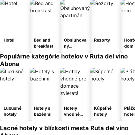
Hotel
Bed and
Obsluhova
Rezorty
Hosť
breakfast
ný
dom
apartmán
Populárne kategórie hotelov v Ruta del vino
Abona
Luxusné
Hotely s
Hotely
Kúpeľné
Pláž
hotely
bazénmi
vhodné
hotely
hotel
pre
domáce
Lacné hotely v blízkosti mesta Ruta del vino
zvieratá