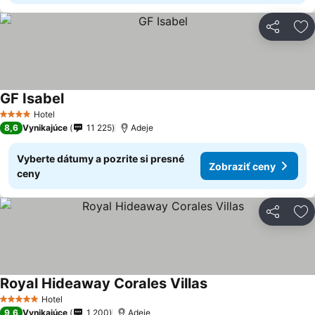
Zdieľať
Pr
GF Isabel
Hotel
4 Počet hviezdičiek
8,6
Vynikajúce
11 225
Adeje
Vyberte dátumy a pozrite si presné
Zobraziť ceny
ceny
Zdieľať
Pr
Royal Hideaway Corales Villas
Hotel
5 Počet hviezdičiek
9,6
Vynikajúce
1 200
Adeje