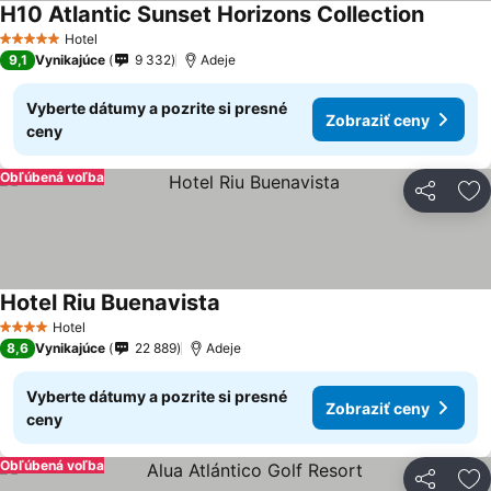
H10 Atlantic Sunset Horizons Collection
Hotel
5 Počet hviezdičiek
9,1
Vynikajúce
9 332
Adeje
Vyberte dátumy a pozrite si presné
Zobraziť ceny
ceny
Obľúbená voľba
Zdieľať
Pr
Hotel Riu Buenavista
Hotel
4 Počet hviezdičiek
8,6
Vynikajúce
22 889
Adeje
Vyberte dátumy a pozrite si presné
Zobraziť ceny
ceny
Obľúbená voľba
Zdieľať
Pr