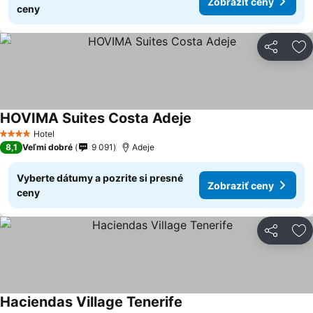
Zobraziť ceny
ceny
Zdieľať
Pr
HOVIMA Suites Costa Adeje
Hotel
4 Počet hviezdičiek
8,1
Veľmi dobré
9 091
Adeje
Vyberte dátumy a pozrite si presné
Zobraziť ceny
ceny
Zdieľať
Pr
Haciendas Village Tenerife