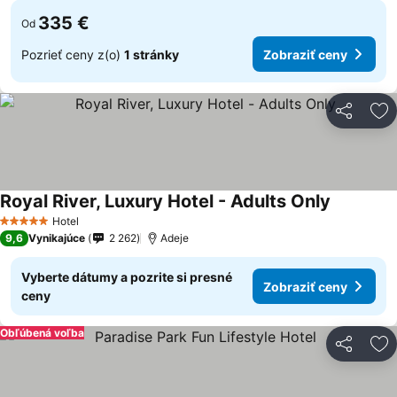
335 €
Od
Pozrieť ceny z(o)
1 stránky
Zobraziť ceny
Zdieľať
Pr
Royal River, Luxury Hotel - Adults Only
Hotel
5 Počet hviezdičiek
9,6
Vynikajúce
2 262
Adeje
Vyberte dátumy a pozrite si presné
Zobraziť ceny
ceny
Obľúbená voľba
Zdieľať
Pr