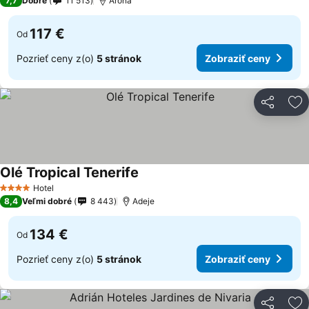
7,7
Dobré
11 513
Arona
117 €
Od
Pozrieť ceny z(o)
5 stránok
Zobraziť ceny
Zdieľať
Pr
Olé Tropical Tenerife
Hotel
4 Počet hviezdičiek
8,4
Veľmi dobré
8 443
Adeje
134 €
Od
Pozrieť ceny z(o)
5 stránok
Zobraziť ceny