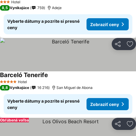
Hotel
3 Počet hviezdičiek
8,5
Vynikajúce
759
Adeje
Vyberte dátumy a pozrite si presné
Zobraziť ceny
ceny
Zdieľať
Pr
Barceló Tenerife
Hotel
5 Počet hviezdičiek
8,8
Vynikajúce
16 216
San Miguel de Abona
Vyberte dátumy a pozrite si presné
Zobraziť ceny
ceny
Obľúbená voľba
Zdieľať
Pr