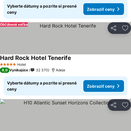
Vyberte dátumy a pozrite si presné
Zobraziť ceny
ceny
Obľúbená voľba
Zdieľať
Pr
Hard Rock Hotel Tenerife
Hotel
5 Počet hviezdičiek
9,0
Vynikajúce
32 370
Adeje
Vyberte dátumy a pozrite si presné
Zobraziť ceny
ceny
Zdieľať
Pr