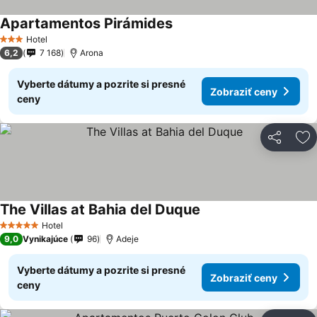
Apartamentos Pirámides
Hotel
3 Počet hviezdičiek
6,2
7 168
Arona
Vyberte dátumy a pozrite si presné
Zobraziť ceny
ceny
Zdieľať
Pr
The Villas at Bahia del Duque
Hotel
5 Počet hviezdičiek
9,0
Vynikajúce
96
Adeje
Vyberte dátumy a pozrite si presné
Zobraziť ceny
ceny