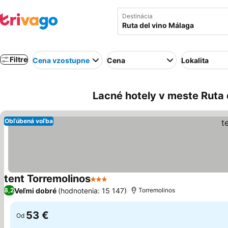
Destinácia
Filtre
Cena vzostupne
Cena
Lokalita
Lacné hotely v meste Ruta 
Obľúbená voľba
tent Torremolinos
3 Počet hviezdičiek
Zobraziť ceny
Veľmi dobré
(hodnotenia: 15 147)
8,2
Torremolinos
53 €
Od