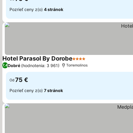
Pozrieť ceny z(o)
4 stránok
Hotel Parasol By Dorobe
4 Počet hviezdičiek
Zobraziť ceny
Dobré
(hodnotenia: 3 961)
7,4
Torremolinos
75 €
Od
Pozrieť ceny z(o)
7 stránok