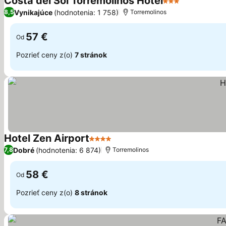
Costa del Sol Torremolinos Hotel
3 Počet hviezdič
Zobraziť ce
Vynikajúce
(hodnotenia: 1 758)
8,5
Torremolinos
57 €
Od
Pozrieť ceny z(o)
7 stránok
Hotel Zen Airport
4 Počet hviezdičiek
Zobraziť ceny
Dobré
(hodnotenia: 6 874)
7,8
Torremolinos
58 €
Od
Pozrieť ceny z(o)
8 stránok