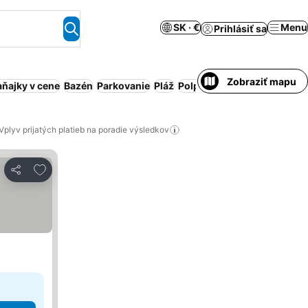
SK · €
Menu
Prihlásiť sa
Zobraziť mapu
aňajky v cene
Bazén
Parkovanie
Pláž
Polpenzia
Obsluhovaný ap
Vplyv prijatých platieb na poradie výsledkov
Pridať do obľúbených
Zdieľať