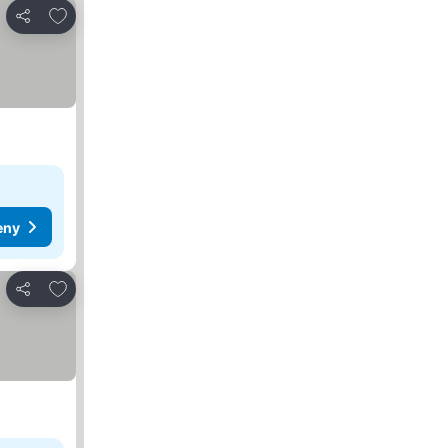
Pridať do obľúbených
Zdieľať
eny
Pridať do obľúbených
Zdieľať