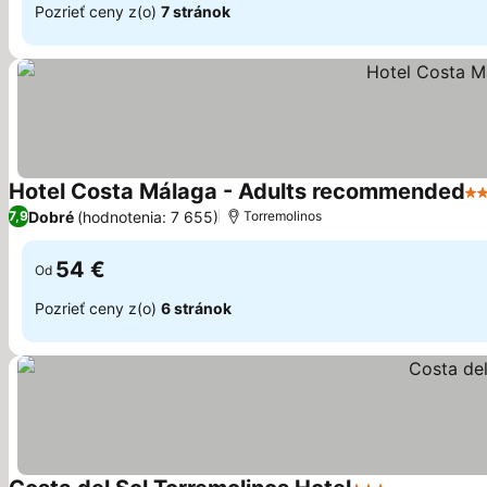
Pozrieť ceny z(o)
7 stránok
Hotel Costa Málaga - Adults recommended
4 
Dobré
(hodnotenia: 7 655)
7,9
Torremolinos
54 €
Od
Pozrieť ceny z(o)
6 stránok