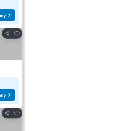
eny
Pridať do obľúbených
Zdieľať
eny
Pridať do obľúbených
Zdieľať