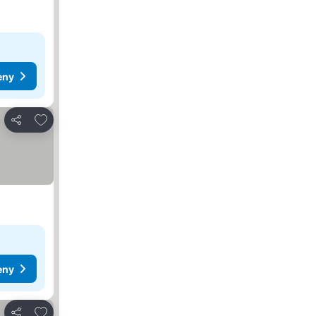
eny
Pridať do obľúbených
Zdieľať
eny
Pridať do obľúbených