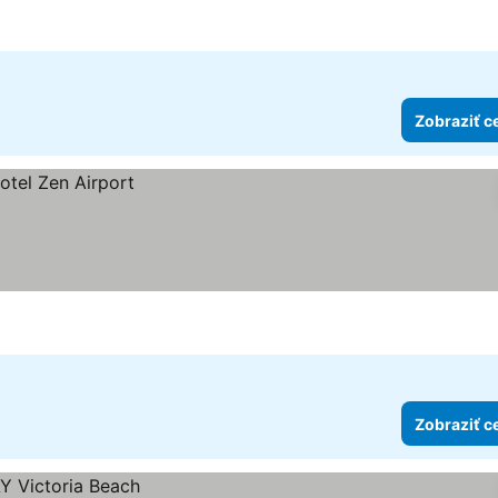
iek
ny
Zobraziť c
Zobraziť c