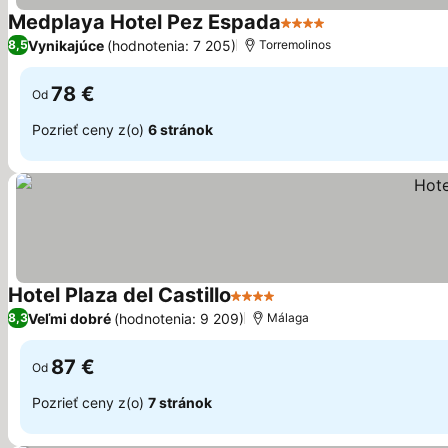
Medplaya Hotel Pez Espada
4 Počet hviezdičiek
Zobraziť ceny
Vynikajúce
(hodnotenia: 7 205)
8,5
Torremolinos
78 €
Od
Pozrieť ceny z(o)
6 stránok
Hotel Plaza del Castillo
4 Počet hviezdičiek
Zobraziť ceny
Veľmi dobré
(hodnotenia: 9 209)
8,3
Málaga
87 €
Od
Pozrieť ceny z(o)
7 stránok