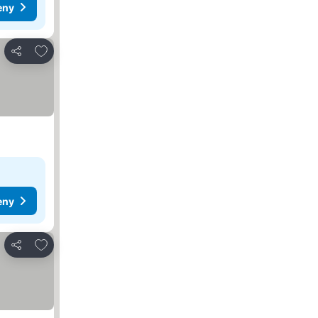
eny
Pridať do obľúbených
Zdieľať
eny
Pridať do obľúbených
Zdieľať