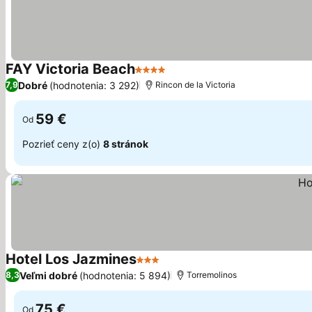
FAY Victoria Beach
4 Počet hviezdičiek
Zobraziť ceny
Dobré
(hodnotenia: 3 292)
7,9
Rincon de la Victoria
59 €
Od
Pozrieť ceny z(o)
8 stránok
Hotel Los Jazmines
3 Počet hviezdičiek
Zobraziť ceny
Veľmi dobré
(hodnotenia: 5 894)
8,3
Torremolinos
75 €
Od