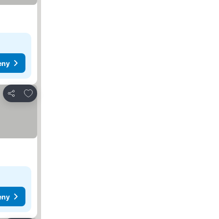
eny
Pridať do obľúbených
Zdieľať
eny