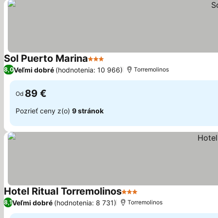
Sol Puerto Marina
3 Počet hviezdičiek
Zobraziť ceny
Veľmi dobré
(hodnotenia: 10 966)
8,0
Torremolinos
89 €
Od
Pozrieť ceny z(o)
9 stránok
Hotel Ritual Torremolinos
3 Počet hviezdičiek
Zobraziť ceny
Veľmi dobré
(hodnotenia: 8 731)
8,1
Torremolinos