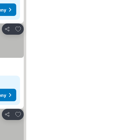
eny
Pridať do obľúbených
Zdieľať
eny
Pridať do obľúbených
Zdieľať