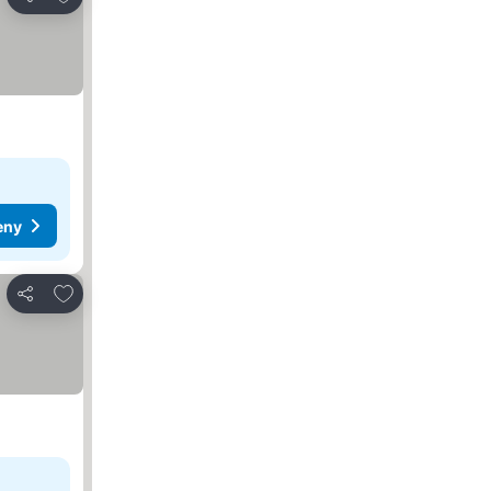
Zdieľať
eny
Pridať do obľúbených
Zdieľať