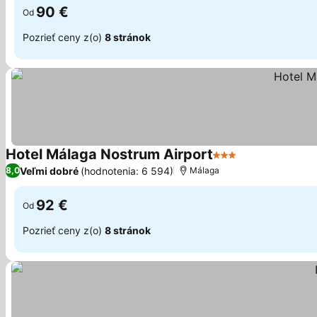
90 €
Od
Pozrieť ceny z(o)
8 stránok
Hotel Málaga Nostrum Airport
3 Počet hviezdičie
Zobraziť ceny
Veľmi dobré
(hodnotenia: 6 594)
8,0
Málaga
92 €
Od
Pozrieť ceny z(o)
8 stránok