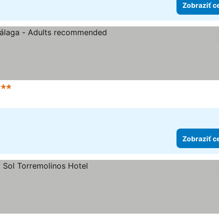
Zobraziť c
Počet hviezdičiek
Zobraziť ceny
Zobraziť c