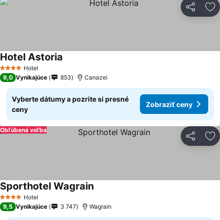
Zdieľať
Pr
Hotel Astoria
Zobraziť ceny
Hotel
4 Počet hviezdičiek
9,0
Vynikajúce
853
Canazei
Vyberte dátumy a pozrite si presné
Zobraziť ceny
ceny
Obľúbená voľba
Zdieľať
Pr
Sporthotel Wagrain
Zobraziť ceny
Hotel
4 Počet hviezdičiek
9,5
Vynikajúce
3 747
Wagrain