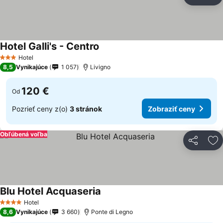
Zdieľať
Pr
Hotel Galli's - Centro
Zobraziť ceny
Hotel
3 Počet hviezdičiek
8,5
Vynikajúce
1 057
Livigno
120 €
Od
Pozrieť ceny z(o)
3 stránok
Zobraziť ceny
Obľúbená voľba
Zdieľať
Pr
Blu Hotel Acquaseria
Zobraziť ceny
Hotel
4 Počet hviezdičiek
8,6
Vynikajúce
3 660
Ponte di Legno