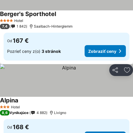
Berger's Sporthotel
Zobraziť ceny
Hotel
4 Počet hviezdičiek
7,4
1 842
Saalbach-Hinterglemm
167 €
Od
Pozrieť ceny z(o)
3 stránok
Zobraziť ceny
Zdieľať
Pr
Alpina
Zobraziť ceny
Hotel
3 Počet hviezdičiek
8,6
Vynikajúce
4 882
Livigno
168 €
Od