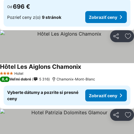
696 €
Od
Pozrieť ceny z(o)
9 stránok
Zobraziť ceny
Zdieľať
Pr
Hôtel Les Aiglons Chamonix
Zobraziť ceny
Hotel
4 Počet hviezdičiek
8,4
Veľmi dobré
5 316
Chamonix-Mont-Blanc
Vyberte dátumy a pozrite si presné
Zobraziť ceny
ceny
Zdieľať
Pr