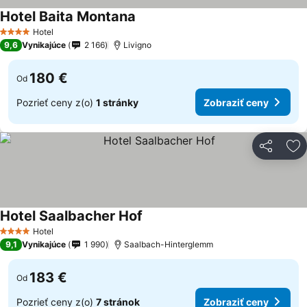
Hotel Baita Montana
Zobraziť ceny
Hotel
4 Počet hviezdičiek
9,6
Vynikajúce
2 166
Livigno
180 €
Od
Pozrieť ceny z(o)
1 stránky
Zobraziť ceny
Zdieľať
Pr
Hotel Saalbacher Hof
Zobraziť ceny
Hotel
4 Počet hviezdičiek
9,1
Vynikajúce
1 990
Saalbach-Hinterglemm
183 €
Od
Pozrieť ceny z(o)
7 stránok
Zobraziť ceny