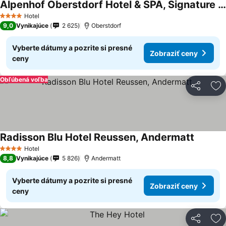
Alpenhof Oberstdorf Hotel & SPA, Signature Collection by BW
Zobraziť ceny
Hotel
4 Počet hviezdičiek
9,0
Vynikajúce
2 625
Oberstdorf
Vyberte dátumy a pozrite si presné
Zobraziť ceny
ceny
Obľúbená voľba
Zdieľať
Pr
Radisson Blu Hotel Reussen, Andermatt
Zobrazi
Hotel
4 Počet hviezdičiek
8,8
Vynikajúce
5 826
Andermatt
Vyberte dátumy a pozrite si presné
Zobraziť ceny
ceny
Zdieľať
Pr