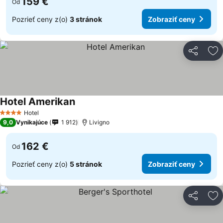
159 €
Od
Pozrieť ceny z(o)
3 stránok
Zobraziť ceny
Zdieľať
Pr
Hotel Amerikan
Zobraziť ceny
Hotel
4 Počet hviezdičiek
9,0
Vynikajúce
1 912
Livigno
162 €
Od
Pozrieť ceny z(o)
5 stránok
Zobraziť ceny
Zdieľať
Pr