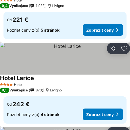
Hotel
4 Počet hviezdičiek
9,4
Vynikajúce
1 922
Livigno
221 €
Od
Pozrieť ceny z(o)
5 stránok
Zobraziť ceny
Zdieľať
Pr
Hotel Larice
Zobraziť ceny
Hotel
4 Počet hviezdičiek
9,5
Vynikajúce
873
Livigno
242 €
Od
Pozrieť ceny z(o)
4 stránok
Zobraziť ceny