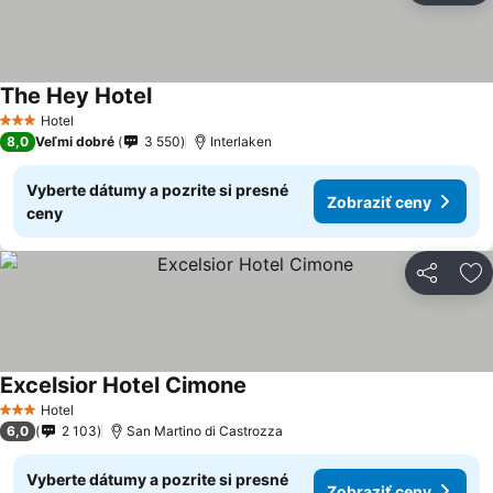
The Hey Hotel
Zobraziť ceny
Hotel
3 Počet hviezdičiek
8,0
Veľmi dobré
3 550
Interlaken
Vyberte dátumy a pozrite si presné
Zobraziť ceny
ceny
Zdieľať
Pr
Excelsior Hotel Cimone
Zobraziť ceny
Hotel
3 Počet hviezdičiek
6,0
2 103
San Martino di Castrozza
Vyberte dátumy a pozrite si presné
Zobraziť ceny