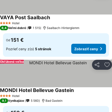
VAYA Post Saalbach
Zobraziť ceny
Hotel
4 Počet hviezdičiek
8,4
Veľmi dobré
1 515
Saalbach-Hinterglemm
151 €
Od
Pozrieť ceny z(o)
5 stránok
Zobraziť ceny
Obľúbená voľba
Zdieľať
Pr
MONDI Hotel Bellevue Gastein
Zobraziť ceny
Hotel
4 Počet hviezdičiek
9,1
Vynikajúce
5 560
Bad Gastein