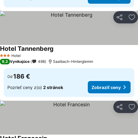
Zdieľať
Pr
Hotel Tannenberg
Zobraziť ceny
Hotel
3 Počet hviezdičiek
9,2
Vynikajúce
498
Saalbach-Hinterglemm
186 €
Od
Pozrieť ceny z(o)
2 stránok
Zobraziť ceny
Zdieľať
Pr