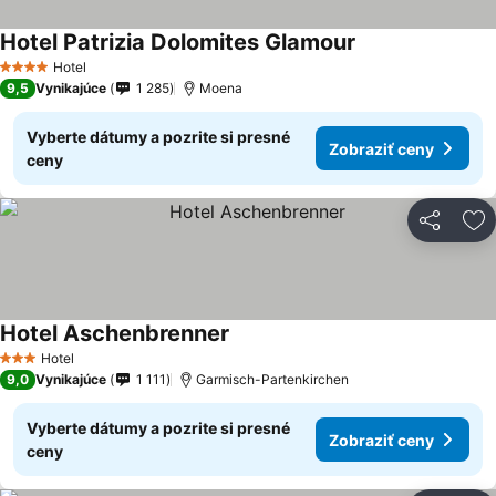
Hotel Patrizia Dolomites Glamour
Zobraziť ceny
Hotel
4 Počet hviezdičiek
9,5
Vynikajúce
1 285
Moena
Vyberte dátumy a pozrite si presné
Zobraziť ceny
ceny
Zdieľať
Pr
Hotel Aschenbrenner
Zobraziť ceny
Hotel
3 Počet hviezdičiek
9,0
Vynikajúce
1 111
Garmisch-Partenkirchen
Vyberte dátumy a pozrite si presné
Zobraziť ceny
ceny