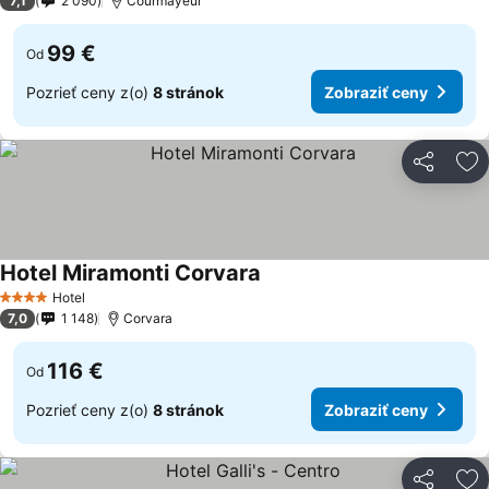
7,1
2 090
Courmayeur
99 €
Od
Pozrieť ceny z(o)
8 stránok
Zobraziť ceny
Zdieľať
Pr
Hotel Miramonti Corvara
Zobraziť ceny
Hotel
4 Počet hviezdičiek
7,0
1 148
Corvara
116 €
Od
Pozrieť ceny z(o)
8 stránok
Zobraziť ceny