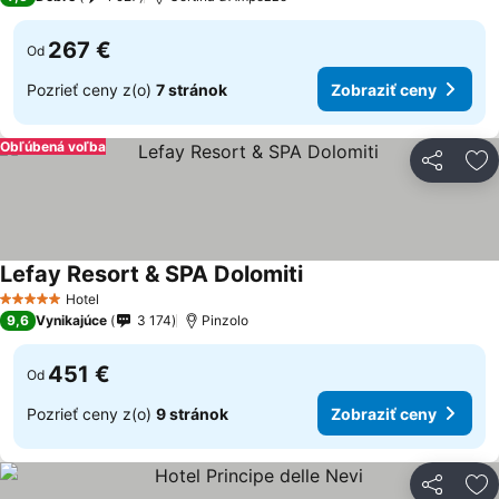
267 €
Od
Pozrieť ceny z(o)
7 stránok
Zobraziť ceny
Obľúbená voľba
Zdieľať
Pr
Lefay Resort & SPA Dolomiti
Zobraziť ceny
Hotel
5 Počet hviezdičiek
9,6
Vynikajúce
3 174
Pinzolo
451 €
Od
Pozrieť ceny z(o)
9 stránok
Zobraziť ceny
Zdieľať
Pr