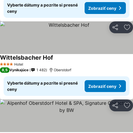
Vyberte dátumy a pozrite si presné
Zobraziť ceny
ceny
Zdieľať
Pr
Wittelsbacher Hof
Zobraziť ceny
Hotel
4 Počet hviezdičiek
8,5
Vynikajúce
1 482
Oberstdorf
Vyberte dátumy a pozrite si presné
Zobraziť ceny
ceny
Zdieľať
Pr