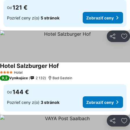
121 €
Od
Pozrieť ceny z(o)
5 stránok
Zobraziť ceny
Zdieľať
Pr
Hotel Salzburger Hof
Zobraziť ceny
Hotel
4 Počet hviezdičiek
9,2
Vynikajúce
2 132
Bad Gastein
144 €
Od
Pozrieť ceny z(o)
3 stránok
Zobraziť ceny
Zdieľať
Pr