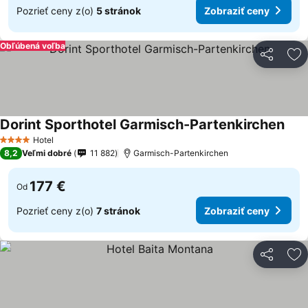
Pozrieť ceny z(o)
5 stránok
Zobraziť ceny
Obľúbená voľba
Zdieľať
Pr
Dorint Sporthotel Garmisch-Partenkirchen
Zobr
Hotel
4 Počet hviezdičiek
8,2
Veľmi dobré
11 882
Garmisch-Partenkirchen
177 €
Od
Pozrieť ceny z(o)
7 stránok
Zobraziť ceny
Zdieľať
Pr