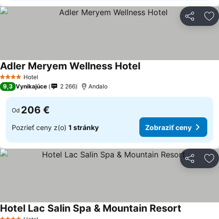
Zdieľať
Pr
Adler Meryem Wellness Hotel
Zobraziť ceny
Hotel
4 Počet hviezdičiek
9,3
Vynikajúce
2 266
Andalo
206 €
Od
Pozrieť ceny z(o)
1 stránky
Zobraziť ceny
Zdieľať
Pr
Hotel Lac Salin Spa & Mountain Resort
Zobraziť 