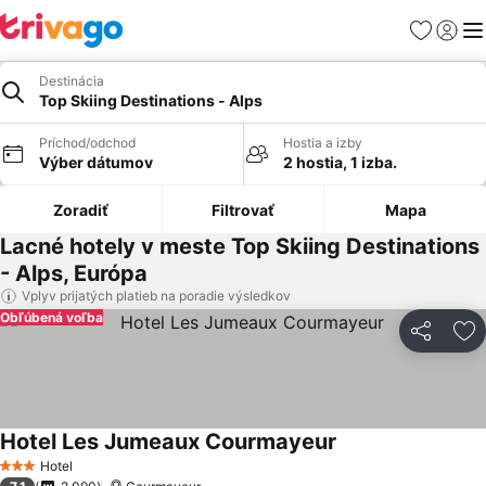
Obľúbené
Prihlási
Me
Destinácia
Top Skiing Destinations - Alps
Príchod/odchod
Hostia a izby
Výber dátumov
2 hostia, 1 izba.
Zoradiť
Filtrovať
Mapa
Lacné hotely v meste Top Skiing Destinations
- Alps, Európa
Vplyv prijatých platieb na poradie výsledkov
Obľúbená voľba
Zdieľať
Pr
Hotel Les Jumeaux Courmayeur
Zobraziť ceny
Hotel
3 Počet hviezdičiek