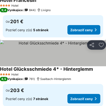
Hotel Francesin
Zobraziť ceny
Hotel
4 Počet hviezdičiek
9,4
Vynikajúce
844
Livigno
201 €
Od
Pozrieť ceny z(o)
5 stránok
Zobraziť ceny
Zdieľať
Pr
Hotel Glücksschmiede 4* - Hinterglemm
Zobraz
Hotel
4 Počet hviezdičiek
8,5
Vynikajúce
761
Saalbach-Hinterglemm
203 €
Od
Pozrieť ceny z(o)
7 stránok
Zobraziť ceny