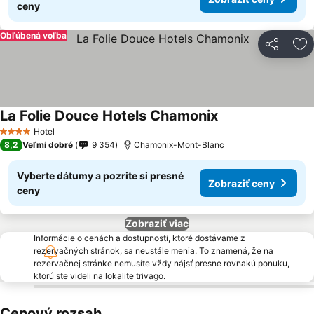
ceny
Obľúbená voľba
Zdieľať
Pr
La Folie Douce Hotels Chamonix
Zobraziť ceny
Hotel
4 Počet hviezdičiek
8,2
Veľmi dobré
9 354
Chamonix-Mont-Blanc
Vyberte dátumy a pozrite si presné
Zobraziť ceny
ceny
Zobraziť viac
Informácie o cenách a dostupnosti, ktoré dostávame z
rezervačných stránok, sa neustále menia. To znamená, že na
rezervačnej stránke nemusíte vždy nájsť presne rovnakú ponuku,
ktorú ste videli na lokalite trivago.
Cenový rozsah