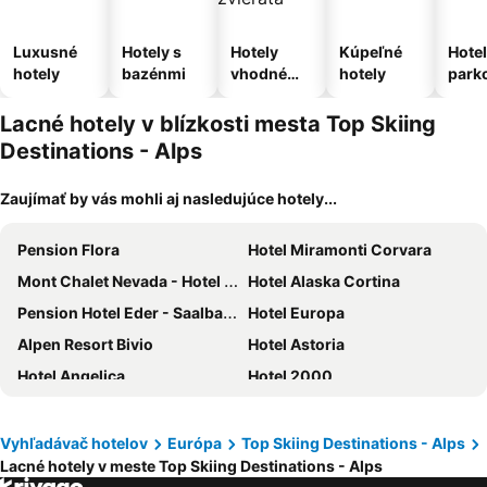
Luxusné
Hotely s
Hotely
Kúpeľné
Hotel
hotely
bazénmi
vhodné
hotely
park
pre
m
domáce
Lacné hotely v blízkosti mesta Top Skiing
zvieratá
Destinations - Alps
Zaujímať by vás mohli aj nasledujúce hotely...
Pension Flora
Hotel Miramonti Corvara
Mont Chalet Nevada - Hotel & Spa
Hotel Alaska Cortina
Pension Hotel Eder - Saalbach
Hotel Europa
Alpen Resort Bivio
Hotel Astoria
Hotel Angelica
Hotel 2000
The Comodo Bad Gastein, a Member of Design Hotels
Hotel Livigno
MONDI Hotel Bellevue Gastein
Hotel Bucaneve
Vyhľadávač hotelov
Európa
Top Skiing Destinations - Alps
Lacné hotely v meste Top Skiing Destinations - Alps
Alpina
Hotel Mirage