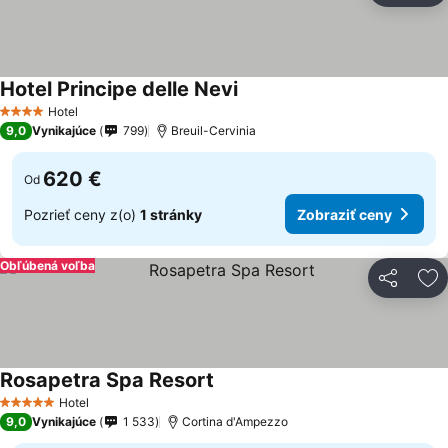
Hotel Principe delle Nevi
Zobraziť ceny
Hotel
4 Počet hviezdičiek
9,0
Vynikajúce
799
Breuil-Cervinia
620 €
Od
Pozrieť ceny z(o)
1 stránky
Zobraziť ceny
Obľúbená voľba
Zdieľať
Pr
Rosapetra Spa Resort
Zobraziť ceny
Hotel
5 Počet hviezdičiek
9,0
Vynikajúce
1 533
Cortina d'Ampezzo