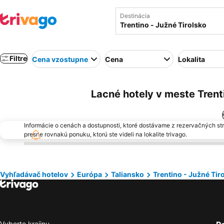
Destinácia
Filtre
Cena vzostupne
Cena
Lokalita
Lacné hotely v meste Trenti
Informácie o cenách a dostupnosti, ktoré dostávame z rezervačných st
presne rovnakú ponuku, ktorú ste videli na lokalite trivago.
Vyhľadávač hotelov
Európa
Taliansko
Trentino - Južné Tir
Vyberte krajinu