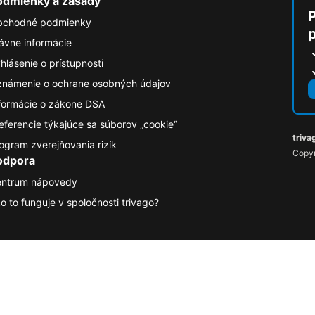
odmienky a zásady
P
bchodné podmienky
ávne informácie
hlásenie o prístupnosti
námenie o ochrane osobných údajov
formácie o zákone DSA
eferencie týkajúce sa súborov „cookie“
triva
ogram zverejňovania rizík
Copyr
odpora
ntrum nápovedy
o to funguje v spoločnosti trivago?