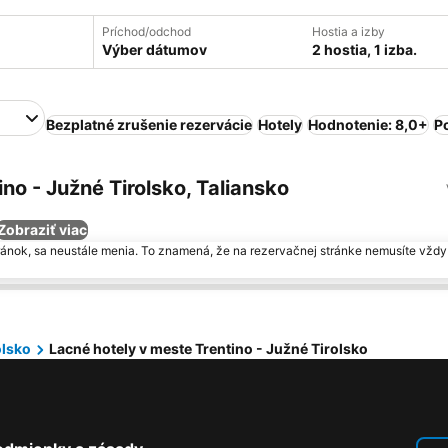
Príchod/odchod
Hostia a izby
Výber dátumov
2 hostia, 1 izba.
Bezplatné zrušenie rezervácie
Hotely
Hodnotenie: 8,0+
P
no - Južné Tirolsko, Taliansko
Zobraziť viac
ránok, sa neustále menia. To znamená, že na rezervačnej stránke nemusíte vždy 
olsko
Lacné hotely v meste Trentino - Južné Tirolsko