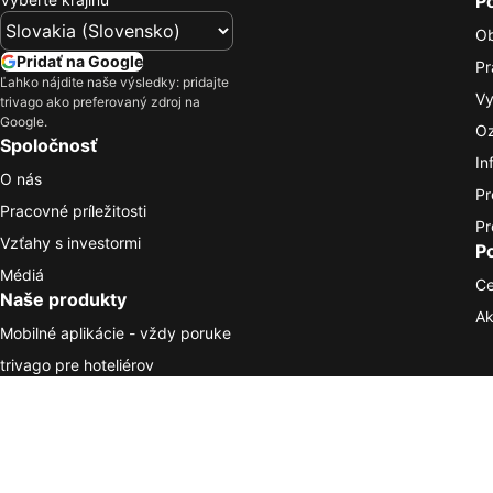
P
O
Pridať na Google
Pr
Ľahko nájdite naše výsledky: pridajte
Vy
trivago ako preferovaný zdroj na
Google.
Oz
Spoločnosť
In
O nás
Pr
Pracovné príležitosti
Pr
Vzťahy s investormi
P
Médiá
Ce
Naše produkty
Ak
Mobilné aplikácie - vždy poruke
trivago pre hoteliérov