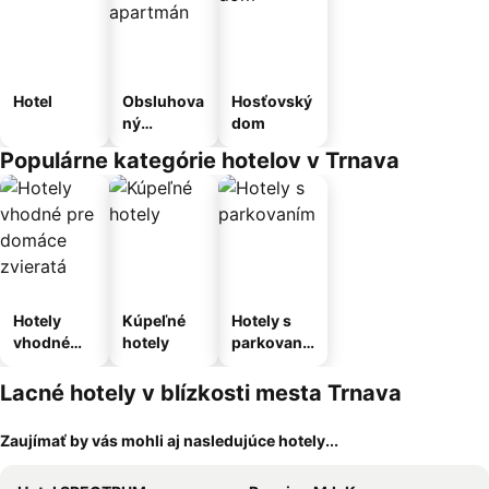
Hotel
Obsluhova
Hosťovský
ný
dom
apartmán
Populárne kategórie hotelov v Trnava
Hotely
Kúpeľné
Hotely s
vhodné
hotely
parkovaní
pre
m
domáce
Lacné hotely v blízkosti mesta Trnava
zvieratá
Zaujímať by vás mohli aj nasledujúce hotely...