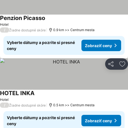
Penzion Picasso
Zobraziť ceny
Hotel
/
0.9 km >> Centrum mesta
Žiadne dostupné skóre
Vyberte dátumy a pozrite si presné
Zobraziť ceny
ceny
Zdieľať
Pr
HOTEL INKA
Zobraziť ceny
Hotel
/
0.5 km >> Centrum mesta
Žiadne dostupné skóre
Vyberte dátumy a pozrite si presné
Zobraziť ceny
ceny