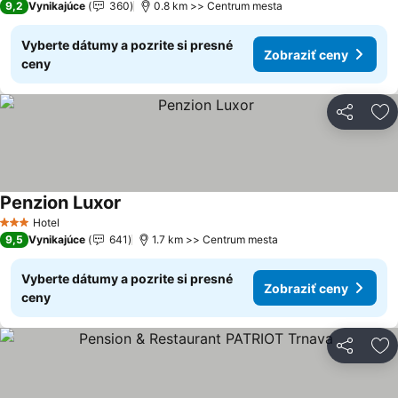
9,2
Vynikajúce
360
0.8 km >> Centrum mesta
Vyberte dátumy a pozrite si presné
Zobraziť ceny
ceny
Zdieľať
Pr
Penzion Luxor
Zobraziť ceny
Hotel
3 Počet hviezdičiek
9,5
Vynikajúce
641
1.7 km >> Centrum mesta
Vyberte dátumy a pozrite si presné
Zobraziť ceny
ceny
Zdieľať
Pr