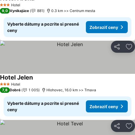
Zobraziť ceny
Hotel
3 Počet hviezdičiek
9,0
Vynikajúce
881
0.3 km >> Centrum mesta
Vyberte dátumy a pozrite si presné
Zobraziť ceny
ceny
Zdieľať
Pr
Hotel Jelen
Zobraziť ceny
Hotel
3 Počet hviezdičiek
7,8
Dobré
1 005
Hlohovec, 16.0 km >> Trnava
Vyberte dátumy a pozrite si presné
Zobraziť ceny
ceny
Zdieľať
Pr