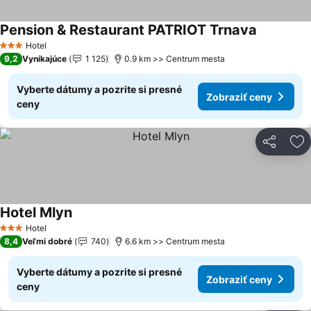
Pension & Restaurant PATRIOT Trnava
Zobraziť 
Hotel
3 Počet hviezdičiek
9,2
Vynikajúce
1 125
0.9 km >> Centrum mesta
Vyberte dátumy a pozrite si presné
Zobraziť ceny
ceny
Zdieľať
Pr
Hotel Mlyn
Zobraziť ceny
Hotel
3 Počet hviezdičiek
8,4
Veľmi dobré
740
6.6 km >> Centrum mesta
Vyberte dátumy a pozrite si presné
Zobraziť ceny
ceny