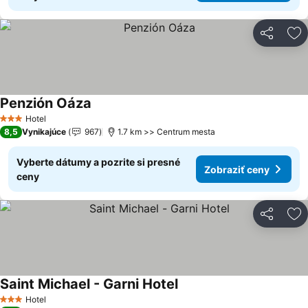
Zdieľať
Pr
Penzión Oáza
Zobraziť ceny
Hotel
3 Počet hviezdičiek
8,5
Vynikajúce
967
1.7 km >> Centrum mesta
Vyberte dátumy a pozrite si presné
Zobraziť ceny
ceny
Zdieľať
Pr
Saint Michael - Garni Hotel
Zobraziť ceny
Hotel
3 Počet hviezdičiek