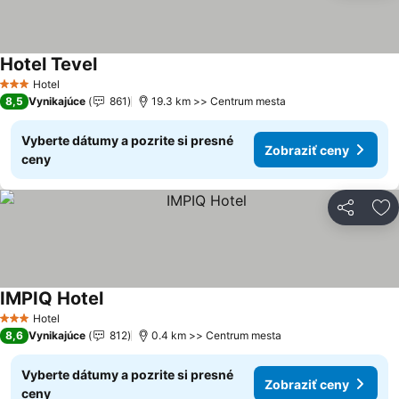
Hotel Tevel
Zobraziť ceny
Hotel
3 Počet hviezdičiek
8,5
Vynikajúce
861
19.3 km >> Centrum mesta
Vyberte dátumy a pozrite si presné
Zobraziť ceny
ceny
Zdieľať
Pr
IMPIQ Hotel
Zobraziť ceny
Hotel
3 Počet hviezdičiek
8,6
Vynikajúce
812
0.4 km >> Centrum mesta
Vyberte dátumy a pozrite si presné
Zobraziť ceny
ceny