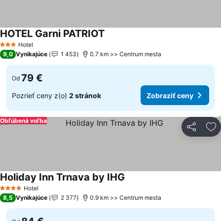
HOTEL Garni PATRIOT
Zobraziť ceny
Hotel
3 Počet hviezdičiek
9,0
Vynikajúce
1 453
0.7 km >> Centrum mesta
79 €
Od
Pozrieť ceny z(o)
2 stránok
Zobraziť ceny
Obľúbená voľba
Zdieľať
Pr
Holiday Inn Trnava by IHG
Zobraziť ceny
Hotel
4 Počet hviezdičiek
8,5
Vynikajúce
2 377
0.9 km >> Centrum mesta