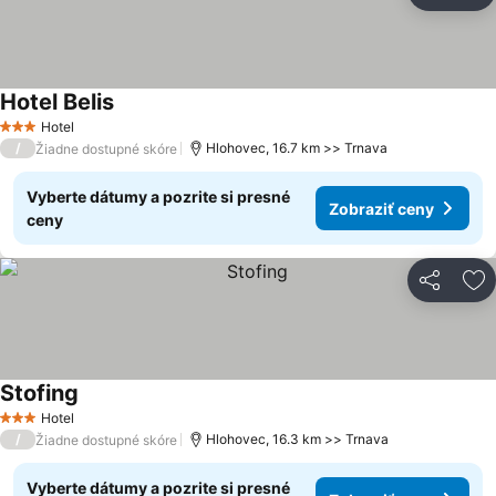
Pr
Hotel Belis
Zobraziť ceny
Hotel
3 Počet hviezdičiek
/
Hlohovec, 16.7 km >> Trnava
Žiadne dostupné skóre
Vyberte dátumy a pozrite si presné
Zobraziť ceny
ceny
Zdieľať
Pr
Stofing
Zobraziť ceny
Hotel
3 Počet hviezdičiek
/
Hlohovec, 16.3 km >> Trnava
Žiadne dostupné skóre
Vyberte dátumy a pozrite si presné