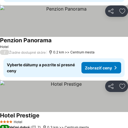
Zdieľať
Pr
Penzion Panorama
Zobraziť ceny
Hotel
/
0.2 km >> Centrum mesta
Žiadne dostupné skóre
Vyberte dátumy a pozrite si presné
Zobraziť ceny
ceny
Zdieľať
Pr
Hotel Prestige
Zobraziť ceny
Hotel
4 Počet hviezdičiek
8,3
Veľmi dobré
7
0.3 km >> Centrum mesta