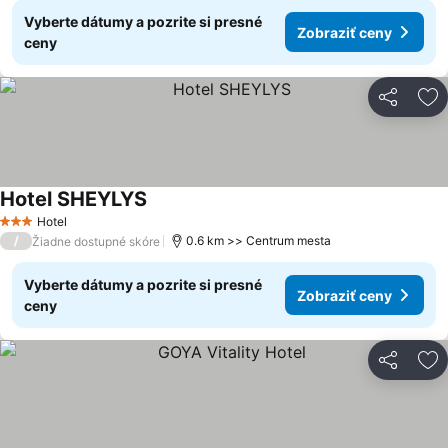
Vyberte dátumy a pozrite si presné
Zobraziť ceny
ceny
Zdieľať
Pr
Hotel SHEYLYS
Zobraziť ceny
Hotel
3 Počet hviezdičiek
/
0.6 km >> Centrum mesta
Žiadne dostupné skóre
Vyberte dátumy a pozrite si presné
Zobraziť ceny
ceny
Zdieľať
Pr