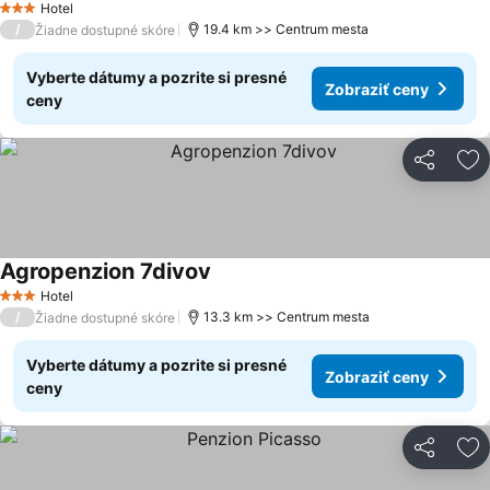
Hotel
3 Počet hviezdičiek
/
19.4 km >> Centrum mesta
Žiadne dostupné skóre
Vyberte dátumy a pozrite si presné
Zobraziť ceny
ceny
Zdieľať
Pr
Agropenzion 7divov
Zobraziť ceny
Hotel
3 Počet hviezdičiek
/
13.3 km >> Centrum mesta
Žiadne dostupné skóre
Vyberte dátumy a pozrite si presné
Zobraziť ceny
ceny
Zdieľať
Pr