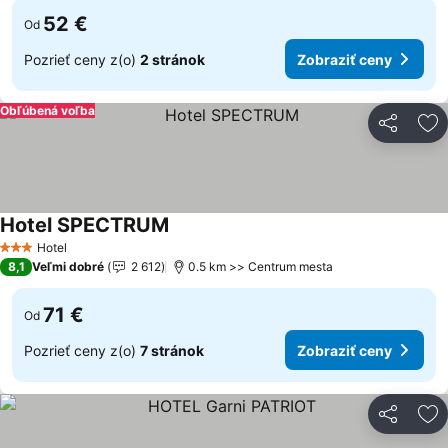
52 €
Od
Pozrieť ceny z(o)
2 stránok
Zobraziť ceny
Obľúbená voľba
Zdieľať
Pr
Hotel SPECTRUM
Zobraziť ceny
Hotel
3 Počet hviezdičiek
8,1
Veľmi dobré
2 612
0.5 km >> Centrum mesta
71 €
Od
Pozrieť ceny z(o)
7 stránok
Zobraziť ceny
Zdieľať
Pr