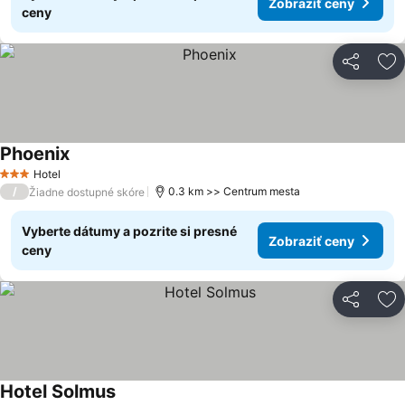
Zobraziť ceny
ceny
Zdieľať
Pr
Phoenix
Zobraziť ceny
Hotel
3 Počet hviezdičiek
/
0.3 km >> Centrum mesta
Žiadne dostupné skóre
Vyberte dátumy a pozrite si presné
Zobraziť ceny
ceny
Zdieľať
Pr
Hotel Solmus
Zobraziť ceny