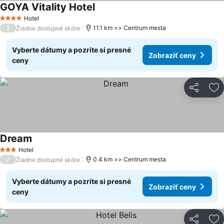
GOYA Vitality Hotel
Zobraziť ceny
Hotel
4 Počet hviezdičiek
/
11.1 km >> Centrum mesta
Žiadne dostupné skóre
Vyberte dátumy a pozrite si presné
Zobraziť ceny
ceny
Zdieľať
Pr
Dream
Zobraziť ceny
Hotel
3 Počet hviezdičiek
/
0.4 km >> Centrum mesta
Žiadne dostupné skóre
Vyberte dátumy a pozrite si presné
Zobraziť ceny
ceny
Zdieľať