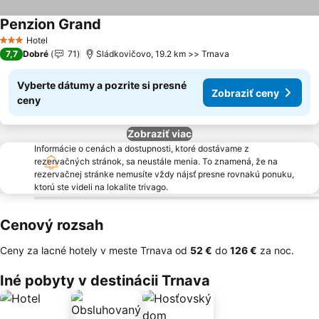
Penzion Grand
Zobraziť ceny
Hotel
3 Počet hviezdičiek
7,7
Dobré
71
Sládkovičovo, 19.2 km >> Trnava
Vyberte dátumy a pozrite si presné
Zobraziť ceny
ceny
Zobraziť viac
Informácie o cenách a dostupnosti, ktoré dostávame z
rezervačných stránok, sa neustále menia. To znamená, že na
rezervačnej stránke nemusíte vždy nájsť presne rovnakú ponuku,
ktorú ste videli na lokalite trivago.
Cenový rozsah
Ceny za lacné hotely v meste Trnava od
‎52 €
do
‎126 €
za noc.
Iné pobyty v destinácii Trnava