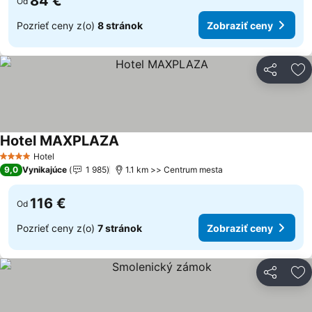
84 €
Od
Pozrieť ceny z(o)
8 stránok
Zobraziť ceny
Zdieľať
Pr
Hotel MAXPLAZA
Zobraziť ceny
Hotel
4 Počet hviezdičiek
9,0
Vynikajúce
1 985
1.1 km >> Centrum mesta
116 €
Od
Pozrieť ceny z(o)
7 stránok
Zobraziť ceny
Zdieľať
Pr