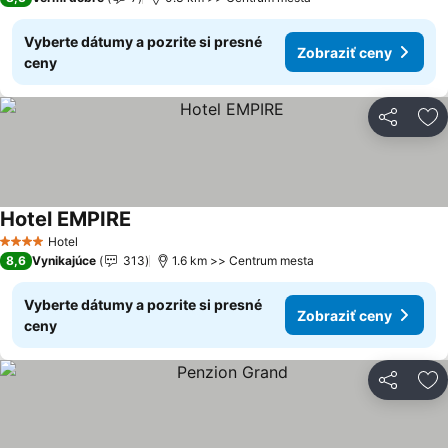
Vyberte dátumy a pozrite si presné
Zobraziť ceny
ceny
Zdieľať
Pr
Hotel EMPIRE
Zobraziť ceny
Hotel
4 Počet hviezdičiek
8,6
Vynikajúce
313
1.6 km >> Centrum mesta
Vyberte dátumy a pozrite si presné
Zobraziť ceny
ceny
Zdieľať
Pr