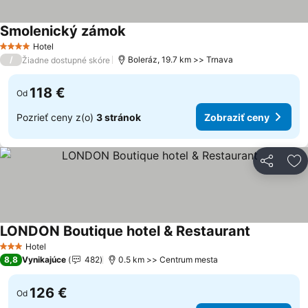
Smolenický zámok
Zobraziť ceny
Hotel
4 Počet hviezdičiek
/
Boleráz, 19.7 km >> Trnava
Žiadne dostupné skóre
118 €
Od
Pozrieť ceny z(o)
3 stránok
Zobraziť ceny
Zdieľať
Pr
LONDON Boutique hotel & Restaurant
Zobraziť c
Hotel
3 Počet hviezdičiek
8,8
Vynikajúce
482
0.5 km >> Centrum mesta
126 €
Od