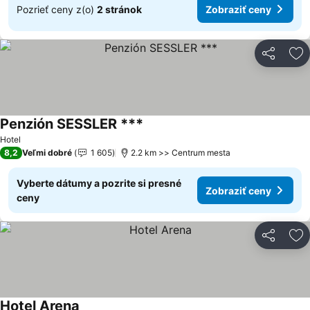
Pozrieť ceny z(o)
2 stránok
Zobraziť ceny
Zdieľať
Pr
Penzión SESSLER ***
Zobraziť ceny
Hotel
8,2
Veľmi dobré
1 605
2.2 km >> Centrum mesta
Vyberte dátumy a pozrite si presné
Zobraziť ceny
ceny
Zdieľať
Pr
Hotel Arena