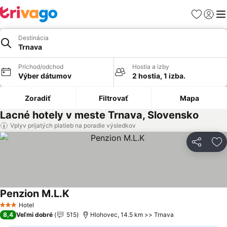
Obľúbené
Prihlási
Me
Destinácia
Trnava
Príchod/odchod
Hostia a izby
Výber dátumov
2 hostia, 1 izba.
Zoradiť
Filtrovať
Mapa
Lacné hotely v meste Trnava, Slovensko
Vplyv prijatých platieb na poradie výsledkov
Zdieľať
Pr
Penzion M.L.K
Zobraziť ceny
Hotel
3 Počet hviezdičiek
8,4
Veľmi dobré
515
Hlohovec, 14.5 km >> Trnava