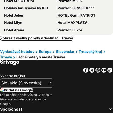
Hotel SPECTRUM
Penzion M.L.K
Holiday Inn Trnava by IHG
Penzión SESSLER ***
Hotel Jelen
HOTEL Garni PATRIOT
Hotel Mlyn
Hotel MAXPLAZA
Hotel Arena
Penzion Luxor
Penzión Oáza
Saint Michael - Garni Hotel
Zobraziť všetky pobyty v destinácii Trnava
Pension & Restaurant PATRIOT Trnava
Hotel Tevel
Vyhľadávač hotelov
Európa
Slovensko
Trnavský kraj
IMPIQ Hotel
LONDON Boutique hotel & Restaurant
Trnava
Lacné hotely v meste Trnava
Hotel Barbakan
Smolenický zámok
Hotel SHEYLYS
Penzion Rosenthal
Facebook
Twitter
Insta
Yo
Hotel EMPIRE
GOYA Vitality Hotel
Vyberte krajinu
Hotel Prestige
Dream
Phoenix
Hotel Solmus
Pridať na Google
Ľahko nájdite naše výsledky: pridajte
Penzion Picasso
HOTEL INKA
trivago ako preferovaný zdroj na
Penzion Panorama
Agropenzion 7divov
Google.
Spoločnosť
Stofing
Hotel Belis