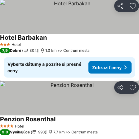
Zdieľať
Pr
Hotel Barbakan
Zobraziť ceny
Hotel
3 Počet hviezdičiek
7,9
Dobré
304
1.0 km >> Centrum mesta
Vyberte dátumy a pozrite si presné
Zobraziť ceny
ceny
Zdieľať
Pr
Penzion Rosenthal
Zobraziť ceny
Hotel
4 Počet hviezdičiek
9,0
Vynikajúce
993
7.7 km >> Centrum mesta