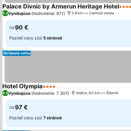
Palace Divnic by Armerun Heritage Hotel
4 Poč
Vynikajúce
(hodnotenia: 871)
9,2
0.8 km >> Centrum mesta
90 €
Od
Pozrieť ceny z(o)
5 stránok
Obľúbená voľba
Hotel Olympia
4 Počet hviezdičiek
Zobraziť ceny
Vynikajúce
(hodnotenia: 7 307)
8,5
Vodice, 9.0 km >> Šibenik
97 €
Od
Pozrieť ceny z(o)
7 stránok