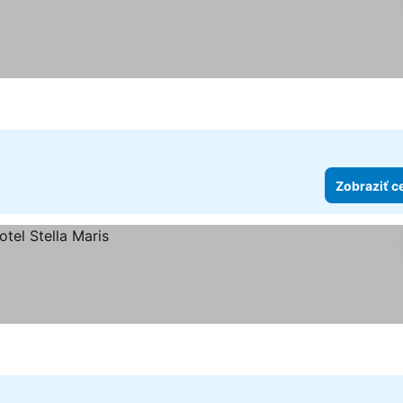
iek
eny
Zobraziť c