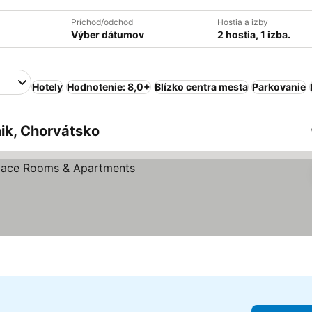
Príchod/odchod
Hostia a izby
Výber dátumov
2 hostia, 1 izba.
Hotely
Hodnotenie: 8,0+
Blízko centra mesta
Parkovanie
ik, Chorvátsko
iezdičiek
ziť ceny