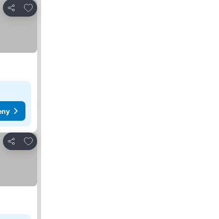
Pridať do obľúbených
Zdieľať
eny
Pridať do obľúbených
Zdieľať