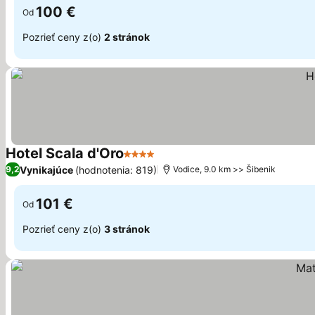
100 €
Od
Pozrieť ceny z(o)
2 stránok
Hotel Scala d'Oro
4 Počet hviezdičiek
Zobraziť ceny
Vynikajúce
(hodnotenia: 819)
9,2
Vodice, 9.0 km >> Šibenik
101 €
Od
Pozrieť ceny z(o)
3 stránok