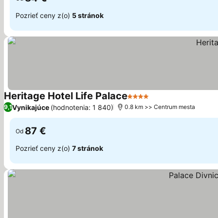
Pozrieť ceny z(o)
5 stránok
Heritage Hotel Life Palace
4 Počet hviezdičiek
Zobraziť ceny
Vynikajúce
(hodnotenia: 1 840)
9,1
0.8 km >> Centrum mesta
87 €
Od
Pozrieť ceny z(o)
7 stránok