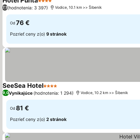
Hotel Punta
4 Počet hviezdičiek
Zobraziť ceny
(hodnotenia: 3 397)
7,1
Vodice, 10.1 km >> Šibenik
76 €
Od
Pozrieť ceny z(o)
9 stránok
SeeSea Hotel
4 Počet hviezdičiek
Zobraziť ceny
Vynikajúce
(hodnotenia: 1 294)
9,0
Vodice, 10.2 km >> Šibenik
81 €
Od
Pozrieť ceny z(o)
2 stránok