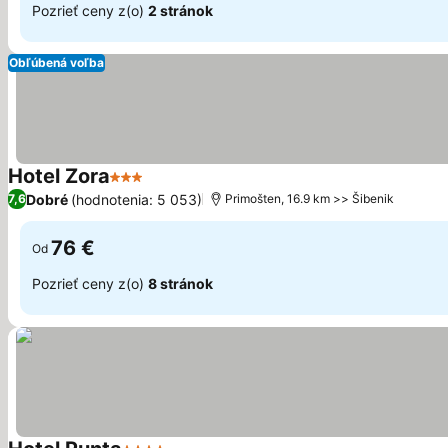
Pozrieť ceny z(o)
2 stránok
Obľúbená voľba
Hotel Zora
3 Počet hviezdičiek
Zobraziť ceny
Dobré
(hodnotenia: 5 053)
7,6
Primošten, 16.9 km >> Šibenik
76 €
Od
Pozrieť ceny z(o)
8 stránok