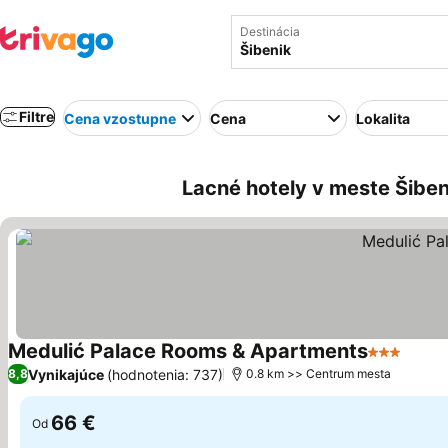
Destinácia
Filtre
Cena vzostupne
Cena
Lokalita
Lacné hotely v meste Šiben
Medulić Palace Rooms & Apartments
3 Počet hv
Zobra
Vynikajúce
(hodnotenia: 737)
8,8
0.8 km >> Centrum mesta
66 €
Od