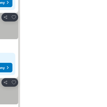
eny
Pridať do obľúbených
Zdieľať
eny
Pridať do obľúbených
Zdieľať