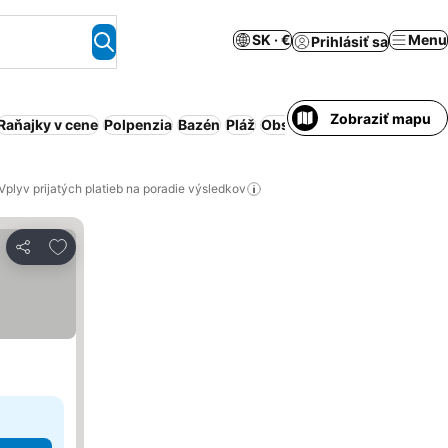
SK · €
Menu
Prihlásiť sa
Zobraziť mapu
Raňajky v cene
Polpenzia
Bazén
Pláž
Obsluhovaný apartmán
Kl
Vplyv prijatých platieb na poradie výsledkov
Pridať do obľúbených
Zdieľať