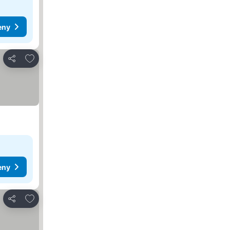
eny
Pridať do obľúbených
Zdieľať
eny
Pridať do obľúbených
Zdieľať