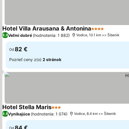
Hotel Villa Arausana & Antonina
4 Počet hviezdič
Zobraziť c
Veľmi dobré
(hodnotenia: 1 882)
8,0
Vodice, 10.1 km >> Šibenik
82 €
Od
Pozrieť ceny z(o)
2 stránok
Hotel Stella Maris
3 Počet hviezdičiek
Zobraziť ceny
Vynikajúce
(hodnotenia: 1 074)
8,6
Vodice, 8.4 km >> Šibenik
84 €
Od