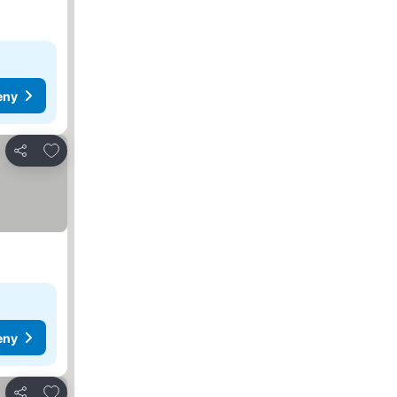
eny
Pridať do obľúbených
Zdieľať
eny
Pridať do obľúbených