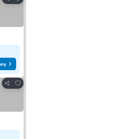
Zdieľať
eny
Pridať do obľúbených
Zdieľať