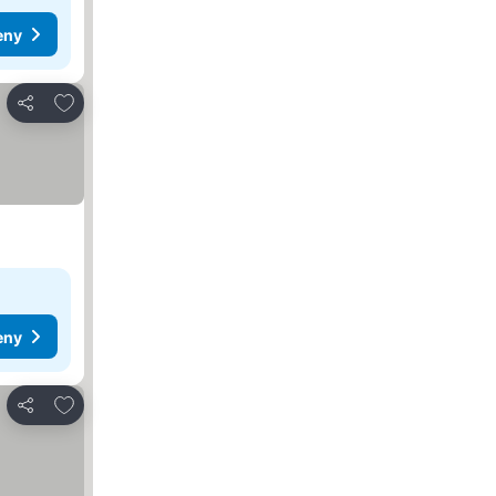
eny
Pridať do obľúbených
Zdieľať
eny
Pridať do obľúbených
Zdieľať