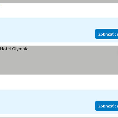
et hviezdičiek
Zobraziť ceny
Zobraziť c
Zobraziť c