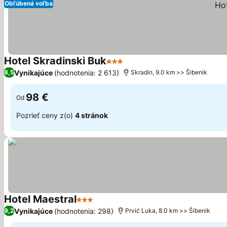
Obľúbená voľba
Hotel Skradinski Buk
3 Počet hviezdičiek
Zobraziť ceny
Vynikajúce
(hodnotenia: 2 613)
8,5
Skradin, 9.0 km >> Šibenik
98 €
Od
Pozrieť ceny z(o)
4 stránok
Hotel Maestral
3 Počet hviezdičiek
Zobraziť ceny
Vynikajúce
(hodnotenia: 298)
9,2
Prvić Luka, 8.0 km >> Šibenik