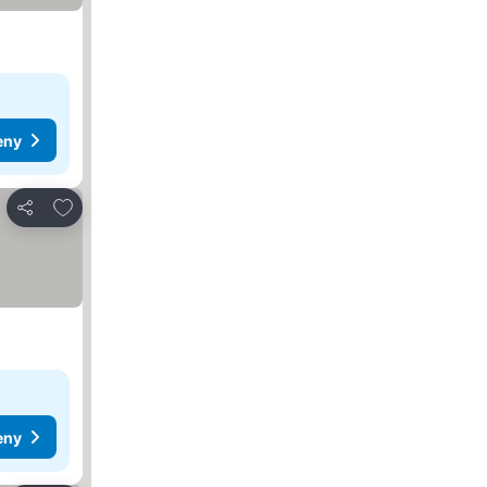
eny
Pridať do obľúbených
Zdieľať
eny