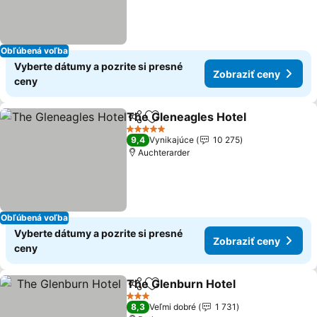
Obľúbená voľba
Vyberte dátumy a pozrite si presné
Zobraziť ceny
ceny
The Gleneagles Hotel
Zdieľať
Pridať do obľúbených
5 Počet hviezdičiek
9,4
Vynikajúce
10 275
Auchterarder
Obľúbená voľba
Vyberte dátumy a pozrite si presné
Zobraziť ceny
ceny
The Glenburn Hotel
Zdieľať
Pridať do obľúbených
3 Počet hviezdičiek
8,3
Veľmi dobré
1 731