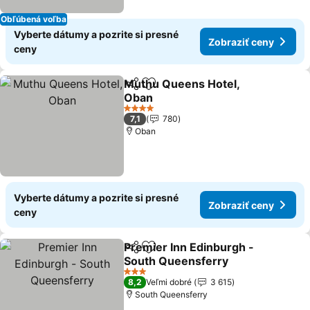
Obľúbená voľba
Vyberte dátumy a pozrite si presné
Zobraziť ceny
ceny
Muthu Queens Hotel,
Zdieľať
Pridať do obľúbených
Oban
4 Počet hviezdičiek
7,1
780
Oban
Vyberte dátumy a pozrite si presné
Zobraziť ceny
ceny
Premier Inn Edinburgh -
Zdieľať
Pridať do obľúbených
South Queensferry
3 Počet hviezdičiek
8,2
Veľmi dobré
3 615
South Queensferry