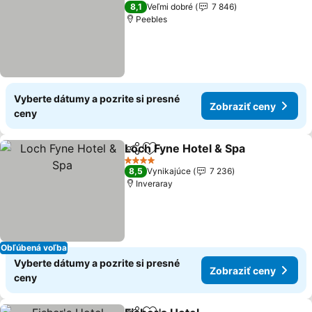
4 Počet hviezdičiek
8,1
Veľmi dobré
7 846
Peebles
Vyberte dátumy a pozrite si presné
Zobraziť ceny
ceny
Loch Fyne Hotel & Spa
Zdieľať
Pridať do obľúbených
4 Počet hviezdičiek
8,5
Vynikajúce
7 236
Inveraray
Obľúbená voľba
Vyberte dátumy a pozrite si presné
Zobraziť ceny
ceny