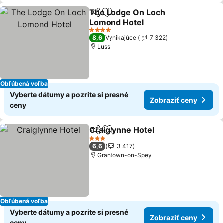
The Lodge On Loch
Zdieľať
Pridať do obľúbených
Lomond Hotel
4 Počet hviezdičiek
8,6
Vynikajúce
7 322
Luss
Obľúbená voľba
Vyberte dátumy a pozrite si presné
Zobraziť ceny
ceny
Craiglynne Hotel
Zdieľať
Pridať do obľúbených
3 Počet hviezdičiek
6,6
3 417
Grantown-on-Spey
Obľúbená voľba
Vyberte dátumy a pozrite si presné
Zobraziť ceny
ceny