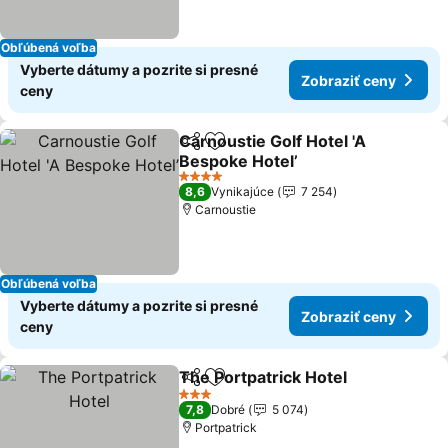
Obľúbená voľba
Vyberte dátumy a pozrite si presné
Zobraziť ceny
ceny
Carnoustie Golf Hotel 'A
Zdieľať
Pridať do obľúbených
Bespoke Hotel’
4 Počet hviezdičiek
8,6
Vynikajúce
7 254
Carnoustie
Obľúbená voľba
Vyberte dátumy a pozrite si presné
Zobraziť ceny
ceny
The Portpatrick Hotel
Zdieľať
Pridať do obľúbených
3 Počet hviezdičiek
7,8
Dobré
5 074
Portpatrick