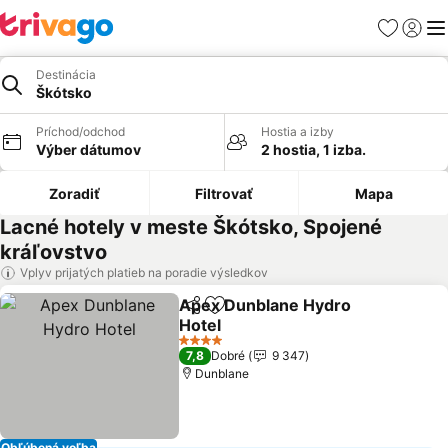
Obľúbené
Prihlási
Me
Destinácia
Škótsko
Príchod/odchod
Hostia a izby
Výber dátumov
2 hostia, 1 izba.
Zoradiť
Filtrovať
Mapa
Lacné hotely v meste Škótsko, Spojené
kráľovstvo
Vplyv prijatých platieb na poradie výsledkov
Apex Dunblane Hydro
Zdieľať
Pridať do obľúbených
Hotel
4 Počet hviezdičiek
7,8
Dobré
9 347
Dunblane
Obľúbená voľba