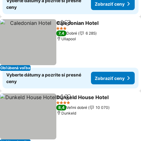
Vyberte dátumy a pozrite si presné
Zobraziť ceny
ceny
Caledonian Hotel
Zdieľať
Pridať do obľúbených
3 Počet hviezdičiek
7,4
Dobré
6 285
Ullapool
Obľúbená voľba
Vyberte dátumy a pozrite si presné
Zobraziť ceny
ceny
Dunkeld House Hotel
Zdieľať
Pridať do obľúbených
4 Počet hviezdičiek
8,4
Veľmi dobré
10 070
Dunkeld