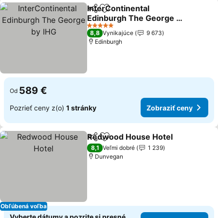
InterContinental
Zdieľať
Pridať do obľúbených
Edinburgh The George by
IHG
5 Počet hviezdičiek
8,8
Vynikajúce
9 673
Edinburgh
589 €
Od
Pozrieť ceny z(o)
1 stránky
Zobraziť ceny
Redwood House Hotel
Zdieľať
Pridať do obľúbených
8,1
Veľmi dobré
1 239
Dunvegan
Obľúbená voľba
Vyberte dátumy a pozrite si presné