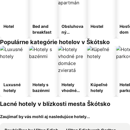
Hotel
Bed and
Obsluhova
Hostel
Hosť
breakfast
ný
dom
apartmán
Populárne kategórie hotelov v Škótsko
Luxusné
Hotely s
Hotely
Kúpeľné
Hotel
hotely
bazénmi
vhodné
hotely
park
pre
m
domáce
Lacné hotely v blízkosti mesta Škótsko
zvieratá
Zaujímať by vás mohli aj nasledujúce hotely...