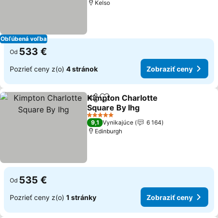
Kelso
Obľúbená voľba
533 €
Od
Pozrieť ceny z(o)
4 stránok
Zobraziť ceny
Kimpton Charlotte
Zdieľať
Pridať do obľúbených
Square By Ihg
5 Počet hviezdičiek
9,1
Vynikajúce
6 164
Edinburgh
535 €
Od
Pozrieť ceny z(o)
1 stránky
Zobraziť ceny