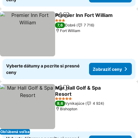
Premier Inn Fort William
Zdieľať
Pridať do obľúbených
3 Počet hviezdičiek
7,6
Dobré
7 716
Fort William
Vyberte dátumy a pozrite si presné
Zobraziť ceny
ceny
Mar Hall Golf & Spa
Zdieľať
Pridať do obľúbených
Resort
5 Počet hviezdičiek
8,6
Vynikajúce
4 924
Bishopton
Obľúbená voľba