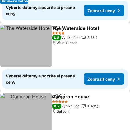
Obľúbená voľba
Vyberte dátumy a pozrite si presné
Zobraziť ceny
ceny
The Waterside Hotel
Zdieľať
Pridať do obľúbených
4 Počet hviezdičiek
8,8
Vynikajúce
5 581
West Kilbride
Vyberte dátumy a pozrite si presné
Zobraziť ceny
ceny
Cameron House
Zdieľať
Pridať do obľúbených
5 Počet hviezdičiek
8,7
Vynikajúce
4 409
Balloch