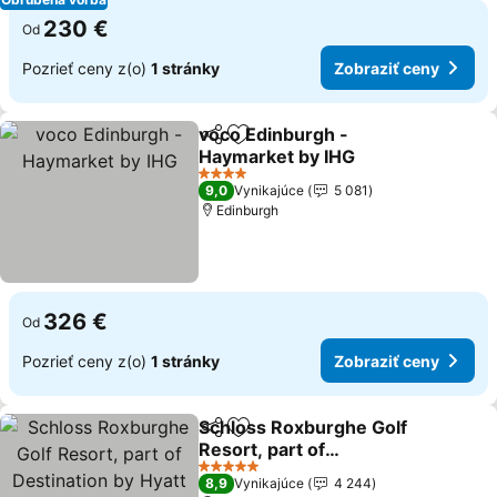
230 €
Od
Pozrieť ceny z(o)
1 stránky
Zobraziť ceny
voco Edinburgh -
Zdieľať
Pridať do obľúbených
Haymarket by IHG
4 Počet hviezdičiek
9,0
Vynikajúce
5 081
Edinburgh
326 €
Od
Pozrieť ceny z(o)
1 stránky
Zobraziť ceny
Schloss Roxburghe Golf
Zdieľať
Pridať do obľúbených
Resort, part of
Destination by Hyatt
5 Počet hviezdičiek
8,9
Vynikajúce
4 244