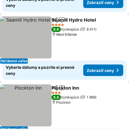
Zobraziť ceny
ceny
Seamill Hydro Hotel
Zdieľať
Pridať do obľúbených
4 Počet hviezdičiek
8,6
Vynikajúce
8 411
West Kilbride
Obľúbená voľba
Vyberte dátumy a pozrite si presné
Zobraziť ceny
ceny
Plockton Inn
Zdieľať
Pridať do obľúbených
3 Počet hviezdičiek
8,6
Vynikajúce
1 989
Plockton
Obľúbená voľba