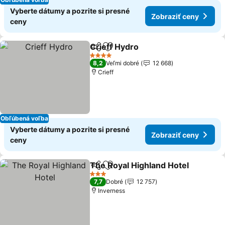
Vyberte dátumy a pozrite si presné
Zobraziť ceny
ceny
Crieff Hydro
Zdieľať
Pridať do obľúbených
4 Počet hviezdičiek
8,2
Veľmi dobré
12 668
Crieff
Obľúbená voľba
Vyberte dátumy a pozrite si presné
Zobraziť ceny
ceny
The Royal Highland Hotel
Zdieľať
Pridať do obľúbených
3 Počet hviezdičiek
7,7
Dobré
12 757
Inverness