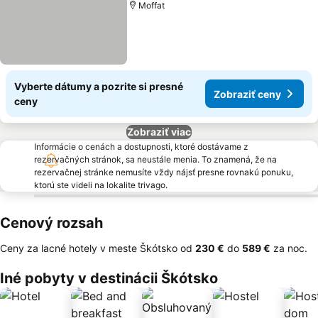
Moffat
Vyberte dátumy a pozrite si presné
Zobraziť ceny
ceny
Zobraziť viac
Informácie o cenách a dostupnosti, ktoré dostávame z
rezervačných stránok, sa neustále menia. To znamená, že na
rezervačnej stránke nemusíte vždy nájsť presne rovnakú ponuku,
ktorú ste videli na lokalite trivago.
Cenový rozsah
Ceny za lacné hotely v meste Škótsko od
‎230 €
do
‎589 €
za noc.
Iné pobyty v destinácii Škótsko