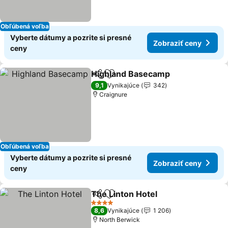
Obľúbená voľba
Vyberte dátumy a pozrite si presné
Zobraziť ceny
ceny
Highland Basecamp
Zdieľať
Pridať do obľúbených
9,1
Vynikajúce
342
Craignure
Obľúbená voľba
Vyberte dátumy a pozrite si presné
Zobraziť ceny
ceny
The Linton Hotel
Zdieľať
Pridať do obľúbených
4 Počet hviezdičiek
8,6
Vynikajúce
1 206
North Berwick