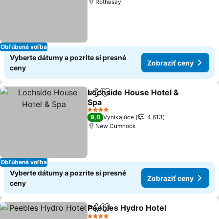
Rothesay
Obľúbená voľba
Vyberte dátumy a pozrite si presné
Zobraziť ceny
ceny
Lochside House Hotel &
Zdieľať
Pridať do obľúbených
Spa
4 Počet hviezdičiek
9,0
Vynikajúce
4 613
New Cumnock
Obľúbená voľba
Vyberte dátumy a pozrite si presné
Zobraziť ceny
ceny
Peebles Hydro Hotel
Zdieľať
Pridať do obľúbených