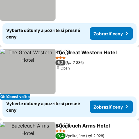
Vyberte dátumy a pozrite si presné
Zobraziť ceny
ceny
The Great Western Hotel
Zdieľať
Pridať do obľúbených
3 Počet hviezdičiek
6,2
7 886
Oban
Obľúbená voľba
Vyberte dátumy a pozrite si presné
Zobraziť ceny
ceny
Buccleuch Arms Hotel
Zdieľať
Pridať do obľúbených
3 Počet hviezdičiek
9,4
Vynikajúce
2 928