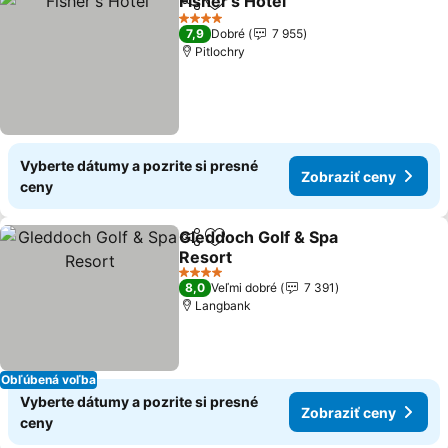
Fisher's Hotel
Zdieľať
Pridať do obľúbených
4 Počet hviezdičiek
7,9
Dobré
7 955
Pitlochry
Vyberte dátumy a pozrite si presné
Zobraziť ceny
ceny
Gleddoch Golf & Spa
Zdieľať
Pridať do obľúbených
Resort
4 Počet hviezdičiek
8,0
Veľmi dobré
7 391
Langbank
Obľúbená voľba
Vyberte dátumy a pozrite si presné
Zobraziť ceny
ceny