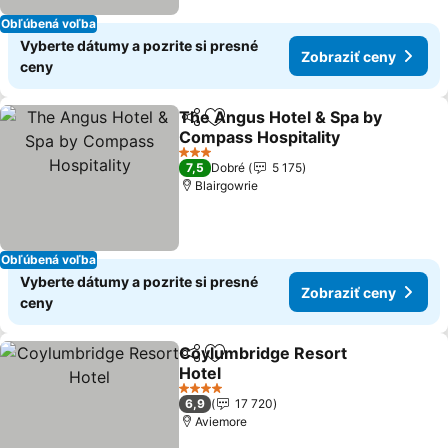
Obľúbená voľba
Vyberte dátumy a pozrite si presné
Zobraziť ceny
ceny
The Angus Hotel & Spa by
Zdieľať
Pridať do obľúbených
Compass Hospitality
3 Počet hviezdičiek
7,5
Dobré
5 175
Blairgowrie
Obľúbená voľba
Vyberte dátumy a pozrite si presné
Zobraziť ceny
ceny
Coylumbridge Resort
Zdieľať
Pridať do obľúbených
Hotel
4 Počet hviezdičiek
6,9
17 720
Aviemore