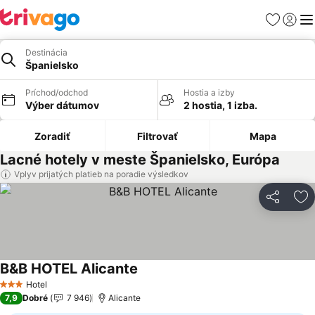
Obľúbené
Prihlási
Me
Destinácia
Španielsko
Príchod/odchod
Hostia a izby
Výber dátumov
2 hostia, 1 izba.
Zoradiť
Filtrovať
Mapa
Lacné hotely v meste Španielsko, Európa
Vplyv prijatých platieb na poradie výsledkov
Zdieľať
Pr
B&B HOTEL Alicante
Hotel
3 Počet hviezdičiek
7,9
Dobré
7 946
Alicante