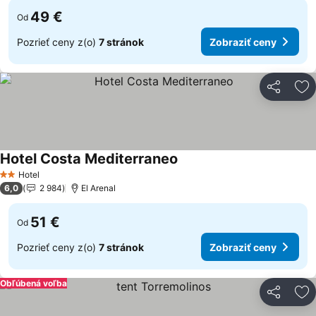
49 €
Od
Pozrieť ceny z(o)
7 stránok
Zobraziť ceny
Zdieľať
Pr
Hotel Costa Mediterraneo
Hotel
2 Počet hviezdičiek
6,0
2 984
El Arenal
51 €
Od
Pozrieť ceny z(o)
7 stránok
Zobraziť ceny
Obľúbená voľba
Zdieľať
Pr