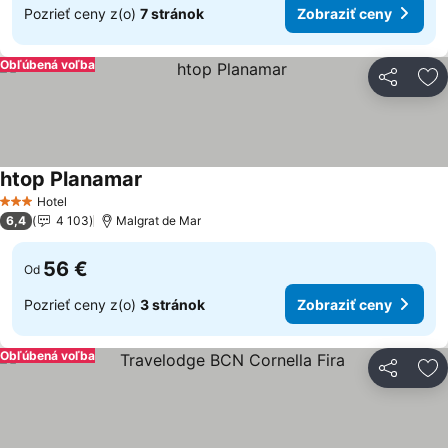
Pozrieť ceny z(o)
7 stránok
Zobraziť ceny
Obľúbená voľba
Zdieľať
Pr
htop Planamar
Hotel
3 Počet hviezdičiek
6,4
4 103
Malgrat de Mar
56 €
Od
Pozrieť ceny z(o)
3 stránok
Zobraziť ceny
Obľúbená voľba
Zdieľať
Pr