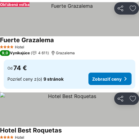
Obľúbená voľba
Zdieľať
Pr
Fuerte Grazalema
Hotel
4 Počet hviezdičiek
9,0
Vynikajúce
4 611
Grazalema
74 €
Od
Pozrieť ceny z(o)
9 stránok
Zobraziť ceny
Zdieľať
Pr
Hotel Best Roquetas
Hotel