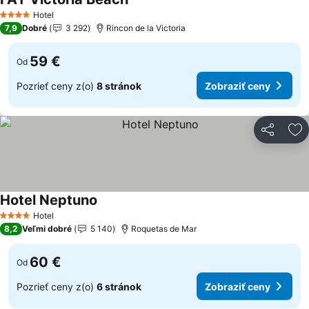
Hotel
4 Počet hviezdičiek
7,9
Dobré
3 292
Rincon de la Victoria
59 €
Od
Pozrieť ceny z(o)
8 stránok
Zobraziť ceny
Zdieľať
Pr
Hotel Neptuno
Hotel
4 Počet hviezdičiek
8,2
Veľmi dobré
5 140
Roquetas de Mar
60 €
Od
Pozrieť ceny z(o)
6 stránok
Zobraziť ceny