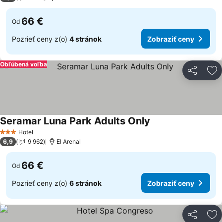
66 €
Od
Pozrieť ceny z(o)
4 stránok
Zobraziť ceny
Obľúbená voľba
Zdieľať
Pr
Seramar Luna Park Adults Only
Hotel
3 Počet hviezdičiek
6,9
9 962
El Arenal
66 €
Od
Pozrieť ceny z(o)
6 stránok
Zobraziť ceny
Zdieľať
Pr