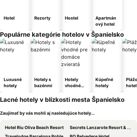
Hotel
Rezorty
Hostel
Apartmán
ový hotel
Populárne kategórie hotelov v Španielsko
Luxusné
Hotely s
Hotely
Kúpeľné
Pláž
hotely
bazénmi
vhodné
hotely
hotel
pre
domáce
Lacné hotely v blízkosti mesta Španielsko
zvieratá
Zaujímať by vás mohli aj nasledujúce hotely...
Hotel Riu Oliva Beach Resort
Secrets Lanzarote Resort & Spa
Travelodge Barcelona Poblenou
BQ Belvedere Hotel