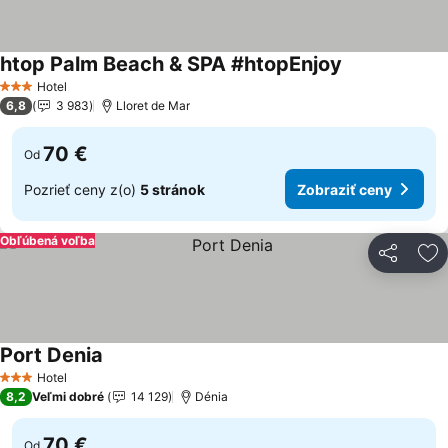
htop Palm Beach & SPA #htopEnjoy
Hotel
3 Počet hviezdičiek
6,8
3 983
Lloret de Mar
70 €
Od
Pozrieť ceny z(o)
5 stránok
Zobraziť ceny
Obľúbená voľba
Zdieľať
Pr
Port Denia
Hotel
3 Počet hviezdičiek
8,2
Veľmi dobré
14 129
Dénia
70 €
Od