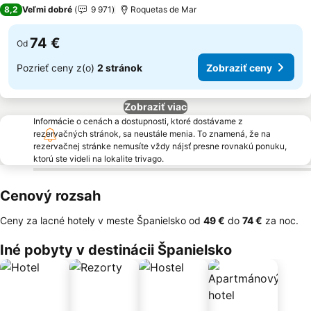
4 Počet hviezdičiek
8,2
Veľmi dobré
9 971
Roquetas de Mar
74 €
Od
Pozrieť ceny z(o)
2 stránok
Zobraziť ceny
Zobraziť viac
Informácie o cenách a dostupnosti, ktoré dostávame z
rezervačných stránok, sa neustále menia. To znamená, že na
rezervačnej stránke nemusíte vždy nájsť presne rovnakú ponuku,
ktorú ste videli na lokalite trivago.
Cenový rozsah
Ceny za lacné hotely v meste Španielsko od
‎49 €
do
‎74 €
za noc.
Iné pobyty v destinácii Španielsko