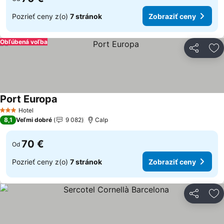
Pozrieť ceny z(o)
7 stránok
Zobraziť ceny
Obľúbená voľba
Zdieľať
Pr
Port Europa
Hotel
3 Počet hviezdičiek
8,1
Veľmi dobré
9 082
Calp
70 €
Od
Pozrieť ceny z(o)
7 stránok
Zobraziť ceny
Zdieľať
Pr