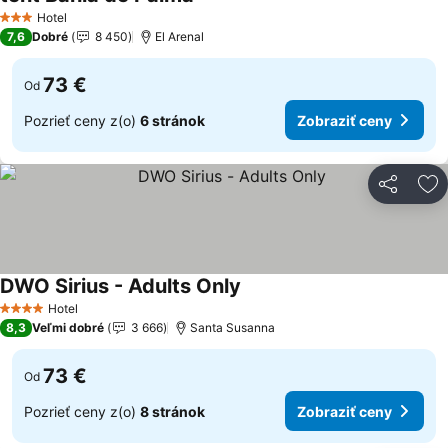
Hotel
3 Počet hviezdičiek
7,6
Dobré
8 450
El Arenal
73 €
Od
Pozrieť ceny z(o)
6 stránok
Zobraziť ceny
Zdieľať
Pr
DWO Sirius - Adults Only
Hotel
4 Počet hviezdičiek
8,3
Veľmi dobré
3 666
Santa Susanna
73 €
Od
Pozrieť ceny z(o)
8 stránok
Zobraziť ceny