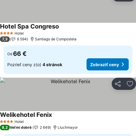
Hotel Spa Congreso
Hotel
4 Počet hviezdičiek
7,3
6 594
Santiago de Compostela
66 €
Od
Pozrieť ceny z(o)
4 stránok
Zobraziť ceny
Zdieľať
Pr
Welikehotel Fenix
Hotel
4 Počet hviezdičiek
8,2
Veľmi dobré
2 649
Lluchmayor