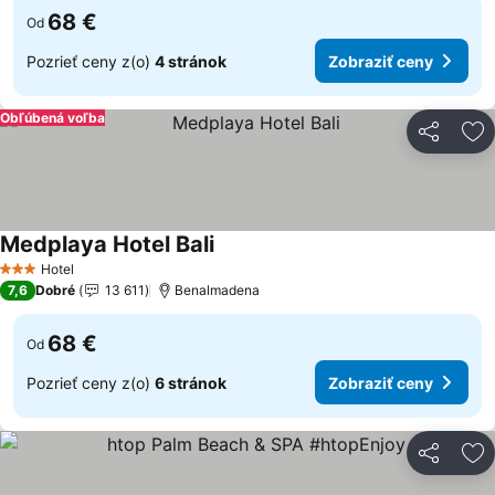
68 €
Od
Pozrieť ceny z(o)
4 stránok
Zobraziť ceny
Obľúbená voľba
Zdieľať
Pr
Medplaya Hotel Bali
Hotel
3 Počet hviezdičiek
7,6
Dobré
13 611
Benalmadena
68 €
Od
Pozrieť ceny z(o)
6 stránok
Zobraziť ceny
Zdieľať
Pr