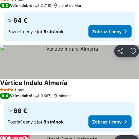
4 Počet hviezdičiek
8,3
Veľmi dobré
2 718
Lloret de Mar
64 €
Od
Pozrieť ceny z(o)
6 stránok
Zobraziť ceny
Zdieľať
Pr
Vértice Indalo Almería
Hotel
4 Počet hviezdičiek
8,4
Veľmi dobré
9 667
Almeria
66 €
Od
Pozrieť ceny z(o)
8 stránok
Zobraziť ceny
Obľúbená voľba