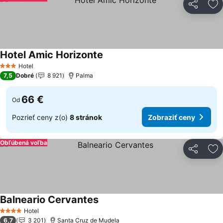
Zdieľať
Pr
Hotel Amic Horizonte
Hotel
3 Počet hviezdičiek
7,5
Dobré
8 921
Palma
66 €
Od
Pozrieť ceny z(o)
8 stránok
Zobraziť ceny
Obľúbená voľba
Zdieľať
Pr
Balneario Cervantes
Hotel
4 Počet hviezdičiek
6,7
3 201
Santa Cruz de Mudela