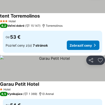
tent Torremolinos
Hotel
3 Počet hviezdičiek
8,2
Veľmi dobré
15 147
Torremolinos
53 €
Od
Pozrieť ceny z(o)
7 stránok
Zobraziť ceny
Zdieľať
Pr
Garau Petit Hotel
Hotel
1 Počet hviezdičiek
8,5
Vynikajúce
1 369
El Arenal