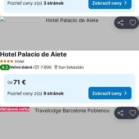
Pozrieť ceny z(o)
3 stránok
Zobraziť ceny
Zdieľať
Pr
Hotel Palacio de Aiete
Hotel
4 Počet hviezdičiek
8,2
Veľmi dobré
7 856
San Sebastián
71 €
Od
Pozrieť ceny z(o)
9 stránok
Zobraziť ceny
Obľúbená voľba
Zdieľať
Pr