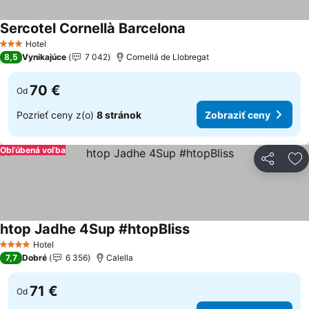
Sercotel Cornellà Barcelona
Hotel
3 Počet hviezdičiek
8,5
Vynikajúce
7 042
Cornellá de Llobregat
70 €
Od
Pozrieť ceny z(o)
8 stránok
Zobraziť ceny
Obľúbená voľba
Zdieľať
Pr
htop Jadhe 4Sup #htopBliss
Hotel
4 Počet hviezdičiek
7,7
Dobré
6 356
Calella
71 €
Od