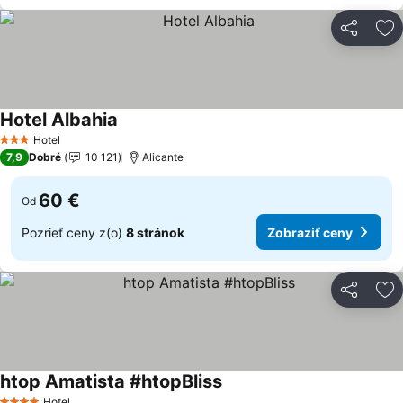
Zdieľať
Pr
Hotel Albahia
Hotel
3 Počet hviezdičiek
7,9
Dobré
10 121
Alicante
60 €
Od
Pozrieť ceny z(o)
8 stránok
Zobraziť ceny
Zdieľať
Pr
htop Amatista #htopBliss
Hotel