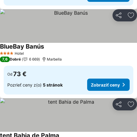
Zdieľať
Pr
BlueBay Banús
Hotel
4 Počet hviezdičiek
7,6
Dobré
6 669
Marbella
73 €
Od
Pozrieť ceny z(o)
5 stránok
Zobraziť ceny
Zdieľať
Pr
tent Bahia de Palma