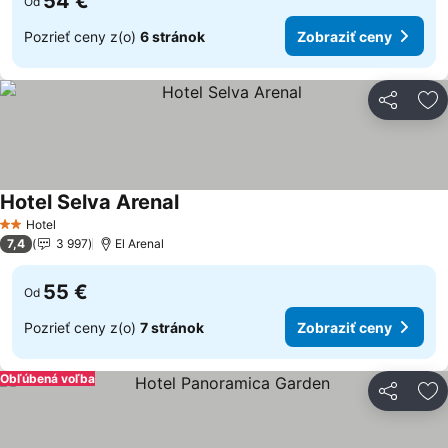
54 €
Od
Pozrieť ceny z(o)
6 stránok
Zobraziť ceny
Zdieľať
Pr
Hotel Selva Arenal
Hotel
2 Počet hviezdičiek
7,4
3 997
El Arenal
55 €
Od
Pozrieť ceny z(o)
7 stránok
Zobraziť ceny
Obľúbená voľba
Zdieľať
Pr