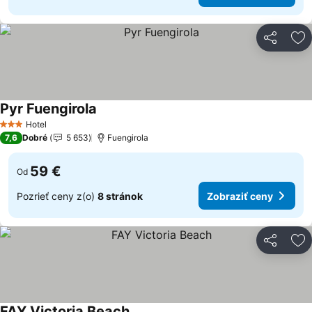
Zdieľať
Pr
Pyr Fuengirola
Hotel
3 Počet hviezdičiek
7,6
Dobré
5 653
Fuengirola
59 €
Od
Pozrieť ceny z(o)
8 stránok
Zobraziť ceny
Zdieľať
Pr
FAY Victoria Beach