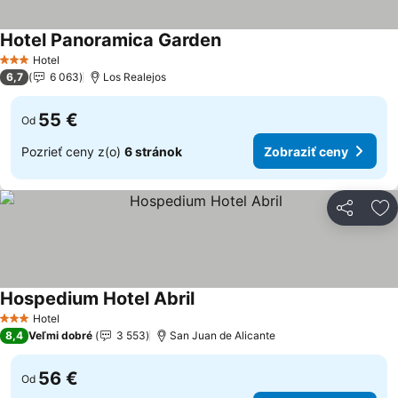
Hotel Panoramica Garden
Hotel
3 Počet hviezdičiek
6,7
6 063
Los Realejos
55 €
Od
Pozrieť ceny z(o)
6 stránok
Zobraziť ceny
Zdieľať
Pr
Hospedium Hotel Abril
Hotel
3 Počet hviezdičiek
8,4
Veľmi dobré
3 553
San Juan de Alicante
56 €
Od