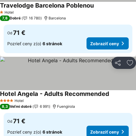
Travelodge Barcelona Poblenou
Hotel
1 Počet hviezdičiek
7,8
Dobré
16 780
Barcelona
71 €
Od
Pozrieť ceny z(o)
6 stránok
Zobraziť ceny
Zdieľať
Pr
Hotel Angela - Adults Recommended
Hotel
4 Počet hviezdičiek
8,3
Veľmi dobré
6 991
Fuengirola
71 €
Od
Pozrieť ceny z(o)
6 stránok
Zobraziť ceny