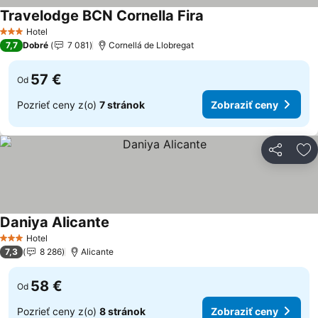
Travelodge BCN Cornella Fira
Hotel
3 Počet hviezdičiek
7,7
Dobré
7 081
Cornellá de Llobregat
57 €
Od
Pozrieť ceny z(o)
7 stránok
Zobraziť ceny
Zdieľať
Pr
Daniya Alicante
Hotel
3 Počet hviezdičiek
7,3
8 286
Alicante
58 €
Od
Pozrieť ceny z(o)
8 stránok
Zobraziť ceny