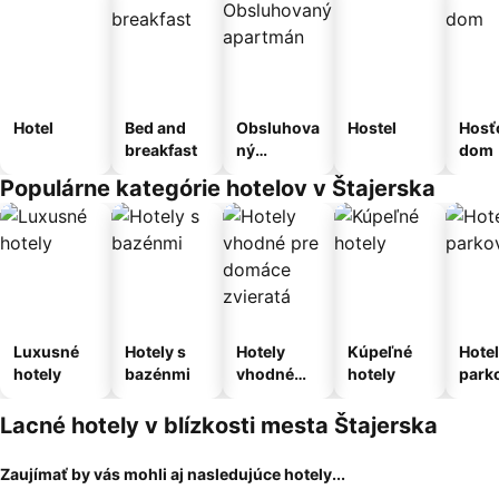
Hotel
Bed and
Obsluhova
Hostel
Hosť
breakfast
ný
dom
apartmán
Populárne kategórie hotelov v Štajerska
Luxusné
Hotely s
Hotely
Kúpeľné
Hotel
hotely
bazénmi
vhodné
hotely
park
pre
m
domáce
Lacné hotely v blízkosti mesta Štajerska
zvieratá
Zaujímať by vás mohli aj nasledujúce hotely...