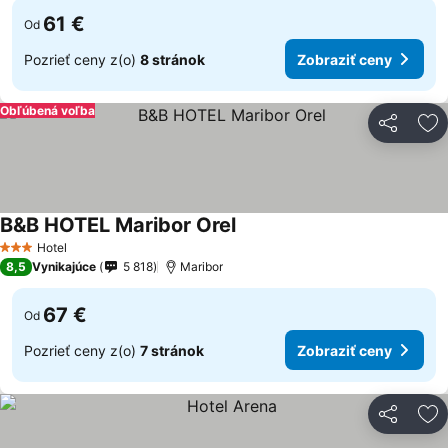
61 €
Od
Pozrieť ceny z(o)
8 stránok
Zobraziť ceny
Obľúbená voľba
Zdieľať
Pr
B&B HOTEL Maribor Orel
Hotel
3 Počet hviezdičiek
8,5
Vynikajúce
5 818
Maribor
67 €
Od
Pozrieť ceny z(o)
7 stránok
Zobraziť ceny
Zdieľať
Pr