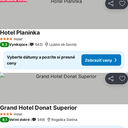
Zdieľať
Pr
Hotel Planinka
Hotel
4 Počet hviezdičiek
9,2
Vynikajúce
642
Ljubno ob Savinji
Vyberte dátumy a pozrite si presné
Zobraziť ceny
ceny
Zdieľať
Pr
Grand Hotel Donat Superior
Hotel
4 Počet hviezdičiek
8,1
Veľmi dobré
549
Rogaška Slatina