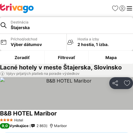
Obľúbené
Prihlási
Me
Destinácia
Štajerska
Príchod/odchod
Hostia a izby
Výber dátumov
2 hostia, 1 izba.
Zoradiť
Filtrovať
Mapa
Lacné hotely v meste Štajerska, Slovinsko
Vplyv prijatých platieb na poradie výsledkov
Zdieľať
Pr
B&B HOTEL Maribor
Hotel
4 Počet hviezdičiek
9,0
Vynikajúce
2 863
Maribor