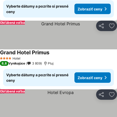
Vyberte dátumy a pozrite si presné
Zobraziť ceny
ceny
Obľúbená voľba
Zdieľať
Pr
Grand Hotel Primus
Hotel
4 Počet hviezdičiek
8,8
Vynikajúce
3 809
Ptuj
Vyberte dátumy a pozrite si presné
Zobraziť ceny
ceny
Obľúbená voľba
Zdieľať
Pr