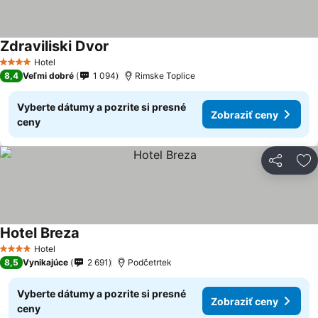
Zdraviliski Dvor
Hotel
4 Počet hviezdičiek
8,4
Veľmi dobré
1 094
Rimske Toplice
Vyberte dátumy a pozrite si presné
Zobraziť ceny
ceny
Zdieľať
Pr
Hotel Breza
Hotel
4 Počet hviezdičiek
8,5
Vynikajúce
2 691
Podčetrtek
Vyberte dátumy a pozrite si presné
Zobraziť ceny
ceny