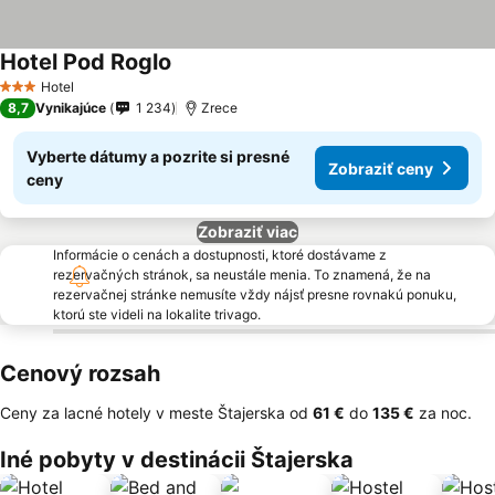
Hotel Pod Roglo
Hotel
3 Počet hviezdičiek
8,7
Vynikajúce
1 234
Zrece
Vyberte dátumy a pozrite si presné
Zobraziť ceny
ceny
Zobraziť viac
Informácie o cenách a dostupnosti, ktoré dostávame z
rezervačných stránok, sa neustále menia. To znamená, že na
rezervačnej stránke nemusíte vždy nájsť presne rovnakú ponuku,
ktorú ste videli na lokalite trivago.
Cenový rozsah
Ceny za lacné hotely v meste Štajerska od
‎61 €
do
‎135 €
za noc.
Iné pobyty v destinácii Štajerska