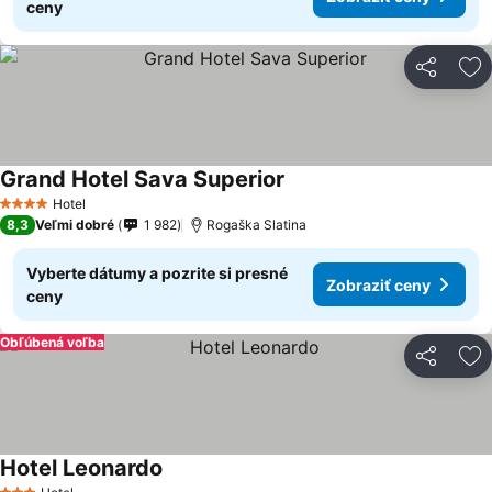
ceny
Zdieľať
Pr
Grand Hotel Sava Superior
Hotel
4 Počet hviezdičiek
8,3
Veľmi dobré
1 982
Rogaška Slatina
Vyberte dátumy a pozrite si presné
Zobraziť ceny
ceny
Obľúbená voľba
Zdieľať
Pr
Hotel Leonardo