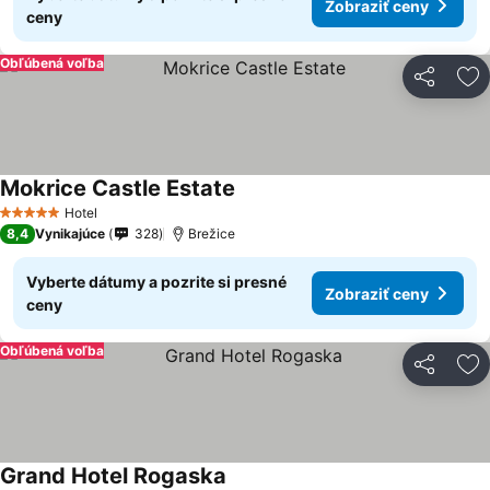
Zobraziť ceny
ceny
Obľúbená voľba
Zdieľať
Pr
Mokrice Castle Estate
Hotel
5 Počet hviezdičiek
8,4
Vynikajúce
328
Brežice
Vyberte dátumy a pozrite si presné
Zobraziť ceny
ceny
Obľúbená voľba
Zdieľať
Pr
Grand Hotel Rogaska