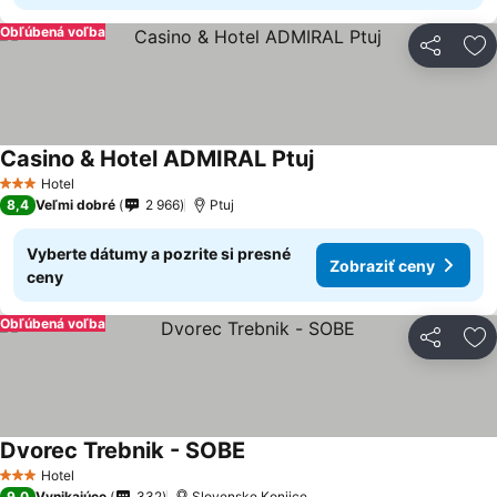
Obľúbená voľba
Zdieľať
Pr
Casino & Hotel ADMIRAL Ptuj
Hotel
3 Počet hviezdičiek
8,4
Veľmi dobré
2 966
Ptuj
Vyberte dátumy a pozrite si presné
Zobraziť ceny
ceny
Obľúbená voľba
Zdieľať
Pr
Dvorec Trebnik - SOBE
Hotel
3 Počet hviezdičiek
9,0
Vynikajúce
332
Slovenske Konjice