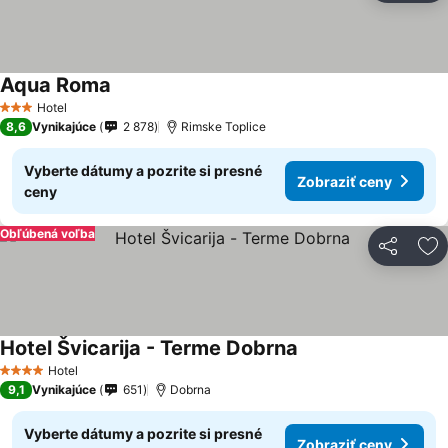
Aqua Roma
Hotel
3 Počet hviezdičiek
8,6
Vynikajúce
2 878
Rimske Toplice
Vyberte dátumy a pozrite si presné
Zobraziť ceny
ceny
Obľúbená voľba
Zdieľať
Pr
Hotel Švicarija - Terme Dobrna
Hotel
4 Počet hviezdičiek
9,1
Vynikajúce
651
Dobrna
Vyberte dátumy a pozrite si presné
Zobraziť ceny