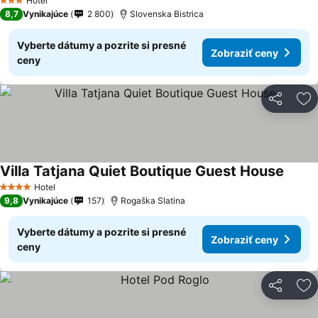
Hotel
3 Počet hviezdičiek
8,7
Vynikajúce
2 800
Slovenska Bistrica
Vyberte dátumy a pozrite si presné
Zobraziť ceny
ceny
Zdieľať
Pr
Villa Tatjana Quiet Boutique Guest House
Hotel
4 Počet hviezdičiek
9,8
Vynikajúce
157
Rogaška Slatina
Vyberte dátumy a pozrite si presné
Zobraziť ceny
ceny
Zdieľať
Pr