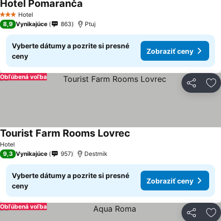
Hotel Pomaranča
Hotel
3 Počet hviezdičiek
8,9
Vynikajúce
863
Ptuj
Vyberte dátumy a pozrite si presné
Zobraziť ceny
ceny
Obľúbená voľba
Zdieľať
Pr
Tourist Farm Rooms Lovrec
Hotel
9,3
Vynikajúce
957
Destrnik
Vyberte dátumy a pozrite si presné
Zobraziť ceny
ceny
Obľúbená voľba
Zdieľať
Pr