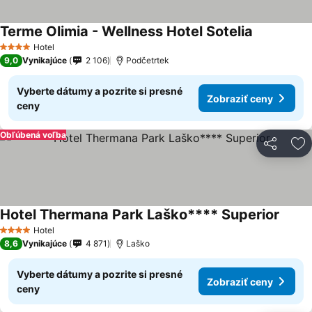
Terme Olimia - Wellness Hotel Sotelia
Hotel
4 Počet hviezdičiek
9,0
Vynikajúce
2 106
Podčetrtek
Vyberte dátumy a pozrite si presné
Zobraziť ceny
ceny
Obľúbená voľba
Zdieľať
Pr
Hotel Thermana Park Laško**** Superior
Hotel
4 Počet hviezdičiek
8,6
Vynikajúce
4 871
Laško
Vyberte dátumy a pozrite si presné
Zobraziť ceny
ceny