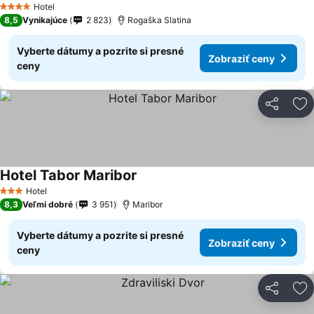
Hotel
4 Počet hviezdičiek
8,5
Vynikajúce
2 823
Rogaška Slatina
Vyberte dátumy a pozrite si presné
Zobraziť ceny
ceny
Zdieľať
Pr
Hotel Tabor Maribor
Hotel
3 Počet hviezdičiek
8,3
Veľmi dobré
3 951
Maribor
Vyberte dátumy a pozrite si presné
Zobraziť ceny
ceny
Zdieľať
Pr