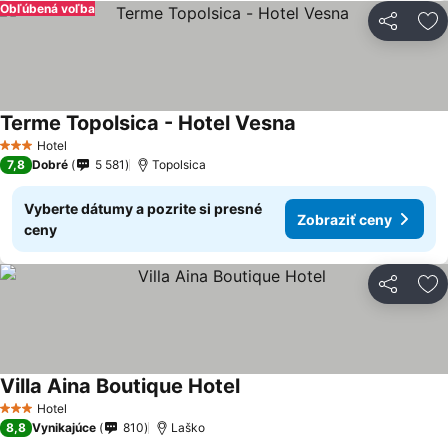
Obľúbená voľba
Zdieľať
Pr
Terme Topolsica - Hotel Vesna
Hotel
3 Počet hviezdičiek
7,8
Dobré
5 581
Topolsica
Vyberte dátumy a pozrite si presné
Zobraziť ceny
ceny
Zdieľať
Pr
Villa Aina Boutique Hotel
Hotel
3 Počet hviezdičiek
8,8
Vynikajúce
810
Laško