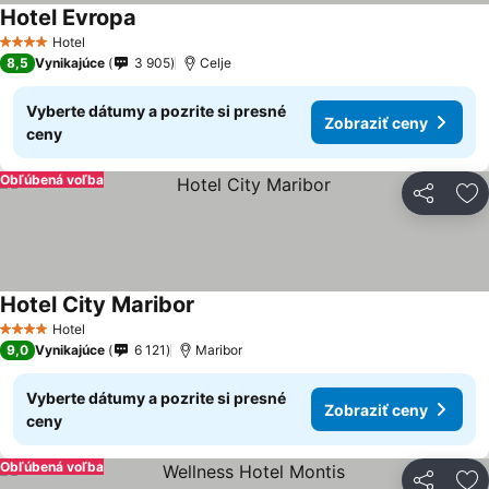
Hotel Evropa
Hotel
4 Počet hviezdičiek
8,5
Vynikajúce
3 905
Celje
Vyberte dátumy a pozrite si presné
Zobraziť ceny
ceny
Obľúbená voľba
Zdieľať
Pr
Hotel City Maribor
Hotel
4 Počet hviezdičiek
9,0
Vynikajúce
6 121
Maribor
Vyberte dátumy a pozrite si presné
Zobraziť ceny
ceny
Obľúbená voľba