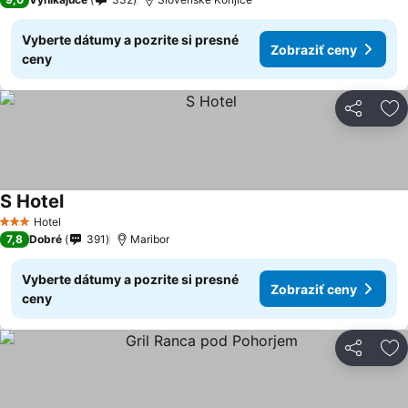
Vyberte dátumy a pozrite si presné
Zobraziť ceny
ceny
Zdieľať
Pr
S Hotel
Hotel
3 Počet hviezdičiek
7,8
Dobré
391
Maribor
Vyberte dátumy a pozrite si presné
Zobraziť ceny
ceny
Zdieľať
Pr