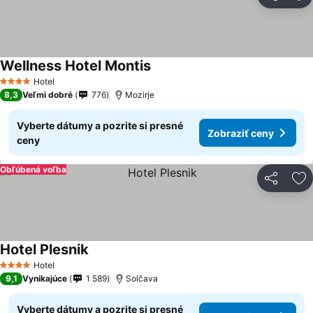
Zdieľať
Pr
Wellness Hotel Montis
Hotel
4 Počet hviezdičiek
8,3
Veľmi dobré
776
Mozirje
Vyberte dátumy a pozrite si presné
Zobraziť ceny
ceny
Obľúbená voľba
Zdieľať
Pr
Hotel Plesnik
Hotel
4 Počet hviezdičiek
9,1
Vynikajúce
1 589
Solčava
Vyberte dátumy a pozrite si presné