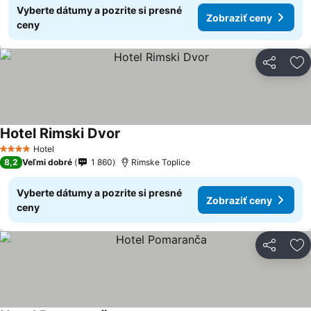
Vyberte dátumy a pozrite si presné
Zobraziť ceny
ceny
Zdieľať
Pr
Hotel Rimski Dvor
Hotel
4 Počet hviezdičiek
8,2
Veľmi dobré
1 860
Rimske Toplice
Vyberte dátumy a pozrite si presné
Zobraziť ceny
ceny
Zdieľať
Pr