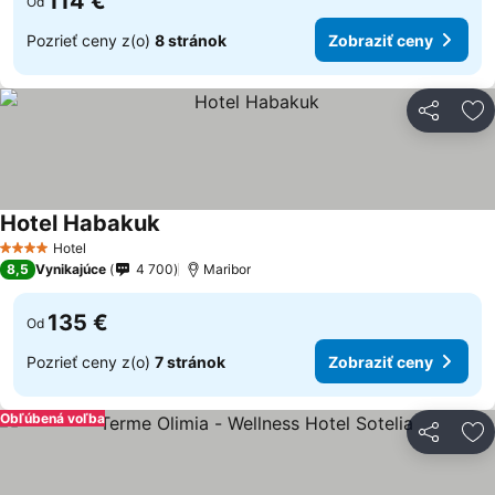
114 €
Od
Pozrieť ceny z(o)
8 stránok
Zobraziť ceny
Zdieľať
Pr
Hotel Habakuk
Hotel
4 Počet hviezdičiek
8,5
Vynikajúce
4 700
Maribor
135 €
Od
Pozrieť ceny z(o)
7 stránok
Zobraziť ceny
Obľúbená voľba
Zdieľať
Pr