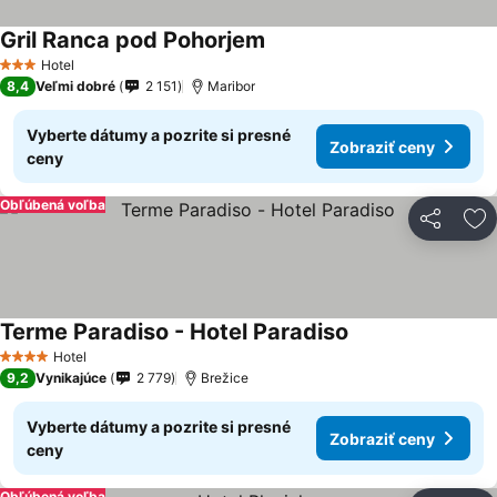
Gril Ranca pod Pohorjem
Hotel
3 Počet hviezdičiek
8,4
Veľmi dobré
2 151
Maribor
Vyberte dátumy a pozrite si presné
Zobraziť ceny
ceny
Obľúbená voľba
Zdieľať
Pr
Terme Paradiso - Hotel Paradiso
Hotel
4 Počet hviezdičiek
9,2
Vynikajúce
2 779
Brežice
Vyberte dátumy a pozrite si presné
Zobraziť ceny
ceny
Obľúbená voľba