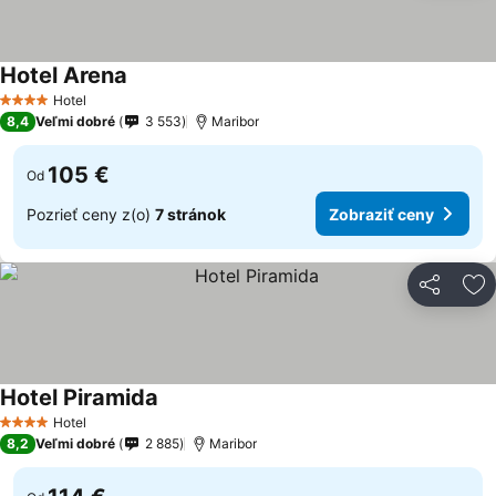
Hotel Arena
Hotel
4 Počet hviezdičiek
8,4
Veľmi dobré
3 553
Maribor
105 €
Od
Pozrieť ceny z(o)
7 stránok
Zobraziť ceny
Zdieľať
Pr
Hotel Piramida
Hotel
4 Počet hviezdičiek
8,2
Veľmi dobré
2 885
Maribor